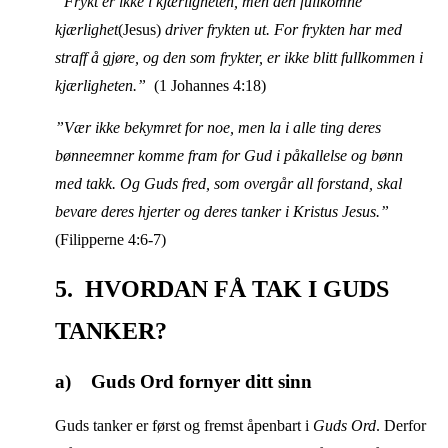
”Frykt er ikke i kjærligheten, men den fullkomne
kjærlighet
(Jesus)
driver frykten ut. For frykten har med
straff å gjøre, og den som frykter, er ikke blitt fullkommen i
kjærligheten.”
(1 Johannes 4:18)
”Vær ikke bekymret for noe, men la i alle ting deres
bønneemner komme fram for Gud i påkallelse og bønn
med takk. Og Guds fred, som overgår all forstand, skal
bevare deres hjerter og deres tanker i Kristus Jesus.”
(Filipperne 4:6-7)
5. HVORDAN FÅ TAK I GUDS
TANKER?
a) Guds Ord fornyer ditt sinn
Guds tanker er først og fremst åpenbart i
Guds Ord
. Derfor