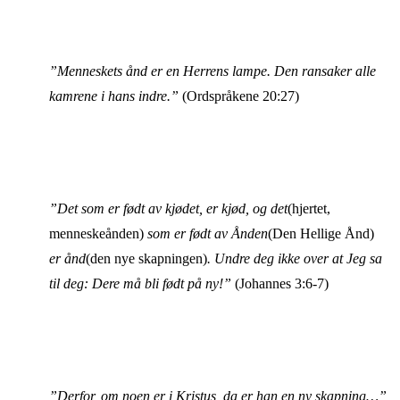
”Menneskets ånd er en Herrens lampe. Den ransaker alle
kamrene i hans indre.”
(Ordspråkene 20:27)
”Det som er født av kjødet, er kjød, og det
(hjertet,
menneskeånden)
som er født av Ånden
(Den Hellige Ånd)
er ånd
(den nye skapningen)
. Undre deg ikke over at Jeg sa
til deg: Dere må bli født på ny!”
(Johannes 3:6-7)
”Derfor, om noen er i Kristus, da er han en ny skapning…”