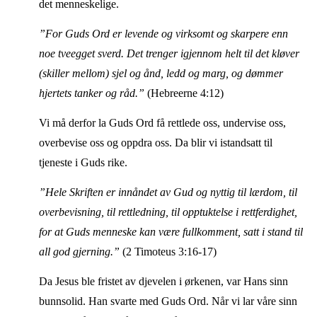
det menneskelige.
”For Guds Ord er levende og virksomt og skarpere enn
noe tveegget sverd. Det trenger igjennom helt til det kløver
(skiller mellom) sjel og ånd, ledd og marg, og dømmer
hjertets tanker og råd.”
(Hebreerne 4:12)
Vi må derfor la Guds Ord få rettlede oss, undervise oss,
overbevise oss og oppdra oss. Da blir vi istandsatt til
tjeneste i Guds rike.
”Hele Skriften er innåndet av Gud og nyttig til lærdom, til
overbevisning, til rettledning, til opptuktelse i rettferdighet,
for at Guds menneske kan være fullkomment, satt i stand til
all god gjerning.”
(2 Timoteus 3:16-17)
Da Jesus ble fristet av djevelen i ørkenen, var Hans sinn
bunnsolid. Han svarte med Guds Ord. Når vi lar våre sinn