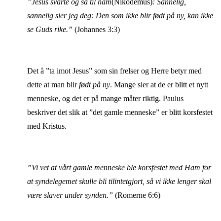
”Jesus svarte og sa til ham
(Nikodemus)
: Sannelig,
sannelig sier jeg deg: Den som ikke blir født på ny, kan ikke
se Guds rike.”
(Johannes 3:3)
Det å ”ta imot Jesus” som sin frelser og Herre betyr med
dette at man blir
født på ny
. Mange sier at de er blitt et nytt
menneske, og det er på mange måter riktig. Paulus
beskriver det slik at ”det gamle menneske” er blitt korsfestet
med Kristus.
”Vi vet at vårt gamle menneske ble korsfestet med Ham for
at syndelegemet skulle bli tilintetgjort, så vi ikke lenger skal
være slaver under synden.”
(Romerne 6:6)