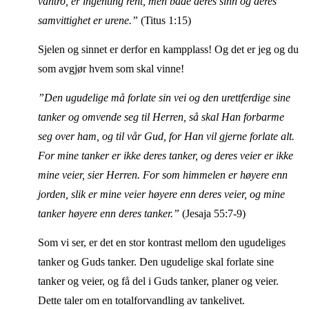
vantro, er ingenting rent, men både deres sinn og deres
samvittighet er urene.”
(Titus 1:15)
Sjelen og sinnet er derfor en kampplass! Og det er jeg og du
som avgjør hvem som skal vinne!
”Den ugudelige må forlate sin vei og den urettferdige sine
tanker og omvende seg til Herren, så skal Han forbarme
seg over ham, og til vår Gud, for Han vil gjerne forlate alt.
For mine tanker er ikke deres tanker, og deres veier er ikke
mine veier, sier Herren. For som himmelen er høyere enn
jorden, slik er mine veier høyere enn deres veier, og mine
tanker høyere enn deres tanker.”
(Jesaja 55:7-9)
Som vi ser, er det en stor kontrast mellom den ugudeliges
tanker og Guds tanker. Den ugudelige skal forlate sine
tanker og veier, og få del i Guds tanker, planer og veier.
Dette taler om en totalforvandling av tankelivet.