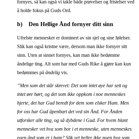
fornyes, så kan også vi takle både prøvelser og fristelser ved
å holde fokus på Guds Ord.
b) Den Hellige Ånd fornyer ditt sinn
Ufrelste mennesker er dominert av sin sjel og sine følelser.
Slik kan også kristne være, dersom man ikke fornyer sitt
sinn. Uten at sinnet fornyes, kan man ikke bedømme
åndelige ting. Alt som har med Guds Rike å gjøre kan kun
bedømmes på
åndelig
vis.
”Men som det står skrevet: Det som intet øye har sett og
intet øre hørt, og det som ikke oppkom i noe menneskes
hjerte, det har Gud beredt for dem som elsker Ham. Men
for oss har Gud åpenbart det ved sin Ånd. For Ånden
utforsker alle ting, og så dybdene i Gud. For hvem blant
mennesker vet hva som bor i et menneske, uten menneskes
egen ånd som er i ham? Slik vet heller ikke noen hva som