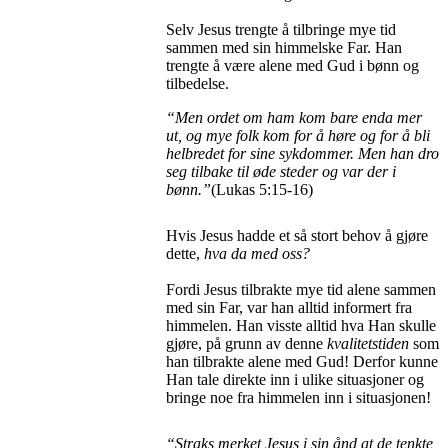
Selv Jesus trengte å tilbringe mye tid
sammen med sin himmelske Far. Han
trengte å være alene med Gud i bønn og
tilbedelse.
“Men ordet om ham kom bare enda mer
ut, og mye folk kom for å høre og
for å bli
helbredet for sine sykdommer. Men han dro
seg tilbake til øde steder og var der i
bønn.”
(Lukas 5:15-16)
Hvis Jesus hadde et så stort behov å gjøre
dette,
hva da med oss?
Fordi Jesus tilbrakte mye tid alene sammen
med sin Far, var han alltid informert fra
himmelen. Han visste alltid hva Han skulle
gjøre, på grunn av denne
kvalitetstiden
som
han tilbrakte alene med Gud! Derfor kunne
Han tale direkte inn i ulike situasjoner og
bringe noe fra himmelen inn i situasjonen!
“Straks merket Jesus i sin ånd at de tenkte