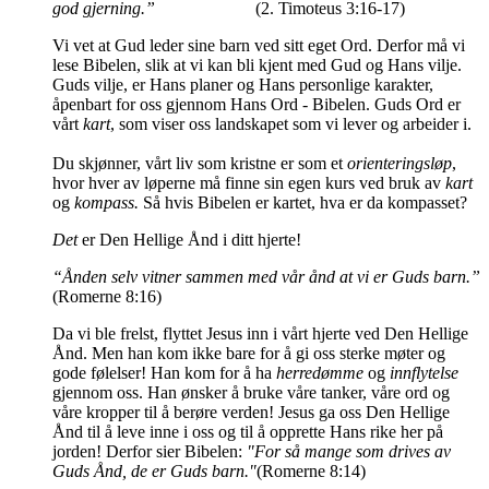
god gjerning.”
(2. Timoteus 3:16-17)
Vi vet at Gud leder sine barn ved sitt eget Ord. Derfor må vi
lese Bibelen, slik at vi kan bli kjent med Gud og Hans vilje.
Guds vilje, er Hans planer og Hans personlige karakter,
åpenbart for oss gjennom Hans Ord - Bibelen. Guds Ord er
vårt
kart
, som viser oss landskapet som vi lever og arbeider i.
Du skjønner, vårt liv som kristne er som et
orienteringsløp
,
hvor hver av løperne må finne sin egen kurs ved bruk av
kart
og
kompass.
Så hvis Bibelen er kartet, hva er da kompasset?
Det
er Den Hellige Ånd i ditt hjerte!
“Ånden selv vitner sammen med vår ånd at vi er Guds barn.”
(Romerne 8:16)
Da vi ble frelst, flyttet Jesus inn i vårt hjerte ved Den Hellige
Ånd. Men han kom ikke bare for å gi oss sterke møter og
gode følelser! Han kom for å ha
herredømme
og
innflytelse
gjennom oss. Han ønsker å bruke våre tanker, våre ord og
våre kropper til å berøre verden! Jesus ga oss Den Hellige
Ånd til å leve inne i oss og til å opprette Hans rike her på
jorden! Derfor sier Bibelen:
"For så mange som drives av
Guds Ånd, de er Guds barn."
(Romerne 8:14)