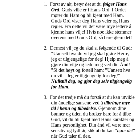
1.
Først av alt, betyr det at du
følger Hans
Ord
. Guds vilje er i Hans Ord. I Ordet
møter du Ham og bli kjent med Ham.
Guds Ord viser deg Hans veier og Hans
regler. Fra dette vil det være mye lettere å
kjenne hans vilje! Hvis noe ikke stemmer
overens med Guds Ord, så bare glem det!
2.
Dernest vil jeg du skal si følgende til Gud:
"Uansett hva du vil jeg skal gjøre Herre,
jeg er tilgjengelige for deg! Hjelp meg å
gjøre din vilje og lede meg ved din Ånd!
"Si det høyt og fortell ham: "Uansett hva
du vil... Jeg er tilgjengelig for deg!"
Nullstill deg, og gjør deg selv tilgjengelig
for Ham
.
3.
For det tredje må du forstå at du kan utvikle
din åndelige sansene ved å
tilbringe mye
tid i bønn og tilbedelse
. Gjennom dine
bønner og tiden du bruker bare for å tilbe
Gud, vil du bli kjent med Hans karakter og
Hans personlighet. Din ånd vil være mer
sensitiv og lydhør, slik at du kan
"høre det"
når Gud taler til deg.