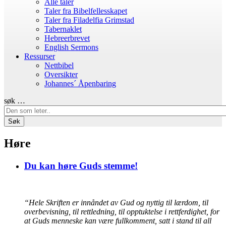
Alle taler
Taler fra Bibelfellesskapet
Taler fra Filadelfia Grimstad
Tabernaklet
Hebreerbrevet
English Sermons
Ressurser
Nettbibel
Oversikter
Johannes´ Åpenbaring
søk …
Søk
Høre
Du kan høre Guds stemme!
“Hele Skriften er innåndet av Gud og nyttig til lærdom, til
overbevisning, til rettledning, til opptuktelse i rettferdighet, for
at Guds menneske kan være fullkomment, satt i stand til all