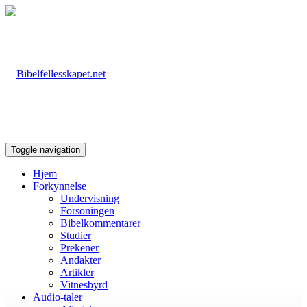
Toggle navigation
Hjem
Forkynnelse
Undervisning
Forsoningen
Bibelkommentarer
Studier
Prekener
Andakter
Artikler
Vitnesbyrd
Audio-taler