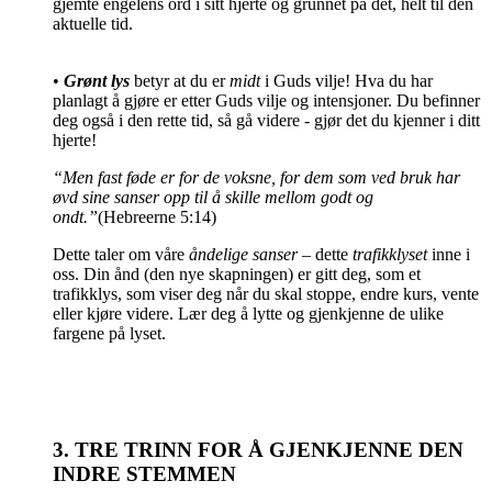
gjemte engelens ord i sitt hjerte og grunnet på det, helt til den
aktuelle tid.
•
Grønt lys
betyr at du er
midt
i Guds vilje! Hva du har
planlagt å gjøre er etter Guds vilje og intensjoner. Du befinner
deg også i den rette tid, så gå videre - gjør det du kjenner i ditt
hjerte!
“Men fast føde er for de voksne, for dem som ved bruk har
øvd sine sanser opp til å skille mellom godt og
ondt.”
(Hebreerne 5:14)
Dette taler om våre
åndelige sanser
– dette
trafikklyset
inne i
oss. Din ånd (den nye skapningen) er gitt deg, som et
trafikklys, som viser deg når du skal stoppe, endre kurs, vente
eller kjøre videre. Lær deg å lytte og gjenkjenne de ulike
fargene på lyset.
3. TRE TRINN FOR Å GJENKJENNE DEN
INDRE STEMMEN