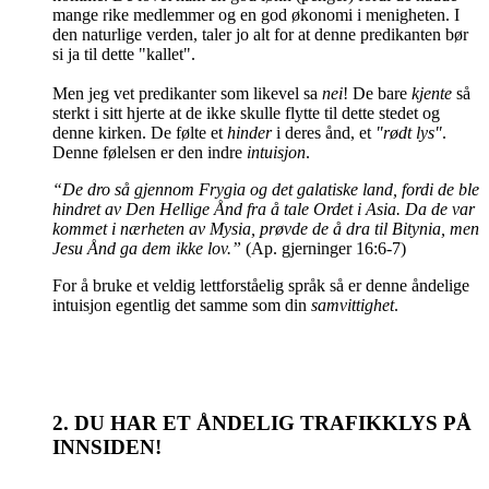
mange rike medlemmer og en god økonomi i menigheten. I
den naturlige verden, taler jo alt for at denne predikanten bør
si ja til dette "kallet".
Men jeg vet predikanter som likevel sa
nei
! De bare
kjente
så
sterkt i sitt hjerte at de ikke skulle flytte til dette stedet og
denne kirken. De følte et
hinder
i deres ånd, et
"rødt lys"
.
Denne følelsen er den indre
intuisjon
.
“De dro så gjennom Frygia og det galatiske land, fordi de ble
hindret av Den Hellige Ånd fra å tale Ordet i Asia. Da de var
kommet i nærheten av Mysia, prøvde de å dra til Bitynia, men
Jesu Ånd ga dem ikke lov.”
(Ap. gjerninger 16:6-7)
For å bruke et veldig lettforståelig språk så er denne åndelige
intuisjon egentlig det samme som din
samvittighet
.
2. DU HAR ET ÅNDELIG TRAFIKKLYS PÅ
INNSIDEN!