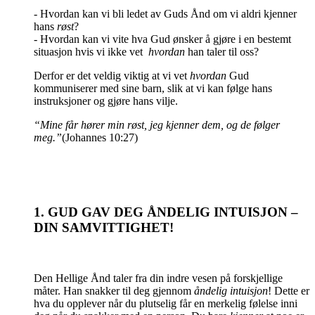
- Hvordan kan vi bli ledet av Guds Ånd om vi aldri kjenner
hans
røst
?
- Hvordan kan vi vite hva Gud ønsker å gjøre i en bestemt
situasjon hvis vi ikke vet
hvordan
han taler til oss?
Derfor er det veldig viktig at vi vet
hvordan
Gud
kommuniserer med sine barn, slik at vi kan følge hans
instruksjoner og gjøre hans vilje.
“Mine får hører min røst, jeg kjenner dem, og de følger
meg.”
(Johannes 10:27)
1. GUD GAV DEG ÅNDELIG INTUISJON –
DIN SAMVITTIGHET!
Den Hellige Ånd taler fra din indre vesen på forskjellige
måter. Han snakker til deg gjennom
åndelig intuisjon
! Dette er
hva du opplever når du plutselig får en merkelig følelse inni