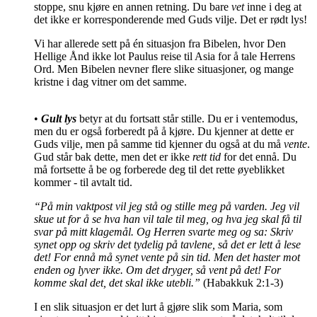
stoppe, snu kjøre en annen retning. Du bare
vet
inne i deg at
det ikke er korresponderende med Guds vilje. Det er rødt lys!
Vi har allerede sett på én situasjon fra Bibelen, hvor Den
Hellige Ånd ikke lot Paulus reise til Asia for å tale Herrens
Ord. Men Bibelen nevner flere slike situasjoner, og mange
kristne i dag vitner om det samme.
•
Gult lys
betyr at du fortsatt står stille. Du er i ventemodus,
men du er også forberedt på å kjøre. Du kjenner at dette er
Guds vilje, men på samme tid kjenner du også at du må
vente
.
Gud står bak dette, men det er ikke
rett tid
for det ennå. Du
må fortsette å be og forberede deg til det rette øyeblikket
kommer - til avtalt tid.
“På min vaktpost vil jeg stå og stille meg på varden. Jeg vil
skue ut for å se hva han vil tale til meg, og hva jeg skal få til
svar på mitt klagemål. Og Herren svarte meg og sa: Skriv
synet opp og skriv det tydelig på tavlene, så det er lett å lese
det! For ennå må synet vente på sin tid. Men det haster mot
enden og lyver ikke. Om det dryger, så vent på det! For
komme skal det, det skal ikke utebli.”
(Habakkuk 2:1-3)
I en slik situasjon er det lurt å gjøre slik som Maria, som