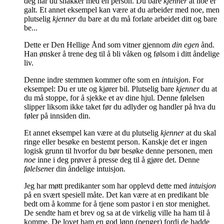
deg når du snakker med en person. Du bare
kjenner
at noe er
galt. Et annet eksempel kan være at du arbeider med noe, men
plutselig
kjenner
du bare at du må forlate arbeidet ditt og bare
be...
Dette er Den Hellige Ånd som vitner gjennom
din egen
ånd.
Han ønsker å trene deg til å bli våken og følsom i ditt åndelige
liv.
Denne indre stemmen kommer ofte som en
intuisjon
. For
eksempel: Du er ute og kjører bil. Plutselig bare
kjenner
du at
du må stoppe, for å sjekke et av dine hjul. Denne følelsen
slipper liksom ikke taket før du adlyder og handler på hva du
føler på innsiden din.
Et annet eksempel kan være at du plutselig
kjenner
at du skal
ringe eller besøke en bestemt person. Kanskje det er ingen
logisk grunn til hvorfor du bør besøke denne personen, men
noe
inne i deg prøver å presse deg til å gjøre det. Denne
følelsen
er din åndelige intuisjon.
Jeg har møtt predikanter som har opplevd dette med
intuisjon
på en svært spesiell måte. Det kan være at en predikant ble
bedt om å komme for å tjene som pastor i en stor menighet.
De sendte ham et brev og sa at de virkelig ville ha ham til å
komme. De lovet ham en god lønn (penger) fordi de hadde