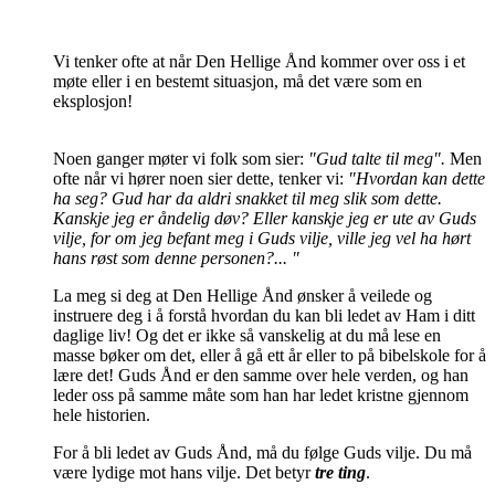
Vi tenker ofte at når Den Hellige Ånd kommer over oss i et
møte eller i en bestemt situasjon, må det være som en
eksplosjon!
Noen ganger møter vi folk som sier:
"Gud talte til meg".
Men
ofte når vi hører noen sier dette, tenker vi:
"Hvordan kan dette
ha seg? Gud har da aldri snakket til meg slik som dette.
Kanskje jeg er åndelig døv? Eller kanskje jeg er ute av Guds
vilje, for om jeg befant meg i Guds vilje, ville jeg vel ha hørt
hans røst som denne personen?... "
La meg si deg at Den Hellige Ånd ønsker å veilede og
instruere deg i å forstå hvordan du kan bli ledet av Ham i ditt
daglige liv! Og det er ikke så vanskelig at du må lese en
masse bøker om det, eller å gå ett år eller to på bibelskole for å
lære det! Guds Ånd er den samme over hele verden, og han
leder oss på samme måte som han har ledet kristne gjennom
hele historien.
For å bli ledet av Guds Ånd, må du følge Guds vilje. Du må
være lydige mot hans vilje. Det betyr
tre ting
.