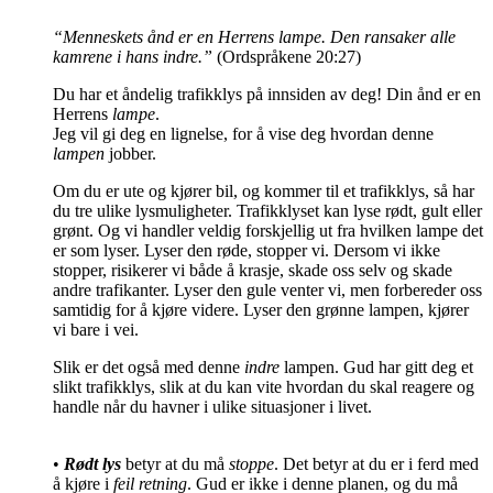
“Menneskets ånd er en Herrens lampe. Den ransaker alle
kamrene i hans indre.”
(Ordspråkene 20:27)
Du har et åndelig trafikklys på innsiden av deg! Din ånd er en
Herrens
lampe
.
Jeg vil gi deg en lignelse, for å vise deg hvordan denne
lampen
jobber.
Om du er ute og kjører bil, og kommer til et trafikklys, så har
du tre ulike lysmuligheter. Trafikklyset kan lyse rødt, gult eller
grønt. Og vi handler veldig forskjellig ut fra hvilken lampe det
er som lyser. Lyser den røde, stopper vi. Dersom vi ikke
stopper, risikerer vi både å krasje, skade oss selv og skade
andre trafikanter. Lyser den gule venter vi, men forbereder oss
samtidig for å kjøre videre. Lyser den grønne lampen, kjører
vi bare i vei.
Slik er det også med denne
indre
lampen. Gud har gitt deg et
slikt trafikklys, slik at du kan vite hvordan du skal reagere og
handle når du havner i ulike situasjoner i livet.
•
Rødt lys
betyr at du må
stoppe
. Det betyr at du er i ferd med
å kjøre i
feil retning
. Gud er ikke i denne planen, og du må