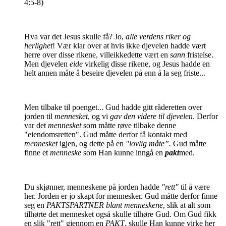
4:5-8)
Hva var det Jesus skulle få? Jo,
alle verdens riker og
herlighet
! Vær klar over at hvis ikke djevelen hadde vært
herre over disse rikene, ville
ikke
dette vært en
sann
fristelse.
Men djevelen
eide
virkelig disse rikene, og Jesus hadde en
helt annen måte å beseire djevelen på enn å la seg friste...
Men tilbake til poenget... Gud hadde gitt råderetten over
jorden til
mennesket
, og vi
gav den videre til djevelen
. Derfor
var det
mennesket
som måtte røve tilbake denne
"eiendomsretten". Gud måtte derfor få kontakt med
mennesket
igjen, og dette på en
"lovlig måte”.
Gud måtte
finne et
menneske
som Han kunne inngå en
pakt
med.
Du skjønner, menneskene på jorden hadde
"rett"
til å være
her. Jorden er jo skapt for mennesker. Gud måtte derfor finne
seg en
PAKTSPARTNER blant menneskene
, slik at alt som
tilhørte det mennesket også skulle tilhøre Gud. Om Gud fikk
en slik "rett" gjennom en
PAKT
, skulle Han kunne virke her