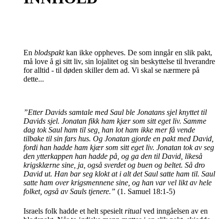
En
blodspakt
kan ikke oppheves. De som inngår en slik pakt,
må love å gi sitt liv, sin lojalitet og sin beskyttelse til hverandre
for alltid - til døden skiller dem ad. Vi skal se nærmere på
dette...
”Etter Davids samtale med Saul ble Jonatans sjel knyttet til
Davids sjel. Jonatan fikk ham kjær som sitt eget liv. Samme
dag tok Saul ham til seg, han lot ham ikke mer få vende
tilbake til sin fars hus. Og Jonatan gjorde en pakt med David,
fordi han hadde ham kjær som sitt eget liv. Jonatan tok av seg
den ytterkappen han hadde på, og ga den til David, likeså
krigsklærne sine, ja, også sverdet og buen og beltet. Så dro
David ut. Han bar seg klokt at i alt det Saul satte ham til. Saul
satte ham over krigsmennene sine, og han var vel likt av hele
folket, også av Sauls tjenere.”
(1. Samuel 18:1-5)
Israels folk hadde et helt spesielt
ritual
ved inngåelsen av en