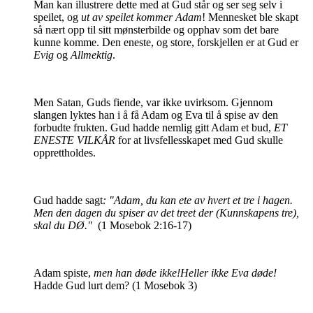
Man kan illustrere dette med at Gud står og ser seg selv i
speilet, og
ut av speilet kommer Adam
! Mennesket ble skapt
så nært opp til sitt mønsterbilde og opphav som det bare
kunne komme. Den eneste, og store, forskjellen er at Gud er
Evig
og
Allmektig
.
Men Satan, Guds fiende, var ikke uvirksom. Gjennom
slangen lyktes han i å få Adam og
Eva til å spise av den
forbudte frukten. Gud hadde nemlig gitt Adam et bud,
ET
ENESTE VILKÅR
for at livsfellesskapet med Gud skulle
opprettholdes.
Gud hadde sagt
: "Adam, du kan ete av hvert et tre i hagen.
Men den dagen du spiser av det treet der (Kunnskapens tre),
skal du DØ."
(1 Mosebok 2:16-17)
Adam spiste,
men han døde ikke!Heller ikke Eva døde!
Hadde Gud lurt dem? (1 Mosebok 3)