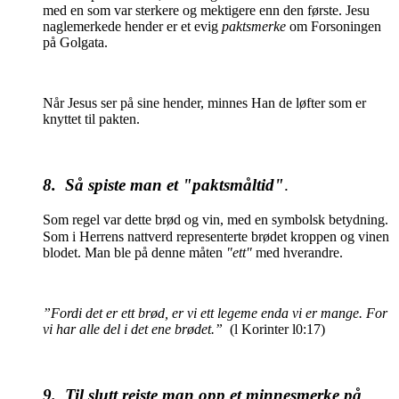
med en som var sterkere og mektigere enn den første. Jesu
naglemerkede hender er et evig
paktsmerke
om Forsoningen
på Golgata.
Når Jesus ser på sine hender, minnes Han de løfter som er
knyttet til pakten.
8. Så spiste man et "paktsmåltid"
.
Som regel var dette brød og vin, med en symbolsk betydning.
Som i Herrens nattverd representerte brødet kroppen og vinen
blodet. Man ble på denne måten
"ett"
med hverandre.
”Fordi det er ett brød, er vi ett legeme enda vi er mange. For
vi har alle del i det ene brødet.”
(l Korinter l0:17)
9. Til slutt reiste man opp et minnesmerke på