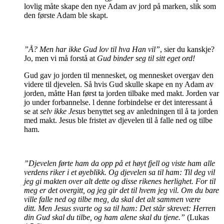
lovlig måte skape den nye Adam av jord på marken, slik som
den første Adam ble skapt.
”Å? Men har ikke Gud lov til hva Han vil”
, sier du kanskje?
Jo, men vi må forstå at
Gud binder seg til sitt eget ord!
Gud gav jo jorden til mennesket, og mennesket overgav den
videre til djevelen. Så hvis Gud skulle skape en ny Adam av
jorden, måtte Han først ta jorden tilbake med makt. Jorden var
jo under forbannelse.
l denne forbindelse er det interessant å
se at
selv ikke Jesus
benyttet seg av anledningen til å ta jorden
med makt. Jesus ble fristet av djevelen til å falle ned og tilbe
ham.
”Djevelen førte ham da opp på et høyt fjell og viste ham alle
verdens riker i et øyeblikk. Og djevelen sa til ham: Til deg vil
jeg gi makten over alt dette og disse rikenes herlighet. For til
meg er det overgitt, og jeg gir det til hvem jeg vil. Om du bare
ville falle ned og tilbe meg, da skal det alt sammen være
ditt. Men Jesus svarte og sa til ham: Det står skrevet: Herren
din Gud skal du tilbe, og ham alene skal du tjene.”
(Lukas