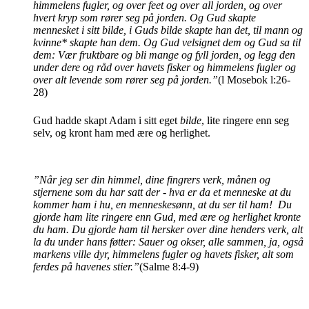
himmelens fugler, og over feet og over all jorden, og over
hvert kryp som rører seg på jorden. Og Gud skapte
mennesket i sitt bilde, i Guds bilde skapte han det, til mann og
kvinne* skapte han dem. Og Gud velsignet dem og Gud sa til
dem: Vær fruktbare og bli mange og fyll jorden, og legg den
under dere og råd over havets fisker og himmelens fugler og
over alt levende som rører seg på jorden.”
(l Mosebok l:26-
28)
Gud hadde skapt Adam i sitt eget
bilde
, lite ringere enn seg
selv, og kront ham med ære og herlighet.
”Når jeg ser din himmel, dine fingrers verk, månen og
stjernene som du har satt der - hva er da et menneske at du
kommer ham i hu, en menneskesønn, at du ser til ham! Du
gjorde ham lite ringere enn Gud, med ære og herlighet kronte
du ham. Du gjorde ham til hersker over dine henders verk, alt
la du under hans føtter: Sauer og okser, alle sammen, ja, også
markens ville dyr, himmelens fugler og havets fisker, alt som
ferdes på havenes stier.”
(Salme 8:4-9)