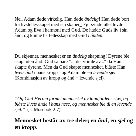
Nei, Adam døde virkelig. Han døde
åndelig
! Han døde bort
fra livsfellesskapet med sin skaper_ Før syndefallet levde
Adam og Eva i harmoni med Gud. De hadde Guds liv i sin
ånd, og kunne ha fellesskap med Gud
i ånden
.
Du skjønner, mennesket er en
åndelig
skapning! Dyrene ble
skapt uten ånd. Gud sa bare "... det vrimle av..." da Han
skapte dyrene. Men da Gud skapte mennesket, blåste Han
livets ånd
i hans kropp - og Adam ble en
levende sjel
.
(Kombinasjon av kropp og ånd = levende sjel).
”Og Gud Herren formet mennesket av landjordens støv, og
blåste livets ånde i hans nese, og mennesket ble til en levende
sjel.”
(1. Mosebok 2:7)
Mennesket består av tre deler; en
ånd
, en
sjel
og
en
kropp
.