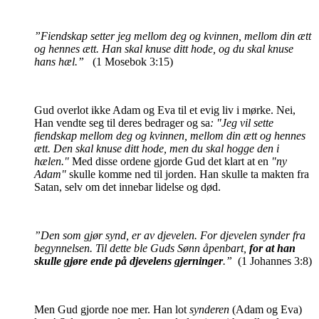
”Fiendskap setter jeg mellom deg og kvinnen, mellom din ætt
og hennes ætt. Han skal knuse ditt hode, og du skal knuse
hans hæl.”
(1 Mosebok 3:15)
Gud overlot ikke Adam og Eva til et evig liv i mørke. Nei,
Han vendte seg til deres bedrager og sa
: "Jeg vil sette
fiendskap mellom deg og kvinnen, mellom din ætt og hennes
ætt. Den skal knuse ditt hode, men du skal hogge den i
hælen."
Med disse ordene gjorde Gud det klart at en
"ny
Adam"
skulle komme ned til jorden. Han skulle ta makten fra
Satan, selv om det innebar lidelse og død.
”Den som gjør synd, er av djevelen. For djevelen synder fra
begynnelsen. Til dette ble Guds Sønn åpenbart,
for at han
skulle gjøre ende på djevelens gjerninger
.”
(1 Johannes 3:8)
Men Gud gjorde noe mer. Han lot
synderen
(Adam og Eva)