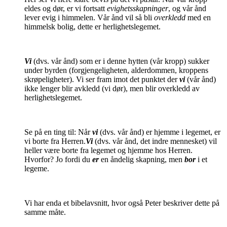
eldes og dør, er vi fortsatt
evighetsskapninger
, og vår ånd
lever evig i himmelen. Vår ånd vil så bli
overkledd
med en
himmelsk bolig, dette er herlighetslegemet.
Vi
(dvs. vår ånd) som er i denne hytten (vår kropp) sukker
under byrden (forgjengeligheten, alderdommen, kroppens
skrøpeligheter). Vi ser fram imot det punktet der
vi
(vår ånd)
ikke lenger blir avkledd (vi dør),
men blir overkledd av
herlighetslegemet.
Se på en ting til: Når
vi
(dvs. vår ånd) er hjemme i legemet, er
vi borte fra Herren
.
Vi
(dvs. vår ånd, det indre mennesket) vil
heller være borte fra legemet og hjemme hos Herren.
Hvorfor? Jo fordi du
er
en åndelig skapning, men
bor
i et
legeme.
Vi har enda et bibelavsnitt, hvor også Peter beskriver dette på
samme måte.