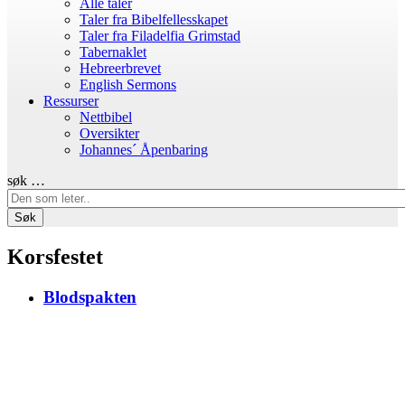
Alle taler
Taler fra Bibelfellesskapet
Taler fra Filadelfia Grimstad
Tabernaklet
Hebreerbrevet
English Sermons
Ressurser
Nettbibel
Oversikter
Johannes´ Åpenbaring
søk …
Søk
Korsfestet
Blodspakten