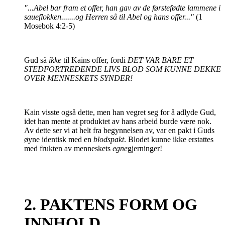
"
...
Abel bar fram et offer, han gav av de førstefødte lammene i
saueflokken.......og Herren så til Abel og hans offer..."
(1
Mosebok 4:2-5)
Gud så
ikke
til Kains offer, fordi
DET VAR BARE ET
STEDFORTREDENDE LIVS BLOD SOM KUNNE DEKKE
OVER MENNESKETS SYNDER!
Kain visste også dette, men han vegret seg for å adlyde Gud,
idet han mente at produktet av hans arbeid burde være nok.
Av dette ser vi at helt fra begynnelsen av, var en pakt i Guds
øyne identisk med en
blodspakt
. Blodet kunne ikke erstattes
med frukten av menneskets
egne
gjerninger!
2. PAKTENS FORM OG
INNHOLD