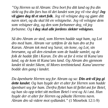
”Og Herren sa til Abram: Dra bort fra ditt land og fra din
slekt og fra din fars hus til det landet som jeg vil vise deg!
Jeg
vil gjøre deg til et stort folk
. Jeg vil velsigne deg og gjøre ditt
navn stort, og du skal bli en velsignelse. Jeg vil velsigne dem
som velsigner deg, og den som forbanner deg, vil jeg
forbanne. Og
i deg skal alle jordens slekter velsignes
.
Så dro Abram av sted, som Herren hadde sagt ham, og Lot
dro med ham. Abram var syttifem år da han dro ut fra
Karan. Abram tok med seg Sarai, sin kone, og Lot, sin
brorsønn, og all den eiendom som de hadde samlet, og de
folk de hadde fått i Karan. De dro ut for å reise til Kana’ans
land, og de kom til Kana’ans land. Og Abram dro gjennom
landet til stedet Sikem, til Mores terebintelund. Kana’aneerne
bodde den gang i landet.
Da åpenbarte Herren seg for Abram og sa:
Din ætt vil jeg gi
dette landet
. Og han bygde der et alter for Herren som hadde
åpenbart seg for ham. Derfra flyttet han til fjellet øst for Betel,
og han slo opp teltet sitt mellom Betel i vest og Ai i øst. Han
bygde der et alter for Herren og påkalte Herrens navn.
Abram dro så videre mot sydlandet.”
(1 Mosebok 12:1-9)