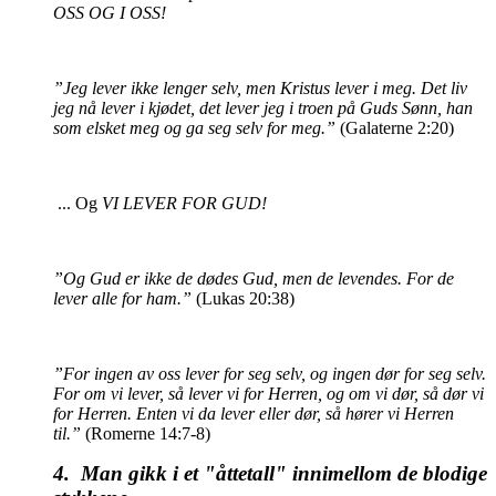
OSS OG I OSS!
”Jeg lever ikke lenger selv, men Kristus lever i meg. Det liv
jeg nå lever i kjødet, det lever jeg i troen på Guds Sønn, han
som elsket meg og ga seg selv for meg.”
(Galaterne 2:20)
...
Og
VI LEVER FOR GUD!
”Og Gud er ikke de dødes Gud, men de levendes. For de
lever alle for ham.”
(Lukas 20:38)
”For ingen av oss lever for seg selv, og ingen dør for seg selv.
For om vi lever, så lever vi
for Herren, og om vi dør, så dør vi
for Herren. Enten vi da lever eller dør, så hører vi
Herren
til.”
(Romerne 14:7-8)
4. Man gikk i et "åttetall" innimellom de blodige