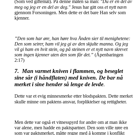
(Som ved giftemål). På denne måten sa man:
"Du er en del av
meg og jeg er en del av deg."
Jesus har gitt oss
et nytt navn
gjennom Forsoningen. Men dette er det bare Han selv som
kjenner.
”Den som har øre, han høre hva Ånden sier til menighetene:
Den som seirer, ham vil jeg gi av den skjulte manna. Og jeg
vil gi ham en hvit stein, og på steinen er et nytt navn skrevet
som ingen kjenner uten den som får det.”
(Åpenbaringen
2:17)
7. Man varmet kniven i flammen, og beseglet
sine sår (i håndflaten) med kniven. De bar nå
merket i sine hender så lenge de levde
.
Dette var et evig minnesmerke etter blodspakten. Dette merket
skulle minne om paktens ansvar, forpliktelser og rettigheter.
Men dette var også et vitnesspyrd for andre om at man ikke
var alene, men hadde en paktspartner. Den som ville røre en
som var paktsmerket, måtte regne med å komme i konflikt