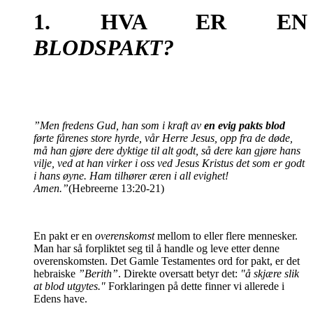
1. HVA ER EN
BLODSPAKT?
”Men fredens Gud, han som i kraft av
en evig pakts blod
førte fårenes store hyrde, vår Herre Jesus, opp fra de døde,
må han gjøre dere dyktige til alt godt, så dere kan gjøre hans
vilje, ved at han virker i oss ved Jesus Kristus det som er godt
i hans øyne. Ham tilhører æren i all evighet!
Amen.”
(Hebreerne 13:20-21)
En pakt er en
overenskomst
mellom to eller flere mennesker.
Man har så forpliktet seg til å handle og leve etter denne
overenskomsten.
Det Gamle Testamentes ord for pakt, er det
hebraiske
”Berith”
. Direkte oversatt betyr det:
"å skjære slik
at blod utgytes."
Forklaringen på dette finner vi allerede i
Edens have.