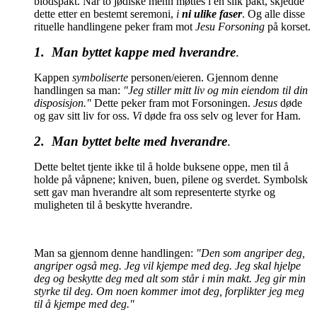
blodspakt. Når to jødiske menn møttes i en slik pakt, skjedde
dette etter en bestemt seremoni,
i
ni ulike faser
. Og alle disse
rituelle handlingene peker fram mot
Jesu Forsoning
på korset.
1. Man byttet kappe med hverandre
.
Kappen
symboliserte
personen/eieren. Gjennom denne
handlingen sa man:
"Jeg stiller mitt liv og min eiendom til din
disposisjon."
Dette peker fram mot Forsoningen.
Jesus
døde
og gav sitt liv for oss.
Vi
døde fra oss selv og lever for Ham.
2. Man byttet belte med hverandre
.
Dette beltet tjente ikke til å holde buksene oppe, men til å
holde på våpnene; kniven, buen, pilene og sverdet. Symbolsk
sett gav man hverandre alt som representerte styrke og
muligheten til å beskytte hverandre.
Man sa gjennom denne handlingen:
"Den som angriper deg,
angriper også meg. Jeg vil kjempe med deg. Jeg skal hjelpe
deg og beskytte deg med alt som står i min makt. Jeg gir min
styrke til deg. Om noen kommer imot deg, forplikter jeg meg
til å kjempe med deg."