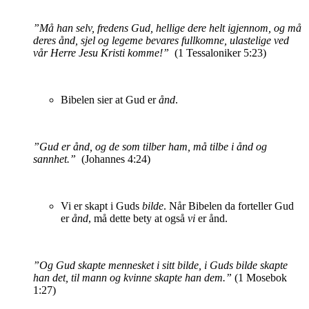
”Må han selv, fredens Gud, hellige dere helt igjennom, og må
deres ånd, sjel og legeme bevares fullkomne, ulastelige ved
vår Herre Jesu Kristi komme!”
(1 Tessaloniker 5:23)
Bibelen sier at Gud er
ånd
.
”Gud er ånd, og de som tilber ham, må tilbe i ånd og
sannhet.”
(Johannes 4:24)
Vi er skapt i Guds
bilde
. Når Bibelen da forteller Gud
er
ånd
, må dette bety at også
vi
er ånd.
”Og Gud skapte mennesket i sitt bilde, i Guds bilde skapte
han det, til mann og kvinne skapte han dem.”
(1 Mosebok
1
:27)