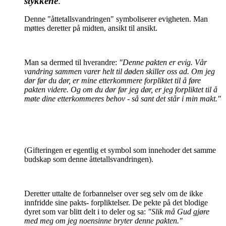
stykkene
.
Denne "åttetallsvandringen" symboliserer evigheten. Man
møttes deretter på midten, ansikt til ansikt.
Man sa dermed til hverandre:
"Denne pakten er evig. Vår
vandring sammen varer helt til døden skiller oss ad. Om jeg
dør før du dør, er mine etterkommere forpliktet til å føre
pakten videre. Og om du dør før jeg dør, er jeg forpliktet til å
møte dine etterkommeres behov - så sant det står i min makt."
(Gifteringen er egentlig et symbol som innehoder det samme
budskap som denne åttetallsvandringen).
Deretter uttalte de forbannelser over seg selv om de ikke
innfridde sine pakts- forpliktelser. De pekte på det blodige
dyret som var blitt delt i to deler og sa:
"Slik må Gud gjøre
med meg om jeg noensinne bryter denne pakten."