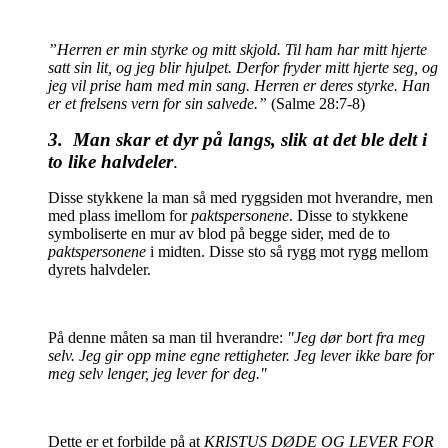
”Herren er min styrke og mitt skjold. Til ham har mitt hjerte
satt sin lit, og jeg blir hjulpet. Derfor fryder mitt hjerte seg, og
jeg vil prise ham med min sang. Herren er deres styrke. Han
er et frelsens vern for sin salvede.”
(Salme 28:7-8)
3. Man skar et dyr på langs, slik at det ble delt i
to like halvdeler
.
Disse stykkene la man så med ryggsiden mot hverandre, men
med plass imellom for
paktspersonene
. Disse to stykkene
symboliserte en mur av blod på begge sider, med de to
paktspersonene
i midten. Disse sto så rygg mot rygg mellom
dyrets halvdeler.
På denne måten sa man til hverandre:
"Jeg dør bort fra meg
selv. Jeg gir opp mine egne rettigheter. Jeg lever ikke bare for
meg selv lenger, jeg lever for deg."
Dette er et forbilde på at
KRISTUS DØDE OG LEVER FOR