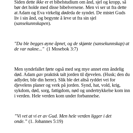
Siden dette
ikke
er et bibelstudium om ånd, sjel og kropp, så
bør det holde med disse bibelversene.
Men vi ser ut fra dette
at Adam og Eva virkelig
døde
da de syndet. De mistet Guds
liv i sin ånd, og begynte å leve ut fra sin sjel
(
sansekunnskapen
).
"Da ble begges øyne åpnet, og de skjønte (sansekunnskap) at
de var nakne..."
(1 Mosebok 3:7)
Men syndefallet førte også med seg mye annet enn åndelig
død. Adam
gav
praktisk talt jorden til djevelen. (Husk; den du
adlyder, blir din herre). Slik ble det altså ryddet vei for
djevelens planer og verk på jorden. Synd, hat, vold, krig,
sykdom, død, sorg, fattigdom, nød og undertrykkelse kom inn
i verden. Hele verden kom under forbannelse.
”Vi vet at vi er av Gud. Men hele verden ligger i det
onde.”
(1. Johannes 5:19)