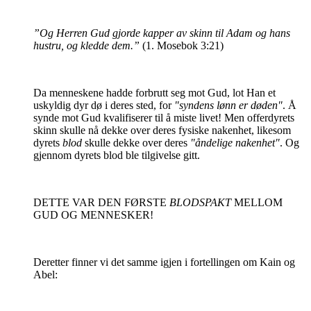
”Og Herren Gud gjorde kapper av skinn til Adam og hans
hustru, og kledde dem.”
(1. Mosebok 3:21)
Da menneskene hadde forbrutt seg mot Gud, lot Han et
uskyldig dyr dø i deres sted, for
"syndens lønn er døden"
. Å
synde mot Gud kvalifiserer til å miste livet! Men offerdyrets
skinn skulle nå dekke over deres fysiske nakenhet, likesom
dyrets
blod
skulle dekke over deres
"åndelige nakenhet"
. Og
gjennom dyrets blod ble tilgivelse gitt.
DETTE VAR DEN FØRSTE
BLODSPAKT
MELLOM
GUD OG MENNESKER!
Deretter finner vi det samme igjen i fortellingen om Kain og
Abel: