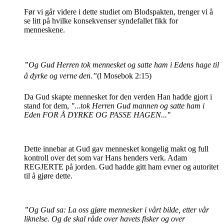
Før vi går videre i dette studiet om Blodspakten, trenger vi å
se litt på hvilke konsekvenser syndefallet fikk for
menneskene.
”Og Gud Herren tok mennesket og satte ham i Edens hage til
å dyrke og verne den.”
(l Mosebok 2:15)
Da Gud skapte mennesket for den verden Han hadde gjort i
stand for dem,
"...tok Herren Gud mannen og satte ham i
Eden FOR Å DYRKE OG PASSE HAGEN..."
Dette innebar at Gud gav mennesket kongelig makt og full
kontroll over det som var Hans henders verk. Adam
REGJERTE på jorden. Gud hadde gitt ham evner og autoritet
til å gjøre dette.
”Og Gud sa: La oss gjøre mennesker i vårt bilde, etter vår
liknelse. Og de skal råde over havets fisker og over