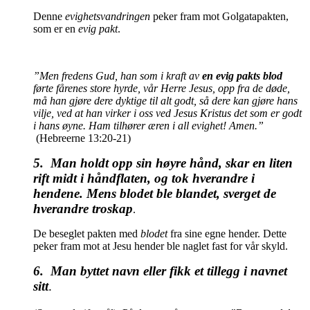
Denne
evighetsvandringen
peker fram mot Golgatapakten,
som er en
evig pakt
.
”Men fredens Gud, han som i kraft av
en evig pakts blod
førte fårenes store hyrde, vår Herre Jesus, opp fra de døde,
må han gjøre dere dyktige til alt godt, så dere kan gjøre hans
vilje, ved at han virker i oss ved Jesus Kristus det som er godt
i hans øyne. Ham tilhører æren i all evighet! Amen.”
(Hebreerne 13:20-21)
5. Man holdt opp sin høyre hånd, skar en liten
rift midt i håndflaten, og tok hverandre i
hendene. Mens blodet ble blandet, sverget de
hverandre troskap
.
De beseglet pakten med
blodet
fra sine egne hender. Dette
peker fram mot at Jesu hender ble naglet fast for vår skyld.
6. Man byttet navn eller fikk et tillegg i navnet
sitt
.