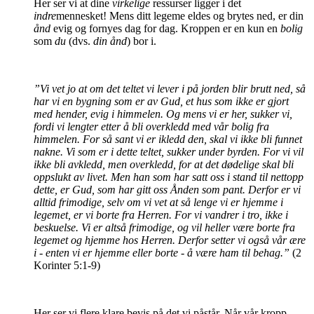
Her ser vi at dine
virkelige
ressurser ligger i det
indre
mennesket! Mens ditt legeme eldes og brytes ned, er din
ånd
evig og fornyes dag for dag.
Kroppen er en kun en
bolig
som
du
(dvs.
din ånd
) bor i.
”Vi vet jo at om det teltet vi lever i på jorden blir brutt ned, så
har vi en bygning som er av Gud, et hus som ikke er gjort
med hender, evig i himmelen. Og mens vi er her, sukker vi,
fordi vi lengter etter å bli overkledd med vår bolig fra
himmelen. For så sant vi er ikledd den, skal vi ikke bli funnet
nakne. Vi som er i dette teltet, sukker under byrden. For vi vil
ikke bli avkledd, men overkledd, for at det dødelige skal bli
oppslukt av livet. Men han som har satt oss i stand til nettopp
dette, er Gud, som har gitt oss Ånden som pant. Derfor er vi
alltid frimodige, selv om vi vet at så lenge vi er hjemme i
legemet, er vi borte fra Herren. For vi vandrer i tro, ikke i
beskuelse. Vi er altså frimodige, og vil heller være borte fra
legemet og hjemme hos Herren. Derfor setter vi også vår ære
i - enten vi er hjemme eller borte - å være ham til behag.”
(2
Korinter 5:1-9)
Her ser vi flere klare bevis på det vi påstår. Når vår kropp