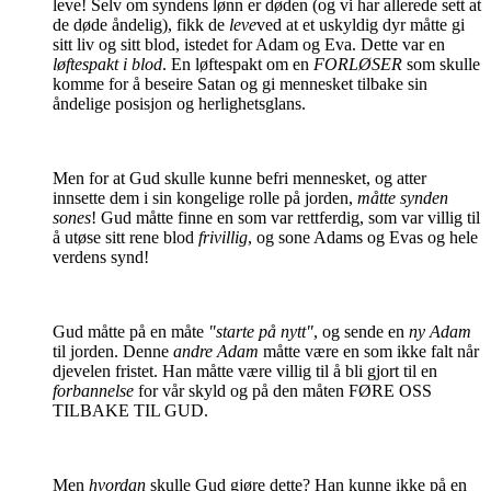
leve! Selv om syndens lønn er døden (og vi har allerede sett at
de døde åndelig), fikk de
leve
ved at et uskyldig dyr måtte gi
sitt liv og sitt blod, istedet for Adam og Eva.
Dette var en
løftespakt i blod
. En løftespakt om en
FORLØSER
som skulle
komme for å beseire Satan og gi mennesket tilbake sin
åndelige posisjon og herlighetsglans.
Men for at Gud skulle kunne befri mennesket, og atter
innsette dem i sin kongelige rolle på jorden,
måtte synden
sones
! Gud måtte finne en som var rettferdig, som var villig til
å utøse sitt rene blod
frivillig
, og sone Adams og Evas og hele
verdens synd!
Gud måtte på en måte
"starte på nytt"
, og sende en
ny Adam
til jorden. Denne
andre Adam
måtte være en som ikke falt når
djevelen fristet. Han måtte være villig til å bli gjort til en
forbannelse
for vår skyld og på den måten FØRE OSS
TILBAKE TIL GUD.
Men
hvordan
skulle Gud gjøre dette? Han kunne ikke på en