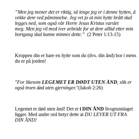
”Men jeg mener det er riktig, så lenge jeg er i denne hytten, å
vekke dere ved påminnelse. Jeg vet jo at min hytte brått skal
legges ned, som også vår Herre Jesus Kristus varslet
meg. Men jeg vil med iver arbeide for at dere alltid etter min
bortgang skal kunne minnes dette.”
(2 Peter 1:13-15)
Kroppen din er bare en
hytte
som du (dvs. din ånd) bor i mens
du er på jorden!
"For likesom
LEGEMET ER DØDT UTEN ÅND
, slik er
også troen død uten gjerninger."
(Jakob 2:26)
Legemet er død uten ånd! Det er
i DIN ÅND
livsgrunnlaget
ligger. Med andre ord betyr dette at
DU LEVER UT FRA
DIN ÅND!