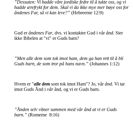
”Dessuten: Vi hadde våre jordiske fedre til å tukte oss, og vi
hadde ærefrykt for dem. Skal vi da ikke mye mer bøye oss for
åndenes Far, så vi kan leve?”
(Hebreerne 12:9)
Gud er
åndenes Far
, dvs. vi kontakter Gud i vår
ånd
. Sier
ikke Bibelen at "vi" er Guds barn?
”Men alle dem som tok imot ham, dem ga han rett til å bli
Guds barn, de som tror på hans navn.”
(Johannes 1:12)
Hvem er "
alle dem
som tok imot Ham"? Jo, vår
ånd
. Vi tar
imot Guds Ånd i
vår
ånd, og vi er Guds barn.
”Ånden selv vitner sammen med vår ånd at vi er Guds
barn.”
(Romerne
8:16)