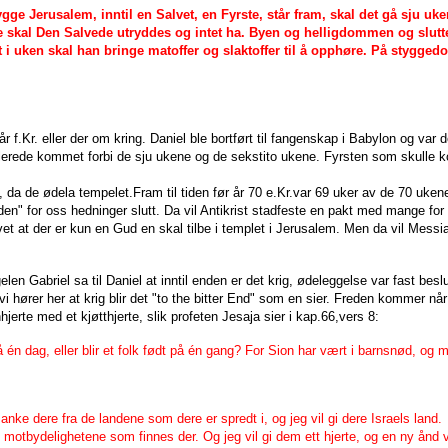
ygge Jerusalem, inntil en Salvet, en Fyrste, står fram, skal det gå sju uk
ene skal Den Salvede utryddes og intet ha. Byen og helligdommen og slutt
t i uken skal han bringe matoffer og slaktoffer til å opphøre. På stygge
r f.Kr. eller der om kring. Daniel ble bortført til fangenskap i Babylon og var d
 allerede kommet forbi de sju ukene og de sekstito ukene. Fyrsten som skulle
, da de ødela tempelet.
Fram til tiden før år 70 e.Kr.var 69 uker av de 70 ukene
den" for oss hedninger slutt. Da vil Antikrist stadfeste en pakt med mange for
de vet at der er kun en Gud en skal tilbe i templet i Jerusalem. Men da vil Mes
len Gabriel sa til Daniel at inntil enden er det krig, ødeleggelse var fast beslu
 hører her at krig blir det "to the bitter End" som en sier. Freden kommer når
nhjerte med et kjøtthjerte, slik profeten Jesaja sier i kap.66,vers 8:
å én dag, eller blir et folk født på én gang? For Sion har vært i barnsnød, o
anke dere fra de landene som dere er spredt i, og jeg vil gi dere Israels land.
tbydelighetene som finnes der. Og jeg vil gi dem ett hjerte, og en ny ånd vil j