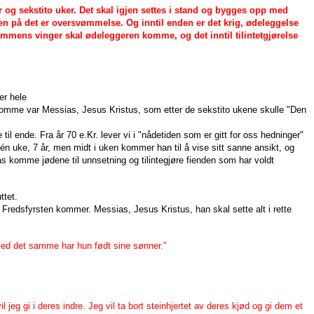
er og sekstito uker. Det skal igjen settes i stand og bygges opp med
en på det er oversvømmelse. Og inntil enden er det krig, ødeleggelse
dommens vinger skal ødeleggeren komme, og det inntil tilintetgjørelse
er hele
 komme var Messias, Jesus Kristus, som etter de sekstito ukene skulle "Den
 til ende. Fra år 70 e.Kr. lever vi i "nådetiden som er gitt for oss hedninger"
 én uke, 7 år, men midt i uken kommer han til å vise sitt sanne ansikt, og
sias komme jødene til unnsetning og tilintegjøre fienden som har voldt
ttet.
 Fredsfyrsten kommer. Messias, Jesus Kristus, han skal sette alt i rette
g med det samme har hun født sine sønner."
eg gi i deres indre. Jeg vil ta bort steinhjertet av deres kjød og gi dem et