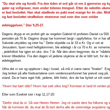
"Du skal vite og forstå: Fra den tiden et ord går ut om å gjenreise og b
gater og vollgraver, men under tidenes trengsel. Etter de sekstito uk
er fast besluttet. Han skal stadfeste en pakt med mange for én uke. Mid
og fast besluttet straffedom strømmer ned over den som volder
ødeleggelsen." Dan 9,25-27.
Dagens drypp er en profeti gitt av engelen Gabriel til profeten Daniel ca 550 å
perioden på 70 år. Dagens drypp har kommet langt i oppfyllelse, for vi har
Salvede utryddes og intet ha." Dette skjedde ca år 33 e.Kr. Og vi vet at
Jerusalem, byen med helligdommen, ble ødelagt i år ca 70 e.Kr. av romerne
, jødefolket har igjen en uke, dvs 7 år. Når den uken begynner, da er "nådeti
krever tilbedelse. Fra den dagen vil jødene skjønne at de er blitt lurt, for 
ødeleggelsen.
Utfra det vi ser og opplever i dag i Israel, så må vi være nære "finalen". Enge
Jeg tenker på alle fredsavtalene som verdenssamfunnet har prøvet seg på, vi
stand. Da er hans eget folk, jødene, blitt frelst, dvs de har byttet ut sitt stei
"Hvem har hørt slikt? Hvem har sett slike ting? Kommer et land til verden p
Eller som Esekiel sier i kap 11,17-20:
"Derfor skal du si: Så sier Herren Herren: Jeg vil samle dere fra folkene og s
Når de kommer dit, da skal de få bort derfra alle de vemmelige avgudene og mo