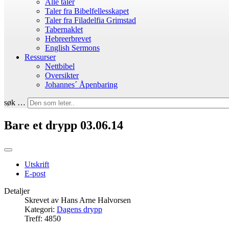
Alle taler
Taler fra Bibelfellesskapet
Taler fra Filadelfia Grimstad
Tabernaklet
Hebreerbrevet
English Sermons
Ressurser
Nettbibel
Oversikter
Johannes´ Åpenbaring
søk …
Bare et drypp 03.06.14
Utskrift
E-post
Detaljer
Skrevet av
Hans Arne Halvorsen
Kategori:
Dagens drypp
Treff: 4850