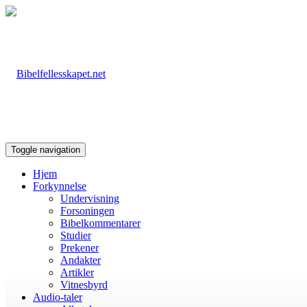
Toggle navigation
Hjem
Forkynnelse
Undervisning
Forsoningen
Bibelkommentarer
Studier
Prekener
Andakter
Artikler
Vitnesbyrd
Audio-taler