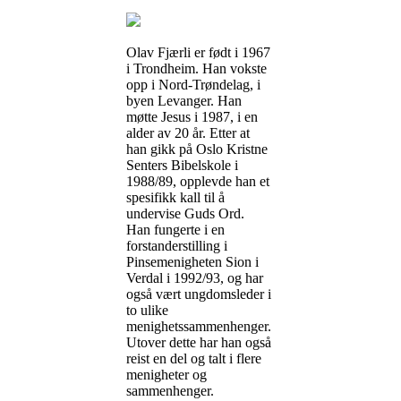
Olav Fjærli er født i 1967
i Trondheim. Han vokste
opp i Nord-Trøndelag, i
byen Levanger. Han
møtte Jesus i 1987, i en
alder av 20 år. Etter at
han gikk på Oslo Kristne
Senters Bibelskole i
1988/89, opplevde han et
spesifikk kall til å
undervise Guds Ord.
Han fungerte i en
forstanderstilling i
Pinsemenigheten Sion i
Verdal i 1992/93, og har
også vært ungdomsleder i
to ulike
menighetssammenhenger.
Utover dette har han også
reist en del og talt i flere
menigheter og
sammenhenger.