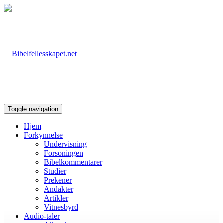
Toggle navigation
Hjem
Forkynnelse
Undervisning
Forsoningen
Bibelkommentarer
Studier
Prekener
Andakter
Artikler
Vitnesbyrd
Audio-taler