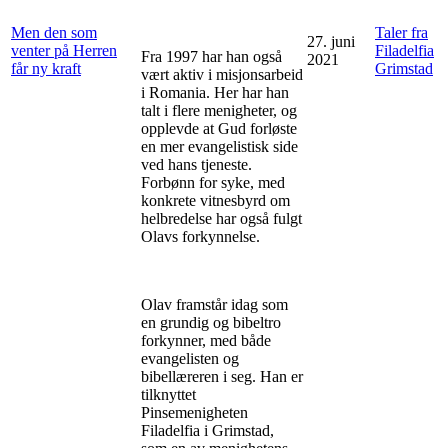
Men den som
Taler fra
27. juni
venter på Herren
Filadelfia
Fra 1997 har han også
2021
får ny kraft
Grimstad
vært aktiv i misjonsarbeid
i Romania. Her har han
talt i flere menigheter, og
opplevde at Gud forløste
en mer evangelistisk side
ved hans tjeneste.
Forbønn for syke, med
konkrete vitnesbyrd om
helbredelse har også fulgt
Olavs forkynnelse.
Olav framstår idag som
en grundig og bibeltro
forkynner, med både
evangelisten og
bibellæreren i seg. Han er
tilknyttet
Pinsemenigheten
Filadelfia i Grimstad,