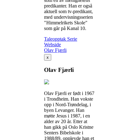
som en av menighetens
predikanter. Han er også
aktuell som tv-predikant,
med undervisningsserien
"Himmelrikets Skole"
som går på Kanal 10.
Taleopptak
Serie
Webside
Olav Fjærli
x
Olav Fjærli
Olav Fjærli er født i 1967
i Trondheim. Han vokste
opp i Nord-Trøndelag, i
byen Levanger. Han
møtte Jesus i 1987, i en
alder av 20 år. Etter at
han gikk på Oslo Kristne
Senters Bibelskole i
1988/89, opplevde han et