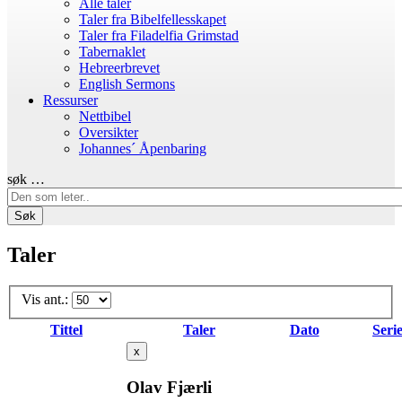
Alle taler
Taler fra Bibelfellesskapet
Taler fra Filadelfia Grimstad
Tabernaklet
Hebreerbrevet
English Sermons
Ressurser
Nettbibel
Oversikter
Johannes´ Åpenbaring
søk …
Søk
Taler
Vis ant.:
Tittel
Taler
Dato
Seri
x
Olav Fjærli