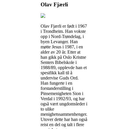
Olav Fjærli
Olav Fjærli er født i 1967
i Trondheim. Han vokste
opp i Nord-Trøndelag, i
byen Levanger. Han
møtte Jesus i 1987, i en
alder av 20 år. Etter at
han gikk på Oslo Kristne
Senters Bibelskole i
1988/89, opplevde han et
spesifikk kall til å
undervise Guds Ord.
Han fungerte i en
forstanderstilling i
Pinsemenigheten Sion i
Verdal i 1992/93, og har
også vært ungdomsleder i
to ulike
menighetssammenhenger.
Utover dette har han også
reist en del og talt i flere