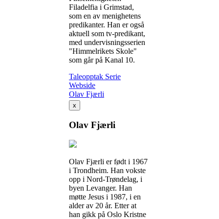
Filadelfia i Grimstad,
som en av menighetens
predikanter. Han er også
aktuell som tv-predikant,
med undervisningsserien
"Himmelrikets Skole"
som går på Kanal 10.
Taleopptak
Serie
Webside
Olav Fjærli
x
Olav Fjærli
Olav Fjærli er født i 1967
i Trondheim. Han vokste
opp i Nord-Trøndelag, i
byen Levanger. Han
møtte Jesus i 1987, i en
alder av 20 år. Etter at
han gikk på Oslo Kristne