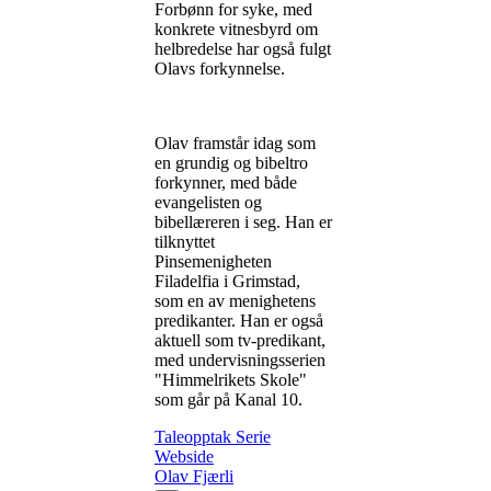
Forbønn for syke, med
konkrete vitnesbyrd om
helbredelse har også fulgt
Olavs forkynnelse.
Olav framstår idag som
en grundig og bibeltro
forkynner, med både
evangelisten og
bibellæreren i seg. Han er
tilknyttet
Pinsemenigheten
Filadelfia i Grimstad,
som en av menighetens
predikanter. Han er også
aktuell som tv-predikant,
med undervisningsserien
"Himmelrikets Skole"
som går på Kanal 10.
Taleopptak
Serie
Webside
Olav Fjærli