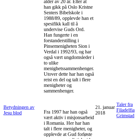
alder av 20 år. Etter at
han gikk på Oslo Kristne
Senters Bibelskole i
1988/89, opplevde han et
spesifikk kall til å
undervise Guds Ord.
Han fungerte i en
forstanderstilling i
Pinsemenigheten Sion i
Verdal i 1992/93, og har
også vært ungdomsleder i
to ulike
menighetssammenhenger.
Utover dette har han også
reist en del og talt i flere
menigheter og
sammenhenger.
Taler fra
Betydningen av
21. januar
Filadelfia
Fra 1997 har han også
Jesu blod
2018
Grimstad
vært aktiv i misjonsarbeid
i Romania. Her har han
talt i flere menigheter, og
opplevde at Gud forløste