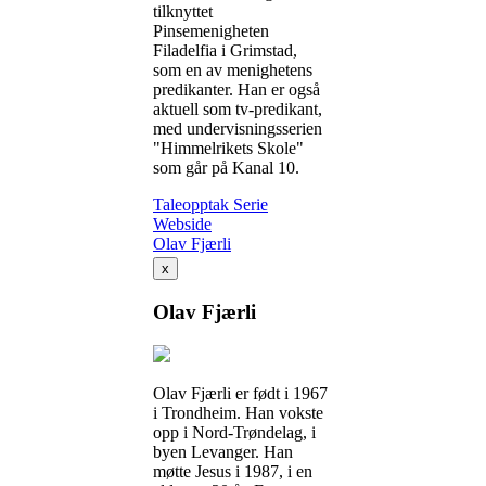
tilknyttet
Pinsemenigheten
Filadelfia i Grimstad,
som en av menighetens
predikanter. Han er også
aktuell som tv-predikant,
med undervisningsserien
"Himmelrikets Skole"
som går på Kanal 10.
Taleopptak
Serie
Webside
Olav Fjærli
x
Olav Fjærli
Olav Fjærli er født i 1967
i Trondheim. Han vokste
opp i Nord-Trøndelag, i
byen Levanger. Han
møtte Jesus i 1987, i en