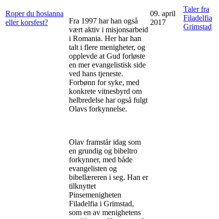
Taler fra
Roper du hosianna
09. april
Filadelfia
Fra 1997 har han også
eller korsfest?
2017
Grimstad
vært aktiv i misjonsarbeid
i Romania. Her har han
talt i flere menigheter, og
opplevde at Gud forløste
en mer evangelistisk side
ved hans tjeneste.
Forbønn for syke, med
konkrete vitnesbyrd om
helbredelse har også fulgt
Olavs forkynnelse.
Olav framstår idag som
en grundig og bibeltro
forkynner, med både
evangelisten og
bibellæreren i seg. Han er
tilknyttet
Pinsemenigheten
Filadelfia i Grimstad,
som en av menighetens