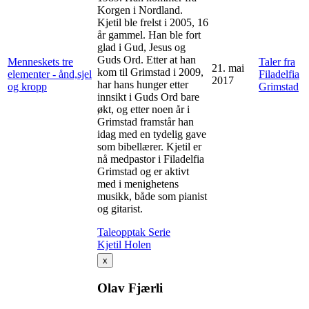
Korgen i Nordland.
Kjetil ble frelst i 2005, 16
år gammel. Han ble fort
glad i Gud, Jesus og
Guds Ord. Etter at han
Menneskets tre
Taler fra
21. mai
kom til Grimstad i 2009,
elementer - ånd,sjel
Filadelfia
2017
har hans hunger etter
og kropp
Grimstad
innsikt i Guds Ord bare
økt, og etter noen år i
Grimstad framstår han
idag med en tydelig gave
som bibellærer. Kjetil er
nå medpastor i Filadelfia
Grimstad og er aktivt
med i menighetens
musikk, både som pianist
og gitarist.
Taleopptak
Serie
Kjetil Holen
x
Olav Fjærli