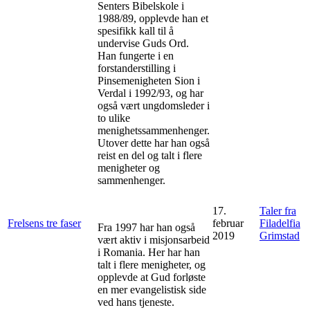
Senters Bibelskole i
1988/89, opplevde han et
spesifikk kall til å
undervise Guds Ord.
Han fungerte i en
forstanderstilling i
Pinsemenigheten Sion i
Verdal i 1992/93, og har
også vært ungdomsleder i
to ulike
menighetssammenhenger.
Utover dette har han også
reist en del og talt i flere
menigheter og
sammenhenger.
17.
Taler fra
Frelsens tre faser
februar
Filadelfia
Fra 1997 har han også
2019
Grimstad
vært aktiv i misjonsarbeid
i Romania. Her har han
talt i flere menigheter, og
opplevde at Gud forløste
en mer evangelistisk side
ved hans tjeneste.