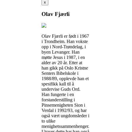
x
Olav Fjærli
Olav Fjærli er født i 1967
i Trondheim. Han vokste
opp i Nord-Trøndelag, i
byen Levanger. Han
møtte Jesus i 1987, i en
alder av 20 år. Etter at
han gikk på Oslo Kristne
Senters Bibelskole i
1988/89, opplevde han et
spesifikk kall til å
undervise Guds Ord.
Han fungerte i en
forstanderstilling i
Pinsemenigheten Sion i
Verdal i 1992/93, og har
også vært ungdomsleder i
to ulike
menighetssammenhenger.
Utover dette har han også