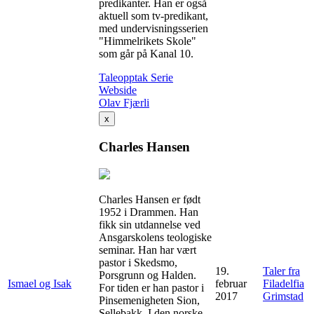
predikanter. Han er også
aktuell som tv-predikant,
med undervisningsserien
"Himmelrikets Skole"
som går på Kanal 10.
Taleopptak
Serie
Webside
Olav Fjærli
x
Charles Hansen
Charles Hansen er født
1952 i Drammen. Han
fikk sin utdannelse ved
Ansgarskolens teologiske
seminar. Han har vært
pastor i Skedsmo,
19.
Taler fra
Porsgrunn og Halden.
Ismael og Isak
februar
Filadelfia
For tiden er han pastor i
2017
Grimstad
Pinsemenigheten Sion,
Sellebakk. I den norske