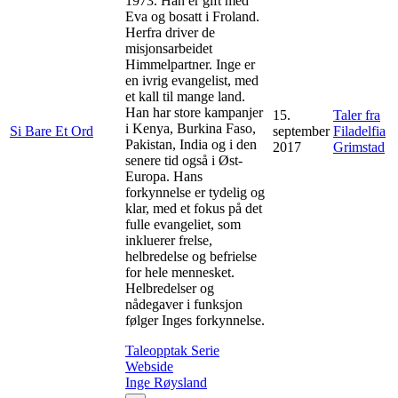
1973. Han er gift med
Eva og bosatt i Froland.
Herfra driver de
misjonsarbeidet
Himmelpartner. Inge er
en ivrig evangelist, med
et kall til mange land.
Han har store kampanjer
15.
Taler fra
i Kenya, Burkina Faso,
Si Bare Et Ord
september
Filadelfia
Pakistan, India og i den
2017
Grimstad
senere tid også i Øst-
Europa. Hans
forkynnelse er tydelig og
klar, med et fokus på det
fulle evangeliet, som
inkluerer frelse,
helbredelse og befrielse
for hele mennesket.
Helbredelser og
nådegaver i funksjon
følger Inges forkynnelse.
Taleopptak
Serie
Webside
Inge Røysland