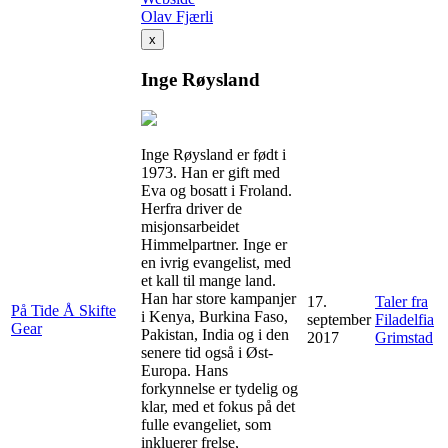
Olav Fjærli
x
Inge Røysland
Inge Røysland er født i
1973. Han er gift med
Eva og bosatt i Froland.
Herfra driver de
misjonsarbeidet
Himmelpartner. Inge er
en ivrig evangelist, med
et kall til mange land.
Han har store kampanjer
17.
Taler fra
På Tide Å Skifte
i Kenya, Burkina Faso,
september
Filadelfia
Gear
Pakistan, India og i den
2017
Grimstad
senere tid også i Øst-
Europa. Hans
forkynnelse er tydelig og
klar, med et fokus på det
fulle evangeliet, som
inkluerer frelse,