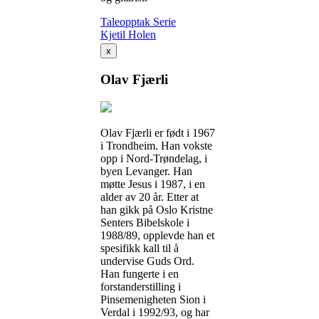
Taleopptak
Serie
Kjetil Holen
x
Olav Fjærli
Olav Fjærli er født i 1967
i Trondheim. Han vokste
opp i Nord-Trøndelag, i
byen Levanger. Han
møtte Jesus i 1987, i en
alder av 20 år. Etter at
han gikk på Oslo Kristne
Senters Bibelskole i
1988/89, opplevde han et
spesifikk kall til å
undervise Guds Ord.
Han fungerte i en
forstanderstilling i
Pinsemenigheten Sion i
Verdal i 1992/93, og har