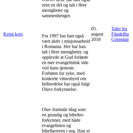
reist en del og talt i flere
menigheter og
sammenhenger.
05.
Taler fra
Kristi kors
august
Filadelfia
Fra 1997 har han også
2018
Grimstad
vært aktiv i misjonsarbeid
i Romania. Her har han
talt i flere menigheter, og
opplevde at Gud forløste
en mer evangelistisk side
ved hans tjeneste.
Forbønn for syke, med
konkrete vitnesbyrd om
helbredelse har også fulgt
Olavs forkynnelse.
Olav framstår idag som
en grundig og bibeltro
forkynner, med både
evangelisten og
bibellæreren i seg. Han er