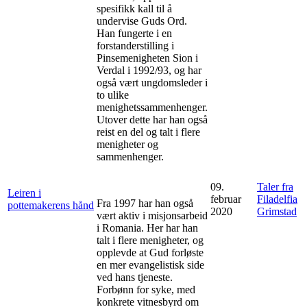
spesifikk kall til å
undervise Guds Ord.
Han fungerte i en
forstanderstilling i
Pinsemenigheten Sion i
Verdal i 1992/93, og har
også vært ungdomsleder i
to ulike
menighetssammenhenger.
Utover dette har han også
reist en del og talt i flere
menigheter og
sammenhenger.
09.
Taler fra
Leiren i
februar
Filadelfia
Fra 1997 har han også
pottemakerens hånd
2020
Grimstad
vært aktiv i misjonsarbeid
i Romania. Her har han
talt i flere menigheter, og
opplevde at Gud forløste
en mer evangelistisk side
ved hans tjeneste.
Forbønn for syke, med
konkrete vitnesbyrd om