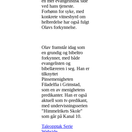
en mer evangelistisk side
ved hans tjeneste.
Forbønn for syke, med
konkrete vitnesbyrd om
helbredelse har også fulgt
Olavs forkynnelse.
Olav framstår idag som
en grundig og bibeltro
forkynner, med både
evangelisten og
bibellæreren i seg. Han er
tilknyttet
Pinsemenigheten
Filadelfia i Grimstad,
som en av menighetens
predikanter. Han er også
aktuell som tv-predikant,
med undervisningsserien
"Himmelrikets Skole"
som går på Kanal 10.
Taleopptak
Serie
Webside