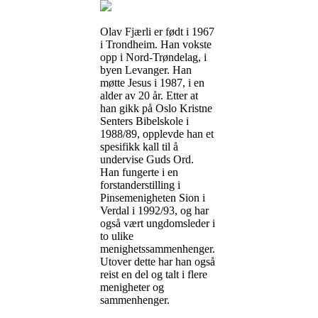
Olav Fjærli er født i 1967
i Trondheim. Han vokste
opp i Nord-Trøndelag, i
byen Levanger. Han
møtte Jesus i 1987, i en
alder av 20 år. Etter at
han gikk på Oslo Kristne
Senters Bibelskole i
1988/89, opplevde han et
spesifikk kall til å
undervise Guds Ord.
Han fungerte i en
forstanderstilling i
Pinsemenigheten Sion i
Verdal i 1992/93, og har
også vært ungdomsleder i
to ulike
menighetssammenhenger.
Utover dette har han også
reist en del og talt i flere
menigheter og
sammenhenger.