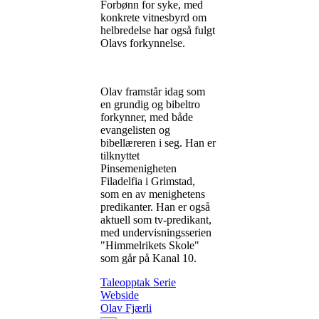
Forbønn for syke, med
konkrete vitnesbyrd om
helbredelse har også fulgt
Olavs forkynnelse.
Olav framstår idag som
en grundig og bibeltro
forkynner, med både
evangelisten og
bibellæreren i seg. Han er
tilknyttet
Pinsemenigheten
Filadelfia i Grimstad,
som en av menighetens
predikanter. Han er også
aktuell som tv-predikant,
med undervisningsserien
"Himmelrikets Skole"
som går på Kanal 10.
Taleopptak
Serie
Webside
Olav Fjærli