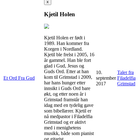
x
Kjetil Holen
Kjetil Holen er født i
1989. Han kommer fra
Korgen i Nordland.
Kjetil ble frelst i 2005, 16
år gammel. Han ble fort
glad i Gud, Jesus og
Guds Ord. Etter at han
10.
Taler fra
kom til Grimstad i 2009,
Et Ord Fra Gud
september
Filadelfia
har hans hunger etter
2017
Grimstad
innsikt i Guds Ord bare
økt, og etter noen år i
Grimstad framstår han
idag med en tydelig gave
som bibellærer. Kjetil er
nå medpastor i Filadelfia
Grimstad og er aktivt
med i menighetens
musikk, både som pianist
og gitarist.