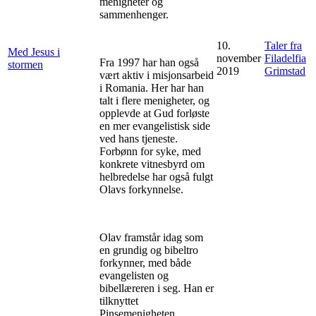
menigheter og
sammenhenger.
10.
Taler fra
Med Jesus i
november
Filadelfia
Fra 1997 har han også
stormen
2019
Grimstad
vært aktiv i misjonsarbeid
i Romania. Her har han
talt i flere menigheter, og
opplevde at Gud forløste
en mer evangelistisk side
ved hans tjeneste.
Forbønn for syke, med
konkrete vitnesbyrd om
helbredelse har også fulgt
Olavs forkynnelse.
Olav framstår idag som
en grundig og bibeltro
forkynner, med både
evangelisten og
bibellæreren i seg. Han er
tilknyttet
Pinsemenigheten