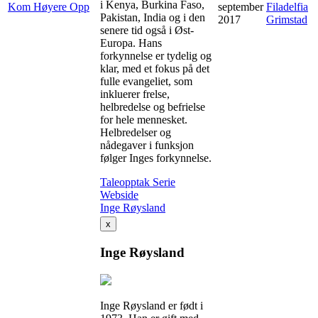
i Kenya, Burkina Faso,
Kom Høyere Opp
september
Filadelfia
Pakistan, India og i den
2017
Grimstad
senere tid også i Øst-
Europa. Hans
forkynnelse er tydelig og
klar, med et fokus på det
fulle evangeliet, som
inkluerer frelse,
helbredelse og befrielse
for hele mennesket.
Helbredelser og
nådegaver i funksjon
følger Inges forkynnelse.
Taleopptak
Serie
Webside
Inge Røysland
x
Inge Røysland
Inge Røysland er født i