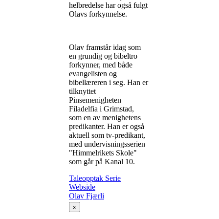
helbredelse har også fulgt
Olavs forkynnelse.
Olav framstår idag som
en grundig og bibeltro
forkynner, med både
evangelisten og
bibellæreren i seg. Han er
tilknyttet
Pinsemenigheten
Filadelfia i Grimstad,
som en av menighetens
predikanter. Han er også
aktuell som tv-predikant,
med undervisningsserien
"Himmelrikets Skole"
som går på Kanal 10.
Taleopptak
Serie
Webside
Olav Fjærli
x