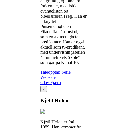
en grundig og bibeltro
forkynner, med både
evangelisten og
bibellæreren i seg. Han er
tilknyttet
Pinsemenigheten
Filadelfia i Grimstad,
som en av menighetens
predikanter. Han er også
aktuell som tv-predikant,
med undervisningsserien
"Himmelrikets Skole"
som går på Kanal 10.
Taleopptak
Serie
Webside
Olav Fjærli
x
Kjetil Holen
Kjetil Holen er født i
1989. Han kommer fra