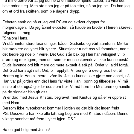
fra mine døtre var at jeg kunne ta en feberdempene tablett, så ville det
hele ordne seg. Men sta som jeg er på tabletter, så sa jeg nei. Da bad jeg
om et ord fra skriften, som ble dagens drypp.
Feberen sank og nå er jeg ved PC-en og skriver dryppet for
morgendagen. Da jeg åpnet e-posten, så hadde en broder i Herren skrevet
følgende til meg:
"
Shalom Hans.
Vi står innfor store forandringer, både i Gudsrike og vårt samfunn. Mørke
blir mørkere og lyset blir lysere. Situasjoner rundt oss vil forandres, noe til
det bedre og noe blir verre. Det Gud står bak og Han har velsignet vil bli
større og mektigere, men det som er menneskeverk vil ikke kunne bestå.
Guds levende ord blir mere og mere aktuelt å stå på. Ordet vil aldri forgå.
Det Gud har sagt i sitt Ord, blir oppfylt. Vi trenger å overgi oss helt til
Herren og la Han bli herre i våre liv. Jesus kunne ikke gjøre noe annet, nå
Han var på jorden enn det Hans far viste Han i bønn og tilbedelse. Vi må
innse at det også gjelder oss som tror. Vi må høre fra Mesteren og handle
på de signaler Han gir oss.
Vi er død med Jesus Kristus, begravet med Kristus og så er vi oppreist
med Ham.
Dersom ikke hvetekornet kommer i jorden og dør blir det ingen frukt.
PS. Dessverre har ikke alle latt seg begrave med Kristus i dåpen. Denne
viktige
sannhet må frem i lyset igjen.
DS."
Ha en god helg med Jesus!