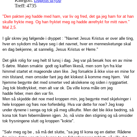
Kategori:
Dagens drypp
Treff: 4735
"
Den pakten jeg hadde med ham, var liv og fred, det ga jeg ham for at han
skulle frykte meg. Og han fryktet meg og hadde ærefrykt for mitt navn
."
Mal 2,5.
I går skrev jeg følgende i dryppet : "
Navnet Jesus Kristus er over alle ting,
hver en sykdom må bøye seg i det navnet, hver en mennesketunge skal
en dag bekjenne, at sannelig, Jesus Kristus er Herre.
"
Det gikk rolig for seg helt til lunsj i dag. Jeg var på besøk hos en av mine
5 døtre. Maten smakte godt og kaffien likeså, men som lyn fra klar
himmel startet et mageonde uten like. Jeg forsøkte å ikke vise en mine for
min
tilstand, men omsider fant jeg det klokest å komme meg hjem. Vel
hjemme begynte det med smerter ved akslekene og siden i ryggpartiet.
Jeg tok blodtrykket, men alt var ok. Da ville kona måle om jeg
hadde feber, men den var fin.
Men så skjedde det noe med kroppen min, jeg begynte med skjelvinger i
hele kroppen og frøs noe forferdelig. Hva var dette for noe? Jeg krøp
under dynene i senga og tok på meg ullkufte. Men det ble ikke bedring, så
kona tok fram febermåleren igjen. Jo, nå viste den stigning og så omsider
tok frysningene slutt og kroppen "kokte".
"Salv meg og be , så må det slutte, "sa jeg til kona og en datter. Rådene