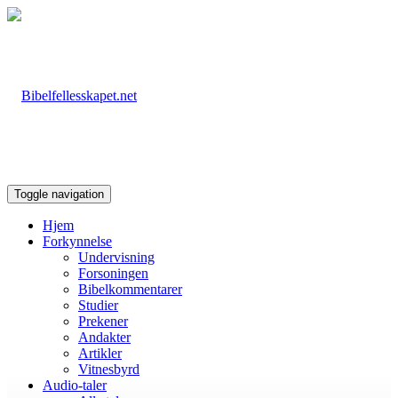
Toggle navigation
Hjem
Forkynnelse
Undervisning
Forsoningen
Bibelkommentarer
Studier
Prekener
Andakter
Artikler
Vitnesbyrd
Audio-taler