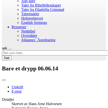
Alle taler
Taler fra Bibelfellesskapet
Taler fra Filadelfia Grimstad
Tabernaklet
Hebreerbrevet
English Sermons
Ressurser
Nettbibel
Oversikter
Johannes´ Åpenbaring
søk …
Søk
Bare et drypp 06.06.14
Utskrift
E-post
Detaljer
Skrevet av
Hans Arne Halvorsen