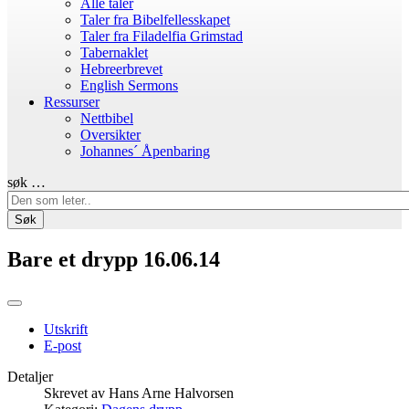
Alle taler
Taler fra Bibelfellesskapet
Taler fra Filadelfia Grimstad
Tabernaklet
Hebreerbrevet
English Sermons
Ressurser
Nettbibel
Oversikter
Johannes´ Åpenbaring
søk …
Søk
Bare et drypp 16.06.14
Utskrift
E-post
Detaljer
Skrevet av
Hans Arne Halvorsen