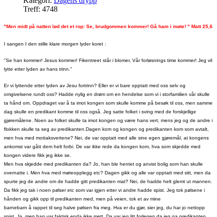
Kategori:
Dagens drypp
Treff: 4748
"Men midt på natten lød det et rop: Se, brudgommen kommer! Gå ham i møte! " Matt 25,6
I sangen I den stille klare morgen lyder koret :
"Se han kommer! Jesus kommer! Fikentreet står i blomer, Vår forløsnings time kommer! Jeg vil
lytte etter lyden av hans trinn."
Er vi lyttende etter lyden av Jesu fortrinn? Eller er vi bare opptatt med oss selv og
omgivelsene rundt oss?
Hadde nylig en drøm om en hendelse som vi i storfamilien vår skulle
ta hånd om. Oppdraget var å ta imot kongen som skulle komme på besøk til oss, men samme
dag skulle en predikant komme til oss også. Jeg satte folket i sving med de forskjellige
gjøremålene. Noen av folket skulle ta imot kongen og være hans vert, mens jeg og de andre i
flokken skulle ta seg av predikanten.
Dagen kom og kongen og predikanten kom som avtalt,
men hva med mottaksvertene? Nei, de var opptatt med alle sine egen gjøremål, at kongens
ankomst var gått dem helt forbi. De var ikke rede da kongen kom, hva som skjedde med
kongen videre fikk jeg ikke se.
Men hva skjedde med predikanten da? Jo, han ble hentet og anvist bolig som han skulle
overnatte i. Men hva med møteopplegg etc? Dagen gikk og alle var opptatt med sitt, men da
spurte jeg de andre om de hadde gitt predikanten mat? Nei, de hadde helt glemt ut mannen.
Da fikk jeg tak i noen pølser etc som var igjen etter vi andre hadde spist. Jeg tok pølsene i
hånden og gikk opp til predikanten med, men på veien, tok et av mine
barnebarn å rappet til seg halve pølsen fra meg. Hva er du gjør, sier jeg, du har jo nettopp
spist. Ja, men han var faktisk enda ikke mett. Da var jeg litt forlegen da jeg ga predikanten