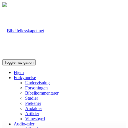
Toggle navigation
Hjem
Forkynnelse
Undervisning
Forsoningen
Bibelkommentarer
Studier
Prekener
Andakter
Artikler
Vitnesbyrd
Audio-taler