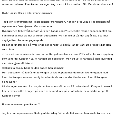
resten av pølsene. Predikanten sa ingen ting, men tok imot det han fikk. Der sluttet drømmen!
Hvilke tanker fikk jeg etter denne drømmen?
- Jeg tror "storfamilien min" representerer menigheten. Kongen er jo Jesus. Predikanten må
representere Jesu tjenere, Guds sendebud.
Hva hører en folket vårt sier om vår egen konge i dag? Det er ikke mange som er opptatt om
han reiser dit eller dit, det er liksom det samme hva han finner på, det angår ikke oss i det
daglige livet. Andre av yngre garde
sukker og undrer seg på hvor lenge kongehuset vil bestå i landet vårt. De er likegyldigheten
som råder.
- Hva med oss som troende, som vet at Kong Jesus kommer snart? Er vi klar for våre oppdrag
som verter for Kongen? Ja, vi har hørt om beskjeden, men du vet vi har nok å gjøre hver dag
med våre gjøremål. Men vi
skal nok ta oss av Kongen den dagen han kommer!
Men det som vi må forstå, er at Kongen er ikke opptatt med dem som ikke er opptatt med
ham, for Kongen kommer nemlig for å hente de som er klar til å dra med ham til Kongens
hjem. Derfor
blir det ingen vertskap for oss, det er kun spørsmål om du
ER
reiseklar når Kongen kommer?
For her venter ikke Kongen på noen et sekund, nei, på et atomtedel sekund dra vi opp til
Kongen i skyen.
Hva representerer predikanten?
Jeg tror han representerer Guds profeter i dag. Vi hadde fått vite når han skulle komme, men