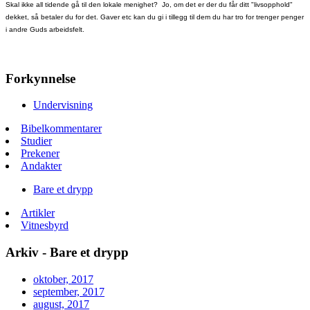
Skal ikke all tidende gå til den lokale menighet? Jo, om det er der du får ditt "livsopphold"
dekket, så betaler du
for det.
Gaver etc kan du gi i tillegg til dem du har tro for trenger penger
i
andre
Guds arbeidsfelt.
Forkynnelse
Undervisning
Bibelkommentarer
Studier
Prekener
Andakter
Bare et drypp
Artikler
Vitnesbyrd
Arkiv - Bare et drypp
oktober, 2017
september, 2017
august, 2017