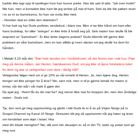
hadde ikke lagt opp til samlinger hvor han kunne preke. Han ble satt til side, "tak over hodet"
fikk han, men vi kontaktet ikke ham før jeg tenkte på mat til ham. Selv da ble ble pølsen revet
i to av et av barnebarna, for han var enda ikke mett.
- Hvordan skal en tolke den drømmen?
Vi har hatt og har Guds profeter, sendebud, i blant oss. Men vi tar ikke hånd om ham eller
hans budskap, for slike "raringer" er ikke lette å forstå seg på. Selv maten han skulle få ble
amputert av "barnebarn". Er ikke dette dagens praksis? Guds tidende blir gjerne ikke
praktisert av våre barnebarn, men en kan alltids gi noen slanter om jeg skulle ha dem for
hånden.
I Malaki 3,10 står det:
"Bær hele tienden inn i forrådshuset, så det finnes mat i mitt hus. Prøv
meg på denne måten, sier Herren, hærskarenes Gud, om jeg ikke vil åpne himmelens luker
for dere og øse ut velsignelser over dere i rikelig mål!"
Velsignelse følger med om vi gir 10% av vår inntekt til Herren. Ja, men kjære deg, Herren
trenger vel ikke penger for å leve? Nei, sant nok, men vi vil jo gjerne betale for maten vi
inntar, når det står i vår makt å gjøre det.
Da spør jeg : Hvem får du din mat fra? Jeg mener ikke mat for kroppen din, men den åndelige
maten - Guds ord.
Tja, den som gir meg oppmuntring og glede i mitt Guds liv er å se på Visjon Norge på tv,
Gospel Channel og Kanal 10 Norge. Dessuten blir jeg så oppmuntret når jeg hører og leser
om hendelser som skjer i Israel.
Hva
med din lokale menighet? Nei, slik som min situasjon er, så er det TV, radio og aviser som gir
meg noe.