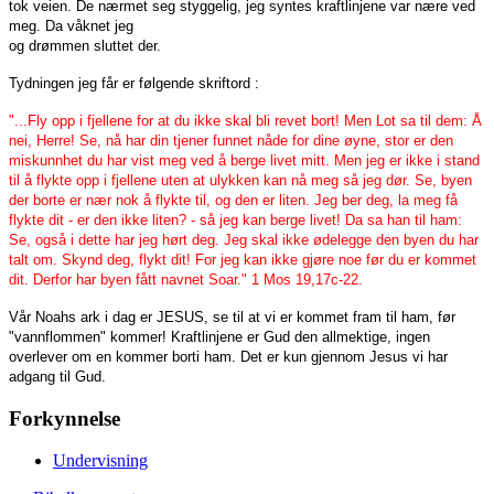
tok veien. De nærmet seg styggelig, jeg syntes kraftlinjene var nære ved
meg. Da våknet jeg
og drømmen sluttet der.
Tydningen jeg får er følgende skriftord :
"...Fly opp i fjellene for at du ikke skal bli revet bort! Men Lot sa til dem: Å
nei, Herre! Se, nå har din tjener funnet nåde for dine øyne, stor er den
miskunnhet du har vist meg ved å berge livet mitt. Men jeg er ikke i stand
til å flykte opp i fjellene uten at ulykken kan nå meg så jeg dør. Se, byen
der borte er nær nok å flykte til, og den er liten. Jeg ber deg, la meg få
flykte dit - er den ikke liten? - så jeg kan berge livet! Da sa han til ham:
Se, også i dette har jeg hørt deg. Jeg skal ikke ødelegge den byen du har
talt om. Skynd deg, flykt dit! For jeg kan ikke gjøre noe før du er kommet
dit. Derfor har byen fått navnet Soar." 1 Mos 19,17c-22.
Vår Noahs ark i dag er JESUS, se til at vi
er kommet fram til ham, før
"vannflommen" kommer!
Kraftlinjene er Gud den allmektige, ingen
overlever om en kommer borti ham. Det er kun gjennom Jesus vi har
adgang til Gud.
Forkynnelse
Undervisning