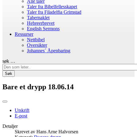
Alle taler
Taler fra Bibelfellesskapet
Taler fra Filadelfia Grimstad
Tabernaklet
Hebreerbrevet
English Sermons
Ressurser
Nettbibel
Oversikter
Johannes´ Åpenbaring
søk …
Søk
Bare et drypp 18.06.14
Utskrift
E-post
Detaljer
Skrevet av
Hans Arne Halvorsen