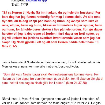
Kategori:
Dagens drypp
Treff: 4779
"Så sa Herren til Noah: Gå inn i arken, du og hele din husstand! For
bare deg har jeg funnet rettferdig for meg i denne slekt. Av alle rene
dyr skal du ta deg ut sju par, hann og hunn, og av dyr som ikke er
rene, ett par, hann og hunn, likeså av himmelens fugler sju par, hann
og hunn, for å holde deres slekter i live på hele jorden. For sju dager
heretter vil jeg la det regne på jorden i førti dager og førti netter, og
jeg vil utslette fra jordens overflate hvert levende vesen som jeg har
skapt. Og Noah gjorde i ett og alt som Herren hadde befalt ham." 1
Mos 7, 1-5.
Jesus henviste til Noahs dager hvordan de var , for slik skulle det bli når
Menneskesønnens komme ville inntreffe. Jesu ord lyder:
”Som det var i Noahs dager skal Menneskesønnens komme være. For
liksom de i de dager før vannflommen åt og drakk, tok til ekte og ble gitt til
ekte, helt til den dag da Noah gikk inn i arken.” (Matt.24,37-38)
Når vi leser 1. Mos. 6,4 om kjempene som var på jorden i den tiden, så
var de Guds sønner, som her var "de falne engler" jfr 2 Peter 2,4. De gikk