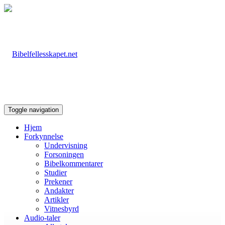
Toggle navigation
Hjem
Forkynnelse
Undervisning
Forsoningen
Bibelkommentarer
Studier
Prekener
Andakter
Artikler
Vitnesbyrd
Audio-taler