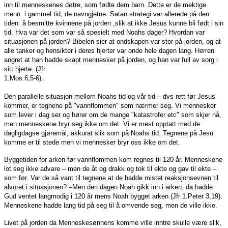
inn til menneskenes døtre, som fødte dem barn. Dette er de mektige
menn i gammel tid, de navngjetne. Satan strategi var allerede på den
tiden å besmitte kvinnene på jorden ,slik at ikke Jesus kunne bli født i sin
tid. Hva var det som var så spesielt med Noahs dager? Hvordan var
situasjonen på jorden? Bibelen sier at ondskapen var stor på jorden, og at
alle tanker og hensikter i deres hjerter var onde hele dagen lang. Herren
angret at han hadde skapt mennesker på jorden, og han var full av sorg i
sitt hjerte. (Jfr
1.Mos.6,5-6).
Den parallelle situasjon mellom Noahs tid og vår tid – dvs rett før Jesus
kommer, er tegnene på "vannflommen" som nærmer seg. Vi mennesker
som lever i dag ser og hører om de mange "katastrofer etc" som skjer nå,
men menneskene bryr seg ikke om det. Vi er mest opptatt med de
dagligdagse gjøremål, akkurat slik som på Noahs tid. Tegnene på Jesu
komme er til stede men vi mennesker bryr oss ikke om det.
Byggetiden for arken før vannflommen kom regnes til 120 år. Menneskene
lot seg ikke advare – men de åt og drakk og tok til ekte og gav til ekte –
som før. Var de så vant til tegnene at de hadde mistet reaksjonsevnen til
alvoret i situasjonen? –Men den dagen Noah gikk inn i arken, da hadde
Gud ventet langmodig i 120 år mens Noah bygget arken (Jfr 1.Peter 3,19).
Menneskene hadde lang tid på seg til å omvende seg, men de ville ikke.
Livet på jorden da Menneskesønnens komme ville inntre skulle være slik,