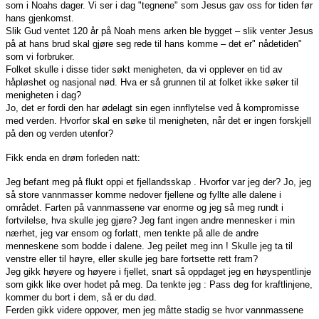
som i Noahs dager. Vi ser i dag "tegnene" som Jesus gav oss for tiden før
hans gjenkomst.
Slik Gud ventet 120 år på Noah mens arken ble bygget – slik venter Jesus
på at hans brud skal gjøre seg rede til hans komme – det er" nådetiden"
som vi forbruker.
Folket skulle i disse tider søkt menigheten, da vi opplever en tid av
håpløshet og nasjonal nød. Hva er så grunnen til at folket ikke søker til
menigheten i dag?
Jo, det er fordi den har ødelagt sin egen innflytelse ved å kompromisse
med verden. Hvorfor skal en søke til menigheten, når det er ingen forskjell
på den og verden utenfor?
Fikk enda en drøm forleden natt:
Jeg befant meg på flukt oppi et fjellandsskap . Hvorfor var jeg der? Jo, jeg
så store vannmasser komme nedover fjellene og fyllte alle dalene i
området. Farten på vannmassene var enorme og jeg så meg rundt i
fortvilelse, hva skulle jeg gjøre? Jeg fant ingen andre mennesker i min
nærhet, jeg var ensom og forlatt, men tenkte på alle de andre
menneskene som bodde i dalene. Jeg peilet meg inn ! Skulle jeg ta til
venstre eller til høyre, eller skulle jeg bare fortsette rett fram?
Jeg gikk høyere og høyere i fjellet, snart så oppdaget jeg en høyspentlinje
som gikk like over hodet på meg. Da tenkte jeg : Pass deg for kraftlinjene,
kommer du bort i dem, så er du død.
Ferden gikk videre oppover, men jeg måtte stadig se hvor vannmassene