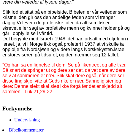
være din veileder til lysere dager."
Slik lød et sitat på en bibelside. Bibelen er vår veileder som
kristne, den gir oss den åndelige føden som vi trenger
daglig.Vi lever i de profetiske tider, da alt som før er
skrevet eller sagt av profetiske menn og kvinner holder på og
går i oppfyllelse i vår tid.
Det begynte med Israel i 1948, det har fortsatt med oljefunn i
Israel, ja, vi i Norge fikk også profetert i 1937 at vi skulle ta
opp olje fra Nordsjøen og videre langs Norskekysten.Israel
er storeviseren på tidsuret, og den nærmer seg 12 tallet.
"Og han sa en lignelse til dem: Se på fikentreet og alle trær.
Så snart de springer ut og dere ser det, da vet dere av dere
selv at sommeren er nær. Slik skal dere også, når dere ser
disse ting skje, vite at Guds rike er nær. Sannelig sier jeg
dere: Denne slekt skal slett ikke forgå før det er skjedd alt
sammen." Luk 21,29-32
Forkynnelse
Undervisning
Bibelkommentarer