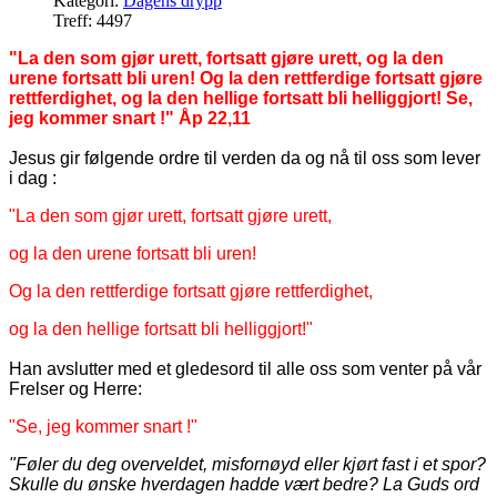
Kategori:
Dagens drypp
Treff: 4497
"La den som gjør urett, fortsatt gjøre urett, og la den
urene fortsatt bli uren! Og la den rettferdige fortsatt gjøre
rettferdighet, og la den hellige fortsatt bli helliggjort! Se,
jeg kommer snart !" Åp 22,11
Jesus gir følgende ordre til verden da og nå til oss som lever
i dag :
"La den som gjør urett, fortsatt gjøre urett,
og la den urene fortsatt bli uren!
Og la den rettferdige fortsatt gjøre rettferdighet,
og la den hellige fortsatt bli helliggjort!"
Han avslutter med et gledesord til alle oss som venter på vår
Frelser og Herre:
"Se, jeg kommer snart !"
"Føler du deg overveldet, misfornøyd eller kjørt fast i et spor?
Skulle du ønske hverdagen hadde vært bedre? La Guds ord