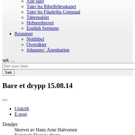
Alle taler
Taler fra Bibelfellesskapet
Taler fra Filadelfia Grimstad
Tabernaklet
Hebreerbrevet
English Sermons
Ressurser
Nettbibel
Oversikter
Johannes´ Åpenbaring
søk …
Søk
Bare et drypp 15.08.14
Utskrift
E-post
Detaljer
Skrevet av
Hans Arne Halvorsen