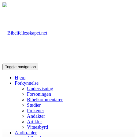
Toggle navigation
Hjem
Forkynnelse
Undervisning
Forsoningen
Bibelkommentarer
Studier
Prekener
Andakter
Artikler
Vitnesbyrd
Audio-taler