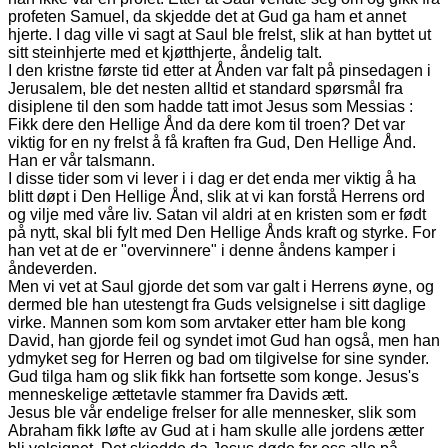
profeten Samuel, da skjedde det at Gud ga ham et annet
hjerte. I dag ville vi sagt at Saul ble frelst, slik at han byttet ut
sitt steinhjerte med et kjøtthjerte, åndelig talt.
I den kristne første tid etter at Ånden var falt på pinsedagen i
Jerusalem, ble det nesten alltid et standard spørsmål fra
disiplene til den som hadde tatt imot Jesus som Messias :
Fikk dere den Hellige Ånd da dere kom til troen? Det var
viktig for en ny frelst å få kraften fra Gud, Den Hellige Ånd.
Han er vår talsmann.
I disse tider som vi lever i i dag er det enda mer viktig å ha
blitt døpt i Den Hellige Ånd, slik at vi kan forstå Herrens ord
og vilje med våre liv. Satan vil aldri at en kristen som er født
på nytt, skal bli fylt med Den Hellige Ånds kraft og styrke. For
han vet at de er "overvinnere" i denne åndens kamper i
åndeverden.
Men vi vet at Saul gjorde det som var galt i Herrens øyne, og
dermed ble han utestengt fra Guds velsignelse i sitt daglige
virke. Mannen som kom som arvtaker etter ham ble kong
David, han gjorde feil og syndet imot Gud han også, men han
ydmyket seg for Herren og bad om tilgivelse for sine synder.
Gud tilga ham og slik fikk han fortsette som konge. Jesus's
menneskelige ættetavle stammer fra Davids ætt.
Jesus ble vår endelige frelser for alle mennesker, slik som
Abraham fikk løfte av Gud at i ham skulle alle jordens ætter