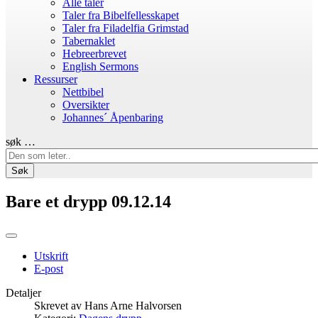
Alle taler
Taler fra Bibelfellesskapet
Taler fra Filadelfia Grimstad
Tabernaklet
Hebreerbrevet
English Sermons
Ressurser
Nettbibel
Oversikter
Johannes´ Åpenbaring
søk …
Søk
Bare et drypp 09.12.14
Utskrift
E-post
Detaljer
Skrevet av
Hans Arne Halvorsen