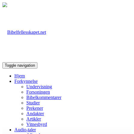
Toggle navigation
Hjem
Forkynnelse
Undervisning
Forsoningen
Bibelkommentarer
Studier
Prekener
Andakter
Artikler
Vitnesbyrd
Audio-taler