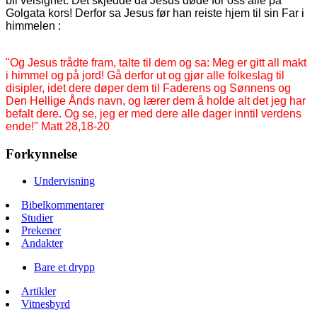
bli velsignet. Det skjedde da Jesus døde for oss alle på
Golgata kors! Derfor sa Jesus før han reiste hjem til sin Far i
himmelen :
"Og Jesus trådte fram, talte til dem og sa: Meg er gitt all makt
i himmel og på jord! Gå derfor ut og gjør alle folkeslag til
disipler, idet dere døper dem til Faderens og Sønnens og
Den Hellige Ånds navn, og lærer dem å holde alt det jeg har
befalt dere. Og se, jeg er med dere alle dager inntil verdens
ende!" Matt 28,18-20
Forkynnelse
Undervisning
Bibelkommentarer
Studier
Prekener
Andakter
Bare et drypp
Artikler
Vitnesbyrd