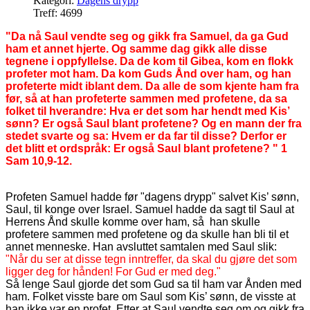
Kategori:
Dagens drypp
Treff: 4699
"Da nå Saul vendte seg og gikk fra Samuel, da ga Gud
ham et annet hjerte. Og samme dag gikk alle disse
tegnene i oppfyllelse. Da de kom til Gibea, kom en flokk
profeter mot ham. Da kom Guds Ånd over ham, og han
profeterte midt iblant dem. Da alle de som kjente ham fra
før, så at han profeterte sammen med profetene, da sa
folket til hverandre: Hva er det som har hendt med Kis’
sønn? Er også Saul blant profetene? Og en mann der fra
stedet svarte og sa: Hvem er da far til disse? Derfor er
det blitt et ordspråk: Er også Saul blant profetene? " 1
Sam 10,9-12.
Profeten Samuel hadde før "dagens drypp" salvet Kis’ sønn,
Saul, til konge over Israel. Samuel hadde da sagt til Saul at
Herrens Ånd skulle komme over ham, så han skulle
profetere sammen med profetene og da skulle han bli til et
annet menneske. Han avsluttet samtalen med Saul slik:
"Når du ser at disse tegn inntreffer, da skal du gjøre det som
ligger deg for hånden! For Gud er med deg."
Så lenge Saul gjorde det som Gud sa til ham var Ånden med
ham. Folket visste bare om Saul som Kis’ sønn, de visste at
han ikke var en profet. Etter at Saul vendte seg om og gikk fra