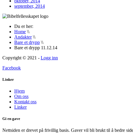
oktober, 2014
september, 2014
Du er her:
Home
\\
Andakter
\\
Bare et drypp
\\
Bare et drypp 11.12.14
Copyright © 2021 -
Logg inn
Facebook
Linker
Hjem
Om oss
Kontakt oss
Linker
Gi en gave
Nettsiden er drevet på frivillig basis. Gaver vil bli brukt til å bedre s