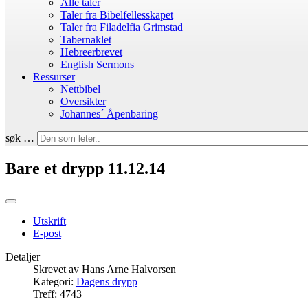
Alle taler
Taler fra Bibelfellesskapet
Taler fra Filadelfia Grimstad
Tabernaklet
Hebreerbrevet
English Sermons
Ressurser
Nettbibel
Oversikter
Johannes´ Åpenbaring
søk …
Bare et drypp 11.12.14
Utskrift
E-post
Detaljer
Skrevet av
Hans Arne Halvorsen
Kategori:
Dagens drypp
Treff: 4743