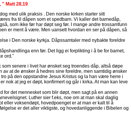
 " Matt 28,19
og med ulik praksis . Den norske kirken starter sitt
res fra til dåpen som et spedbarn. Vi kaller det barnedåp,
så, som ikke før har døpt seg før. I mange andre trossamfunn
dåpen er ment å være. Men uansett hvordan en ser på dåpen, så
nelse i Den norske kyrkja. Dåpssamtaler med nybakte foreldre
dåpshandlinga enn før. Det ligg ei forplikting i å be for barnet,
ke ord."
folk som senere i livet har ønsket seg troendes dåp, altså døpe
runn av at de ønsker å hedres sine foreldre, men samtidig ønsker
syn tro på den oppstandne Jesus Kristus og la han være herre i
er nok at jeg er døpt, konfirmert og går i kirka. At man kan leve
lltid for det mennesket som blir døpt, men sagt på en annen
nevelsignet. Luther sier f.eks, noe om at man skal daglig
t eller voksendøpt, hovedpoenget er at man er kalt til å
ølgelse er det aller viktigste, og hovedanliggende i Bibelen og