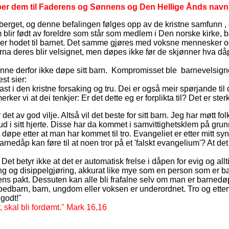
e døper dem til Faderens og Sønnens og Den Hellige Ånds navn,
eberget, og denne befalingen følges opp av de kristne samfunn , d
ir født av foreldre som står som medlem i Den norske kirke, bæ
er hodet til barnet. Det samme gjøres med voksne mennesker og
arna deres blir velsignet, men døpes ikke før de skjønner hva 
kunne derfor ikke døpe sitt barn. Kompromisset ble barnevelsig
st sier:
ast i den kristne forsaking og tru. Dei er også meir spørjande til 
rker vi at dei tenkjer: Er det dette eg er forplikta til? Det er ster
det av god vilje. Altså vil det beste for sitt barn. Jeg har møtt 
l Gud i sitt hjerte. Disse har da kommet i samvittighetsklem på g
g døpe etter at man har kommet til tro. Evangeliet er etter mitt 
nedåp kan føre til at noen tror på et 'falskt evangelium'? At det 
. Det betyr ikke at det er automatisk frelse i dåpen for evig og a
 og disippelgjøring, akkurat like mye som en person som er bar
ens pakt. Dessuten kan alle bli frafalne selv om man er barnedøp
spedbarn, barn, ungdom eller voksen er underordnet. Tro og etterf
 godt!"
r, skal bli fordømt." Mark 16,16