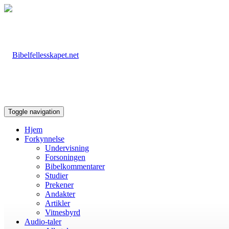
Toggle navigation
Hjem
Forkynnelse
Undervisning
Forsoningen
Bibelkommentarer
Studier
Prekener
Andakter
Artikler
Vitnesbyrd
Audio-taler