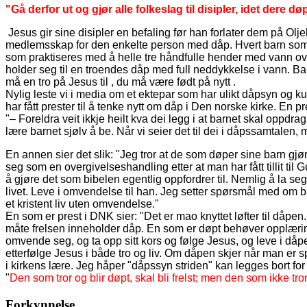
"Gå derfor ut og gjør alle folkeslag til disipler, idet der
Jesus gir sine disipler en befaling før han forlater dem på Olj
medlemsskap for den enkelte person med dåp. Hvert barn som bl
som praktiseres med å helle tre håndfulle hender med vann ov
holder seg til en troendes dåp med full neddykkelse i vann. B
må en tro på Jesus til , du må være født på nytt .
Nylig leste vi i media om et ektepar som har ulikt dåpsyn og 
har fått prester til å tenke nytt om dåp i Den norske kirke. En pre
"– Foreldra veit ikkje heilt kva dei legg i at barnet skal oppdrag
lære barnet sjølv å be. Når vi seier det til dei i dåpssamtalen, me
En annen sier det slik: "Jeg tror at de som døper sine barn gjør 
seg som en overgivelseshandling etter at man har fått tillit ti
å gjøre det som bibelen egentlig oppfordrer til. Nemlig å la se
livet. Leve i omvendelse til han. Jeg setter spørsmål med om bar
et kristent liv uten omvendelse."
En som er prest i DNK sier: "Det er mao knyttet løfter til dåpen
måte frelsen inneholder dåp. En som er døpt behøver opplæring
omvende seg, og ta opp sitt kors og følge Jesus, og leve i dåp
etterfølge Jesus i både tro og liv. Om dåpen skjer når man er 
i kirkens lære. Jeg håper "dåpssyn striden" kan legges bort for
"
Den som tror og blir døpt, skal bli frelst; men den som ikke tro
Forkynnelse