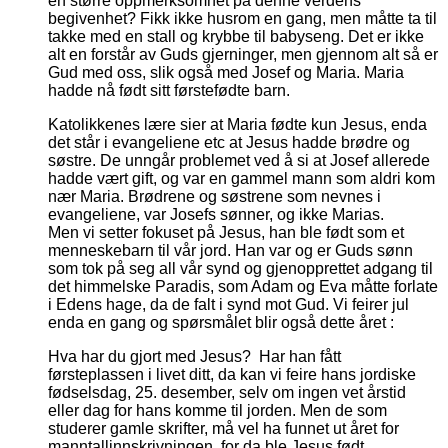
en større oppmerksomhet på denne verdens
begivenhet? Fikk ikke husrom en gang, men måtte ta til
takke med en stall og krybbe til babyseng. Det er ikke
alt en forstår av Guds gjerninger, men gjennom alt så er
Gud med oss, slik også med Josef og Maria. Maria
hadde nå født sitt førstefødte barn.
Katolikkenes lære sier at Maria fødte kun Jesus, enda
det står i evangeliene etc at Jesus hadde brødre og
søstre. De unngår problemet ved å si at Josef allerede
hadde vært gift, og var en gammel mann som aldri kom
nær Maria. Brødrene og søstrene som nevnes i
evangeliene, var Josefs sønner, og ikke Marias.
Men vi setter fokuset på Jesus, han ble født som et
menneskebarn til vår jord. Han var og er Guds sønn
som tok på seg all vår synd og gjenopprettet adgang til
det himmelske Paradis, som Adam og Eva måtte forlate
i Edens hage, da de falt i synd mot Gud. Vi feirer jul
enda en gang og spørsmålet blir også dette året :
Hva har du gjort med Jesus? Har han fått
førsteplassen i livet ditt, da kan vi feire hans jordiske
fødselsdag, 25. desember, selv om ingen vet årstid
eller dag for hans komme til jorden. Men de som
studerer gamle skrifter, må vel ha funnet ut året for
manntallinnskrivningen, for da ble Jesus født.