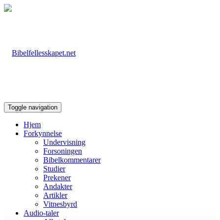
Toggle navigation
Hjem
Forkynnelse
Undervisning
Forsoningen
Bibelkommentarer
Studier
Prekener
Andakter
Artikler
Vitnesbyrd
Audio-taler