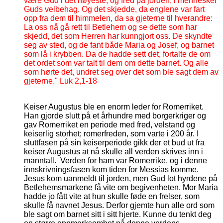
være Gud i det høyeste, og fred på jorden, i mennesker
Guds velbehag. Og det skjedde, da englene var fart
opp fra dem til himmelen, da sa gjeterne til hverandre:
La oss nå gå rett til Betlehem og se dette som har
skjedd, det som Herren har kunngjort oss. De skyndte
seg av sted, og de fant både Maria og Josef, og barnet
som lå i krybben. Da de hadde sett det, fortalte de om
det ordet som var talt til dem om dette barnet. Og alle
som hørte det, undret seg over det som ble sagt dem av
gjeterne." Luk 2,1-18
Keiser Augustus ble en enorm leder for Romerriket.
Han gjorde slutt på et århundre med borgerkriger og
gav Romerriket en periode med fred, velstand og
keiserlig storhet; romerfreden, som varte i 200 år. I
sluttfasen på sin keiserperiode gikk der et bud ut fra
keiser Augustus at nå skulle all verden skrives inn i
manntall. Verden for ham var Romerrike, og i denne
innskrivningsfasen kom tiden for Messias komme.
Jesus kom uanmeldt til jorden, men Gud lot hyrdene på
Betlehemsmarkene få vite om begivenheten. Mor Maria
hadde jo fått vite at hun skulle føde en frelser, som
skulle få navnet Jesus. Derfor gjemte hun alle ord som
ble sagt om barnet sitt i sitt hjerte. Kunne du tenkt deg