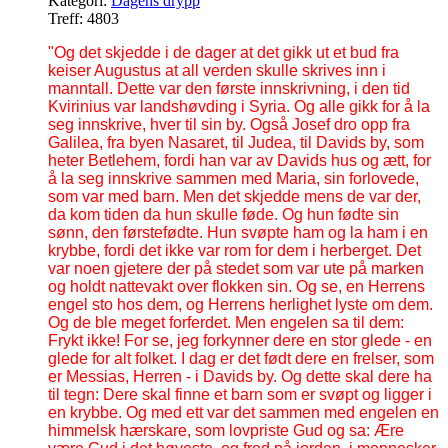
Kategori:
Dagens drypp
Treff: 4803
"Og det skjedde i de dager at det gikk ut et bud fra
keiser Augustus at all verden skulle skrives inn i
manntall. Dette var den første innskrivning, i den tid
Kvirinius var landshøvding i Syria. Og alle gikk for å la
seg innskrive, hver til sin by. Også Josef dro opp fra
Galilea, fra byen Nasaret, til Judea, til Davids by, som
heter Betlehem, fordi han var av Davids hus og ætt, for
å la seg innskrive sammen med Maria, sin forlovede,
som var med barn. Men det skjedde mens de var der,
da kom tiden da hun skulle føde. Og hun fødte sin
sønn, den førstefødte. Hun svøpte ham og la ham i en
krybbe, fordi det ikke var rom for dem i herberget. Det
var noen gjetere der på stedet som var ute på marken
og holdt nattevakt over flokken sin. Og se, en Herrens
engel sto hos dem, og Herrens herlighet lyste om dem.
Og de ble meget forferdet. Men engelen sa til dem:
Frykt ikke! For se, jeg forkynner dere en stor glede - en
glede for alt folket. I dag er det født dere en frelser, som
er Messias, Herren - i Davids by. Og dette skal dere ha
til tegn: Dere skal finne et barn som er svøpt og ligger i
en krybbe. Og med ett var det sammen med engelen en
himmelsk hærskare, som lovpriste Gud og sa: Ære