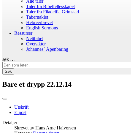
Alle taler
Taler fra Bibelfellesskapet
Taler fra Filadelfia Grimstad
Tabernaklet
Hebreerbrevet
English Sermons
Ressurser
Nettbibel
Oversikter
Johannes´ Åpenbaring
søk …
Søk
Bare et drypp 22.12.14
Utskrift
E-post
Detaljer
Skrevet av
Hans Arne Halvorsen