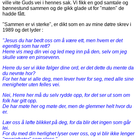
ville vite Guds vei i hennes sak. Vi fikk en god samtale og
bønnestund sammen og de gikk glade ut for "maten" de
hadde fått.
"Sammen er vi sterke", er dikt som en av mine døtre skrev i
1989 og det lyder :
"Jesus du har bedt oss om å være ett, men hvem er det
egentlig som har rett?
Herre vis meg din vei og led meg inn på den, selv om jeg
skulle være en pinsevenn.
Herre du ser vi ikke følger dine ord, er det dette du mente da
du nevnte hor?
For her har vi alle deg, men lever hver for seg, med alle sine
menigheter uten felles vei.
Nei, Herre her må du selv rydde opp, for det ser ut som om
folk har gitt opp.
De har møte her og møte der, men de glemmer helt hvor du
er.
Lær oss å løfte blikket på deg, for da blir det ingen som går
lei.
For du med din herlighet lyser over oss, og vi blir ikke lenger