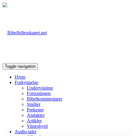
Toggle navigation
Hjem
Forkynnelse
Undervisning
Forsoningen
Bibelkommentarer
Studier
Prekener
Andakter
Artikler
Vitnesbyrd
Audio-taler