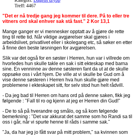
Kategori:
Dagens drypp
Treff: 4467
"Det er nå tredje gang jeg kommer til dere. På to eller tre
vitners ord skal enhver sak stå fast." 2 Kor 13,1
Mange ganger er vi mennesker opptatt av å gjøre de rette
ting til rette tid. Når viktige avgjørelser skal gjøres i
arbeidslivet, privatlivet eller i skolegang etc, så søker en etter
å finne den beste løsningen for avgjørelsen.
Slik var det også for en søster i Herren, hun var i villrede om
hvorledes hun skulle takle en sak i sitt ekteskap med barna
sine. En venninne av denne søsteren fant da ut at de skulle
oppsøke oss i vårt hjem. De ville at vi skulle be Gud om å
vise denne søsteren i Herren hva hun skulle gjøre med
problemene i ekteskapet sitt, for selv stod hun helt rådvill.
- Da jeg bad til Herren om hans ord på denne saken, fikk jeg
følgende : "Fall til ro og kjenn at jeg er Herren din Gud!"
- De to så på hverandre og smålo, og så kom følgende
bemerkning : "Det var akkurat det samme som ho Randi sa til
oss i går, når vi spurte henne til råds i samme sak."
"Ja, da har jeg jo fått svar på mitt problem," sa kvinnen som