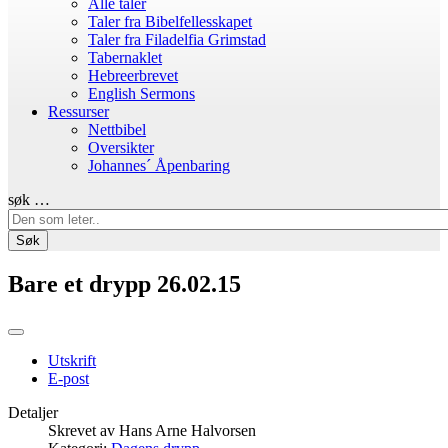
Alle taler
Taler fra Bibelfellesskapet
Taler fra Filadelfia Grimstad
Tabernaklet
Hebreerbrevet
English Sermons
Ressurser
Nettbibel
Oversikter
Johannes´ Åpenbaring
søk …
Søk
Bare et drypp 26.02.15
Utskrift
E-post
Detaljer
Skrevet av
Hans Arne Halvorsen