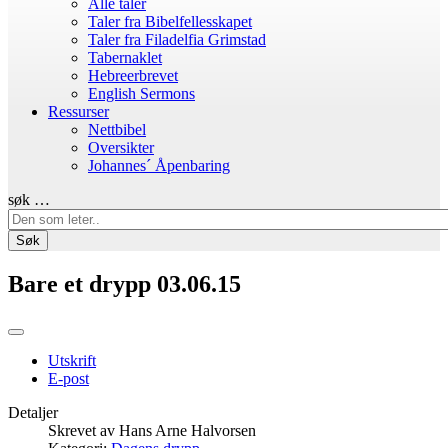
Alle taler
Taler fra Bibelfellesskapet
Taler fra Filadelfia Grimstad
Tabernaklet
Hebreerbrevet
English Sermons
Ressurser
Nettbibel
Oversikter
Johannes´ Åpenbaring
søk …
Søk
Bare et drypp 03.06.15
Utskrift
E-post
Detaljer
Skrevet av
Hans Arne Halvorsen