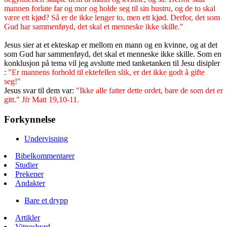
mannen forlate far og mor og holde seg til sin hustru, og de to skal
være ett kjød? Så er de ikke lenger to, men ett kjød. Derfor, det som
Gud har sammenføyd, det skal et menneske ikke skille."
Jesus sier at et ekteskap er mellom en mann og en kvinne, og at det
som Gud har sammenføyd, det skal et menneske ikke skille. Som en
konklusjon på tema vil jeg avslutte med tanketanken til Jesu disipler
:
"Er mannens forhold til ektefellen slik, er det ikke godt å gifte
seg!"
Jesus svar til dem var:
"Ikke alle fatter dette ordet, bare de som det er
gitt." Jfr Matt 19,10-11.
Forkynnelse
Undervisning
Bibelkommentarer
Studier
Prekener
Andakter
Bare et drypp
Artikler
Vitnesbyrd