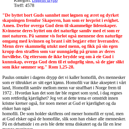
Kategori:
Dagens drypp
Treff: 4578
"De byttet bort Guds sannhet mot løgnen og æret og dyrket
skapningen fremfor Skaperen, han som er lovprist i evighet.
Amen. Derfor overga Gud dem til skammelige lidenskaper.
Kvinnene deres byttet om det naturlige samliv med et som er
mot naturen. På samme vis forlot også mennene den naturlige
omgang med kvinnen og brant i sitt begjær etter hverandre.
Menn drev skammelig utukt med menn, og fikk på sin egen
kropp den straffen som var uunngåelig på grunn av deres
forvillelse. Og ettersom de ikke brydde seg om å eie Gud i
kunnskap, overga Gud dem til et udugelig sinn, så de gjør slikt
som ikke sømmer seg." Rom 1,25-28.
Paulus omtaler i dagens drypp det vi kaller homofili, dvs mennesker
som er tiltrukket av sitt eget kjønn. Homofili var ikke akseptert i vårt
land, Homofilt samliv mellom menn var straffbart i Norge frem til
1972 . Hvordan kan det som før ble regnet som synd, i dag regnes
som rettferdig kjærlighet? Jeg vet at dette tema er omstridt innen
kristne kretser også, for noen mener at Gud er kjærlighet og da
elsker han også
homofili. De som holder skriftens ord mener homofili er synd, men
at Gud elsker også de homofilie, slik som han elsker alle mennesker.
På en debattside i en avis ble dette tema diskutert og da får en lese