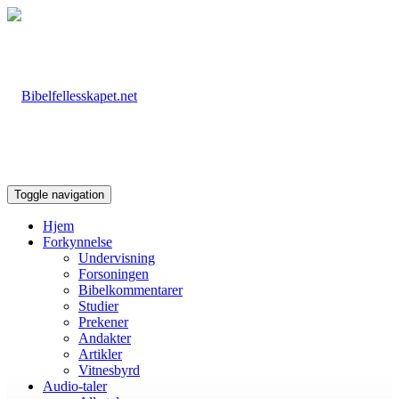
Toggle navigation
Hjem
Forkynnelse
Undervisning
Forsoningen
Bibelkommentarer
Studier
Prekener
Andakter
Artikler
Vitnesbyrd
Audio-taler