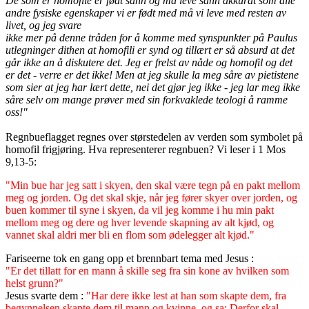
De som er homofile er født sånn og må leve sånn akkurat som alle
andre fysiske egenskaper vi er født med må vi leve med resten av
livet, og jeg svare
ikke mer på denne tråden for å komme med synspunkter på Paulus
utlegninger dithen at homofili er synd og tillært er så absurd at det
går ikke an å diskutere det. Jeg er frelst av nåde og homofil og det
er det - verre er det ikke! Men at jeg skulle la meg såre av pietistene
som sier at jeg har lært dette, nei det gjør jeg ikke - jeg lar meg ikke
såre selv om mange prøver med sin forkvaklede teologi å ramme
oss!"
Regnbueflagget regnes over størstedelen av verden som symbolet på
homofil frigjøring. Hva representerer regnbuen? Vi leser i 1 Mos
9,13-5:
"Min bue har jeg satt i skyen, den skal være tegn på en pakt mellom
meg og jorden. Og det skal skje, når jeg fører skyer over jorden, og
buen kommer til syne i skyen, da vil jeg komme i hu min pakt
mellom meg og dere og hver levende skapning av alt kjød, og
vannet skal aldri mer bli en flom som ødelegger alt kjød."
Fariseerne tok en gang opp et brennbart tema med Jesus :
"Er det tillatt for en mann å skille seg fra sin kone av hvilken som
helst grunn?"
Jesus svarte dem :
"Har dere ikke lest at han som skapte dem, fra
begynnelsen skapte dem til mann og kvinne, og sa: Derfor skal