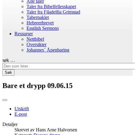
Alle taler
Taler fra Bibelfellesskapet
Taler fra Filadelfia Grimstad
Tabernaklet
Hebreerbrevet
English Sermons
Ressurser
Nettbibel
Oversikter
Johannes´ Åpenbaring
søk …
Søk
Bare et drypp 09.06.15
Utskrift
E-post
Detaljer
Skrevet av
Hans Arne Halvorsen