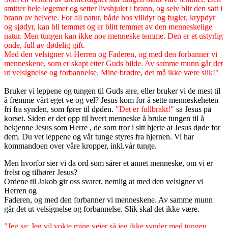
smitter hele legemet og setter livshjulet i brann, og selv blir den satt i
brann av helvete. For all natur, både hos villdyr og fugler, krypdyr
og sjødyr, kan bli temmet og er blitt temmet av den menneskelige
natur. Men tungen kan ikke noe menneske temme. Den er et ustyrlig
onde, full av dødelig gift.
Med den velsigner vi Herren og Faderen, og med den forbanner vi
menneskene, som er skapt etter Guds bilde. Av samme munn går det
ut velsignelse og forbannelse. Mine brødre, det må ikke være slik!"
Bruker vi leppene og tungen til Guds ære, eller bruker vi de mest til
å fremme vårt eget ve og vel? Jesus kom for å sette menneskeheten
fri fra synden, som fører til døden.
"Det er fullbrakt!"
sa Jesus på
korset. Siden er det opp til hvert menneske å bruke tungen til å
bekjenne Jesus som Herre , de som tror i sitt hjerte at Jesus døde for
dem. Du vet leppene og vår tunge styres fra hjernen. Vi har
kommandoen over våre kropper, inkl.vår tunge.
Men hvorfor sier vi da ord som sårer et annet menneske, om vi er
frelst og tilhører Jesus?
Ordene til Jakob gir oss svaret, nemlig at med den velsigner vi
Herren og
Faderen, og med den forbanner vi menneskene. Av samme munn
går det ut velsignelse og forbannelse. Slik skal det ikke være.
"Jeg sa: Jeg vil vokte mine veier så jeg ikke synder med tungen.