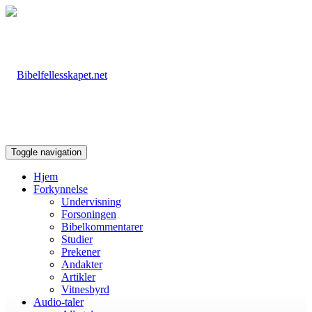
Toggle navigation
Hjem
Forkynnelse
Undervisning
Forsoningen
Bibelkommentarer
Studier
Prekener
Andakter
Artikler
Vitnesbyrd
Audio-taler