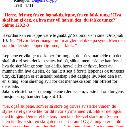
Kategori:
Dagens drypp
Treff: 4711
"Herre, fri meg fra en løgnaktig leppe, fra en falsk tunge! Hva
skal han gi deg, og hva mer vil han gi deg, du falske tunge?"
Salme 120,2-3
Hvordan kan en leppe være løgnaktig? Salomo sier i sine Ordspråk
10,19 :
"Hvor det er mange ord, mangler det ikke på synd. Men den
som holder sine lepper i tømme, er klok. "
Leppene er viktige redskaper for tungen, de må samarbeide om det
skal bli ord som det kan settes lyd på, slik at menneskene kan forstå
hva de sier.Mange som har dårlig hørsel eller er døve, leser av
munnen din hva du sier, de har lært seg å forstå leppenes og tungens
uttrykk.
Tungen er et ustabilt redskap i det daglige liv. Med den kan
en si ting, som sårer og svir for det menneske som blir offeret for
dens tale.
Jakob, eldstebroder i menighetene i Jerusalem, visste litt om tungens
funsjoner, og han sier kap 3,4-10:
"Se, også skipene, som er så store og drives av sterke vinder, de
styres av et ganske lite ror dit hvor styrmannen vil. Slik er det også
med tungen. Den er et lite lem, men taler likevel store ord. Se, en
liten ild, hvor stor en skog den setter i brann! Også tungen er en ild.
Som en verden av urettferdighet står tungen blant våre lemmer. Den