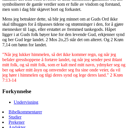
symboliserer de gamle verdier som er fulle av visdom og forstand,
men som i dag blir skjøvet bort og forkastet.
Mens jeg betrakter dette, så blir jeg minnet om at Guds Ord ikke
skal tilhugges for å tilpasses tidene og strømninger i den, for å gjøre
mennesker til 1ags, eller erstattet av fremmed tankegods. Håpet
ligger i at Guds folk bøyer kne for den levende Gud, erkjenner synd
og ber Gud lege landet. 2 Mos 2o,25 står det om alteret. Og 2 Krøn
7,14 om bønn for landet.
"Når jeg lukker himmelen, så det ikke kommer regn, og når jeg
befaler gresshoppene å fortære landet, og når jeg sender pest iblant
mitt folk, og så mitt folk, som er kalt med mitt navn, ydmyker seg og
ber og søker mitt åsyn og omvender seg fra sine onde veier, da vil
jeg høre i himmelen og tilgi deres synd og lege deres land." 2 Krøn
7:13-14
Forkynnelse
Undervisning
Bibelkommentarer
Studier
Prekener
Andakter