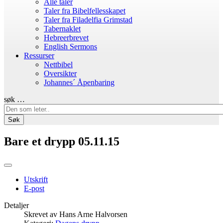
Alle taler
Taler fra Bibelfellesskapet
Taler fra Filadelfia Grimstad
Tabernaklet
Hebreerbrevet
English Sermons
Ressurser
Nettbibel
Oversikter
Johannes´ Åpenbaring
søk …
Søk
Bare et drypp 05.11.15
Utskrift
E-post
Detaljer
Skrevet av
Hans Arne Halvorsen