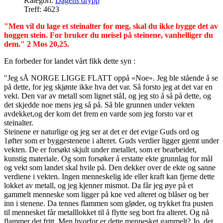
Kategori:
Dagens drypp
Treff: 4623
"Men vil du lage et steinalter for meg, skal du ikke bygge det av
hoggen stein. For bruker du meisel på steinene, vanhelliger du
dem." 2 Mos 20,25.
En forbeder for landet vårt fikk dette syn :
"Jeg sÅ NORGE LIGGE FLATT oppå «Noe». Jeg ble stående å se
på dette, for jeg skjønte ikke hva det var. Så forsto jeg at det var en
vekt. Den var av metall som lignet ståI, og jeg sto å så på dette, og
det skjedde noe mens jeg så på. Så ble grunnen under vekten
avdekket,og der kom det frem en varde som jeg forsto var et
steinalter.
Steinene er naturlige og jeg ser at det er det evige Guds ord og
1øfter som er byggestenene i alteret. Guds verdier ligger gjemt under
vekten. De er forsøkt skjult under metallet, som er bearbeidet,
kunstig materiale. Og som forsøker å erstatte ekte grunnlag for mål
og vekt som landet skal hvile på. Den dekker over de ekte og sanne
verdiene i vekten. Ingen menneskelig ide eller kraft kan fjerne dette
lokket av metall, og jeg kjenner mismot. Da får jeg øye på et
gammelt menneske som ligger på kne ved alteret og blåser og ber
inn i stenene. Da tennes flammen som gløder, og trykket fra pusten
til mennesket får metalllokket til å flytte seg bort fra alteret. Og nå
flammer det fritt. Men hvorfor er dette mennesket gammelt? Jo, det