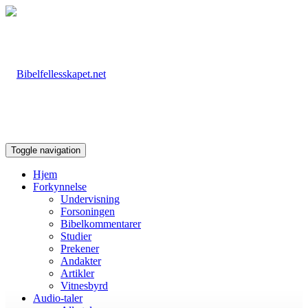
Toggle navigation
Hjem
Forkynnelse
Undervisning
Forsoningen
Bibelkommentarer
Studier
Prekener
Andakter
Artikler
Vitnesbyrd
Audio-taler