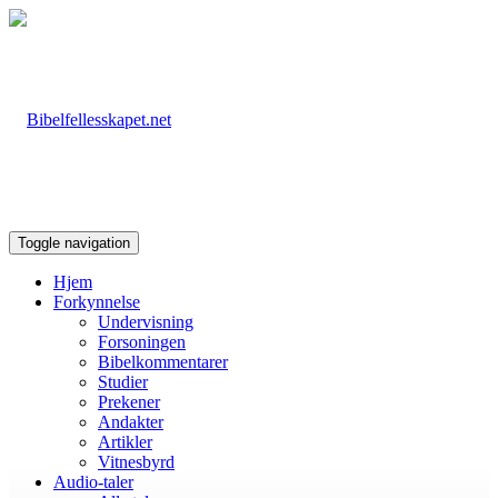
Toggle navigation
Hjem
Forkynnelse
Undervisning
Forsoningen
Bibelkommentarer
Studier
Prekener
Andakter
Artikler
Vitnesbyrd
Audio-taler