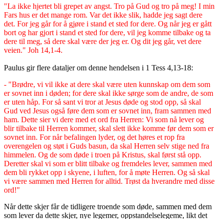
"La ikke hjertet bli grepet av angst. Tro på Gud og tro på meg! I min
Fars hus er det mange rom. Var det ikke slik, hadde jeg sagt dere
det. For jeg går for å gjøre i stand et sted for dere. Og når jeg er gått
bort og har gjort i stand et sted for dere, vil jeg komme tilbake og ta
dere til meg, så dere skal være der jeg er. Og dit jeg går, vet dere
veien." Joh 14,1-4.
Paulus gir flere dataljer om denne hendelsen i 1 Tess 4,13-18:
- "Brødre, vi vil ikke at dere skal være uten kunnskap om dem som
er sovnet inn i døden; for dere skal ikke sørge som de andre, de som
er uten håp. For så sant vi tror at Jesus døde og stod opp, så skal
Gud ved Jesus også føre dem som er sovnet inn, fram sammen med
ham. Dette sier vi dere med et ord fra Herren: Vi som nå lever og
blir tilbake til Herren kommer, skal slett ikke komme før dem som er
sovnet inn. For når befalingen lyder, og det høres et rop fra
overengelen og støt i Guds basun, da skal Herren selv stige ned fra
himmelen. Og de som døde i troen på Kristus, skal først stå opp.
Deretter skal vi som er blitt tilbake og fremdeles lever, sammen med
dem bli rykket opp i skyene, i luften, for å møte Herren. Og så skal
vi være sammen med Herren for alltid. Trøst da hverandre med disse
ord!"
Når dette skjer får de tidligere troende som døde, sammen med dem
som lever da dette skjer, nye legemer, oppstandelselegeme, likt det