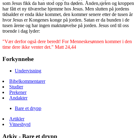
som Jesus fikk da han stod opp fra døden. Ånden,sjelen og kroppen
har fått et ny tilværelse hjemme hos Jesus. Men slutten på jordens
tidsalder er enda ikke kommet, den kommer senere etter de tusen år
hvor Jesus er Kongenes konge på jorden. Satan er da bunden i de
tusen årene og har ingen maktutøvelse på jorden. Jesus ord til oss
troende i dag lyder:
"Vær derfor også dere beredt! For Menneskesønnen kommer i den
time dere ikke venter det." Matt 24,44
Forkynnelse
Undervisning
Bibelkommentarer
Studier
Prekener
Andakter
Bare et drypp
Artikler
Vitnesbyrd
Arkiv - Bare et drypp