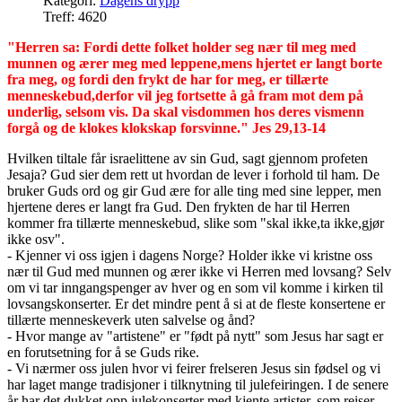
Kategori:
Dagens drypp
Treff: 4620
"Herren sa: Fordi dette folket holder seg nær til meg med
munnen og ærer meg med leppene,mens hjertet er langt borte
fra meg, og fordi den frykt de har for meg, er tillærte
menneskebud,derfor vil jeg fortsette å gå fram mot dem på
underlig, selsom vis. Da skal visdommen hos deres vismenn
forgå og de klokes klokskap forsvinne." Jes 29,13-14
Hvilken tiltale får israelittene av sin Gud, sagt gjennom profeten
Jesaja? Gud sier dem rett ut hvordan de lever i forhold til ham. De
bruker Guds ord og gir Gud ære for alle ting med sine lepper, men
hjertene deres er langt fra Gud. Den frykten de har til Herren
kommer fra tillærte menneskebud, slike som "skal ikke,ta ikke,gjør
ikke osv".
- Kjenner vi oss igjen i dagens Norge? Holder ikke vi kristne oss
nær til Gud med munnen og ærer ikke vi Herren med lovsang? Selv
om vi tar inngangspenger av hver og en som vil komme i kirken til
lovsangskonserter. Er det mindre pent å si at de fleste konsertene er
tillærte menneskeverk uten salvelse og ånd?
- Hvor mange av "artistene" er "født på nytt" som Jesus har sagt er
en forutsetning for å se Guds rike.
- Vi nærmer oss julen hvor vi feirer frelseren Jesus sin fødsel og vi
har laget mange tradisjoner i tilknytning til julefeiringen. I de senere
år har det dukket opp julekonserter med kjente artister, som reiser