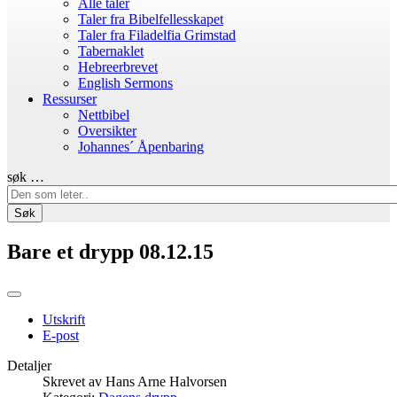
Alle taler
Taler fra Bibelfellesskapet
Taler fra Filadelfia Grimstad
Tabernaklet
Hebreerbrevet
English Sermons
Ressurser
Nettbibel
Oversikter
Johannes´ Åpenbaring
søk …
Søk
Bare et drypp 08.12.15
Utskrift
E-post
Detaljer
Skrevet av
Hans Arne Halvorsen