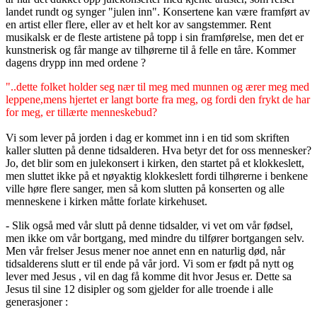
landet rundt og synger "julen inn". Konsertene kan være framført av
en artist eller flere, eller av et helt kor av sangstemmer. Rent
musikalsk er de fleste artistene på topp i sin framførelse, men det er
kunstnerisk og får mange av tilhørerne til å felle en tåre. Kommer
dagens drypp inn med ordene ?
"..dette folket holder seg nær til meg med munnen og ærer meg med
leppene,mens hjertet er langt borte fra meg, og fordi den frykt de har
for meg, er tillærte menneskebud?
Vi som lever på jorden i dag er kommet inn i en tid som skriften
kaller slutten på denne tidsalderen. Hva betyr det for oss mennesker?
Jo, det blir som en julekonsert i kirken, den startet på et klokkeslett,
men sluttet ikke på et nøyaktig klokkeslett fordi tilhørerne i benkene
ville høre flere sanger, men så kom slutten på konserten og alle
menneskene i kirken måtte forlate kirkehuset.
- Slik også med vår slutt på denne tidsalder, vi vet om vår fødsel,
men ikke om vår bortgang, med mindre du tilfører bortgangen selv.
Men vår frelser Jesus mener noe annet enn en naturlig død, når
tidsalderens slutt er til ende på vår jord. Vi som er født på nytt og
lever med Jesus , vil en dag få komme dit hvor Jesus er. Dette sa
Jesus til sine 12 disipler og som gjelder for alle troende i alle
generasjoner :