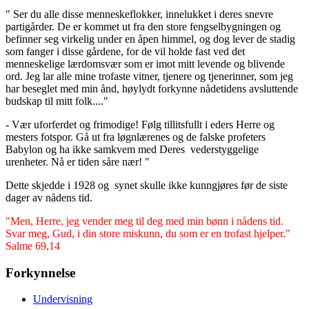
" Ser du alle disse menneskeflokker, innelukket i deres snevre
partigårder. De er kommet ut fra den store fengselbygningen og
befinner seg virkelig under en åpen himmel, og dog lever de stadig
som fanger i disse gårdene, for de vil holde fast ved det
menneskelige lærdomsvær som er imot mitt levende og blivende
ord. Jeg lar alle mine trofaste vitner, tjenere og tjenerinner, som jeg
har beseglet med min ånd, høylydt forkynne nådetidens avsluttende
budskap til mitt folk...."
- Vær uforferdet og frimodige! Følg tillitsfullt i eders Herre og
mesters fotspor. Gå ut fra løgnlærenes og de falske profeters
Babylon og ha ikke samkvem med Deres vederstyggelige
urenheter. Nå er tiden såre nær! "
Dette skjedde i 1928 og synet skulle ikke kunngjøres før de siste
dager av nådens tid.
"Men, Herre, jeg vender meg til deg med min bønn i nådens tid.
Svar meg, Gud, i din store miskunn, du som er en trofast hjelper."
Salme 69,14
Forkynnelse
Undervisning