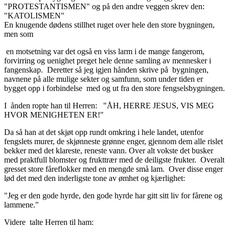
"PROTESTANTISMEN" og på den andre veggen skrev den:
"KATOLISMEN"
En knugende dødens stillhet ruget over hele den store bygningen,
men som
en motsetning var det også en viss larm i de mange fangerom,
forvirring og uenighet preget hele denne samling av mennesker i
fangenskap. Deretter så jeg igjen hånden skrive på bygningen,
navnene på alle mulige sekter og samfunn, som under tiden er
bygget opp i forbindelse med og ut fra den store fengselsbygningen.
I ånden ropte han til Herren: "ÅH, HERRE JESUS, VIS MEG
HVOR MENIGHETEN ER!"
Da så han at det skjøt opp rundt omkring i hele landet, utenfor
fengslets murer, de skjønneste grønne enger, gjennom dem alle rislet
bekker med det klareste, reneste vann. Over alt vokste det busker
med praktfull blomster og frukttrær med de deiligste frukter. Overalt
gresset store fåreflokker med en mengde små lam. Over disse enger
lød det med den inderligste tone av ømhet og kjærlighet:
"Jeg er den gode hyrde, den gode hyrde har gitt sitt liv for fårene og
lammene."
Videre talte Herren til ham: