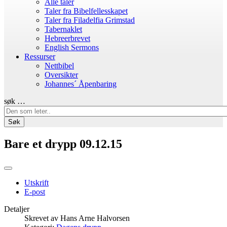
Alle taler
Taler fra Bibelfellesskapet
Taler fra Filadelfia Grimstad
Tabernaklet
Hebreerbrevet
English Sermons
Ressurser
Nettbibel
Oversikter
Johannes´ Åpenbaring
søk …
Søk
Bare et drypp 09.12.15
Utskrift
E-post
Detaljer
Skrevet av
Hans Arne Halvorsen