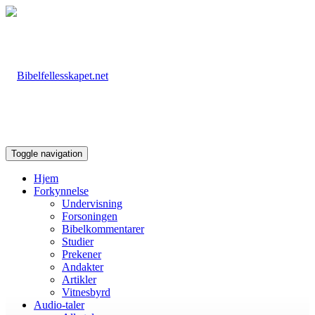
Toggle navigation
Hjem
Forkynnelse
Undervisning
Forsoningen
Bibelkommentarer
Studier
Prekener
Andakter
Artikler
Vitnesbyrd
Audio-taler