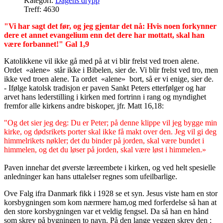
Kategori:
Dagens drypp
Treff: 4630
"Vi har sagt det før, og jeg gjentar det nå: Hvis noen forkynner
dere et annet evangelium enn det dere har mottatt, skal han
være forbannet!" Gal 1,9
Katolikkene vil ikke gå med på at vi blir frelst ved troen alene.
Ordet «alene» står ikke i Bibelen, sier de. Vi blir frelst ved tro, men
ikke ved troen alene. Ta ordet «alene» bort, så er vi enige, sier de.
- Ifølge katolsk tradisjon er paven Sankt Peters etterfølger og har
arvet hans lederstilling i kirken med fortrinn i rang og myndighet
fremfor alle kirkens andre biskoper, jfr. Matt 16,18:
"Og det sier jeg deg: Du er Peter; på denne klippe vil jeg bygge min
kirke, og dødsrikets porter skal ikke få makt over den. Jeg vil gi deg
himmelrikets nøkler; det du binder på jorden, skal være bundet i
himmelen, og det du løser på jorden, skal være løst i himmelen.»
Paven innehar det øverste læreembete i kirken, og ved helt spesielle
anledninger kan hans uttalelser regnes som ufeilbarlige.
Ove Falg ifra Danmark fikk i 1928 se et syn. Jesus viste ham en stor
korsbygningen som kom nærmere ham,og med forferdelse så han at
den store korsbygningen var et veldig fengsel. Da så han en hånd
som skrev på bygningen to navn. På den lange veggen skrev den :