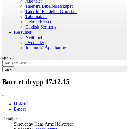
Alle taler
Taler fra Bibelfellesskapet
Taler fra Filadelfia Grimstad
Tabernaklet
Hebreerbrevet
English Sermons
Ressurser
Nettbibel
Oversikter
Johannes´ Åpenbaring
søk …
Søk
Bare et drypp 17.12.15
Utskrift
E-post
Detaljer
Skrevet av
Hans Arne Halvorsen