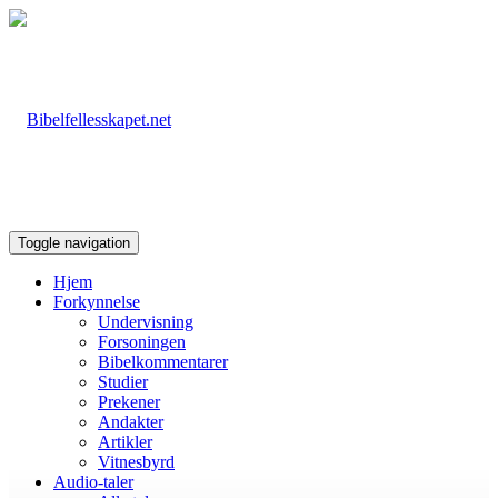
Toggle navigation
Hjem
Forkynnelse
Undervisning
Forsoningen
Bibelkommentarer
Studier
Prekener
Andakter
Artikler
Vitnesbyrd
Audio-taler