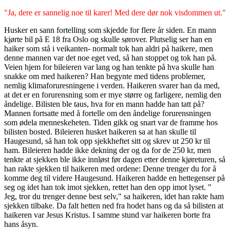
"Ja, dere er sannelig noe til karer! Med dere dør nok visdommen ut."
Husker en sann fortelling som skjedde for flere år siden. En mann
kjørte bil på E 18 fra Oslo og skulle sørover. Plutselig ser han en
haiker som stå i veikanten- normalt tok han aldri på haikere, men
denne mannen var det noe eget ved, så han stoppet og tok han på.
Veien hjem for bileieren var lang og han tenkte på hva skulle han
snakke om med haikeren? Han begynte med tidens problemer,
nemlig klimaforuresningene i verden. Haikeren svarer han da med,
at det er en forurensning som er mye større og farligere, nemlig den
åndelige. Bilisten ble taus, hva for en mann hadde han tatt på?
Mannen fortsatte med å fortelle om den åndelige forurensningen
som ødela menneskeheten. Tiden gikk og snart var de framme hos
bilisten bosted. Bileieren husket haikeren sa at han skulle til
Haugesund, så han tok opp sjekkheftet sitt og skrev ut 250 kr til
ham. Bileieren hadde ikke dekning der og da for de 250 kr, men
tenkte at sjekken ble ikke innløst før dagen etter denne kjøreturen, så
han rakte sjekken til haikeren med ordene: Denne trenger du for å
komme deg til videre Haugesund. Haikeren hadde en hettegenser på
seg og idet han tok imot sjekken, rettet han den opp imot lyset. "
Jeg, tror du trenger denne best selv," sa haikeren, idet han rakte ham
sjekken tilbake. Da falt hetten ned fra hodet hans og da så bilisten at
haikeren var Jesus Kristus. I samme stund var haikeren borte fra
hans åsyn.