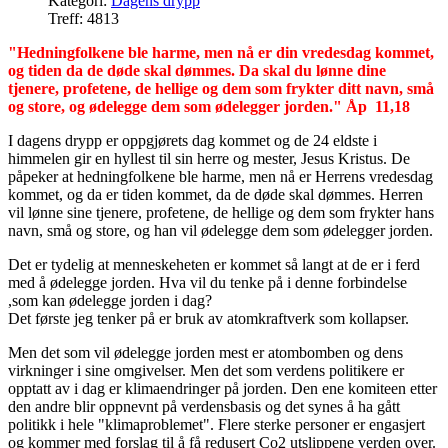
Kategori:
Dagens drypp
Treff: 4813
"Hedningfolkene ble harme, men nå er din vredesdag kommet,
og tiden da de døde skal dømmes. Da skal du lønne dine
tjenere, profetene, de hellige og dem som frykter ditt navn, små
og store, og ødelegge dem som ødelegger jorden." Åp 11,18
I dagens drypp er oppgjørets dag kommet og de 24 eldste i
himmelen gir en hyllest til sin herre og mester, Jesus Kristus. De
påpeker at hedningfolkene ble harme, men nå er Herrens vredesdag
kommet, og da er tiden kommet, da de døde skal dømmes. Herren
vil lønne sine tjenere, profetene, de hellige og dem som frykter hans
navn, små og store, og han vil ødelegge dem som ødelegger jorden.
Det er tydelig at menneskeheten er kommet så langt at de er i ferd
med å ødelegge jorden. Hva vil du tenke på i denne forbindelse
,som kan ødelegge jorden i dag?
Det første jeg tenker på er bruk av atomkraftverk som kollapser.
Men det som vil ødelegge jorden mest er atombomben og dens
virkninger i sine omgivelser. Men det som verdens politikere er
opptatt av i dag er klimaendringer på jorden. Den ene komiteen etter
den andre blir oppnevnt på verdensbasis og det synes å ha gått
politikk i hele "klimaproblemet". Flere sterke personer er engasjert
og kommer med forslag til å få redusert Co2 utslippene verden over.