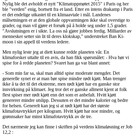
Nylig ble det avholdt et nytt "Klimatoppmøtet 2015" i Paris og her
ble "verden" enig, bortsett fra et land. Etter en intens drakamp i Paris
er det endelige utkastet til en klimaavtale i mål. Landenes
målsetningen er at den globale oppvarmingen ikke skal overstige to
grader, og man vil gjøre et forsøk på å holde seg under 1,5 grader.
"Avslutningen er i sikte. La oss nå gjøre jobben ferdig. Milliarder av
mennesker setter sin lit til deres klokskap," understreket Ban Ki-
moon i sin appell til verdens ledere.
Men nylig leste jeg at diett kunne redde planeten vår. En
klimaforsker uttalte til en avis, da han fikk spørsmålet: - Hva bør vi
spise for å redde planeten? Svaret han ga var blant annet:
- Som min far sa, skal man alltid spise moderate mengder. Det
generelle synet er at man bør spise mindre rødt kjøtt. Man trenger
ikke å ta det til det ekstreme, men rødt kjøtt har en ganske stor
innvirkning på klimaet. Jeg tror det er ganske allment kjent at folk
flest spiser mer rødt kjøtt enn det som er anbefalt. Hvitt kjøtt
genererer mindre utslipp. Dessuten er det mindre kalorier og bedre
for helsen. Generelt kan jeg si at rødt kjøtt har det største
klimafotavtrykket per kilogram. Hvitt kjøtt har noe mindre, og
grønnsaker har minst klimafotavtrykk av de tre.
Det nærmeste jeg kan finne i skriften på verdens klimaløsning er Job
12,2 :