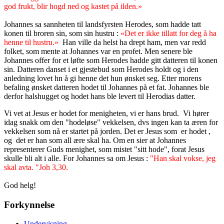
god frukt, blir hogd ned og kastet på ilden.»
Johannes sa sannheten til landsfyrsten Herodes, som hadde tatt
konen til broren sin, som sin hustru :
«Det er ikke tillatt for deg å ha
henne til hustru.»
Han ville da helst ha drept ham, men var redd
folket, som mente at Johannes var en profet. Men senere ble
Johannes offer for et løfte som Herodes hadde gitt datteren til konen
sin. Datteren danset i et gjestebud som Herodes holdt og i den
anledning lovet hn å gi henne det hun ønsket seg. Etter morens
befaling ønsket datteren hodet til Johannes på et fat. Johannes ble
derfor halshugget og hodet hans ble levert til Herodias datter.
Vi vet at Jesus er hodet for menigheten, vi er hans brud. Vi hører
idag snakk om den "hodeløse" vekkelsen, dvs ingen kan ta æren for
vekkelsen som nå er startet på jorden. Det er Jesus som er hodet ,
og det er han som all ære skal ha. Om en sier at Johannes
representerer Guds menighet, som mistet "sitt hode", forat Jesus
skulle bli alt i alle. For Johannes sa om Jesus :
"Han skal vokse, jeg
skal avta. "Joh 3,30.
God helg!
Forkynnelse
Undervisning