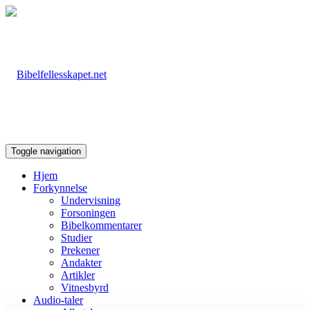
Toggle navigation
Hjem
Forkynnelse
Undervisning
Forsoningen
Bibelkommentarer
Studier
Prekener
Andakter
Artikler
Vitnesbyrd
Audio-taler