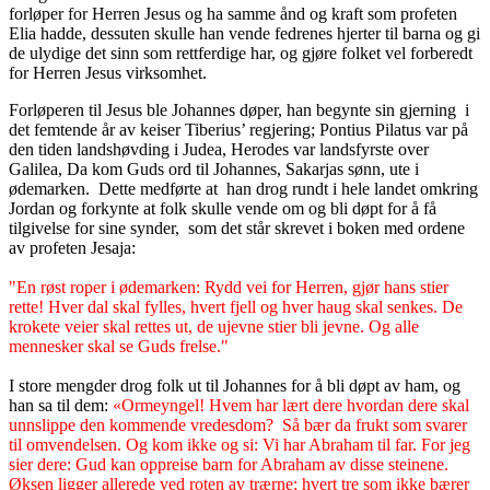
forløper for Herren Jesus og ha samme ånd og kraft som profeten
Elia hadde, dessuten skulle han vende fedrenes hjerter til barna og gi
de ulydige det sinn som rettferdige har, og gjøre folket vel forberedt
for Herren Jesus virksomhet.
Forløperen til Jesus ble Johannes døper, han begynte sin gjerning i
det femtende år av keiser Tiberius’ regjering; Pontius Pilatus var på
den tiden landshøvding i Judea, Herodes var landsfyrste over
Galilea, Da kom Guds ord til Johannes, Sakarjas sønn, ute i
ødemarken. Dette medførte at han drog rundt i hele landet omkring
Jordan og forkynte at folk skulle vende om og bli døpt for å få
tilgivelse for sine synder, som det står skrevet i boken med ordene
av profeten Jesaja:
"En røst roper i ødemarken: Rydd vei for Herren, gjør hans stier
rette! Hver dal skal fylles, hvert fjell og hver haug skal senkes. De
krokete veier skal rettes ut, de ujevne stier bli jevne. Og alle
mennesker skal se Guds frelse."
I store mengder drog folk ut til Johannes for å bli døpt av ham, og
han sa til dem:
«Ormeyngel! Hvem har lært dere hvordan dere skal
unnslippe den kommende vredesdom? Så bær da frukt som svarer
til omvendelsen. Og kom ikke og si: Vi har Abraham til far. For jeg
sier dere: Gud kan oppreise barn for Abraham av disse steinene.
Øksen ligger allerede ved roten av trærne; hvert tre som ikke bærer