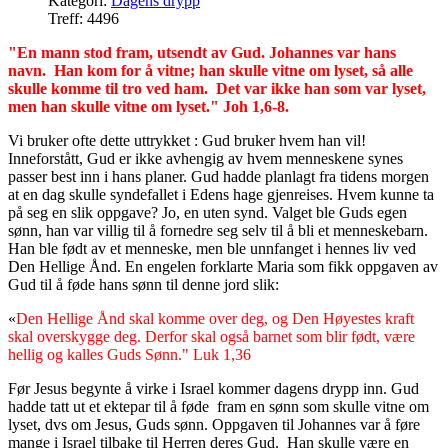
Kategori:
Dagens drypp
Treff: 4496
"En mann stod fram, utsendt av Gud. Johannes var hans
navn. Han kom for å vitne; han skulle vitne om lyset, så alle
skulle komme til tro ved ham. Det var ikke han som var lyset,
men han skulle vitne om lyset." Joh 1,6-8.
Vi bruker ofte dette uttrykket : Gud bruker hvem han vil!
Inneforstått, Gud er ikke avhengig av hvem menneskene synes
passer best inn i hans planer. Gud hadde planlagt fra tidens morgen
at en dag skulle syndefallet i Edens hage gjenreises. Hvem kunne ta
på seg en slik oppgave? Jo, en uten synd. Valget ble Guds egen
sønn, han var villig til å fornedre seg selv til å bli et menneskebarn.
Han ble født av et menneske, men ble unnfanget i hennes liv ved
Den Hellige Ånd. En engelen forklarte Maria som fikk oppgaven av
Gud til å føde hans sønn til denne jord slik:
«
Den Hellige Ånd skal komme over deg, og Den Høyestes kraft
skal overskygge deg. Derfor skal også barnet som blir født, være
hellig og kalles Guds Sønn." Luk 1,36
Før Jesus begynte å virke i Israel kommer dagens drypp inn. Gud
hadde tatt ut et ektepar til å føde fram en sønn som skulle vitne om
lyset, dvs om Jesus, Guds sønn. Oppgaven til Johannes var å føre
mange i Israel tilbake til Herren deres Gud. Han skulle være en