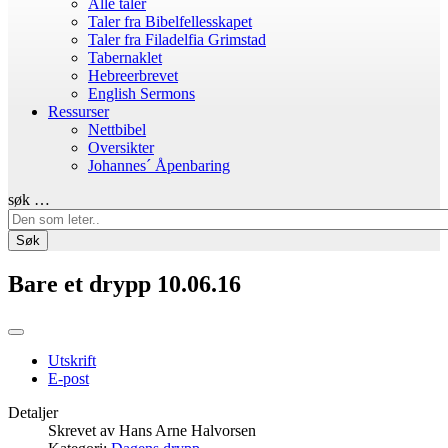
Alle taler
Taler fra Bibelfellesskapet
Taler fra Filadelfia Grimstad
Tabernaklet
Hebreerbrevet
English Sermons
Ressurser
Nettbibel
Oversikter
Johannes´ Åpenbaring
søk …
Søk
Bare et drypp 10.06.16
Utskrift
E-post
Detaljer
Skrevet av
Hans Arne Halvorsen