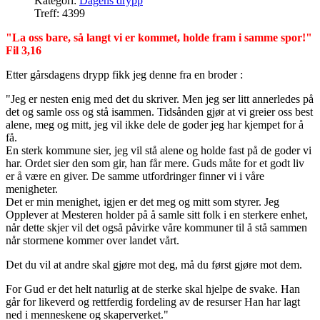
Kategori:
Dagens drypp
Treff: 4399
"La oss bare, så langt vi er kommet, holde fram i samme spor!"
Fil 3,16
Etter gårsdagens drypp fikk jeg denne fra en broder :
"Jeg er nesten enig med det du skriver. Men jeg ser litt annerledes på
det og samle oss og stå isammen. Tidsånden gjør at vi greier oss best
alene, meg og mitt, jeg vil ikke dele de goder jeg har kjempet for å
få.
En sterk kommune sier, jeg vil stå alene og holde fast på de goder vi
har. Ordet sier den som gir, han får mere. Guds måte for et godt liv
er å være en giver. De samme utfordringer finner vi i våre
menigheter.
Det er min menighet, igjen er det meg og mitt som styrer. Jeg
Opplever at Mesteren holder på å samle sitt folk i en sterkere enhet,
når dette skjer vil det også påvirke våre kommuner til å stå sammen
når stormene kommer over landet vårt.
Det du vil at andre skal gjøre mot deg, må du først gjøre mot dem.
For Gud er det helt naturlig at de sterke skal hjelpe de svake. Han
går for likeverd og rettferdig fordeling av de resurser Han har lagt
ned i menneskene og skaperverket."