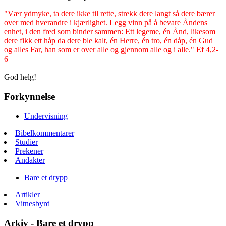
"Vær ydmyke, ta dere ikke til rette, strekk dere langt så dere bærer
over med hverandre i kjærlighet. Legg vinn på å bevare Åndens
enhet, i den fred som binder sammen: Ett legeme, én Ånd, likesom
dere fikk ett håp da dere ble kalt, én Herre, én tro, én dåp, én Gud
og alles Far, han som er over alle og gjennom alle og i alle." Ef 4,2-
6
God helg!
Forkynnelse
Undervisning
Bibelkommentarer
Studier
Prekener
Andakter
Bare et drypp
Artikler
Vitnesbyrd
Arkiv - Bare et drypp