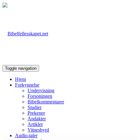
Toggle navigation
Hjem
Forkynnelse
Undervisning
Forsoningen
Bibelkommentarer
Studier
Prekener
Andakter
Artikler
Vitnesbyrd
Audio-taler