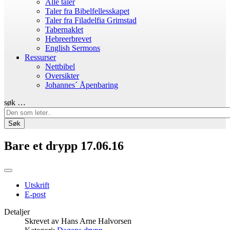
Alle taler
Taler fra Bibelfellesskapet
Taler fra Filadelfia Grimstad
Tabernaklet
Hebreerbrevet
English Sermons
Ressurser
Nettbibel
Oversikter
Johannes´ Åpenbaring
søk …
Søk
Bare et drypp 17.06.16
Utskrift
E-post
Detaljer
Skrevet av
Hans Arne Halvorsen