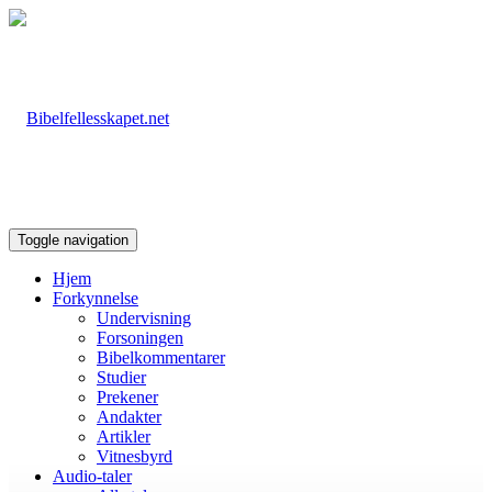
Toggle navigation
Hjem
Forkynnelse
Undervisning
Forsoningen
Bibelkommentarer
Studier
Prekener
Andakter
Artikler
Vitnesbyrd
Audio-taler