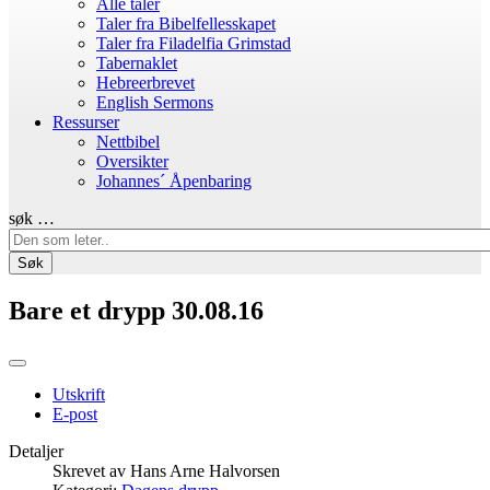
Alle taler
Taler fra Bibelfellesskapet
Taler fra Filadelfia Grimstad
Tabernaklet
Hebreerbrevet
English Sermons
Ressurser
Nettbibel
Oversikter
Johannes´ Åpenbaring
søk …
Søk
Bare et drypp 30.08.16
Utskrift
E-post
Detaljer
Skrevet av
Hans Arne Halvorsen