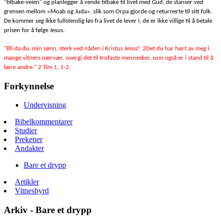
"tilbake-veien" og planlegger å vende tilbake til livet med Gud, de stanser ved
grensen mellom «Moab og Juda», slik som Orpa gjorde og returnerte til sitt folk.
De kommer seg ikke fullstendig løs fra livet de lever i, de er ikke villige til å betale
prisen for å følge Jesus.
"Bli da du, min sønn, sterk ved nåden i Kristus Jesus! 2Det du har hørt av meg i
mange vitners nærvær, overgi det til trofaste mennesker, som også er i stand til å
lære andre." 2 Tim 1, 1-2.
Forkynnelse
Undervisning
Bibelkommentarer
Studier
Prekener
Andakter
Bare et drypp
Artikler
Vitnesbyrd
Arkiv - Bare et drypp