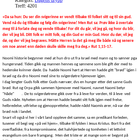
Kategori:
Dagens drypp
Treff: 4201
«Da sa hun: Du ser din svigerinne er vendt tilbake til folket sitt og til sin gud.
Vend nå du òg tilbake og følg din svigerinne! Men Rut sa: Prøv ikke å overtale
meg til å forlate deg og vende tilbake! For dit du går, vil jeg gå, og hvor du blir,
der vil jeg bli. Ditt folk er mitt folk, og din Gud er min Gud. Hvor du dør, vil jeg
dø, og der vil jeg begraves. Måtte Herren la det gå meg ille både nå og senere
om noe annet enn døden skulle skille meg fra deg.» Rut 1,15-17.
Noomi historie begynner med at hun dro ut fra Israel med mann og to sønner pga
hungersnød. Tiden gikk og mannen hennes og sønnene som ble gift der med to
hedenske kvinner døde. Da hadde Noomi hørt at Herren hadde gitt "brød" igjen i
Israel og da dro Noomi med sine to svigerdøtre hjemover igjen.
I dag lengter Guds folk etter Guds nærvær, dvs en hunger etter det sanne Guds
brød. Rut og Orpa gikk sammen hjemover med Naomi, navnet Naomi betyr
"Nåde" . De to svigerdøtrene gikk over fra å leve for verden, til å leve ved
Guds nåde. Nyheten om at Herren hadde besøkt sitt folk igjen med frelse,
helbredelse, utfrielse og gjenopprettelse, hadde nådd Naomis ører, nå var der
brød nok i landet.
Snart vil også vi her i vårt land oppleve det samme, sa en predikant forleden,
tusener vil begi seg «på vei hjem», tilbake til fylden i Jesus Kristus. Bort fra det
overfladiske, fra kompromissene, det halvhjertede og tomheten i et lettvint
evangelium om bare framgang. Men det triste er at mange som er begynt på