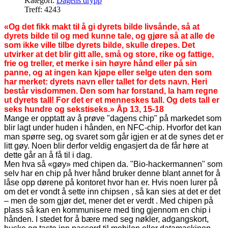
Kategori:
Dagens drypp
Treff: 4243
«Og det fikk makt til å gi dyrets bilde livsånde, så at
dyrets bilde til og med kunne tale, og gjøre så at alle de
som ikke ville tilbe dyrets bilde, skulle drepes. Det
utvirker at det blir gitt alle, små og store, rike og fattige,
frie og treller, et merke i sin høyre hånd eller på sin
panne, og at ingen kan kjøpe eller selge uten den som
har merket: dyrets navn eller tallet for dets navn. Heri
består visdommen. Den som har forstand, la ham regne
ut dyrets tall! For det er et menneskes tall. Og dets tall er
seks hundre og sekstiseks.» Åp 13, 15-18
Mange er opptatt av å prøve "dagens chip" på markedet som
blir lagt under huden i hånden, en NFC-chip. Hvorfor det kan
man spørre seg, og svaret som går igjen er at de synes det er
litt gøy. Noen blir derfor veldig engasjert da de får høre at
dette går an å få til i dag.
Men hva så «gøy» med chipen da. "Bio-hackermannen" som
selv har en chip på hver hånd bruker denne blant annet for å
låse opp dørene på kontoret hvor han er. Hvis noen lurer på
om det er vondt å sette inn chipsen , så kan sies at det er det
– men de som gjør det, mener det er verdt . Med chipen på
plass så kan en kommunisere med ting gjennom en chip i
hånden. I stedet for å bære med seg nøkler, adgangskort,