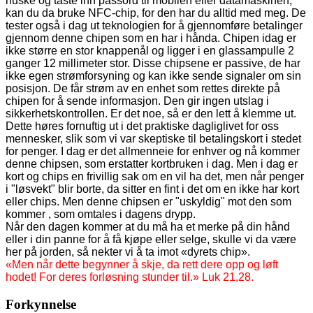
huske og taste inn passord til mobilen eller datamaskinen,
kan du da bruke NFC-chip, for den har du alltid
med meg. De
tester også i dag ut teknologien for å gjennomføre betalinger
gjennom denne chipen som en har i hånda. Chipen idag er
ikke større en stor knappenål og ligger i en glassampulle 2
ganger 12 millimeter stor. Disse chipsene er passive, de har
ikke egen strømforsyning og kan ikke sende signaler om sin
posisjon. De får strøm av en enhet som rettes direkte på
chipen for å sende informasjon. Den gir ingen utslag i
sikkerhetskontrollen. Er det noe, så er den lett å klemme ut.
Dette høres fornuftig ut i det praktiske dagliglivet for oss
mennesker, slik som vi var skeptiske til betalingskort i stedet
for penger. I dag er det allmenneie for enhver og nå kommer
denne chipsen, som erstatter kortbruken i dag.
Men i dag er
kort og chips en frivillig sak om en vil ha det, men når penger
i "løsvekt" blir borte, da sitter en fint i det om en ikke har kort
eller chips. Men denne chipsen er "uskyldig" mot den som
kommer , som omtales i dagens drypp.
Når den dagen kommer at du må ha et merke på din hånd
eller i din panne for å få kjøpe eller selge,
skulle vi da være
her på jorden, så nekter vi å ta imot «dyrets chip».
«Men når dette begynner å skje, da rett dere opp og løft
hodet! For deres forløsning stunder til.» Luk 21,28.
Forkynnelse