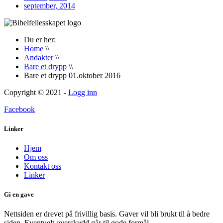
september, 2014
Du er her:
Home
\\
Andakter
\\
Bare et drypp
\\
Bare et drypp 01.oktober 2016
Copyright © 2021 -
Logg inn
Facebook
Linker
Hjem
Om oss
Kontakt oss
Linker
Gi en gave
Nettsiden er drevet på frivillig basis. Gaver vil bli brukt til å bedre
siden. Eventuelt overskudd går til gode formål.