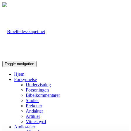
Toggle navigation
Hjem
Forkynnelse
Undervisning
Forsoningen
Bibelkommentarer
Studier
Prekener
Andakter
Artikler
Vitnesbyrd
Audio-taler