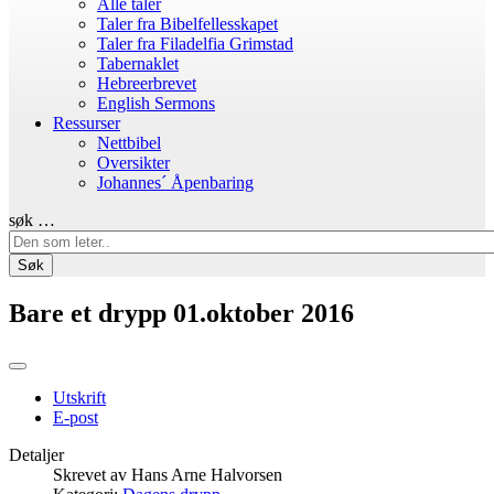
Alle taler
Taler fra Bibelfellesskapet
Taler fra Filadelfia Grimstad
Tabernaklet
Hebreerbrevet
English Sermons
Ressurser
Nettbibel
Oversikter
Johannes´ Åpenbaring
søk …
Søk
Bare et drypp 01.oktober 2016
Utskrift
E-post
Detaljer
Skrevet av
Hans Arne Halvorsen