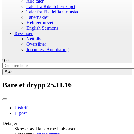
Alle taler
Taler fra Bibelfellesskapet
Taler fra Filadelfia Grimstad
Tabernaklet
Hebreerbrevet
English Sermons
Ressurser
Nettbibel
Oversikter
Johannes´ Åpenbaring
søk …
Søk
Bare et drypp 25.11.16
Utskrift
E-post
Detaljer
Skrevet av
Hans Arne Halvorsen