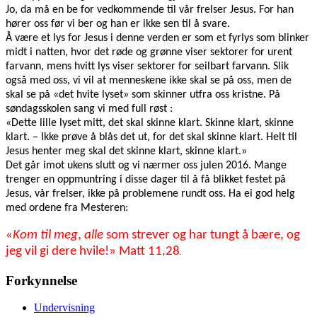
Jo, da må en be for vedkommende til vår frelser Jesus. For han
hører oss før vi ber og han er ikke sen til å svare.
Å være et lys for Jesus i denne verden er som et fyrlys som blinker
midt i natten, hvor det røde og grønne viser sektorer for urent
farvann, mens hvitt lys viser sektorer for seilbart farvann. Slik
også med oss, vi vil at menneskene ikke skal se på oss, men de
skal se på «det hvite lyset» som skinner utfra oss kristne. På
søndagsskolen sang vi med full røst :
«Dette lille lyset mitt, det skal skinne klart. Skinne klart, skinne
klart. – Ikke prøve å blås det ut, for det skal skinne klart. Helt til
Jesus henter meg skal det skinne klart, skinne klart.»
Det går imot ukens slutt og vi nærmer oss julen 2016. Mange
trenger en oppmuntring i disse dager til å få blikket festet på
Jesus, vår frelser, ikke på problemene rundt oss. Ha ei god helg
med ordene fra Mesteren:
«Kom
til
meg
,
alle
som strever og har tungt å bære, og
jeg vil gi dere hvile!» Matt 11,28
.
Forkynnelse
Undervisning