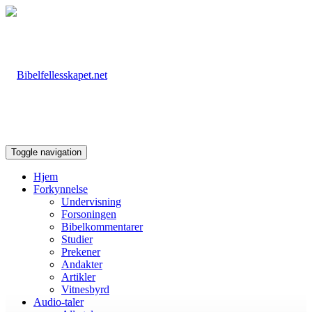
Toggle navigation
Hjem
Forkynnelse
Undervisning
Forsoningen
Bibelkommentarer
Studier
Prekener
Andakter
Artikler
Vitnesbyrd
Audio-taler