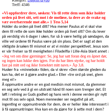
Kategori:
Dagens drypp
Treff: 4346
«Vi oppfordrer dere, søsken: Vis til rette dem som ikke holder
orden på livet sitt, sett mot i de motløse, ta dere av de svake og
vær overbærende mot alle.» 1 Tess 5,14
Holder du orden på livet ditt? Hva mener Paulus at vi skal vise
dem til rette de som ikke holder orden på livet sitt? Om du lever
på verdslig vis 6 dager i uken, for så å være hellig på søndagen, da
ville vel ordene til Paulus være på sin plass. Det er sagt at den
viktigste årsaken til mismot er at vi mister perspektivet. Jesus som
er vår frelser sa til menigheten i Filadelfia i Lille-Asia blant annet :
«Jeg vet om dine gjerninger: Se, jeg har satt foran deg en åpnet dør,
og ingen kan lukke den igjen. For du har liten styrke, og har holdt
fast på mitt ord og ikke fornektet mitt navn.» Åp 3,8.
Husker fra «minnebok» tiden, da vi skrev «Den største gleden du
kan ha, det er å gjøre andre glad.» Eller «tre ord på snei, glem
meg ei!»
Å oppmuntre andre er en god medisin mot mismot, da glemmer
en seg selv ved å gi en utstrakt hånd til noen som trenger det. Et
løft i retning av Guds godhet og hans verk i denne verden gir nytt
mot til oss selv også. Noen mennesker ser negativt på alt,
ingenting er oppmuntrende for dem, de er heller ikke interessert i
å få oppmuntringer. Hva kan en da gjøre for å sette mot i dem?