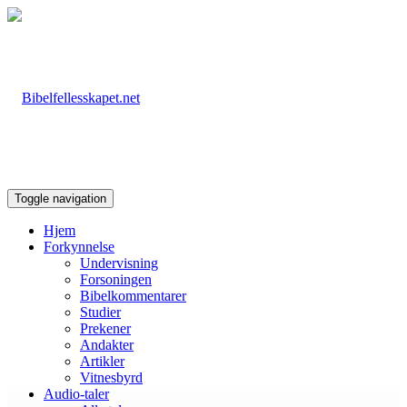
Toggle navigation
Hjem
Forkynnelse
Undervisning
Forsoningen
Bibelkommentarer
Studier
Prekener
Andakter
Artikler
Vitnesbyrd
Audio-taler