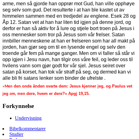
arme, men så gjorde han opprør mot Gud, han ville opphøye
seg selv som gud. Det resulterte i at han ble kastet ut av
himmelen sammen med en tredjedel av englene. Esek 28 og
Åp 12. Satan vet at han har liten tid igjen på denne jord, og
derfor er han så aktiv for å lure og stjele bort troen på Jesus i
oss mennesker som tror på Jesus som vår frelser. Satan
innbiller menneskene at han er frelseren som har all makt på
jorden, han gjør seg om til en lysende engel og selv den
troende går fem på mange ganger. Men om vi faller så står vi
opp igjen i Jesu navn, han tilgir oss våre feil, og leder oss til
hvilens vann som gjør godt for vår sjel. Jesus seiret over
satan på korset, han tok vår straff på seg, og dermed kan vi
alle bli fri satans lenker som binder de ufrelste .
den onde ånden svarte dem: Jesus kjenner jeg, og Paulus vet
«
Men
jeg
,
dere, hvem er dere?» Apgj 19,15.
om
men
Forkynnelse
Undervisning
Bibelkommentarer
Studier