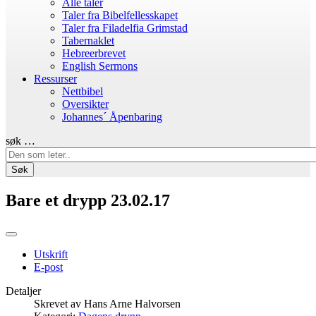
Alle taler
Taler fra Bibelfellesskapet
Taler fra Filadelfia Grimstad
Tabernaklet
Hebreerbrevet
English Sermons
Ressurser
Nettbibel
Oversikter
Johannes´ Åpenbaring
søk …
Søk
Bare et drypp 23.02.17
Utskrift
E-post
Detaljer
Skrevet av
Hans Arne Halvorsen