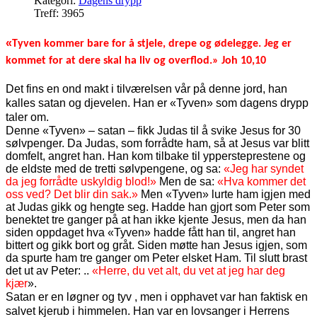
Kategori:
Dagens drypp
Treff: 3965
«
Tyven kommer bare for å stjele, drepe og ødelegge. Jeg er
kommet for at dere skal ha liv og overflod.» Joh 10,10
Det fins en ond makt i tilværelsen vår på denne jord, han
kalles satan og djevelen. Han er «Tyven» som dagens drypp
taler om.
Denne «Tyven» – satan – fikk Judas til å svike Jesus for 30
sølvpenger.
Da Judas, som forrådte ham, så at Jesus var blitt
domfelt, angret han. Han kom tilbake til yppersteprestene og
de eldste med de tretti sølvpengene, og sa:
«Jeg har syndet
da jeg forrådte uskyldig blod!»
Men de sa:
«Hva kommer det
oss ved? Det blir din sak.»
Men «Tyven» lurte ham igjen med
at Judas gikk og hengte seg. Hadde han gjort som Peter som
benektet tre ganger på at han ikke kjente Jesus, men da han
siden oppdaget hva «Tyven» hadde fått han til, angret han
bittert og gikk bort og gråt. Siden møtte han Jesus igjen, som
da spurte ham tre ganger om Peter elsket Ham. Til slutt brast
det ut av Peter: ..
«Herre, du vet alt, du vet at jeg har deg
kjær
».
Satan er en løgner og tyv , men i opphavet var han faktisk en
salvet kjerub i himmelen. Han var en lovsanger i Herrens