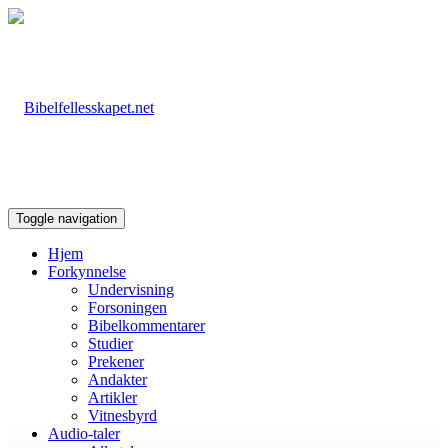
Toggle navigation
Hjem
Forkynnelse
Undervisning
Forsoningen
Bibelkommentarer
Studier
Prekener
Andakter
Artikler
Vitnesbyrd
Audio-taler