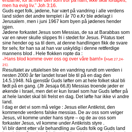
enbårne, for at hver den som tror på ham, ikke skal fortapes,
men ha evig liv." Joh 3:16.
Guds eget folk, jødene, har vært på vandring i alle verdens
land siden det
andre templet i år 70 e.Kr
ble ødelagt i
Jerusalem
men i juni 1967 kom byen på jødenes hender
,
igjen.
Jødene forkastet Jesus som Messias, de sa at Barabbas som
var en røver skulle slippes fri i stedet for Jesus.
Pilatus toet
sine hender og sa til dem, at denne handlingen fikk de svare
for selv, for han sa at han var uskyldig i denne rettferdige
mannens blod . Hele flokken ropte da :
Hans blod komme over oss og over våre barn!» (
«
Matt 27,24-
25).
Resultatet av uttalelsen ble en vandring rundt om verden i
nesten 2000 år før landet Israel ble til på en dag den
14.5.1948. Nå gjenstår Guds løfter om at hele folket skal bli
født på en gang. (Jfr
Jesaja 66,8) Messias troende jøder er
økende i Israel, men det er kun Israel som har Guds løfter på
at hele landet skal bli frelst en dag. Det løfte har ikke vi andre
land.
I dag er det vi som må velge : Jesus eller Antikrist, den
kommende verdens falske messias. De av oss som velger
Jesus, vil komme under hans styre – og de av oss som
forkaster Jesus, vil komme under Antikrists styre .
Vi blir dømt etter vår behandling av Guds folk og Guds land