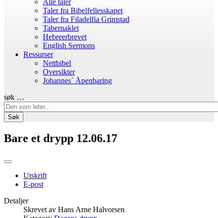
Alle taler
Taler fra Bibelfellesskapet
Taler fra Filadelfia Grimstad
Tabernaklet
Hebreerbrevet
English Sermons
Ressurser
Nettbibel
Oversikter
Johannes´ Åpenbaring
søk …
Søk
Bare et drypp 12.06.17
Utskrift
E-post
Detaljer
Skrevet av
Hans Arne Halvorsen