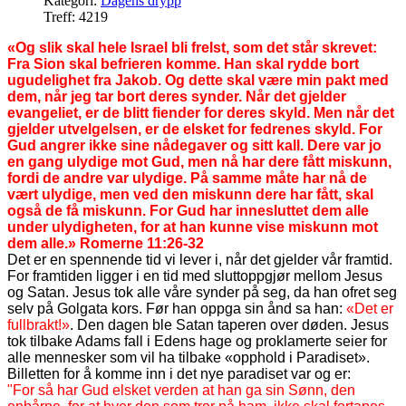
Kategori:
Dagens drypp
Treff: 4219
«Og slik skal hele Israel bli frelst, som det står skrevet:
Fra Sion skal befrieren komme. Han skal rydde bort
ugudelighet fra Jakob. Og dette skal være min pakt med
dem, når jeg tar bort deres synder. Når det gjelder
evangeliet, er de blitt fiender for deres skyld. Men når det
gjelder utvelgelsen, er de elsket for fedrenes skyld. For
Gud angrer ikke sine nådegaver og sitt kall. Dere var jo
en gang ulydige mot Gud, men nå har dere fått miskunn,
fordi de andre var ulydige. På samme måte har nå de
vært ulydige, men ved den miskunn dere har fått, skal
også de få miskunn. For Gud har innesluttet dem alle
under ulydigheten, for at han kunne vise miskunn mot
dem alle.» Romerne 11:26-32
Det er en spennende tid vi lever i, når det gjelder vår framtid.
For framtiden ligger i en tid med sluttoppgjør mellom Jesus
og Satan. Jesus tok alle våre synder på seg, da han ofret seg
selv på Golgata kors. Før han oppga sin ånd sa han:
«Det er
fullbrakt!»
. Den dagen ble Satan taperen over døden. Jesus
tok tilbake Adams fall i Edens hage og proklamerte seier for
alle mennesker som vil ha tilbake «opphold i Paradiset».
Billetten for å komme inn i det nye paradiset var og er:
"For så har Gud elsket verden at han ga sin Sønn, den