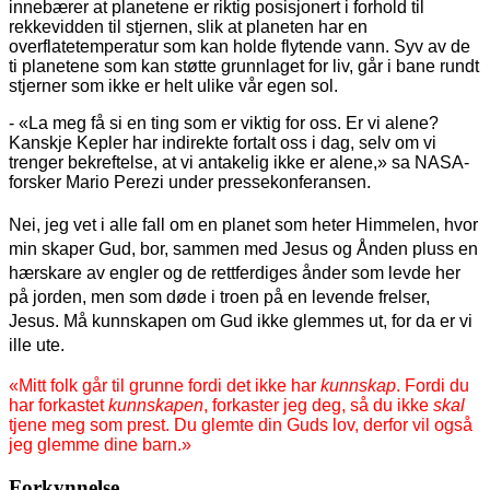
innebærer at planetene er riktig posisjonert i forhold til
rekkevidden til stjernen, slik at planeten har en
overflatetemperatur som kan holde flytende vann. Syv av de
ti planetene som kan støtte grunnlaget for liv, går i bane rundt
stjerner som ikke er helt ulike vår egen sol.
- «La meg få si en ting som er viktig for oss. Er vi alene?
Kanskje Kepler har indirekte fortalt oss i dag, selv om vi
trenger bekreftelse, at vi antakelig ikke er alene,» sa NASA-
forsker Mario Perezi under pressekonferansen.
Nei, jeg vet i alle fall om en planet som heter Himmelen, hvor
min skaper Gud, bor, sammen med Jesus og Ånden pluss en
hærskare av engler og de rettferdiges ånder som levde her
på jorden, men som døde i troen på en levende frelser,
Jesus. Må kunnskapen om Gud ikke glemmes ut, for da er vi
ille ute.
«Mitt folk går til grunne fordi det ikke har
kunnskap
. Fordi du
har forkastet
kunnskapen
, forkaster jeg deg, så du ikke
skal
tjene meg som prest. Du glemte din Guds lov, derfor vil også
jeg glemme dine barn.»
Forkynnelse