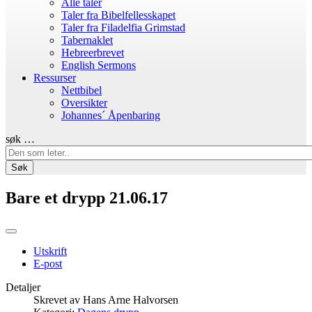
Alle taler
Taler fra Bibelfellesskapet
Taler fra Filadelfia Grimstad
Tabernaklet
Hebreerbrevet
English Sermons
Ressurser
Nettbibel
Oversikter
Johannes´ Åpenbaring
søk …
Søk
Bare et drypp 21.06.17
Utskrift
E-post
Detaljer
Skrevet av
Hans Arne Halvorsen