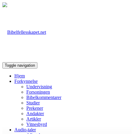
Toggle navigation
Hjem
Forkynnelse
Undervisning
Forsoningen
Bibelkommentarer
Studier
Prekener
Andakter
Artikler
Vitnesbyrd
Audio-taler