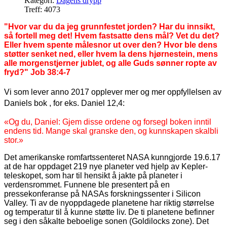
Kategori:
Dagens drypp
Treff: 4073
"Hvor var du da jeg grunnfestet jorden? Har du innsikt,
så fortell meg det! Hvem fastsatte dens mål? Vet du det?
Eller hvem spente målesnor ut over den? Hvor ble dens
støtter senket ned, eller hvem la dens hjørnestein, mens
alle morgenstjerner jublet, og alle Guds sønner ropte av
fryd?" Job 38:4-7
Vi som lever anno 2017 opplever mer og mer oppfyllelsen av
Daniels bok , for eks. Daniel 12,4:
«Og du, Daniel: Gjem disse ordene og forsegl boken inntil
endens tid. Mange
skal
granske den, og
kunnskapen
skal
bli
stor.»
Det amerikanske romfartssenteret NASA kunngjorde 19.6.17
at de har oppdaget 219 nye planeter ved hjelp av Kepler-
teleskopet, som har til hensikt å jakte på planeter i
verdensrommet. Funnene ble presentert på en
pressekonferanse på NASAs forskningssenter i Silicon
Valley. Ti av de nyoppdagede planetene har riktig størrelse
og temperatur til å kunne støtte liv. De ti planetene befinner
seg i den såkalte beboelige sonen (Goldilocks zone). Det