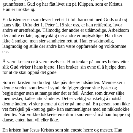
grunnfestet i Gud og har fått livet sitt på Klippen, som er Kristus.
Han er urokkelig.
En kristen er en som lever livet sitt i full harmoni med Guds ord og
hans vilje. Utfra det 1. Peter 1,15 sier oss, er han rettferdig, hvor
andre er urettferdige. Tålmodig der andre er utålmodige. Arbeidsom
der andre er late, og nøyaktig der andre er unøyaktige. Han liker
ikke å smigre, men sier sannheten rett ut. Han er saktmodig,
langmodig og stille der andre kan være oppfarende og voldsomme
etc.
Å være kristen er å være uselvisk. Han tenker på andres behov etter
slik Gud virker i hans hjerte. Han bruker sin evne til å hjelpe dem
for at de skal oppnå det gode.
Som en kristen lar du deg ikke påvirke av tidsånden. Mennesker i
denne verden som lever i synd, de følger gjerne sine lyster og
begjæringer uten at mange sier det er feil. Ånden som driver slike
mennesker, kalles «tidsånden». Det er veldig vanskelig å motstå
denne ånden, vi sier gjerne at det er på mote nå. En person som ikke
vet forskjell på «rett og galt» kan sammenlignes med en nikkedokke
uten liv. Når «nikkedokkeeieren» drar i snorene så må han hoppe og
danse, enten han vil eller ikke.
En kristen har Jesus Kristus som sin eneste herre og mester. Han