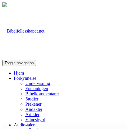
Toggle navigation
Hjem
Forkynnelse
Undervisning
Forsoningen
Bibelkommentarer
Studier
Prekener
Andakter
Artikler
Vitnesbyrd
Audio-taler