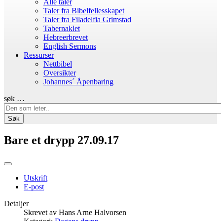
Alle taler
Taler fra Bibelfellesskapet
Taler fra Filadelfia Grimstad
Tabernaklet
Hebreerbrevet
English Sermons
Ressurser
Nettbibel
Oversikter
Johannes´ Åpenbaring
søk …
Søk
Bare et drypp 27.09.17
Utskrift
E-post
Detaljer
Skrevet av
Hans Arne Halvorsen