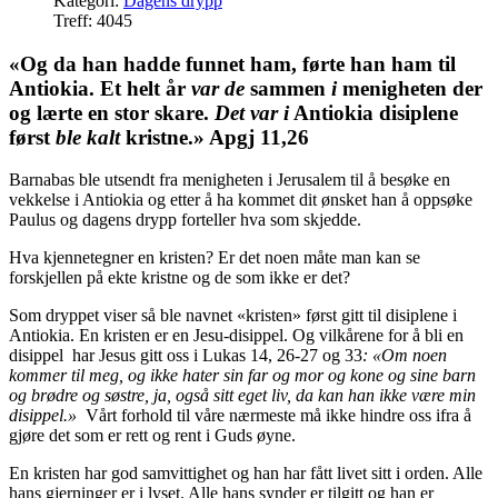
Kategori:
Dagens drypp
Treff: 4045
«Og da han hadde funnet ham, førte han ham til
Antiokia. Et helt år
var
de
sammen
i
menigheten der
og lærte en stor skare.
Det
var
i
Antiokia disiplene
først
ble
kalt
kristne.» Apgj 11,26
Barnabas ble utsendt fra menigheten i Jerusalem til å besøke en
vekkelse i Antiokia og etter å ha kommet dit ønsket han å oppsøke
Paulus og dagens drypp forteller hva som skjedde.
Hva kjennetegner en kristen? Er det noen måte man kan se
forskjellen på ekte kristne og de som ikke er det?
Som dryppet viser så ble navnet «kristen» først gitt til disiplene i
Antiokia. En kristen er en Jesu-disippel. Og vilkårene for å bli en
disippel har Jesus gitt oss i Lukas 14, 26-27 og 33
: «Om noen
kommer til meg, og ikke hater sin far og mor og kone og sine barn
og brødre og søstre, ja, også sitt eget liv, da kan han ikke være min
disippel.»
Vårt forhold til våre nærmeste må ikke hindre oss ifra å
gjøre det som er rett og rent i Guds øyne.
En kristen har god samvittighet og han har fått livet sitt i orden. Alle
hans gjerninger er i lyset. Alle hans synder er tilgitt og han er