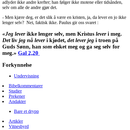
adlyder ikke andre krefter; han følger ikke motene eller tidsånden,
selv om alle de andre gjør det.
- Men kjære deg, er det slik å være en kristen, ja, da lever en jo ikke
lenger selv? Nei, faktisk ikke. Paulus gir oss svaret :
«
Jeg
lever
ikke lenger selv, men Kristus
lever
i meg.
Det
liv
jeg
nå
lever
i kjødet,
det
lever
jeg
i troen på
Guds Sønn, han
som
elsket meg og ga seg selv for
meg.»
Gal 2,20
Forkynnelse
Undervisning
Bibelkommentarer
Studier
Prekener
Andakter
Bare et drypp
Artikler
Vitnesbyrd