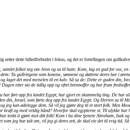
ig setter dette billedforbudet i fokus, og det er fortellingen om gullkal
, samlet folket seg om Aron og sa til ham: Kom, lag en gud for oss, en
til dem: Ta gullringene som konene, sønnene og døtrene deres har i øren
g laget det med meiselen til en kalv. Så sa de: Dette er guden din, Is
! Dagen etter sto de tidlig opp og ofret brennoffer og bar fram fredsoffer
u har ført opp fra landet Egypt, har gjort en skammelig ting. De har a
guden din, Israel, som førte deg opp fra landet Egypt. Og Herren sa til Mo
og jeg kan ødelegge dem. Så vil jeg gjøre deg til et stort folk. Men Mo
or kraft og med veldig hånd? Hvorfor skal egypterne si: Til ulykke har h
r tenkt å gjøre mot ditt folk! Kom i hu dine tjenere Abraham, Isak og I
 som jeg har talt om, vil jeg gi deres ætt, de skal eie det til evig tid. 