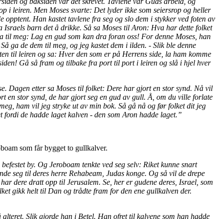
orsiden og baksiden var det skrevet. Tavlene var Guds arbeid, og
rop i leiren. Men Moses svarte: Det lyder ikke som seiersrop og heller
 opptent. Han kastet tavlene fra seg og slo dem i stykker ved foten av
 Israels barn det å drikke. Så sa Moses til Aron: Hva har dette folket
 De sa til meg: Lag en gud som kan dra foran oss! For denne Moses, han
Så ga de dem til meg, og jeg kastet dem i ilden. - Slik ble denne
 porten til leiren og sa: Hver den som er på Herrens side, la ham komme
n! Gå så fram og tilbake fra port til port i leiren og slå i hjel hver
se. Dagen etter sa Moses til folket: Dere har gjort en stor synd. Nå vil
rt en stor synd, de har gjort seg en gud av gull. Å, om du ville forlate
g, ham vil jeg stryke ut av min bok. Så gå nå og før folket dit jeg
et fordi de hadde laget kalven - den som Aron hadde laget.”
roboam som får bygget to gullkalver.
 befestet by. Og Jeroboam tenkte ved seg selv: Riket kunne snart
vende seg til deres herre Rehabeam, Judas konge. Og så vil de drepe
ar dere dratt opp til Jerusalem. Se, her er gudene deres, Israel, som
ket gikk helt til Dan og trådte fram for den ene gullkalven der.
lteret. Slik gjorde han i Betel. Han ofret til kalvene som han hadde