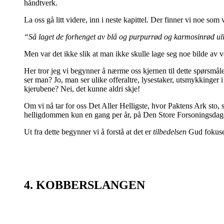
håndtverk.
La oss gå litt videre, inn i neste kapittel. Der finner vi noe som v
“Så laget de forhenget av blå og purpurrød og karmosinrød ull 
Men var det ikke slik at man ikke skulle lage seg noe bilde av 
Her tror jeg vi begynner å nærme oss kjernen til dette spørsmål
ser man? Jo, man ser ulike offeraltre, lysestaker, utsmykkinger i
kjerubene? Nei, det kunne aldri skje!
Om vi nå tar for oss Det Aller Helligste, hvor Paktens Ark sto, 
helligdommen kun en gang per år, på Den Store Forsoningsdagen 
Ut fra dette begynner vi å forstå at det er
tilbedelsen
Gud fokuser
4. KOBBERSLANGEN