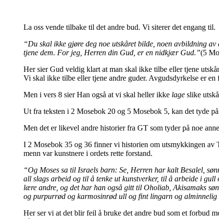
La oss vende tilbake til det andre bud. Vi siterer det engang til.
“Du skal ikke gjøre deg noe utskåret bilde, noen avbildning av 
tjene dem. For jeg, Herren din Gud, er en nidkjær Gud.”
(5 Mo
Her sier Gud veldig klart at man skal ikke tilbe eller tjene utskå
Vi skal ikke tilbe eller tjene andre guder. Avgudsdyrkelse er en 
Men i vers 8 sier Han også at vi skal heller ikke
lage
slike utskå
Ut fra teksten i 2 Mosebok 20 og 5 Mosebok 5, kan det tyde på
Men det er likevel andre historier fra GT som tyder på noe anne
I 2 Mosebok 35 og 36 finner vi historien om utsmykkingen av Ta
menn var kunstnere i ordets rette forstand.
“Og Moses sa til Israels barn: Se, Herren har kalt Besalel, 
all slags arbeid og til å tenke ut kunstverker, til å arbeide i gull
lære andre, og det har han også gitt til Oholiab, Akisamaks sø
og purpurrød og karmosinrød ull og fint lingarn og alminnelig v
Her ser vi at det blir feil å bruke det andre bud som et forbud 