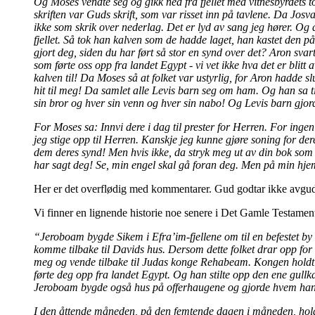
Og Moses vendte seg og gikk ned fra fjellet med vitnesbyrdets t
skriften var Guds skrift, som var risset inn på tavlene. Da Josv
ikke som skrik over nederlag. Det er lyd av sang jeg hører. Og 
fjellet. Så tok han kalven som de hadde laget, han kastet den på
gjort deg, siden du har ført så stor en synd over det? Aron svar
som førte oss opp fra landet Egypt - vi vet ikke hva det er blit
kalven til! Da Moses så at folket var ustyrlig, for Aron hadde sl
hit til meg! Da samlet alle Levis barn seg om ham. Og han sa til
sin bror og hver sin venn og hver sin nabo! Og Levis barn gjor
For Moses sa: Innvi dere i dag til prester for Herren. For ingen 
jeg stige opp til Herren. Kanskje jeg kunne gjøre soning for dere
dem deres synd! Men hvis ikke, da stryk meg ut av din bok som 
har sagt deg! Se, min engel skal gå foran deg. Men på min hjem
Her er det overflødig med kommentarer. Gud godtar ikke avgu
Vi finner en lignende historie noe senere i Det Gamle Testament
“Jeroboam bygde Sikem i Efra’im-fjellene om til en befestet by
komme tilbake til Davids hus. Dersom dette folket drar opp for 
meg og vende tilbake til Judas konge Rehabeam. Kongen holdt råd
førte deg opp fra landet Egypt. Og han stilte opp den ene gullka
Jeroboam bygde også hus på offerhaugene og gjorde hvem han vill
I den åttende måneden, på den femtende dagen i måneden, holdt 