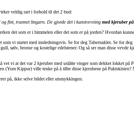
irker veldig rart i forhold til det 2 bud:
og fint, tvunnet lingarn. De gjorde det i kunstvevning
med kjeruber på
verken det som er i himmelen eller det som er på jorden? Hvordan kunne
et som vi startet med innledningsvis. Se for deg Tabernaklet. Se for de
 gull, sølv, bronse og kostelige edelstener. Og så ser man disse vevde kj
så vet vi at det var 2 kjeruber med uslåtte vinger som dekket lokket på 
(Yom Kippur) ville tenke på å tilbe disse kjerubene på Paktskisten? Nei
er på, ikke selve bildet eller utsmykkingen.