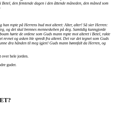
get i Betel, den femtende dagen i den åttende måneden, den måned som
)
an ropte på Herrens bud mot alteret: Alter, alter! Så sier Herren:
å deg, og det skal brennes menneskeben på deg. Samtidig kunngjorde
eroboam hørte de ordene som Guds mann ropte mot alteret i Betel, rakte
t revnet og asken ble spredt fra alteret. Det var det tegnet som Guds
kunne dra hånden til meg igjen! Guds mann bønnfalt da Herren, og
t over hele jorden.
ndre guder.
DET?