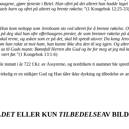
rhaugene, gjøre tjeneste i Betel. Han ofret på det alteret han hadde la
raels barn og ofret på alteret og brente røkelse.”
(1 Kongebok 12:25-33
an kom nettopp som Jeroboam sto ved alteret for å brenne røkelse. Og h
g på deg skal han ofre offerhaugens prester, de som brenner røkelse p
et skal revne, og asken som er på det, skal bli spredt utover. Da kong J
 han rakte ut mot ham, han kunne ikke dra den til seg igjen. Og altere
 sa til Guds mann: Bønnfall Herren din Gud og be for meg at jeg må 
 vært før.”
(1 Kongebok 13:1-6)
 inntatt i år 722 f.Kr. av Assyrerne, og nordrikets ti stammer ble spred
 virkelig er en nidkjær Gud og Han tåler ikke dyrking og tilbedelse av a
LDET
ELLER KUN
TILBEDELSE
AV BIL