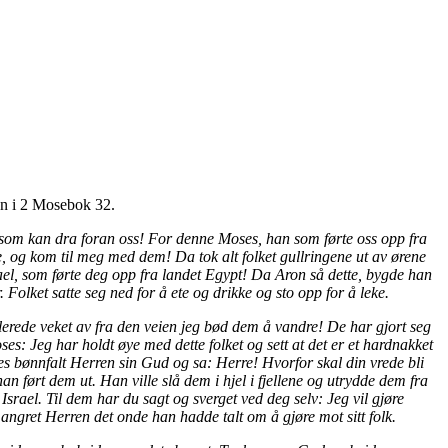
ven i 2 Mosebok 32.
 som kan dra foran oss! For denne Moses, han som førte oss opp fra
e, og kom til meg med dem! Da tok alt folket gullringene ut av ørene
rael, som førte deg opp fra landet Egypt! Da Aron så dette, bygde han
. Folket satte seg ned for å ete og drikke og sto opp for å leke.
llerede veket av fra den veien jeg bød dem å vandre! De har gjort seg
ses: Jeg har holdt øye med dette folket og sett at det er et hardnakket
ses bønnfalt Herren sin Gud og sa: Herre! Hvorfor skal din vrede bli
an ført dem ut. Han ville slå dem i hjel i fjellene og utrydde dem fra
srael. Til dem har du sagt og sverget ved deg selv: Jeg vil gjøre
Så angret Herren det onde han hadde talt om å gjøre mot sitt folk.