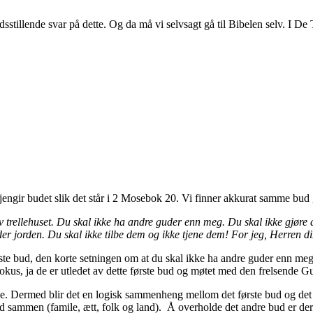
redsstillende svar på dette. Og da må vi selvsagt gå til Bibelen selv. I D
 gjengir budet slik det står i 2 Mosebok 20. Vi finner akkurat samme bud
 trellehuset.
Du skal ikke ha andre guder enn meg. Du skal ikke gjøre d
nder jorden. Du skal ikke tilbe dem og ikke tjene dem! For jeg, Herren
rste bud, den korte setningen om at du skal ikke ha andre guder enn me
okus, ja de er utledet av dette første bud og møtet med den frelsende 
. Dermed blir det en logisk sammenheng mellom det første bud og det a
yd sammen (famile, ætt, folk og land).
Å overholde det andre bud er der