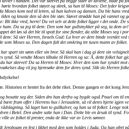
o tavler i hånden. Det var skrevet på begge sider av tavlene, både på f
a hørte hvordan folket støyet og skrek, sa han til Moses: Det lyder krigs
da Moses kom ned til leiren, så han kalven og dansen. Da ble hans vrede
 ilden og knuste den så den ble støv. Støvet strødde han på vannet og ga
te: Bli ikke vred, herre! Du vet selv at dette folket ligger i det onde.
t av ham. Da sa jeg til dem: Den som har gullsmykker på seg, ta dem av! 
uppet det løs så det ble til spott for sine fiender, da stilte Moses seg i
 dem: Så sier Herren, Israels Gud: La hver av dere binde sverdet ved side
de som Moses sa. Den dagen falt det omkring tre tusen mann av folket.
har spart sin sønn eller sin bror. Så skal han i dag gi dere sin velsignel
s synd. Så vendte Moses tilbake til Herren og sa: Å, dette folket har gjo
du har skrevet! Da sa Herren til Moses: Hver den som har syndet mot me
søkelses dag vil jeg hjemsøke dem for deres synd. Slik slo Herren folk
dsdyrkelse!
e. Historien er hentet fra det delte riket. Denne gangen er det kong Je
 og bosatte seg der. Siden dro han derfra og bygde også Pnuel om til en
å bære fram offer i Herrens hus i Jerusalem, så vil deres hjerte igjen 
slagning. Så laget han to gullkalver, og han sa til folket: Lenge nok h
lven i Betel. Den andre satte han i Dan. Dette ble en årsak til synd. Fol
e av folket til prester, enda de ikke var av Levis sønner.
Jeroboam en fest i likhet med den som holdes i Juda. Og han ofret på a