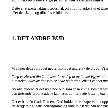
Johannes og andre viktige personer innen kristendommen."
Dette er et meget aktuelt spørsmål, og vi vil forsøke å gi et tilf
eller det skapte og tilbe disse bildene.
1. DET ANDRE BUD
Vi finner dette forbudet nedfelt som det andre av de ti bud. Vi
”Jeg er Herren din Gud, som førte deg ut av landet Egypt, ut av
himmelen, eller av det som er nede på jorden, eller i vannet u
Av alle budene er det ikke noe bud som er så viktig som det fø
den
frelsende
Gud. Budene kan leses ut i fra dette
teosentriske
f
Det er bare én Gud. Den ene Gud holder hele skaperverket oppe
frelsergjerning, hans herredømme og ikke minst det han har fø