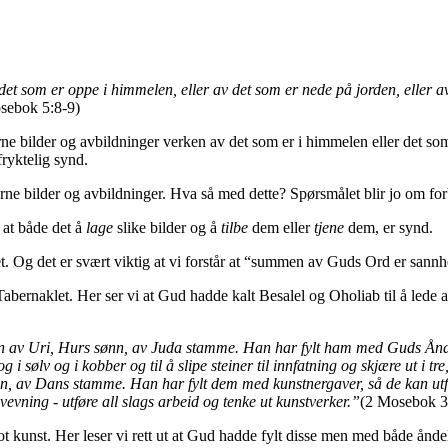
det som er oppe i himmelen, eller av det som er nede på jorden, eller a
sebok 5:8-9)
rne bilder og avbildninger verken av det som er i himmelen eller det som e
fryktelig synd.
rne bilder og avbildninger. Hva så med dette? Spørsmålet blir jo om for
 at både det å
lage
slike bilder og å
tilbe
dem eller
tjene
dem, er synd.
t. Og det er svært viktig at vi forstår at “summen av Guds Ord er sann
bernaklet. Her ser vi at Gud hadde kalt Besalel og Oholiab til å lede
sønn av Uri, Hurs sønn, av Juda stamme. Han har fylt ham med Guds Ån
 og i sølv og i kobber og til å slipe steiner til innfatning og skjære ut i t
nn, av Dans stamme. Han har fylt dem med kunstnergaver, så de kan utf
evning - utføre all slags arbeid og tenke ut kunstverker.”
(2 Mosebok 3
mot kunst. Her leser vi rett ut at Gud hadde fylt disse men med både ån