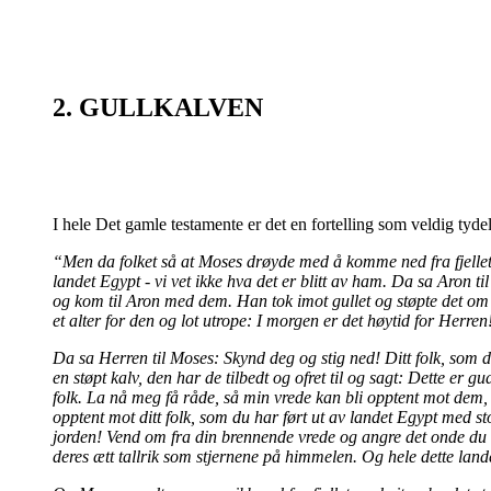
2. GULLKALVEN
I hele Det gamle testamente er det en fortelling som veldig tydel
“Men da folket så at Moses drøyde med å komme ned fra fjellet
landet Egypt - vi vet ikke hva det er blitt av ham. Da sa Aron 
og kom til Aron med dem. Han tok imot gullet og støpte det om o
et alter for den og lot utrope: I morgen er det høytid for Herren
Da sa Herren til Moses: Skynd deg og stig ned! Ditt folk, som d
en støpt kalv, den har de tilbedt og ofret til og sagt: Dette er 
folk. La nå meg få råde, så min vrede kan bli opptent mot dem, 
opptent mot ditt folk, som du har ført ut av landet Egypt med st
jorden! Vend om fra din brennende vrede og angre det onde du ha
deres ætt tallrik som stjernene på himmelen. Og hele dette landet