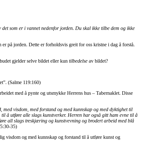
v det som er i vannet nedenfor jorden. Du skal ikke tilbe dem og ikke
r på jorden. Dette er forholdsvis greit for oss kristne i dag å forstå.
budet gjelder selve bildet eller kun
tilbedelse
av bildet?
het”. (Salme 119:160)
 arbeidet med å pynte og utsmykke Herrens hus – Tabernaklet. Disse
d, med visdom, med forstand og med kunnskap og med dyktighet til
re, til å utføre alle slags kunstverker. Herren har også gitt ham evne til å
øre all slags treskjæring og kunstvevning og brodert arbeid med blå
5:30-35)
delig visdom og med kunnskap og forstand til å utføre kunst og