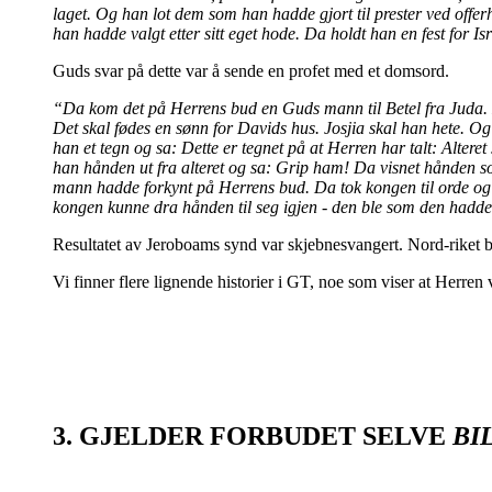
laget. Og han lot dem som han hadde gjort til prester ved offe
han hadde valgt etter sitt eget hode. Da holdt han en fest for Is
Guds svar på dette var å sende en profet med et domsord.
“Da kom det på Herrens bud en Guds mann til Betel fra Juda. H
Det skal fødes en sønn for Davids hus. Josjia skal han hete. O
han et tegn og sa: Dette er tegnet på at Herren har talt: Alter
han hånden ut fra alteret og sa: Grip ham! Da visnet hånden som
mann hadde forkynt på Herrens bud. Da tok kongen til orde og
kongen kunne dra hånden til seg igjen - den ble som den hadde
Resultatet av Jeroboams synd var skjebnesvangert. Nord-riket ble
Vi finner flere lignende historier i GT, noe som viser at Herren
3. GJELDER FORBUDET SELVE
BI