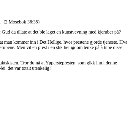
.”
(2 Mosebok 36:35)
 Gud da tillate at det ble laget en kunstvevning med kjeruber på?
g at man kommer inn i Det Hellige, hvor prestene gjorde tjeneste. Hva
erubene. Men vil en prest i en slik helligdom tenke på å tilbe disse
Paktskisten. Tror du nå at Ypperstepresten, som gikk inn i denne
, det var totalt utenkelig!