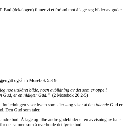
e Ti Bud (dekalogen) finner vi et forbud mot å lage seg bilder av guder
 gjengitt også i 5 Mosebok 5:8-9.
eg noe utskåret bilde, noen avbildning av det som er oppe i
 din Gud, er en nidkjær Gud.”
(2 Mosebok 20:2-5)
g. Innledningen viser hvem som taler – og viser at den
talende
Gud er
Gud. Den Gud som taler.
ndre bud. Å lage og tilbe andre gudebilder er en avvisning av hans
for det samme som å overholde det første bud.