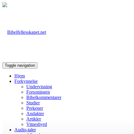
Toggle navigation
Hjem
Forkynnelse
Undervisning
Forsoningen
Bibelkommentarer
Studier
Prekener
Andakter
Artikler
Vitnesbyrd
Audio-taler