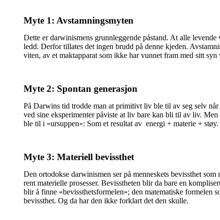
Myte 1: Avstamningsmyten
Dette er darwinismens grunnleggende påstand. At alle levende ves
ledd. Derfor tillates det ingen brudd på denne kjeden. Avstamni
viten, av et maktapparat som ikke har vunnet fram med sitt syn
Myte 2: Spontan generasjon
På Darwins tid trodde man at primitivt liv ble til av seg selv n
ved sine eksperimenter påviste at liv bare kan bli til av liv. M
ble til i «ursuppen»: Som et resultat av
energi + materie + støy.
Myte 3: Materiell bevissthet
Den ortodokse darwinismen ser på menneskets bevissthet som noe 
rent materielle prosesser. Bevisstheten blir da bare en kompliser
blir å finne «bevissthetsformelen»; den matematiske formelen som
bevissthet. Og da har den ikke forklart det den skulle.