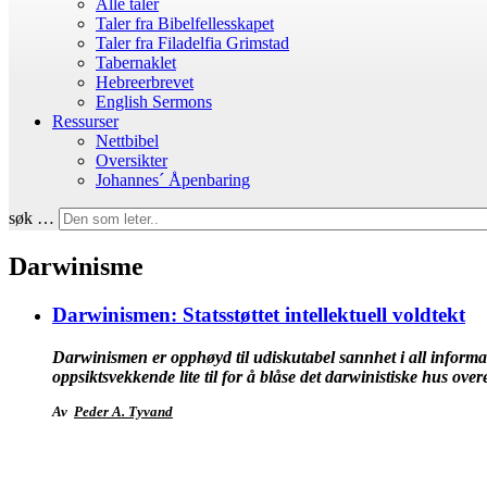
Alle taler
Taler fra Bibelfellesskapet
Taler fra Filadelfia Grimstad
Tabernaklet
Hebreerbrevet
English Sermons
Ressurser
Nettbibel
Oversikter
Johannes´ Åpenbaring
søk …
Darwinisme
Darwinismen: Statsstøttet intellektuell voldtekt
Darwinismen er opphøyd til udiskutabel sannhet i all informasjon
oppsiktsvekkende lite til for å blåse det darwinistiske hus over
Av
Peder A. Tyvand