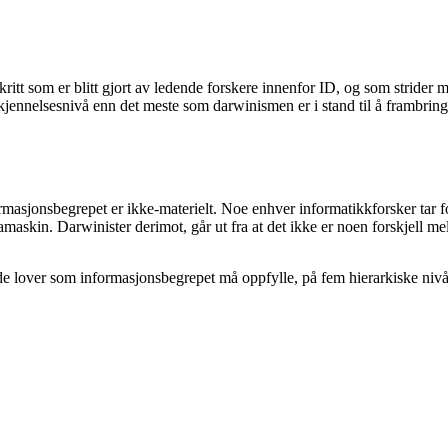
skritt som er blitt gjort av ledende forskere innenfor ID, og som strider
rkjennelsesnivå enn det meste som darwinismen er i stand til å frambrin
ormasjonsbegrepet er ikke-materielt. Noe enhver informatikkforsker tar 
amaskin. Darwinister derimot, går ut fra at det ikke er noen forskjell
nde lover som informasjonsbegrepet må oppfylle, på fem hierarkiske niv