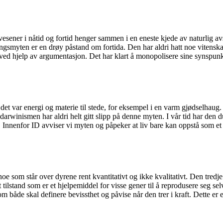
ener i nåtid og fortid henger sammen i en eneste kjede av naturlig avsta
ngsmyten er en drøy påstand om fortida. Den har aldri hatt noe vitenskap
 ved hjelp av argumentasjon. Det har klart å monopolisere sine synspunk
år det var energi og materie til stede, for eksempel i en varm gjødselha
en darwinismen har aldri helt gitt slipp på denne myten. I vår tid har de
Innenfor ID avviser vi myten og påpeker at liv bare kan oppstå som et 
som står over dyrene rent kvantitativt og ikke kvalitativt. Den tredje 
t tilstand som er et hjelpemiddel for visse gener til å reprodusere seg se
 både skal definere bevissthet og påvise når den trer i kraft. Dette er 