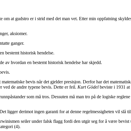
 om at gudstro er i strid med det man vet. Etter min oppfatning skyldes d
inger, aksiomer.
ntatte ganger.
n bestemt historisk hendelse.
ilde av hvordan en bestemt historisk hendelse har skjedd.
bevis.
matematiske bevis når det gjelder presisjon. Derfor har det matematiske
r ved de andre typene bevis. Dette er feil.
Kurt Gödel
beviste i 1931 at
il grunnpåstander som må tros. Dessuten må man tro på de logiske reglene
. Det ligger derimot ingen garanti for at denne regelmessigheten vil slå
rwinismen seiler under falsk flagg fordi den utgir seg for å være bevist 
tegori (4).