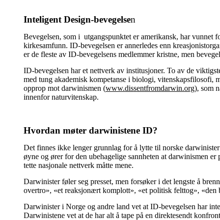
Inteligent Design-bevegelse
n
Bevegelsen, som i utgangspunktet er amerikansk, har vunnet fotfe
kirkesamfunn. ID-bevegelsen er annerledes enn kreasjonistorga
er de fleste av ID-bevegelsens medlemmer kristne, men bevege
ID-bevegelsen har et nettverk av institusjoner. To av de viktigst
med tung akademisk kompetanse i biologi, vitenskapsfilosofi, 
opprop mot darwinismen (
www.dissentfromdarwin.org
), som n
innenfor naturvitenskap.
Hvordan møter darwinistene ID?
Det finnes ikke lenger grunnlag for å lytte til norske darwinist
øyne og ører for den ubehagelige sannheten at darwinismen er p
tette nasjonale nettverk måtte mene.
Darwinister føler seg presset, men forsøker i det lengste å br
overtro», «et reaksjonært komplott», «et politisk felttog», «de
Darwinister i Norge og andre land vet at ID-bevegelsen har intel
Darwinistene vet at de har alt å tape på en direktesendt konfr