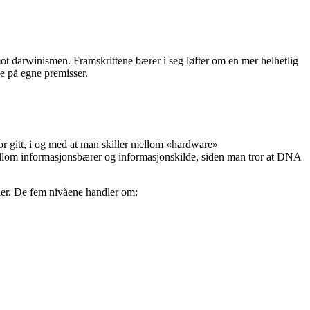
 mot darwinismen. Framskrittene bærer i seg løfter om en mer helhetlig
ge på egne premisser.
for gitt, i og med at man skiller mellom «hardware»
 mellom informasjonsbærer og informasjonskilde, siden man tror at DNA
åer. De fem nivåene handler om: