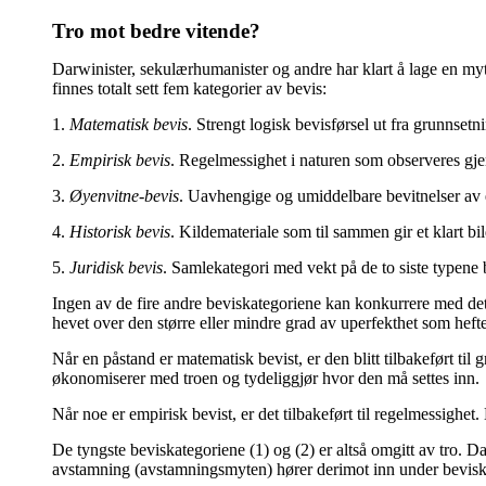
Tro mot bedre vitende?
Darwinister, sekulærhumanister og andre har klart å lage en myte
finnes totalt sett fem kategorier av bevis:
1.
Matematisk bevis
. Strengt logisk bevisførsel ut fra grunnsetn
2.
Empirisk bevis
. Regelmessighet i naturen som observeres gje
3.
Øyenvitne-bevis
. Uavhengige og umiddelbare bevitnelser av e
4.
Historisk bevis
. Kildemateriale som til sammen gir et klart b
5.
Juridisk bevis
. Samlekategori med vekt på de to siste typene 
Ingen av de fire andre beviskategoriene kan konkurrere med det 
hevet over den større eller mindre grad av uperfekthet som hefte
Når en påstand er matematisk bevist, er den blitt tilbakeført t
økonomiserer med troen og tydeliggjør hvor den må settes inn.
Når noe er empirisk bevist, er det tilbakeført til regelmessighet
De tyngste beviskategoriene (1) og (2) er altså omgitt av tro. Da
avstamning (avstamningsmyten) hører derimot inn under beviska