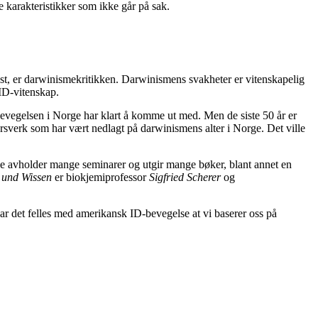
karakteristikker som ikke går på sak.
kest, er darwinismekritikken. Darwinismens svakheter er vitenskapelig
 ID-vitenskap.
D-bevegelsen i Norge har klart å komme ut med. Men de siste 50 år er
 årsverk som har vært nedlagt på darwinismens alter i Norge. Det ville
De avholder mange seminarer og utgir mange bøker, blant annet en
 und Wissen
er biokjemiprofessor
Sigfried Scherer
og
har det felles med amerikansk ID-bevegelse at vi baserer oss på