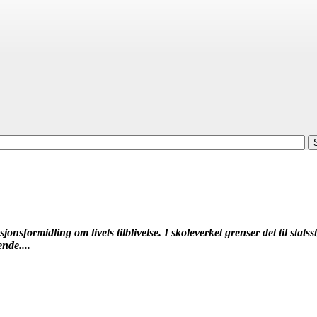
sformidling om livets tilblivelse. I skoleverket grenser det til statsstø
ende....