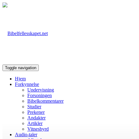
Toggle navigation
Hjem
Forkynnelse
Undervisning
Forsoningen
Bibelkommentarer
Studier
Prekener
Andakter
Artikler
Vitnesbyrd
Audio-taler