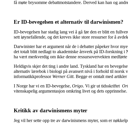
få møte brysomme debattmotstandere. Derved kan han og andre d
Er ID-bevegelsen et alternativ til darwinismen?
ID-bevegelsen har stadig lang vei å gå før den er blitt en full
sett iøynefallende, og det kreves ikke store ressurser for å avd
Darwinister har et argument når de i debatter påpeker hvor mye d
det totalt blitt nedlagt to akademiske årsverk på ID-forskning i
ha vært merkverdig om ikke denne ressursovervekten medførte 
Heldigvis skjer det ting i andre land. Tyskland har en bevegelse
alternativ lærebok i biologi på avansert nivå i forhold til nor
informatikkprofessor
Werner Gitt
. Begge er omtalt med artikler
I Norge har vi en ID-bevegelse,
Origo
. Vi gir ut tidsskriftet
Or
vitenskapelig argumentasjon omkring livet og dets opprinnelse.
Kritikk av darwinismens myter
Jeg vil her sette opp tre av darwinismens myter, som er nøkkel