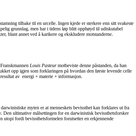
mning tilbake til en urcelle. Ingen kjede er sterkere enn sitt svakeste
elig grunnlag, men har i tidens løp blitt opphøyd til udiskutabel
ter, blant annet ved å karikere og ekskludere motstanderne.
ug. Franskmannen
Louis Pasteur
motbeviste denne påstanden, da han
n dukket opp igjen som forklaringen på hvordan den første levende celle
resultat av
energi + materie + informasjon.
darwinistiske myten er at menneskets bevissthet kan forklares ut fra
lv. Den ultimative målsettingen for en darwinistisk bevissthetsforsker
en utopi fordi bevissthetsformelen forutsetter en erkjennende