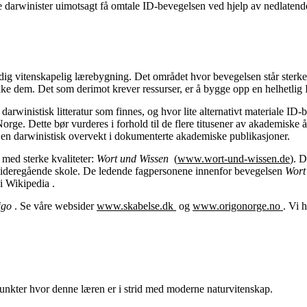
arwinister uimotsagt få omtale ID-bevegelsen ved hjelp av nedlatende 
verdig vitenskapelig lærebygning. Det området hvor bevegelsen står ster
ekke dem. Det som derimot krever ressurser, er å bygge opp en helhetlig
arwinistisk litteratur som finnes, og hvor lite alternativt materiale I
 Norge. Dette bør vurderes i forhold til de flere titusener av akademiske
en darwinistisk overvekt i dokumenterte akademiske publikasjoner.
 med sterke kvaliteter:
Wort und Wissen
(
www.wort-und-wissen.de
). 
sk videregående skole. De ledende fagpersonene innenfor bevegelsen
Wort
 i
Wikipedia
.
igo
. Se våre websider
www.skabelse.dk
og
www.origonorge.no
. Vi 
punkter hvor denne læren er i strid med moderne naturvitenskap.