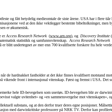
ste og fått betydelig medieomtale de siste årene. USA har i flere tiår h
nisasjonene ved at den ikke vektlegger bestemte bibeltolkninger, men b
lsen er økumenisk.
e er
Access Research Network
(
www.arn.org
), og
Discovery Institute
(
matematisk statistikk og samfunnsvitenskap.
Access Research Network
å er blitt undertegnet av mer enn 700 kvalifiserte forskere fra hele ver
er når de hardnakket fastholder at det ikke finnes kvalifisert motstand m
å vikende front i internasjonal vitenskap. Først og fremst i USA. Det s
ennemerke hele ID-bevegelsen som useriøs. ID-bevegelsen blir av darwini
n bevisst valgte uvitenhet» og «en sammensvergelse mot vitenskapen», og
lektuell substans, og at den derfor truer deres egne posisjoner. Målsetti
ontasjon med darwinkritiske professorer på NRK TV. Derfor kan profiler