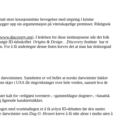
att store kreasjonistiske bevegelser med utspring i kristne
ygger opp sin argumentasjon på vitenskapelige premisser. Riktignok
www.discovery.org
). I ledelsen for disse institusjonene står det folk
utgir ID-tidsskriftet
Origins & Design
.
Discovery Institute
har et
den. For å få undertegne denne listen kreves det at man har doktorgrad
ot darwinismen. Sannheten er vel heller at norske darwinister lukker
om skjer i USA får ringvirkninger over hele verden, uansett hva de
ster kalt for «religiøst svermeri», «gammeldagse dogmer», «fanatisk
 lignende karakteristikker.
ngen med svartmalingen er å få avlyst ID-debatten før den starter.
te darwinister som
Dag O. Hessen
kreve å få sitte alene i studio uten å