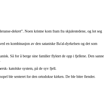
oleranse-dekret”. Noen kristne kom fram fra skjulestedene, og lot seg
ne ved en kombinasjon av den sataniske Ba'al-dyrkelsen og det som
atanisk. Så for å berge sine familier flyktet de opp i fjellene. Den sanne
.
ersk- katolske system, på de syv fjell.
opel ble senteret for den ortodokse kirken. De ble bitre fiender.