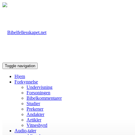
Toggle navigation
Hjem
Forkynnelse
Undervisning
Forsoningen
Bibelkommentarer
Studier
Prekener
Andakter
Artikler
Vitnesbyrd
Audio-taler