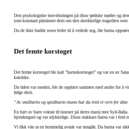
Den psykologiske innvirkningen på disse jødiske mødre og deres
som konstant påminnet dem om den skrekkelige tragedien som r
Da de ikke hadde noen fedre til å veilede seg, ble barna opprørsk
Det femte korstoget
Det femte korstoget ble kalt ”barnekorstoget” og var en av Sata
katolske.
Da tiden var moden, ble de opplært sammen med andre for å vinne 
følge dem.
“Av småbarns og spedbarns munn har du reist et vern for dine 
En hær av barn vokste til tusener på deres marsj mot Syd-Itali
hjemlengsel og var ulykkelige. Disse stakkars barna var i ferd m
Vi fikk vite at en hemmelig avtale var inngått. Da barna var sik