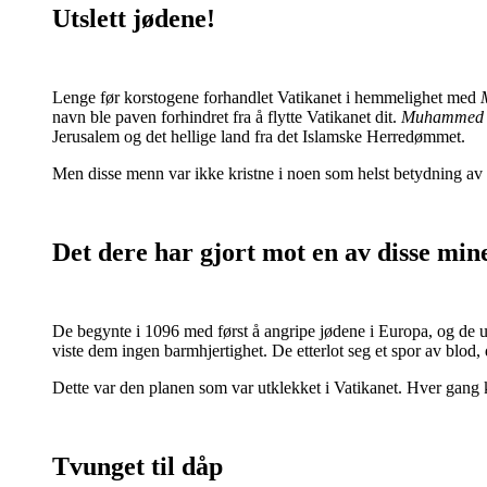
Utslett jødene!
Lenge før korstogene forhandlet Vatikanet i hemmelighet med
navn ble paven forhindret fra å flytte Vatikanet dit.
Muhammed
Jerusalem og det hellige land fra det Islamske Herredømmet.
Men disse menn var ikke kristne i noen som helst betydning av o
Det dere har gjort mot en av disse mine
De begynte i 1096 med først å angripe jødene i Europa, og de u
viste dem ingen barmhjertighet. De etterlot seg et spor av blod
Dette var den planen som var utklekket i Vatikanet. Hver gang k
Tvunget til dåp