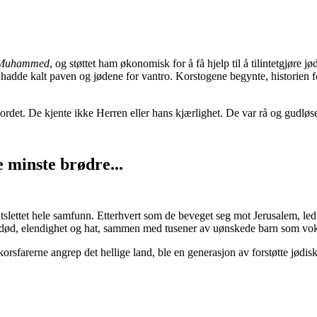
Muhammed
, og støttet ham økonomisk for å få hjelp til å tilintetgjøre
hadde kalt paven og jødene for vantro. Korstogene begynte, historien for
rdet. De kjente ikke Herren eller hans kjærlighet. De var rå og gudløse 
 minste brødre...
tslettet hele samfunn. Etterhvert som de beveget seg mot Jerusalem, l
, død, elendighet og hat, sammen med tusener av uønskede barn som vokst
orsfarerne angrep det hellige land, ble en generasjon av forstøtte jødis