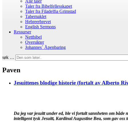
Alle taler
Taler fra Bibelfellesskapet
Taler fra Filadelfia Grimstad
Tabernaklet
Hebreerbrevet
English Sermons
Ressurser
Nettbibel
Oversikter
Johannes´ Åpenbaring
søk …
Paven
Jesuittenes blodige historie (fortalt av Alberto Ri
Da jeg var jesuitt under ed, ble vi fortalt sannheten om både 
intelligent tysk Jesuitt, Kardinal Augustine Bea, som gav oss 