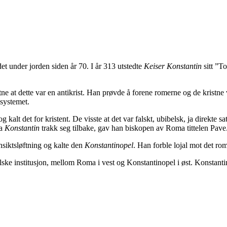
et under jorden siden år 70. I år 313 utstedte
Keiser Konstantin
sitt ”T
istne at dette var en antikrist. Han prøvde å forene romerne og de krist
 systemet.
g kalt det for kristent. De visste at det var falskt, ubibelsk, ja direkte s
a
Konstantin
trakk seg tilbake, gav han biskopen av Roma tittelen Pave
nsiktsløftning og kalte den
Konstantinopel
. Han forble lojal mot det rom
olske institusjon, mellom Roma i vest og Konstantinopel i øst. Konstantin