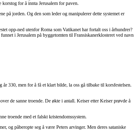
ge korstog for å innta Jerusalem for paven.
ne på jorden. Og den som leder og manipulerer dette systemet er
festet opp-ned utenfor Roma som Vatikanet har fortalt oss i århundrer?
 funnet i Jerusalem på byggetomten til Fransiskanerklosteret ved navn
30, men for å få et klart bilde, la oss gå tilbake til korsfestelsen.
 over de sanne troende. De økte i antall. Keiser etter Keiser prøvde å
anne troende med et falskt kristendomssystem.
ymer, og påberopte seg å være Peters arvinger. Men deres sataniske