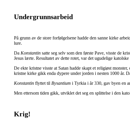
Undergrunnsarbeid
På grunn av de store forfølgelsene hadde den sanne kirke arbeid
lure.
Da
Konstantin
satte seg selv som den første Pave, visste de kr
Jesus lærte. Resultatet av dette rotet, var det ugudelige katolske
De ekte kristne visste at Satan hadde skapt et religiøst monster, o
kristne kirke gikk enda dypere under jorden i nesten 1000 år. D
Konstantin
flyttet til
Bysantium
i Tyrkia i år 330, gav byen en a
Men ettersom tiden gikk, utviklet det seg en splittelse i den kat
Krig!