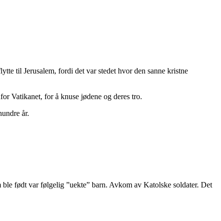
lytte til Jerusalem, fordi det var stedet hvor den sanne kristne
or Vatikanet, for å knuse jødene og deres tro.
hundre år.
om ble født var følgelig ”uekte” barn. Avkom av Katolske soldater. Det