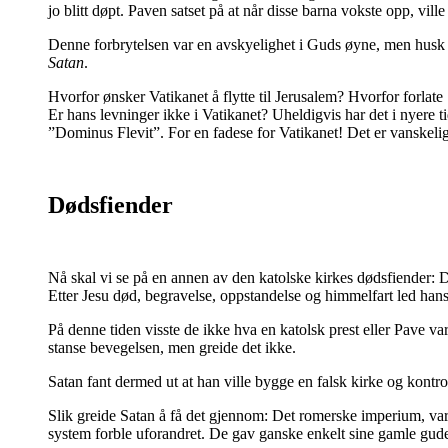
jo blitt døpt. Paven satset på at når disse barna vokste opp, vil
Denne forbrytelsen var en avskyelighet i Guds øyne, men husk 
Satan
.
Hvorfor ønsker Vatikanet å flytte til Jerusalem? Hvorfor forlate
Er hans levninger ikke i Vatikanet? Uheldigvis har det i nyere
”Dominus Flevit”. For en fadese for Vatikanet! Det er vanskelig 
Dødsfiender
Nå skal vi se på en annen av den katolske kirkes dødsfiender: De
Etter Jesu død, begravelse, oppstandelse og himmelfart led hans
På denne tiden visste de ikke hva en katolsk prest eller Pave var
stanse bevegelsen, men greide det ikke.
Satan fant dermed ut at han ville bygge en falsk kirke og kontr
Slik greide Satan å få det gjennom: Det romerske imperium, var 
system forble uforandret. De gav ganske enkelt sine gamle gude