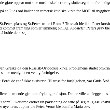
le de gjøre opprør mot sine muslimske herrer og slutte seg til de fremtidi
på at Guds ord kaller den romersk katolske kirke for MOR til stygghete
 St.Peters plass og St.Peters trone i Roma? Tross alt ble ikke Peter kors
 tid kommet fram ting som er temmelig pinlige.
Apostelen Peters
grav ble
å holde dette skjult.
n Greske og den Russisk-Ortodokse kirke. Problemene startet omkring år 3
 sanne menighet en veldig forfølgelse.
. Fordi de ennå ikke eksisterte. Til tross for forfølgelsen, var Guds Ånd
ollere de troende gjennom frykt og tradisjon. Denne ville ødelegge de s
i forfall. Keiserne endret sin påkledning de satte på seg religiøse kost
r nye navn. Jupiter ble Peter. Venus ble Jomfru Maria osv.