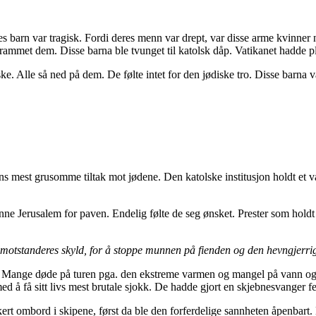
 barn var tragisk. Fordi deres menn var drept, var disse arme kvinner
ammet dem. Disse barna ble tvunget til katolsk dåp. Vatikanet hadde 
e. Alle så ned på dem. De følte intet for den jødiske tro. Disse barna va
ns mest grusomme tiltak mot jødene. Den katolske institusjon holdt et 
Jerusalem for paven. Endelig følte de seg ønsket. Prester som holdt et k
motstanderes skyld, for å stoppe munnen på fienden og den hevngjerri
a. Mange døde på turen pga. den ekstreme varmen og mangel på vann og m
ed å få sitt livs mest brutale sjokk. De hadde gjort en skjebnesvanger f
kert ombord i skipene, først da ble den forferdelige sannheten åpenbart.