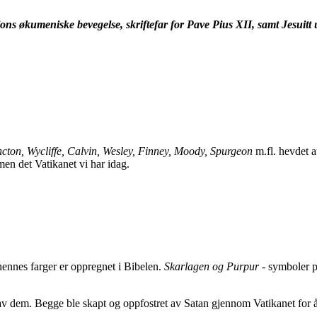
jons økumeniske bevegelse, skriftefar for Pave Pius XII, samt Jesuitt u
ncton,
Wycliffe, Calvin, Wesley, Finney, Moody, Spurgeon
m.fl. hevdet a
n det Vatikanet vi har idag.
hennes farger er oppregnet i Bibelen.
Skarlagen og Purpur
- symboler på
av dem. Begge ble skapt og oppfostret av Satan gjennom Vatikanet for å 