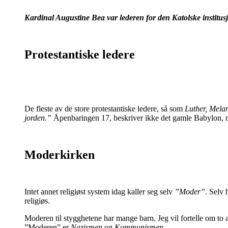
Kardinal Augustine Bea
var lederen for den Katolske institus
Protestantiske ledere
De fleste av de store protestantiske ledere, så som
Luther, Mela
jorden.”
Åpenbaringen 17, beskriver ikke det gamle Babylon, me
Moderkirken
Intet annet religiøst system idag kaller seg selv
”Moder”
. Selv 
religiøs.
Moderen til stygghetene har mange barn. Jeg vil fortelle om to 
”Moderen” er
Nazismen
og
Kommunismen
.