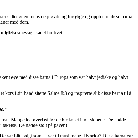
 nær sultedøden mens de prøvde og forsørge og oppfostre disse barna
planer med dem.
r følelsesmessig skadet for livet.
våkent øye med disse barna i Europa som var halvt jødiske og halvt
ors i sin hånd siterte Salme 8:3 og inspirerte slik disse barna til å
ge.”
at. Mange led overlast før de ble lastet inn i skipene. De hadde
eiltakelse! De hadde stolt på paven!
 De var blitt solgt som slaver til muslimene. Hvorfor? Disse barna var