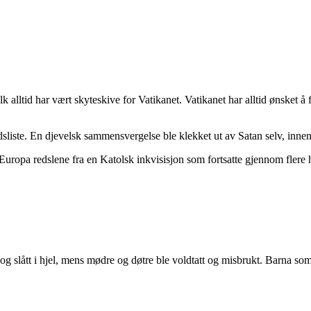
k alltid har vært skyteskive for Vatikanet. Vatikanet har alltid ønsket å f
sliste. En djevelsk sammensvergelse ble klekket ut av Satan selv, innenf
Europa redslene fra en Katolsk inkvisisjon som fortsatte gjennom flere 
t og slått i hjel, mens mødre og døtre ble voldtatt og misbrukt. Barna s