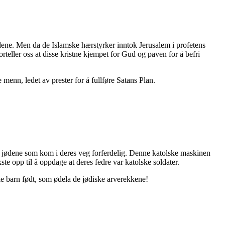
 jødene. Men da de Islamske hærstyrker inntok Jerusalem i profetens
teller oss at disse kristne kjempet for Gud og paven for å befri
menn, ledet av prester for å fullføre Satans Plan.
ed jødene som kom i deres veg forferdelig. Denne katolske maskinen
e opp til å oppdage at deres fedre var katolske soldater.
ke barn født, som ødela de jødiske arverekkene!