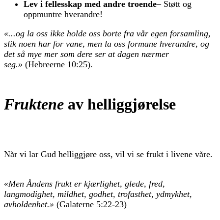
Lev i fellesskap med andre troende
– Støtt og
oppmuntre hverandre!
«...og la oss ikke holde oss borte fra vår egen forsamling,
slik noen har for vane, men la oss formane hverandre, og
det så mye mer som dere ser at dagen nærmer
seg.»
(Hebreerne 10:25).
Fruktene
av helliggjørelse
Når vi lar Gud helliggjøre oss, vil vi se frukt i livene våre.
«Men Åndens frukt er kjærlighet, glede, fred,
langmodighet, mildhet, godhet, trofasthet, ydmykhet,
avholdenhet.»
(Galaterne 5:22-23)