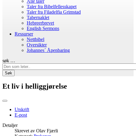
Alle taler
Taler fra Bibelfellesskapet
Taler fra Filadelfia Grimstad
Tabernaklet
Hebreerbrevet
English Sermons
Ressurser
Nettbibel
Oversikter
Johannes´ Åpenbaring
søk …
Søk
Et liv i helliggjørelse
Utskrift
E-post
Detaljer
Skrevet av
Olav Fjærli