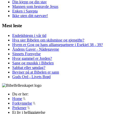
Din kjepp og din stav
Mannen som begravde Jesus
Enken i Sarepta
Ikke uten ditt nærvær!
Mest leste
Endetidstegn i vår tid
Hva sier Bibelen om skilsmisse og gjengifte?
Hvem er Gog og hans alliansepartnere i Esekiel 38 - 39?
Åndens Gaver - Nådegavene
Sinnets Fornyelse
Hvor gammel er Jorden?
Sang og musikk i Bibelen
Sabbat eller søndag?
Beviser på at Bibelen er sann
Guds Ord - Livets Brød
Du er her:
Home
\\
Forkynnelse
\\
Prekener
\\
Et liv i helliggjørelse