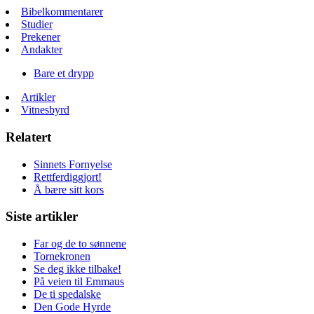
Bibelkommentarer
Studier
Prekener
Andakter
Bare et drypp
Artikler
Vitnesbyrd
Relatert
Sinnets Fornyelse
Rettferdiggjort!
Å bære sitt kors
Siste artikler
Far og de to sønnene
Tornekronen
Se deg ikke tilbake!
På veien til Emmaus
De ti spedalske
Den Gode Hyrde