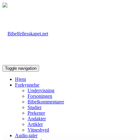
Toggle navigation
Hjem
Forkynnelse
Undervisning
Forsoningen
Bibelkommentarer
Studier
Prekener
Andakter
Artikler
Vitnesbyrd
Audio-taler