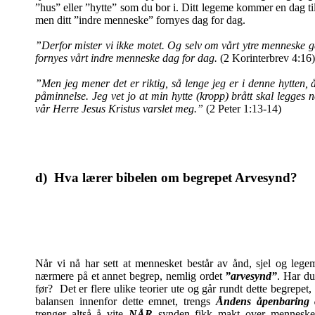
”hus” eller ”hytte” som du bor i. Ditt legeme kommer en dag til
men ditt ”indre menneske” fornyes dag for dag.
”Derfor mister vi ikke motet. Og selv om vårt ytre menneske gå
fornyes vårt indre menneske dag for dag.
(2 Korinterbrev 4:16)
”Men jeg mener det er riktig, så lenge jeg er i denne hytten, 
påminnelse. Jeg vet jo at min hytte (kropp) brått skal legges 
vår Herre Jesus Kristus varslet meg.”
(2 Peter 1:13-14)
d) Hva lærer bibelen om begrepet Arvesynd?
Når
vi nå har sett at mennesket består av ånd, sjel og legem
nærmere på et annet begrep, nemlig ordet
”arvesynd”
. Har du
før? Det er flere ulike teorier ute og går rundt dette begrepet
balansen innenfor dette emnet, trengs
Åndens åpenbaring 
trenger altså å vite
NÅR
synden fikk makt over menneske