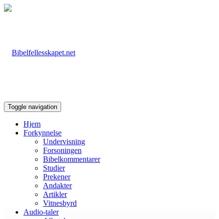
Toggle navigation
Hjem
Forkynnelse
Undervisning
Forsoningen
Bibelkommentarer
Studier
Prekener
Andakter
Artikler
Vitnesbyrd
Audio-taler