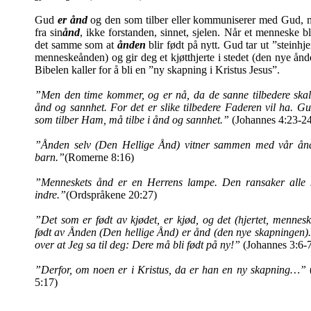
Gud
er ånd
og den som tilber eller kommuniserer med Gud, m
fra sin
ånd
, ikke forstanden, sinnet, sjelen. Når et menneske blir
det samme som at
ånden
blir født på nytt. Gud tar ut ”steinhj
menneskeånden) og gir deg et kjøtthjerte i stedet (den nye ånde
Bibelen kaller for å bli en ”ny skapning i Kristus Jesus”.
”Men den time kommer, og er nå, da de sanne tilbedere skal 
ånd og sannhet. For det er slike tilbedere Faderen vil ha. G
som tilber Ham, må tilbe i ånd og sannhet.”
(Johannes 4:23-2
”Ånden selv (Den Hellige Ånd) vitner sammen med vår ånd
barn.”
(Romerne 8:16)
”Menneskets ånd er en Herrens lampe. Den ransaker alle 
indre.”
(Ordspråkene 20:27)
”Det som er født av kjødet, er kjød, og det (hjertet, menne
født av Ånden (Den hellige Ånd) er ånd (den nye skapningen)
over at Jeg sa til deg: Dere må bli født på ny!”
(Johannes 3:6-
”Derfor, om noen er i Kristus, da er han en ny skapning…”
5:17)