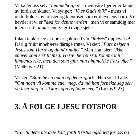
Vi kaller oss selv
"himmelborgere"
, men våre hjerter er fanget
av jordiske skatter. Vi synger:
"Vi er Guds folk"
- mens vi
underholdes av artister og kjendiser som er djevelens barn. Vi
hevder at vi er
"død for denne verden"
men vi er samtidig mer
interessert i
moter
enn vi er i evige sjeler!
Iblant tenker jeg at noe er galt med vår
"frelses"
opplevelse!
Dårlig frukt innebærer dårlige røtter. Vi sier:
"Bare bekjenn
Jesus som Herre og du når målet."
Men Han sier:
"Ikke
enhver som sier til meg: Herre, herre! skal komme inn i
himlenes rike, men den som gjør min himmelske Fars vilje."
(Matteus 7:21)
Vi sier:
"Bare be en bønn og det er gjort."
Han sier til alle:
"Om noen vil komme etter meg, da må han fornekte seg selv
og hver dag ta sitt kors opp og følge meg."
(Lukas 9:23)
3. Å FØLGE I JESU FOTSPOR
"For til dette ble dere kalt, fordi Kristus også led for oss og