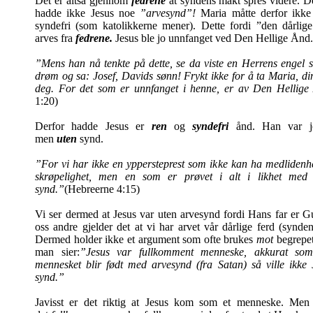
Det er altså gjennom
fedrene
at syndens makt spres videre. D
hadde ikke Jesus noe
”arvesynd”!
Maria måtte derfor ikke
syndefri (som katolikkerne mener). Dette fordi ”den dårlige
arves fra
fedrene.
Jesus ble jo unnfanget ved Den Hellige Ånd.
”Mens han nå tenkte på dette, se da viste en Herrens engel 
drøm og sa: Josef, Davids sønn! Frykt ikke for å ta Maria, din
deg. For det som er unnfanget i henne, er av Den Hellig
1:20)
Derfor hadde Jesus er
ren
og
syndefri
ånd. Han var jo
men
uten
synd.
”For vi har ikke en yppersteprest som ikke kan ha medlidenh
skrøpelighet, men en som er prøvet i alt i likhet med
synd.”
(Hebreerne 4:15)
Vi ser dermed at Jesus var uten arvesynd fordi Hans far er Gu
oss andre gjelder det at vi har arvet vår dårlige ferd (synden
Dermed holder ikke et argument som ofte brukes
mot
begrepet
man sier:
”Jesus var fullkomment menneske, akkurat so
mennesket blir født med arvesynd (fra Satan) så ville ikke 
synd.”
Javisst er det riktig at Jesus kom som et menneske. M