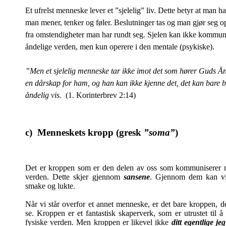
Et ufrelst menneske lever et ”sjelelig” liv. Dette betyr at man ha
man mener, tenker og føler. Beslutninger tas og man gjør seg 
fra omstendigheter man har rundt seg. Sjelen kan ikke kommu
åndelige verden, men kun operere i den mentale (psykiske).
”Men et sjelelig menneske tar ikke imot det som hører Guds Ånd
en dårskap for ham, og han kan ikke kjenne det, det kan bar
åndelig vis.
(1. Korinterbrev 2:14)
c) Menneskets kropp (gresk
”soma”
)
Det er kroppen som er den delen av oss som kommuniserer 
verden. Dette skjer gjennom
sansene
. Gjennom dem kan vi 
smake og lukte.
Når vi står overfor et annet menneske, er det bare kroppen, d
se. Kroppen er et fantastisk skaperverk, som er utrustet til å 
fysiske verden. Men kroppen er likevel ikke
ditt egentlige jeg