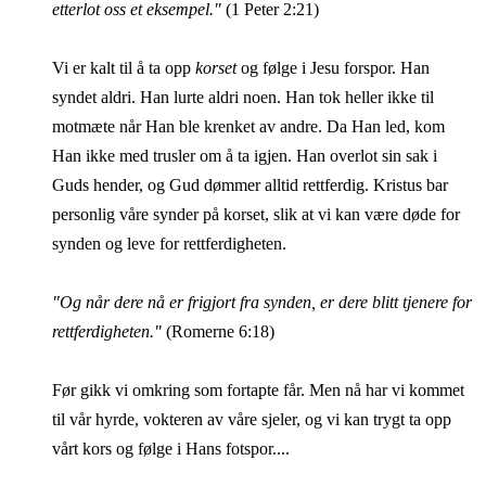
etterlot oss et eksempel."
(1 Peter 2:21)
Vi er kalt til å ta opp
korset
og følge i Jesu forspor. Han
syndet aldri. Han lurte aldri noen. Han tok heller ikke til
motmæte når Han ble krenket av andre. Da Han led, kom
Han ikke med trusler om å ta igjen. Han overlot sin sak i
Guds hender, og Gud dømmer alltid rettferdig. Kristus bar
personlig våre synder på korset, slik at vi kan være døde for
synden og leve for rettferdigheten.
"Og når dere nå er frigjort fra synden, er dere blitt tjenere for
rettferdigheten."
(Romerne 6:18)
Før gikk vi omkring som fortapte får. Men nå har vi kommet
til vår hyrde, vokteren av våre sjeler, og vi kan trygt ta opp
vårt kors og følge i Hans fotspor....