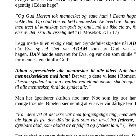
egentlig i Edens hage?
”Og Gud Herren tok mennesket og satte ham i Edens hage,
vokte den. Og Gud Herren bød mennesket: Av hvert tre i hagen k
men treet til kunnskap om godt og ondt, må du ikke ete av, 
eter av det, skal du visselig dø!”
(1 Mosebok 2:15-17)
Legg merke til en viktig detalj her. Syndefallet skjedde når
A
når Eva spiste! Det var
ADAM
som av Gud var satt
hagen.
HAN
hadde ansvaret for Eva, og var den som skulle 
for menneskene innfor Gud!
Adam representerte alle mennesker til alle tider! Når han 
menneskeslekten med ham!
Det var jo dette vi leste i Romer
likesom synden kom inn i verden ved ett menneske, slik trengt
til alle mennesker, fordi de syndet alle.”
Men her åpenbarer skriften noe mer. Noe som jeg tror har 
mange troende. Bibelen sier nemlig at vi arver vår dårlige ferd 
”For dere vet at det ikke var med forgjengelige ting, med sølv 
ble kjøpt fri fra den dårlige ferd som var arvet fra
fedrene
,
dyrebare blod, som blodet av et feilfritt og lyteløst lam.”
(1 Pet