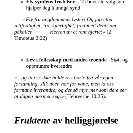
Fly syndens fristelser
– Ta bevisste valg som
hjelper deg å unngå synd!
«Fly fra ungdommens lyster! Og jag etter
rettferdighet, tro, kjærlighet, fred med dem som
påkaller
Herren av et rent hjerte!»
(2
Timoteus 2:22)
Lev i fellesskap med andre troende
– Støtt og
oppmuntre hverandre!
«...og la oss ikke holde oss borte fra vår egen
forsamling, slik noen har for vane, men la oss
formane hverandre, og det så mye mer som dere ser
at dagen nærmer seg.»
(Hebreerne 10:25).
Fruktene
av helliggjørelse