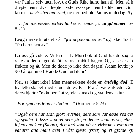
var Paulus selv uten lov, og Guds Rike hørte ham til. Men 
drepte ham, dvs. drepte livsfellesskapet han hadde med 
kom en
bevissthet om synd
, og dermed ble Paulus underlagt S
”… for menneskehjertets tanker er onde fra
ungdommen
av
8:21)
Legg merke til at det står
”fra ungdommen av”
og ikke ”fra fø
"fra barnsben av".
La oss gå videre. Vi leser i 1. Mosebok at Gud hadde sagt
ville dø den dagen de åt av treet midt i hagen. Og vi leser at
frukten og åt. Men de døde jo ikke den dagen! Adam levde jo 
900 år gammel! Hadde Gud lurt dem?
Nei, så klart ikke! Men menneskene døde en
åndelig død
. 
livsfellesskapet med Gud, deres Far. Fra å være ikledd Guds
deres hjerter ”okkupert” at syndens makt og syndens natur.
”For syndens lønn er døden…”
(Romerne 6:23)
”Også dere har Han gjort levende, dere som var døde ved der
og synder. I disse vandret dere før på denne verdens vis, ette
luftens makter (Satan), den ånd som nå er virksom i vantroe
vandret alle blant dem i vårt kjøds lyster, og vi gjorde kj