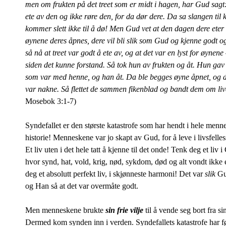
men om frukten på det treet som er midt i hagen, har Gud sagt:
ete av den og ikke røre den, for da dør dere. Da sa slangen til
kommer slett ikke til å dø! Men Gud vet at den dagen dere eter a
øynene deres åpnes, dere vil bli slik som Gud og kjenne godt o
så nå at treet var godt å ete av, og at det var en lyst for øynene –
siden det kunne forstand. Så tok hun av frukten og åt. Hun ga
som var med henne, og han åt. Da ble begges øyne åpnet, og d
var nakne. Så flettet de sammen fikenblad og bandt dem om li
Mosebok 3:1-7)
Syndefallet er den største katastrofe som har hendt i hele menn
historie! Menneskene var jo skapt av Gud, for å leve i livsfel
Et liv uten i det hele tatt å kjenne til det onde! Tenk deg et liv 
hvor synd, hat, vold, krig, nød, sykdom, død og alt vondt ikke 
deg et absolutt perfekt liv, i skjønneste harmoni! Det var
slik
Gu
og Han så at det var overmåte godt.
Men menneskene brukte
sin frie vilje
til å vende seg bort fra si
Dermed kom synden inn i verden. Syndefallets katastrofe har før