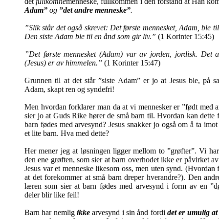
det
fullkomne
menneske, fullkommen i den forstand at Han k
Adam”
og
”det andre menneske”
.
”Slik står det også skrevet: Det første mennesket, Adam, ble til
Den siste Adam ble til en ånd som gir liv.”
(1 Korinter 15:45)
”Det første mennesket (Adam) var av jorden, jordisk. Det 
(Jesus) er av himmelen.”
(1 Korinter 15:47)
Grunnen til at det står ”siste Adam” er jo at Jesus ble, på
Adam, skapt ren og syndefri!
Men hvordan forklarer man da at vi mennesker er ”født med a
sier jo at Guds Rike hører de små barn til. Hvordan kan dette 
barn fødes med arvesynd? Jesus snakker jo også om å ta imo
et lite barn. Hva med dette?
Her mener jeg at løsningen ligger mellom to ”grøfter”. Vi har 
den ene grøften, som sier at barn overhodet ikke er påvirket av
Jesus var et menneske likesom oss, men uten synd. (Hvordan 
at det forekommer at små barn dreper hverandre?). Den andre
læren som sier at barn fødes med arvesynd i form av en ”
deler blir like feil!
Barn har nemlig
ikke
arvesynd i sin ånd fordi
det er umulig a