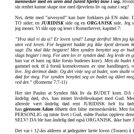
mennesker med en uren ånd (urent hjerte) inne i seg.
Hvord
sin renhet kunne skape noe med djevelens liv og natur i seg?
Nei, dette med ”arvesynd” kan bare forklares på EN måte. D
TO sider; en
JURIDISK
side og en
ORGANISK
side. Jeg s
jeg mener. Vi slår opp og leser i Romerbrevet, kapittel 7:
”Hva skal vi da si? Er loven synd? Langt derifra! Men jeg kj
uten ved loven. For begjæret hadde jeg ikke kjent dersom i
sagt: Du skal ikke begjære! Men synden benyttet seg av bude
slags begjær i meg. For uten lov er synden død. Jeg levde en 
han var et barn og ikke forsto budenes krav).
Men da budet
gammel nok til å forstå konsekvensen av sine handlinger),
v
live. Jeg derimot døde. Og det viste seg at budet, som skulle være
død for meg. For synden benyttet seg av budet og dåret me
ved det.”
(Romerne 7:7-11)
Her sier Paulus at Synden fikk liv da BUDET kom. DA 
åndelig død, dvs. han mistet livsfellesskapet med Gud. M
allerede vært åndelig død rent JURIDISK helt fra føds
han
gjennom Adam
tilhørte den falne menneskeslekt. Men for
PERSONLIG og miste livet i Gud, måtte Paulus oppleve den
SELV! DA ble han åndelig død også ORGANISK, ikke bare
Det var i 12-års alderen at jødegutter lærte loven (Toraen) å k