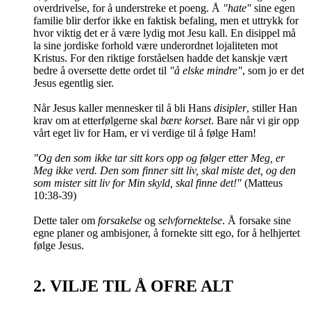
overdrivelse, for å understreke et poeng. Å
"hate"
sine egen
familie blir derfor ikke en faktisk befaling, men et uttrykk for
hvor viktig det er å være lydig mot Jesu kall. En disippel må
la sine jordiske forhold være underordnet lojaliteten mot
Kristus. For den riktige forståelsen hadde det kanskje vært
bedre å oversette dette ordet til
"å elske mindre"
, som jo er det
Jesus egentlig sier.
Når Jesus kaller mennesker til å bli Hans
disipler
, stiller Han
krav om at etterfølgerne skal
bære korset
. Bare når vi gir opp
vårt eget liv for Ham, er vi verdige til å følge Ham!
"Og den som ikke tar sitt kors opp og følger etter Meg, er
Meg ikke verd. Den som finner sitt liv, skal miste det, og den
som mister sitt liv for Min skyld, skal finne det!"
(Matteus
10:38-39)
Dette taler om
forsakelse
og
selvfornektelse
. Å forsake sine
egne planer og ambisjoner, å fornekte sitt ego, for å helhjertet
følge Jesus.
2. VILJE TIL Å OFRE ALT