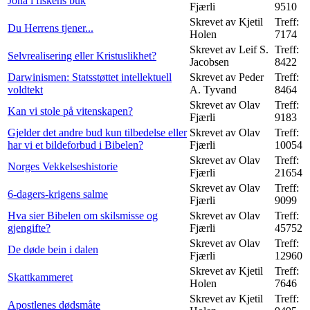
Jona i fiskens buk
Fjærli
9510
Skrevet av Kjetil
Treff:
Du Herrens tjener...
Holen
7174
Skrevet av Leif S.
Treff:
Selvrealisering eller Kristuslikhet?
Jacobsen
8422
Darwinismen: Statsstøttet intellektuell
Skrevet av Peder
Treff:
voldtekt
A. Tyvand
8464
Skrevet av Olav
Treff:
Kan vi stole på vitenskapen?
Fjærli
9183
Gjelder det andre bud kun tilbedelse eller
Skrevet av Olav
Treff:
har vi et bildeforbud i Bibelen?
Fjærli
10054
Skrevet av Olav
Treff:
Norges Vekkelseshistorie
Fjærli
21654
Skrevet av Olav
Treff:
6-dagers-krigens salme
Fjærli
9099
Hva sier Bibelen om skilsmisse og
Skrevet av Olav
Treff:
gjengifte?
Fjærli
45752
Skrevet av Olav
Treff:
De døde bein i dalen
Fjærli
12960
Skrevet av Kjetil
Treff:
Skattkammeret
Holen
7646
Skrevet av Kjetil
Treff:
Apostlenes dødsmåte