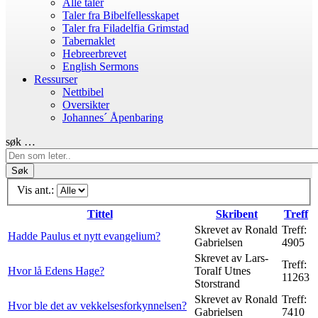
Alle taler
Taler fra Bibelfellesskapet
Taler fra Filadelfia Grimstad
Tabernaklet
Hebreerbrevet
English Sermons
Ressurser
Nettbibel
Oversikter
Johannes´ Åpenbaring
søk …
Søk
Vis ant.:
Tittel
Skribent
Treff
Skrevet av Ronald
Treff:
Hadde Paulus et nytt evangelium?
Gabrielsen
4905
Skrevet av Lars-
Treff:
Hvor lå Edens Hage?
Toralf Utnes
11263
Storstrand
Skrevet av Ronald
Treff:
Hvor ble det av vekkelsesforkynnelsen?
Gabrielsen
7410