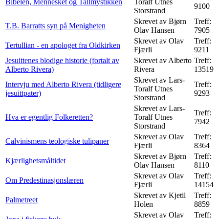
Bibelen, Mennesket og Tallmystikken
Toralf Utnes
9100
Storstrand
Skrevet av Bjørn
Treff:
T.B. Barratts syn på Menigheten
Olav Hansen
7905
Skrevet av Olav
Treff:
Tertullian - en apologet fra Oldkirken
Fjærli
9211
Jesuittenes blodige historie (fortalt av
Skrevet av Alberto
Treff:
Alberto Rivera)
Rivera
13519
Skrevet av Lars-
Intervju med Alberto Rivera (tidligere
Treff:
Toralf Utnes
jesuittpater)
9293
Storstrand
Skrevet av Lars-
Treff:
Hva er egentlig Folkeretten?
Toralf Utnes
7942
Storstrand
Skrevet av Olav
Treff:
Calvinismens teologiske tulipaner
Fjærli
8364
Skrevet av Bjørn
Treff:
Kjærlighetsmåltidet
Olav Hansen
8110
Skrevet av Olav
Treff:
Om Predestinasjonslæren
Fjærli
14154
Skrevet av Kjetil
Treff:
Palmetreet
Holen
8859
Skrevet av Olav
Treff: