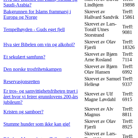
Saudi-Arabia?
Lindhjem
19898
Bakgrunnen for Islams frammarsj i
Skrevet av
Treff:
Europa og Norge
Hallvard Sandvik
15861
Skrevet av Lars-
Treff:
Tempelhøyden - Guds eget fjell
Toralf Utnes
9081
Storstrand
Skrevet av Olav
Treff:
Hva sier Bibelen om vin og alkohol?
Fjærli
18326
Skrevet av Bjørn
Treff:
Et sekulært samfunn?
Arne Rosland
7114
Skrevet av Bjørn
Treff:
Den norske trosfrihetskampen
Olav Hansen
6992
Skrevet av Samuel
Treff:
Reservasjonsretten
Hellesø
9337
Er tros- og samvittighetsfriheten truet i
Skrevet av Ulf
Treff:
året hvor vi feirer grunnlovens 200-års
Magne Løvdahl
6915
jubileum?
Skrevet av Alv
Treff:
Kristen og samboer?
Magnus
8811
Skrevet av Olav
Treff:
Stumme hunder som ikke kan gjø!
Fjærli
8925
Skrevet av Lars-
Treff: