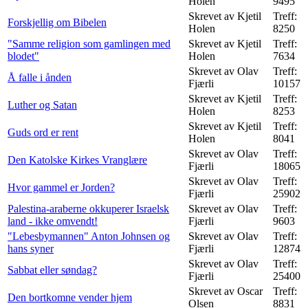
Holen
9495
Skrevet av Kjetil
Treff:
Forskjellig om Bibelen
Holen
8250
"Samme religion som gamlingen med
Skrevet av Kjetil
Treff:
blodet"
Holen
7634
Skrevet av Olav
Treff:
Å falle i ånden
Fjærli
10157
Skrevet av Kjetil
Treff:
Luther og Satan
Holen
8253
Skrevet av Kjetil
Treff:
Guds ord er rent
Holen
8041
Skrevet av Olav
Treff:
Den Katolske Kirkes Vranglære
Fjærli
18065
Skrevet av Olav
Treff:
Hvor gammel er Jorden?
Fjærli
25902
Palestina-araberne okkuperer Israelsk
Skrevet av Olav
Treff:
land - ikke omvendt!
Fjærli
9603
"Lebesbymannen" Anton Johnsen og
Skrevet av Olav
Treff:
hans syner
Fjærli
12874
Skrevet av Olav
Treff:
Sabbat eller søndag?
Fjærli
25400
Skrevet av Oscar
Treff:
Den bortkomne vender hjem
Olsen
8831