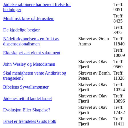
Jødiske rabbinere har beredt frelse for
Treff:
hedninger
9051
Treff:
Muslimsk krav på Jerusalem
8435
Treff:
De kjødelige begjær
8972
Nådeforkynnelsen - en frukt av
Skrevet av Ørjan
Treff:
dispensasjonalismen
Aarmo
11840
Treff:
Ekteskapet - et glemt sakrament
10009
Skrevet av Olav
Treff:
John Wesley og Metodismen
Fjærli
9560
Skal menigheten vente Antikrist og
Skrevet av Bernh.
Treff:
trengselen?
Peters.
11328
Skrevet av Olav
Treff:
Bibelens Syvtallsmønster
Fjærli
10324
Skrevet av Olav
Treff:
Jødenes rett til landet Israel
Fjærli
13896
Skrevet av Olav
Treff:
Evolusjon Eller Skapelse?
Fjærli
17432
Skrevet av Olav
Treff:
Israel er fremdeles Guds Folk
Fjærli
11411