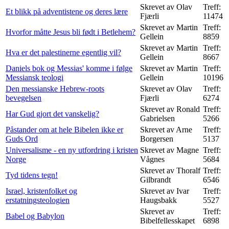
Skrevet av Olav
Treff:
Et blikk på adventistene og deres lære
Fjærli
11474
Skrevet av Martin
Treff:
Hvorfor måtte Jesus bli født i Betlehem?
Gellein
8859
Skrevet av Martin
Treff:
Hva er det palestinerne egentlig vil?
Gellein
8667
Daniels bok og Messias' komme i følge
Skrevet av Martin
Treff:
Messiansk teologi
Gellein
10196
Den messianske Hebrew-roots
Skrevet av Olav
Treff:
bevegelsen
Fjærli
6274
Skrevet av Ronald
Treff:
Har Gud gjort det vanskelig?
Gabrielsen
5266
Påstander om at hele Bibelen ikke er
Skrevet av Arne
Treff:
Guds Ord
Borgersen
5137
Universalisme - en ny utfordring i kristen
Skrevet av Magne
Treff:
Norge
Vågnes
5684
Skrevet av Thoralf
Treff:
Tyd tidens tegn!
Gilbrandt
6546
Israel, kristenfolket og
Skrevet av Ivar
Treff:
erstatningsteologien
Haugsbakk
5527
Skrevet av
Treff:
Babel og Babylon
Bibelfellesskapet
6898