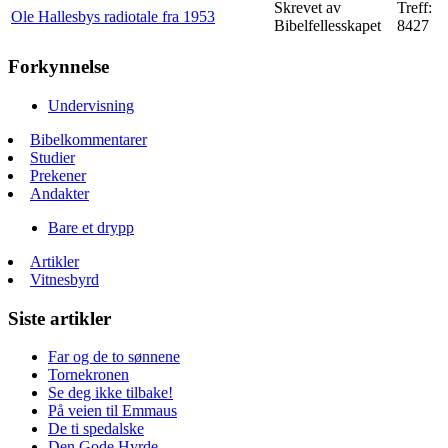
Skrevet av
Treff:
Ole Hallesbys radiotale fra 1953
Bibelfellesskapet
8427
Forkynnelse
Undervisning
Bibelkommentarer
Studier
Prekener
Andakter
Bare et drypp
Artikler
Vitnesbyrd
Siste artikler
Far og de to sønnene
Tornekronen
Se deg ikke tilbake!
På veien til Emmaus
De ti spedalske
Den Gode Hyrde