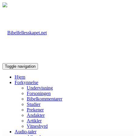
Toggle navigation
Hjem
Forkynnelse
Undervisning
Forsoningen
Bibelkommentarer
Studier
Prekener
Andakter
Artikler
Vitnesbyrd
Audio-taler