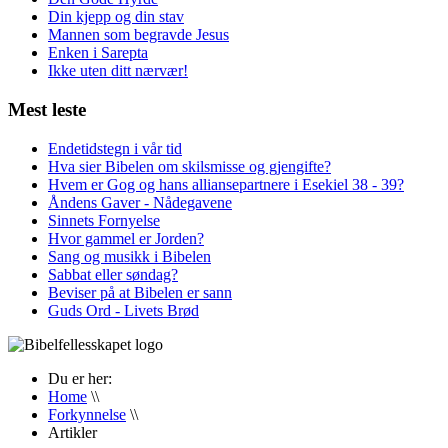
Din kjepp og din stav
Mannen som begravde Jesus
Enken i Sarepta
Ikke uten ditt nærvær!
Mest leste
Endetidstegn i vår tid
Hva sier Bibelen om skilsmisse og gjengifte?
Hvem er Gog og hans alliansepartnere i Esekiel 38 - 39?
Åndens Gaver - Nådegavene
Sinnets Fornyelse
Hvor gammel er Jorden?
Sang og musikk i Bibelen
Sabbat eller søndag?
Beviser på at Bibelen er sann
Guds Ord - Livets Brød
Du er her:
Home
\\
Forkynnelse
\\
Artikler