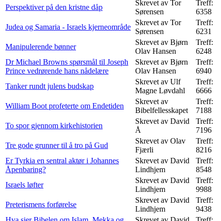
Skrevet av Tor
Treff:
Perspektiver på den kristne dåp
Sørensen
6358
Skrevet av Tor
Treff:
Judea og Samaria - Israels kjerneområde
Sørensen
6231
Skrevet av Bjørn
Treff:
Manipulerende bønner
Olav Hansen
6248
Dr Michael Browns spørsmål til Joseph
Skrevet av Bjørn
Treff:
Prince vedrørende hans nådelære
Olav Hansen
6940
Skrevet av Ulf
Treff:
Tanker rundt julens budskap
Magne Løvdahl
6666
Skrevet av
Treff:
William Boot profeterte om Endetiden
Bibelfellesskapet
7188
Skrevet av David
Treff:
To spor gjennom kirkehistorien
Å
7196
Skrevet av Olav
Treff:
Tre gode grunner til å tro på Gud
Fjærli
8216
Er Tyrkia en sentral aktør i Johannes
Skrevet av David
Treff:
Åpenbaring?
Lindhjem
8548
Skrevet av David
Treff:
Israels løfter
Lindhjem
9988
Skrevet av David
Treff:
Preterismens forførelse
Lindhjem
9438
Hva sier Bibelen om Islam, Mekka og
Skrevet av David
Treff: