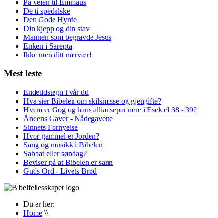
På veien til Emmaus
De ti spedalske
Den Gode Hyrde
Din kjepp og din stav
Mannen som begravde Jesus
Enken i Sarepta
Ikke uten ditt nærvær!
Mest leste
Endetidstegn i vår tid
Hva sier Bibelen om skilsmisse og gjengifte?
Hvem er Gog og hans alliansepartnere i Esekiel 38 - 39?
Åndens Gaver - Nådegavene
Sinnets Fornyelse
Hvor gammel er Jorden?
Sang og musikk i Bibelen
Sabbat eller søndag?
Beviser på at Bibelen er sann
Guds Ord - Livets Brød
Du er her:
Home
\\