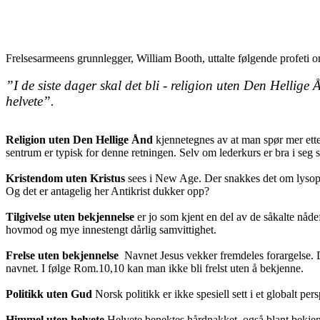
Frelsesarmeens grunnlegger, William Booth, uttalte følgende profeti
”I de siste dager skal det bli - religion uten Den Hellige
helvete”.
Religion uten Den Hellige Ånd
kjennetegnes av at man spør mer ett
sentrum er typisk for denne retningen. Selv om lederkurs er bra i seg 
Kristendom uten Kristus
sees i New Age. Der snakkes det om lysoppl
Og det er antagelig her Antikrist dukker opp?
Tilgivelse uten bekjennelse
er jo som kjent en del av de såkalte nåde
hovmod og mye innestengt dårlig samvittighet.
Frelse uten bekjennelse
Navnet Jesus vekker fremdeles forargelse. Det
navnet. I følge Rom.10,10 kan man ikke bli frelst uten å bekjenne.
Politikk uten Gud
Norsk politikk er ikke spesiell sett i et globalt p
Himmel uten helvete
Helvete benektes hårdnakket, også blant bekjenne