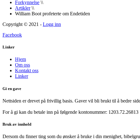
Forkynnelse
\\
Artikler
\\
William Boot profeterte om Endetiden
Copyright © 2021 -
Logg inn
Facebook
Linker
Hjem
Om oss
Kontakt oss
Linker
Gi en gave
Nettsiden er drevet på frivillig basis. Gaver vil bli brukt til å bedre s
For å gi kan du betale inn på følgende kontonummer:
1203.72.26813
Bruk av innhold
Dersom du finner ting som du ønsker å bruke i din menighet, bibelgrupp