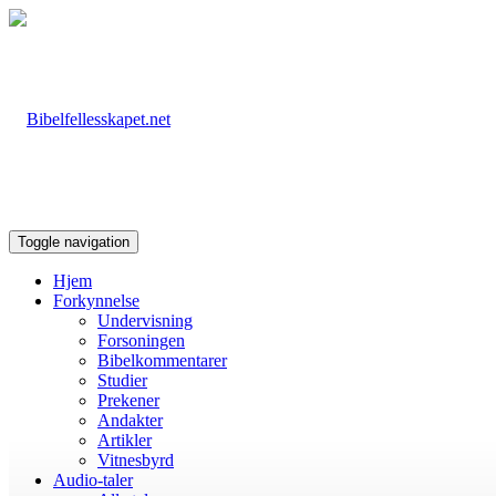
Toggle navigation
Hjem
Forkynnelse
Undervisning
Forsoningen
Bibelkommentarer
Studier
Prekener
Andakter
Artikler
Vitnesbyrd
Audio-taler