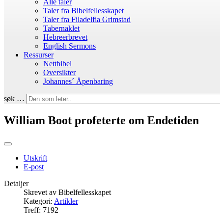
Alle taler
Taler fra Bibelfellesskapet
Taler fra Filadelfia Grimstad
Tabernaklet
Hebreerbrevet
English Sermons
Ressurser
Nettbibel
Oversikter
Johannes´ Åpenbaring
søk …
William Boot profeterte om Endetiden
Utskrift
E-post
Detaljer
Skrevet av
Bibelfellesskapet
Kategori:
Artikler
Treff: 7192