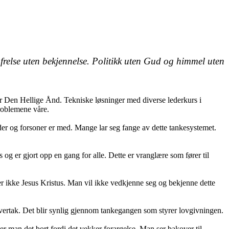
g frelse uten bekjennelse. Politikk uten Gud og himmel uten
r Den Hellige Ånd. Tekniske løsninger med diverse lederkurs i
problemene våre.
der og forsoner er med. Mange lar seg fange av dette tankesystemet.
og er gjort opp en gang for alle. Dette er vranglære som fører til
ter ikke Jesus Kristus. Man vil ikke vedkjenne seg og bekjenne dette
år overtak. Det blir synlig gjennom tankegangen som styrer lovgivningen.
er man det bort fordi det vekker forargelse. Man ser bakover til