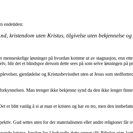
 om endetiden:
 Ånd, kristendom uten Kristus, tilgivelse uten bekjennelse o
er menneskelige løsninger på hvordan komme ut av stagnasjon, enn ette
selv, blir det et blindspor dersom dette sees på som selve løsningen på 
evelser, gjenfødelse og Kristusbevissthet uten at Jesus som stedfortre
forkynnelsen. Man trenger ikke bekjenne synd da den ikke lenger finnes 
 er blitt vanlig å si at man er kristen og har en tro, men den innbefat
erspektiv. Gud settes uten for der materialismen eller andre religioner f
nde kristne. Isteden for å behandle dette emnet slik Bibelen gjør, kutt