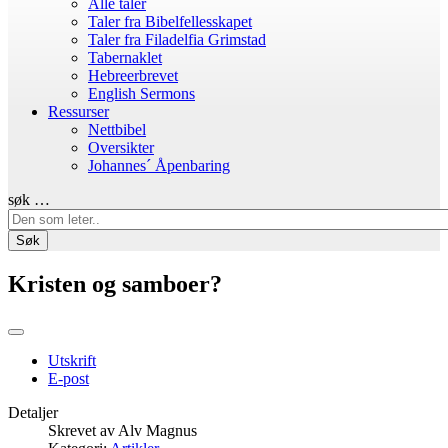
Alle taler
Taler fra Bibelfellesskapet
Taler fra Filadelfia Grimstad
Tabernaklet
Hebreerbrevet
English Sermons
Ressurser
Nettbibel
Oversikter
Johannes´ Åpenbaring
søk …
Søk
Kristen og samboer?
Utskrift
E-post
Detaljer
Skrevet av
Alv Magnus