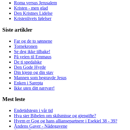
Roma versus Jerusalem
Kristen - men glad
Den Kristnes Lidelse
Kristenlivets følelser
Siste artikler
Far og de to sønnene
Tornekronen
Se deg ikke tilbake!
På veien til Emmaus
De ti spedalske
Den Gode Hyrde
Din kjepp og din stav
Mannen som begravde Jesus
Enken i Sarepta
Ikke uten ditt nærvær!
Mest leste
Endetidstegn i vår tid
Hva sier Bibelen om skilsmisse og gjengifte?
Hvem er Gog og hans alliansepartnere i Esekiel 38 - 39?
Åndens Gaver - Nådegavene