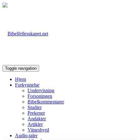
Toggle navigation
Hjem
Forkynnelse
Undervisning
Forsoningen
Bibelkommentarer
Studier
Prekener
Andakter
Artikler
Vitnesbyrd
Audio-taler