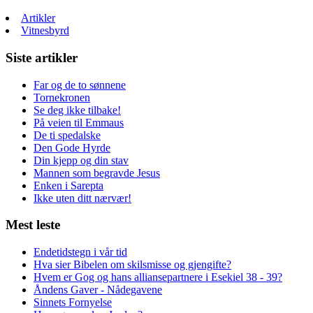
Artikler
Vitnesbyrd
Siste artikler
Far og de to sønnene
Tornekronen
Se deg ikke tilbake!
På veien til Emmaus
De ti spedalske
Den Gode Hyrde
Din kjepp og din stav
Mannen som begravde Jesus
Enken i Sarepta
Ikke uten ditt nærvær!
Mest leste
Endetidstegn i vår tid
Hva sier Bibelen om skilsmisse og gjengifte?
Hvem er Gog og hans alliansepartnere i Esekiel 38 - 39?
Åndens Gaver - Nådegavene
Sinnets Fornyelse