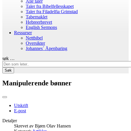
Alle taler
Taler fra Bibelfellesskapet
Taler fra Filadelfia Grimstad
Tabernaklet
Hebreerbrevet
English Sermons
Ressurser
Nettbibel
Oversikter
Johannes´ Åpenbaring
søk …
Søk
Manipulerende bønner
Utskrift
E-post
Detaljer
Skrevet av
Bjørn Olav Hansen