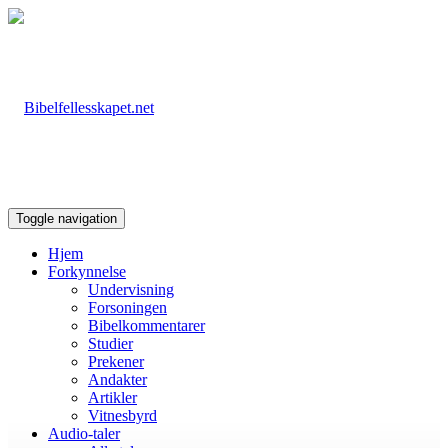
Toggle navigation
Hjem
Forkynnelse
Undervisning
Forsoningen
Bibelkommentarer
Studier
Prekener
Andakter
Artikler
Vitnesbyrd
Audio-taler