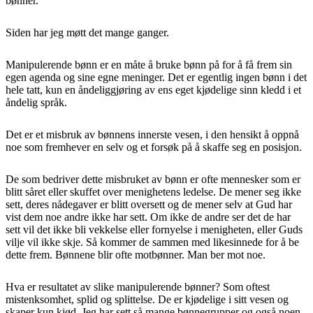
bønner.
Siden har jeg møtt det mange ganger.
Manipulerende bønn er en måte å bruke bønn på for å få frem sin
egen agenda og sine egne meninger. Det er egentlig ingen bønn i det
hele tatt, kun en åndeliggjøring av ens eget kjødelige sinn kledd i et
åndelig språk.
Det er et misbruk av bønnens innerste vesen, i den hensikt å oppnå
noe som fremhever en selv og et forsøk på å skaffe seg en posisjon.
De som bedriver dette misbruket av bønn er ofte mennesker som er
blitt såret eller skuffet over menighetens ledelse. De mener seg ikke
sett, deres nådegaver er blitt oversett og de mener selv at Gud har
vist dem noe andre ikke har sett. Om ikke de andre ser det de har
sett vil det ikke bli vekkelse eller fornyelse i menigheten, eller Guds
vilje vil ikke skje. Så kommer de sammen med likesinnede for å be
dette frem. Bønnene blir ofte motbønner. Man ber mot noe.
Hva er resultatet av slike manipulerende bønner? Som oftest
mistenksomhet, splid og splittelse. De er kjødelige i sitt vesen og
skaper kun kjød. Jeg har sett så mange bønnegrupper og også noen