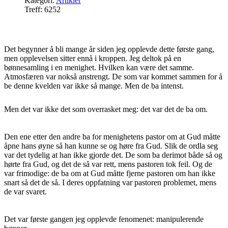
Kategori:
Artikler
Treff: 6252
Det begynner å bli mange år siden jeg opplevde dette første gang,
men opplevelsen sitter ennå i kroppen. Jeg deltok på en
bønnesamling i en menighet. Hvilken kan være det samme.
Atmosfæren var nokså anstrengt. De som var kommet sammen for å
be denne kvelden var ikke så mange. Men de ba intenst.
Men det var ikke det som overrasket meg: det var det de ba om.
Den ene etter den andre ba for menighetens pastor om at Gud måtte
åpne hans øyne så han kunne se og høre fra Gud. Slik de ordla seg
var det tydelig at han ikke gjorde det. De som ba derimot både så og
hørte fra Gud, og det de så var rett, mens pastoren tok feil. Og de
var frimodige: de ba om at Gud måtte fjerne pastoren om han ikke
snart så det de så. I deres oppfatning var pastoren problemet, mens
de var svaret.
Det var første gangen jeg opplevde fenomenet: manipulerende