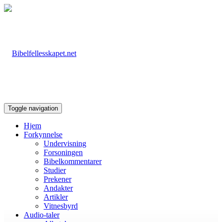
Toggle navigation
Hjem
Forkynnelse
Undervisning
Forsoningen
Bibelkommentarer
Studier
Prekener
Andakter
Artikler
Vitnesbyrd
Audio-taler