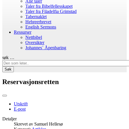
Alle taler
Taler fra Bibelfellesskapet
Taler fra Filadelfia Grimstad
Tabernaklet
Hebreerbrevet
English Sermons
Ressurser
Nettbibel
Oversikter
Johannes´ Åpenbaring
søk …
Søk
Reservasjonsretten
Utskrift
E-post
Detaljer
Skrevet av
Samuel Hellesø