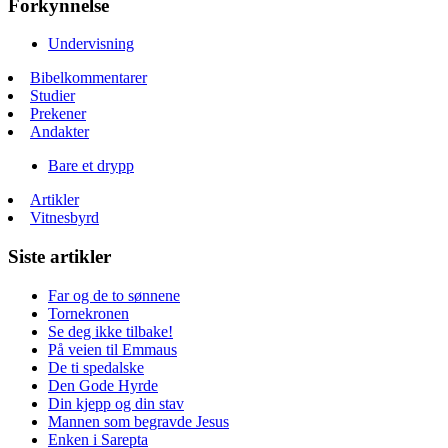
Forkynnelse
Undervisning
Bibelkommentarer
Studier
Prekener
Andakter
Bare et drypp
Artikler
Vitnesbyrd
Siste artikler
Far og de to sønnene
Tornekronen
Se deg ikke tilbake!
På veien til Emmaus
De ti spedalske
Den Gode Hyrde
Din kjepp og din stav
Mannen som begravde Jesus
Enken i Sarepta