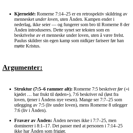
Kjerneidé:
Romerne 7:14–25 er en retrospektiv skildring av
mennesket
under loven
, uten Ånden. Kampen ender i
nederlag, ikke seier — og fungerer som bro til Romerne 8 der
Ånden introduseres. Dette synet ser teksten som en
beskrivelse av et menneske under loven, uten å være frelst.
Paulus skildrer sin egen kamp som nidkjær fariseer før han
møtte Kristus.
Argumenter:
Struktur (7:5–6 rammer alt):
Romerne 7:5 beskriver
før
(«i
kjødet … bar frukt til døden»), 7:6 beskriver
nå
(løst fra
loven, tjener i Åndens nye vesen). Mange ser 7:7–25 som
utlegging av 7:5 (liv under loven), mens Romerne 8 utlegger
7:6 (liv i Ånden).
Fravær av Ånden:
Ånden nevnes ikke i 7:7–25, men
dominerer i 8:1–17. Det passer med at personen i 7:14–25
ikke har Ånden som frigjør.