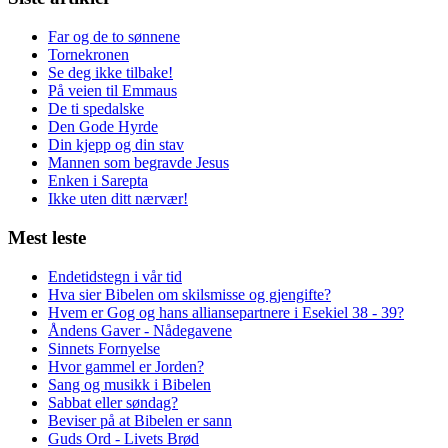
Far og de to sønnene
Tornekronen
Se deg ikke tilbake!
På veien til Emmaus
De ti spedalske
Den Gode Hyrde
Din kjepp og din stav
Mannen som begravde Jesus
Enken i Sarepta
Ikke uten ditt nærvær!
Mest leste
Endetidstegn i vår tid
Hva sier Bibelen om skilsmisse og gjengifte?
Hvem er Gog og hans alliansepartnere i Esekiel 38 - 39?
Åndens Gaver - Nådegavene
Sinnets Fornyelse
Hvor gammel er Jorden?
Sang og musikk i Bibelen
Sabbat eller søndag?
Beviser på at Bibelen er sann
Guds Ord - Livets Brød