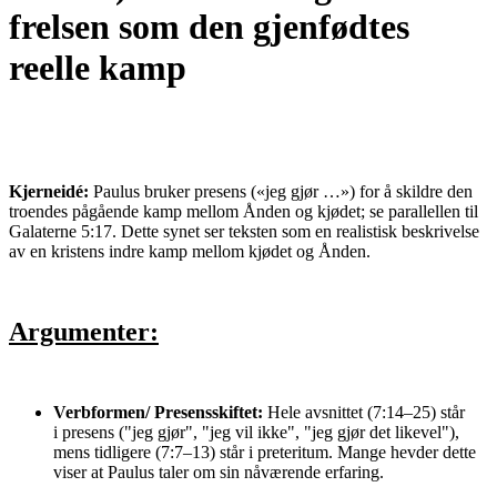
frelsen som den gjenfødtes
reelle kamp
Kjerneidé:
Paulus bruker presens («jeg gjør …») for å skildre den
troendes pågående kamp mellom Ånden og kjødet; se parallellen til
Galaterne 5:17. Dette synet ser teksten som en realistisk beskrivelse
av en kristens indre kamp mellom kjødet og Ånden.
Argumenter:
Verbformen
/ Presensskiftet
:
Hele avsnittet (7:14–25) står
i presens ("jeg gjør", "jeg vil ikke", "jeg gjør det likevel"),
mens tidligere (7:7–13) står i preteritum. Mange hevder dette
viser at Paulus taler om sin nåværende erfaring.