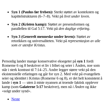
Syn 1 (Paulus før frelsen):
Sterkt støttet av konteksten og
kapittelstrukturen (6–7–8). Vekt på
livet under loven
.
Syn 2 (Kristen kamp):
Støttet av presensformen og
parallellen til Gal 5:17. Vekt på
den daglige erfaring
.
Syn 3 (Generelt menneske under loven):
Støttet av
retorikken og universaliteten. Vekt på
representasjon av alle
som er utenfor Kristu
s
.
Personlig lander mange konservative eksegeter på
syn 1
fordi
Romerne 6 og 8 beskriver et liv i frihet og seier i Ånden, noe som
står i sterk kontrast til 7:14–25. Andre legger større vekt på den
eksistensielle erfaringen og går for syn 2. Med vekt på evangeliets
seier og identitet i Kristus (Romerne 6 og 8), er det helt konsistent å
lande i
syn 1
— uten å miste nyansen at troende faktisk opplever
kamp (som
Galaterne 5:17
beskriver), men nå
i Ånden
og ikke
«solgt under synd».
Neste