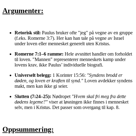
Argumenter:
Retorisk stil:
Paulus bruker ofte "jeg" på vegne av en gruppe
(f.eks. Romerne 3:7). Her kan han tale på vegne av Israel
under loven eller mennesket generelt uten Kristus.
Romerne 7:1–6 ramme:
Hele avsnittet handler om forholdet
til loven. "Mannen" representerer menneskets kamp under
lovens krav, ikke Paulus’ individuelle biografi.
Universelt belegg:
1 Korinter 15:56:
"Syndens brodd er
døden, og loven er kraften til synd."
Loven avdekker syndens
makt, men kan ikke gi seier.
Slutten (7:24–25):
Nødropet
"Hvem skal fri meg fra dette
dødens legeme?"
viser at løsningen ikke finnes i mennesket
selv, men i Kristus. Det passer som overgang til kap. 8.
Oppsummering: