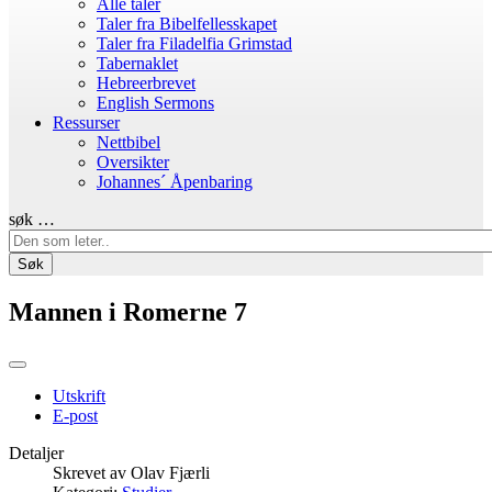
Alle taler
Taler fra Bibelfellesskapet
Taler fra Filadelfia Grimstad
Tabernaklet
Hebreerbrevet
English Sermons
Ressurser
Nettbibel
Oversikter
Johannes´ Åpenbaring
søk …
Søk
Mannen i Romerne 7
Utskrift
E-post
Detaljer
Skrevet av
Olav Fjærli