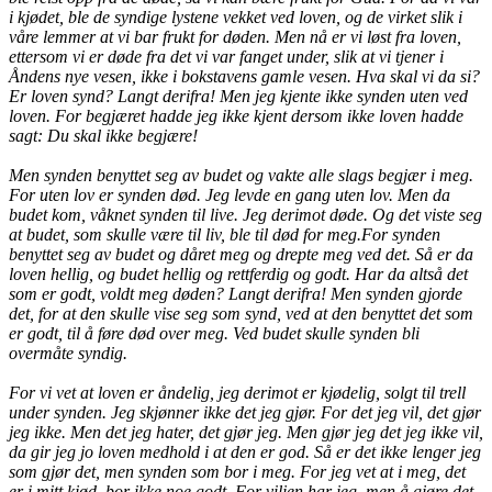
i kjødet, ble de syndige lystene vekket ved loven, og de virket slik i
våre lemmer at vi bar frukt for døden.
Men nå er vi løst fra loven,
ettersom vi er døde fra det vi var fanget under, slik at vi tjener i
Åndens nye vesen, ikke i bokstavens gamle vesen.
Hva skal vi da si?
Er loven synd? Langt derifra! Men jeg kjente ikke synden uten ved
loven. For begjæret hadde jeg ikke kjent dersom ikke loven hadde
sagt: Du skal ikke begjære!
Men synden benyttet seg av budet og vakte alle slags begjær i meg.
For uten lov er synden død.
Jeg levde en gang uten lov. Men da
budet kom, våknet synden til live.
Jeg derimot døde. Og det viste seg
at budet, som skulle være til liv, ble til død for meg.
For synden
benyttet seg av budet og dåret meg og drepte meg ved det.
Så er da
loven hellig, og budet hellig og rettferdig og godt.
Har da altså det
som er godt, voldt meg døden? Langt derifra! Men synden gjorde
det, for at den skulle vise seg som synd, ved at den benyttet det som
er godt, til å føre død over meg. Ved budet skulle synden bli
overmåte syndig.
For vi vet at loven er åndelig, jeg derimot er kjødelig, solgt til trell
under synden.
Jeg skjønner ikke det jeg gjør. For det jeg vil, det gjør
jeg ikke. Men det jeg hater, det gjør jeg.
Men gjør jeg det jeg ikke vil,
da gir jeg jo loven medhold i at den er god.
Så er det ikke lenger jeg
som gjør det, men synden som bor i meg.
For jeg vet at i meg, det
er i mitt kjød, bor ikke noe godt. For viljen har jeg, men å gjøre det