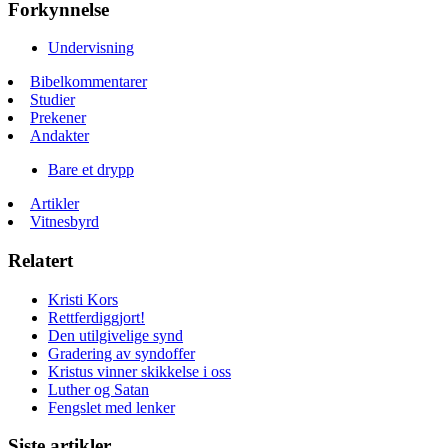
Forkynnelse
Undervisning
Bibelkommentarer
Studier
Prekener
Andakter
Bare et drypp
Artikler
Vitnesbyrd
Relatert
Kristi Kors
Rettferdiggjort!
Den utilgivelige synd
Gradering av syndoffer
Kristus vinner skikkelse i oss
Luther og Satan
Fengslet med lenker
Siste artikler