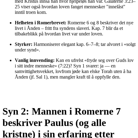
med Kristus innså han hvor hjelpeløs han var. Galaterne 3:23–
25 viser også hvordan loven fanget mennesker "innelåst"
inntil troen kom.
Helheten i Romerbrevet:
Romerne 6 og 8 beskriver det nye
livet i Ånden – fritt fra syndens slaveri. Kap. 7 blir da et
tilbakeblikk på hvordan livet var under loven.
Styrker:
Harmoniserer elegant kap. 6–7–8; tar alvoret i «solgt
under synd».
Vanlig innvending:
Kan en ufrelst «fryde seg over Guds lov
i sitt indre menneske» (7:22)? Syn 1 svarer: ja — en
samvittighetsvekket, lovfrom jøde kan elske Torah uten å ha
Ånden (jf. Sal 1), men mangler kraft til å oppfylle den.
Syn 2: Mannen i Romerne 7
beskriver Paulus (og alle
kristne) i sin erfaring etter