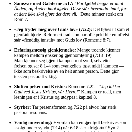
Samsvar med Gal
aterne
5:17:
"For kjødet begjærer imot
Ånden, og Ånden imot kjødet. Disse står hverandre imot, for
at dere ikke skal gjøre det dere vil."
Dette minner sterkt om
Rom 7.
«Jeg fryder meg over Guds lov» (7:22):
Det høres ut som et
gjenfødt hjerte. Reformert tradisjon har ofte pekt hit: en ufrelst
står «fiendtlig innstilt» mot Guds lov (Romerne 8:7).
Erfaringsmessig gjenkjennelse:
Mange troende kjenner
kampen mellom ønsker og gjennomføring (7:18–19).
Man kjenner seg igjen i kampen mot synd, selv etter
frelsen og ser 8:1–4 som evangeliets trøst midt i kampen —
ikke som beskrivelse av en helt annen person. Dette gjør
teksten pastoralt viktig.
Slutten peker mot Kristus:
Romerne 7:25 – "
Jeg takker
Gud ved Jesus Kristus, vår Herre!"
Kampen er reell, men
løsningen er i Kristus og utdypes i kapittel 8.
Styrker:
Tar presensformen og 7:22 på alvor; har sterk
pastoral resonans.
Vanlig innvending:
Hvordan kan en gjenfødt beskrives som
«solgt under synd» (7:14) når 6:18 sier «frigjort»? Syn 2