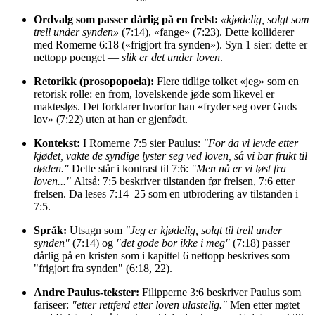
Ordvalg som passer dårlig på en frelst:
«kjødelig, solgt som
trell under synden»
(7:14), «fange» (7:23). Dette kolliderer
med Romerne 6:18 («frigjort fra synden»). Syn 1 sier: dette er
nettopp poenget —
slik er det under loven
.
Retorikk (prosopopoeia):
Flere tidlige tolket «jeg» som en
retorisk rolle: en from, lovelskende jøde som likevel er
maktesløs. Det forklarer hvorfor han «fryder seg over Guds
lov» (7:22) uten at han er gjenfødt.
Kontekst:
I Romerne 7:5 sier Paulus:
"For da vi levde etter
kjødet, vakte de syndige lyster seg ved loven, så vi bar frukt til
døden."
Dette står i kontrast til 7:6:
"Men nå er vi løst fra
loven..."
Altså: 7:5 beskriver tilstanden før frelsen, 7:6 etter
frelsen. Da leses 7:14–25 som en utbrodering av tilstanden i
7:5.
Språk:
Utsagn som
"Jeg er kjødelig, solgt til trell under
synden"
(7:14) og
"det gode bor ikke i meg"
(7:18) passer
dårlig på en kristen som i kapittel 6 nettopp beskrives som
"frigjort fra synden" (6:18, 22).
Andre Paulus-tekster:
Filipperne 3:6 beskriver Paulus som
fariseer:
"etter rettferd etter loven ulastelig."
Men etter møtet