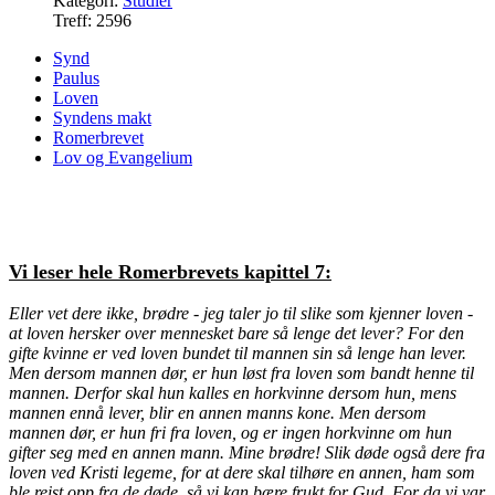
Kategori:
Studier
Treff: 2596
Synd
Paulus
Loven
Syndens makt
Romerbrevet
Lov og Evangelium
Vi leser hele Romerbrevets kapittel 7:
Eller vet dere ikke, brødre - jeg taler jo til slike som kjenner loven -
at loven hersker over mennesket bare så lenge det lever?
For den
gifte kvinne er ved loven bundet til mannen sin så lenge han lever.
Men dersom mannen dør, er hun løst fra loven som bandt henne til
mannen.
Derfor skal hun kalles en horkvinne dersom hun, mens
mannen ennå lever, blir en annen manns kone. Men dersom
mannen dør, er hun fri fra loven, og er ingen horkvinne om hun
gifter seg med en annen mann.
Mine brødre! Slik døde også dere fra
loven ved Kristi legeme, for at dere skal tilhøre en annen, ham som
ble reist opp fra de døde, så vi kan bære frukt for Gud.
For da vi var