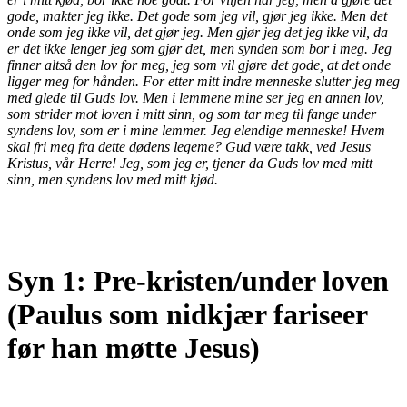
gode, makter jeg ikke.
Det gode som jeg vil, gjør jeg ikke. Men det
onde som jeg ikke vil, det gjør jeg.
Men gjør jeg det jeg ikke vil, da
er det ikke lenger jeg som gjør det, men synden som bor i meg.
Jeg
finner altså den lov for meg, jeg som vil gjøre det gode, at det onde
ligger meg for hånden.
For etter mitt indre menneske slutter jeg meg
med glede til Guds lov.
Men i lemmene mine ser jeg en annen lov,
som strider mot loven i mitt sinn, og som tar meg til fange under
syndens lov, som er i mine lemmer.
Jeg elendige menneske! Hvem
skal fri meg fra dette dødens legeme?
Gud være takk, ved Jesus
Kristus, vår Herre! Jeg, som jeg er, tjener da Guds lov med mitt
sinn, men syndens lov med mitt kjød.
Syn 1: Pre-kristen/under loven
(Paulus som nidkjær fariseer
før han møtte Jesus)