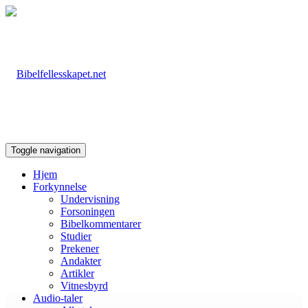
Toggle navigation
Hjem
Forkynnelse
Undervisning
Forsoningen
Bibelkommentarer
Studier
Prekener
Andakter
Artikler
Vitnesbyrd
Audio-taler