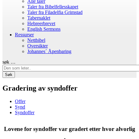
Alle taler
Taler fra Bibelfellesskapet
Taler fra Filadelfia Grimstad
Tabernaklet
Hebreerbrevet
English Sermons
Ressurser
Nettbibel
Oversikter
Johannes´ Åpenbaring
søk …
Søk
Gradering av syndoffer
Offer
Synd
Syndoffer
Lovene for syndoffer var gradert etter hvor alvorlig