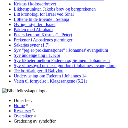
Kristus i kolosserbrevet
Likhetspunkter, Jakobs brev og bergprekenen
Litt kronologi for Israel ved Sinai
Løftene til de troende i Sefanja
Øvrige høytider i Israel
Pakten med Abraham
Peters lære om Kristus (1. Peter)
Prekener i Apostlenes gjerninger
Sakarjas syner (1,7)
Syv "jeg er-proklamasjoner" i Johannes' evangelium
Syv åndelige ting i 1. Kor
Syv likheter mellom Faderen og Sønnen i Johannes 5
Syv vitnesbyrd om Jesu guddom i Johannes' evangelium
Tre bortføringer til Babylon
Undervisning om Faderen i Johannes 14
Veien til fornyelse i Klagesangene (5,21)
Du er her:
Home
\\
Ressurser
\\
Oversikter
\\
Gradering av syndoffer