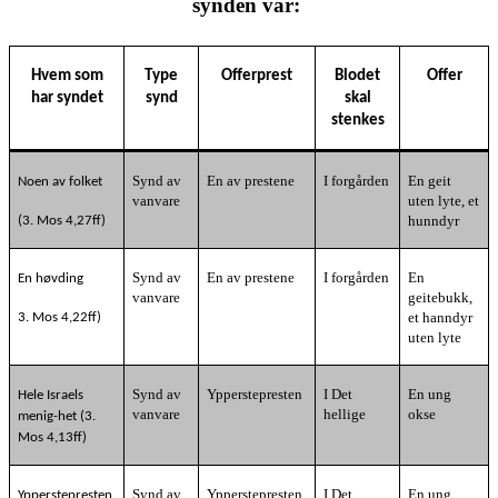
synden var:
Hvem som
Type
Offerprest
Blodet
Offer
har syndet
synd
skal
stenkes
Synd av
En av prestene
I forgården
En geit
Noen av folket
vanvare
uten lyte, et
hunndyr
(3. Mos 4,27ff)
Synd av
En av prestene
I forgården
En
En høvding
vanvare
geitebukk,
et hanndyr
3. Mos 4,22ff)
uten lyte
Synd av
Ypperstepresten
I Det
En ung
Hele Israels
vanvare
hellige
okse
menig-het (3.
Mos 4,13ff)
Synd av
Ypperstepresten
I Det
En ung
Ypperstepresten