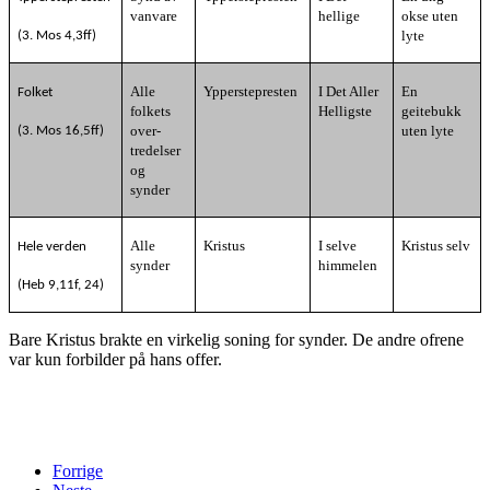
vanvare
hellige
okse uten
lyte
(3. Mos 4,3ff)
Alle
Ypperstepresten
I Det Aller
En
Folket
folkets
Helligste
geitebukk
over-
uten lyte
(3. Mos 16,5ff)
tredelser
og
synder
Alle
Kristus
I selve
Kristus selv
Hele verden
synder
himmelen
(Heb 9,11f, 24)
Bare Kristus brakte en virkelig soning for synder. De andre ofrene
var kun forbilder på hans offer.
Forrige