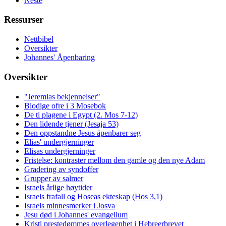
Neste
Ressurser
Nettbibel
Oversikter
Johannes' Åpenbaring
Oversikter
"Jeremias bekjennelser"
Blodige ofre i 3 Mosebok
De ti plagene i Egypt (2. Mos 7-12)
Den lidende tjener (Jesaja 53)
Den oppstandne Jesus åpenbarer seg
Elias' undergjerninger
Elisas undergjerninger
Fristelse: kontraster mellom den gamle og den nye Adam
Gradering av syndoffer
Grupper av salmer
Israels årlige høytider
Israels frafall og Hoseas ekteskap (Hos 3,1)
Israels minnesmerker i Josva
Jesu død i Johannes' evangelium
Kristi prestedømmes overlegenhet i Hebreerbrevet