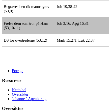
Begraves i en rik manns grav
Joh 19,38-42
(53,9)
Frelse dem som tror på Ham
Joh 3,16; Apg 16,31
(53,10-11)
Dø for overtrederne (53,12)
Mark 15,27f; Luk 22,37
Forrige
Ressurser
Nettbibel
Oversikter
Johannes' Åpenbaring
Oversikter