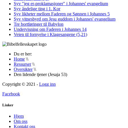
Syv "jeg er-proklamasjoner" i Johannes' evangelium
Syv åndelige ting i 1. Kor
Syv likheter mellom Faderen og Sønnen i Johannes 5
Syv vitnesbyrd om Jesu guddom i Johannes' evangelium
Tre bortføringer til Babylon
Undervisning om Faderen i Johannes 14
Veien til fornyelse i Klagesangene (5,21)
Du er her:
Home
\\
Ressurser
\\
Oversikter
\\
Den lidende tjener (Jesaja 53)
Copyright © 2021 -
Logg inn
Facebook
Linker
Hjem
Om oss
Kontakt oss