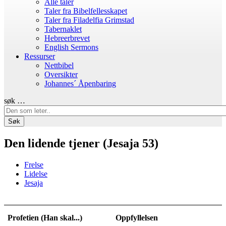
Alle taler
Taler fra Bibelfellesskapet
Taler fra Filadelfia Grimstad
Tabernaklet
Hebreerbrevet
English Sermons
Ressurser
Nettbibel
Oversikter
Johannes´ Åpenbaring
søk …
Søk
Den lidende tjener (Jesaja 53)
Frelse
Lidelse
Jesaja
Profetien (Han skal...)
Oppfyllelsen