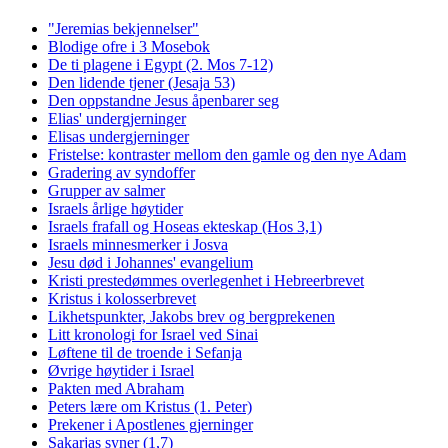
"Jeremias bekjennelser"
Blodige ofre i 3 Mosebok
De ti plagene i Egypt (2. Mos 7-12)
Den lidende tjener (Jesaja 53)
Den oppstandne Jesus åpenbarer seg
Elias' undergjerninger
Elisas undergjerninger
Fristelse: kontraster mellom den gamle og den nye Adam
Gradering av syndoffer
Grupper av salmer
Israels årlige høytider
Israels frafall og Hoseas ekteskap (Hos 3,1)
Israels minnesmerker i Josva
Jesu død i Johannes' evangelium
Kristi prestedømmes overlegenhet i Hebreerbrevet
Kristus i kolosserbrevet
Likhetspunkter, Jakobs brev og bergprekenen
Litt kronologi for Israel ved Sinai
Løftene til de troende i Sefanja
Øvrige høytider i Israel
Pakten med Abraham
Peters lære om Kristus (1. Peter)
Prekener i Apostlenes gjerninger
Sakarjas syner (1,7)