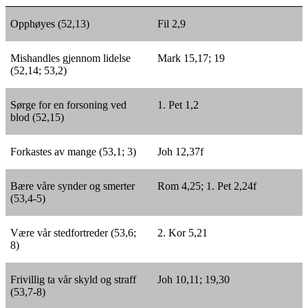
Opphøyes (52,13)
Fil 2,9
Mishandles gjennom lidelse
Mark 15,17; 19
(52,14; 53,2)
Sørge for en forsoning ved
1. Pet 1,2
blod (52,15)
Forkastes av mange (53,1; 3)
Joh 12,37f
Bære våre synder og smerter
Rom 4,25; 1. Pet 2,24f
(53,4-5)
Være vår stedfortreder (53,6;
2. Kor 5,21
8)
Frivillig ta vår skyld og straff
Joh 10,11; 19,30
(53,7-8)