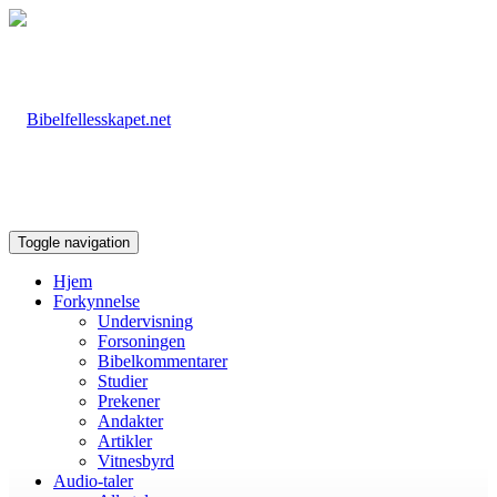
Toggle navigation
Hjem
Forkynnelse
Undervisning
Forsoningen
Bibelkommentarer
Studier
Prekener
Andakter
Artikler
Vitnesbyrd
Audio-taler