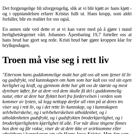
Det forgjengelige bli uforgjengelig, slik at vi blir kjøtt av hans kjøtt -
og i oppstandelsen erfarer Kristus fullt ut. Hans kropp, som aldri
forfaller, blir en realitet for oss også.
En annen side ved dette er at vi kan være med på å gjøre i stand
herlighetslegemet vårt. Johannes Åpenbaring 19,7 forteller oss at
hans brud har gjort seg rede. Kristi brud bør gjøre kroppen klar for
bryllupsdagen.
Troen må vise seg i rett liv
"Ettersom hans guddommelige makt har gitt oss alt som tjener til liv
og gudsfrykt, ved kunnskapen om ham som har kalt oss ved sin egen
herlighet og kraft, og gjennom dette har gitt oss de største og mest
dyrebare løfter, for at dere ved dem skulle få del i guddommelig
natur, etter at dere har flyktet bort fra fordervelsen i verden som
kommer av lysten, så legg nettopp derfor all vinn på at deres tro
viser seg i rett liv, og i det rette liv kunnskap, og i kunnskapen
selvbeherskelse, og i selvbeherskelsen utholdenhet, og i
utholdenheten gudsfrykt, og i gudsfrykten broderkjærlighet, og i
broderkjærligheten kjærlighet til alle. For når disse tingene finnes
hos dere og får vokse, viser de at dere ikke er uvirksomme eller
ufruktbare i kunnskapen om vår Herre Jesus Kristus. Men den som