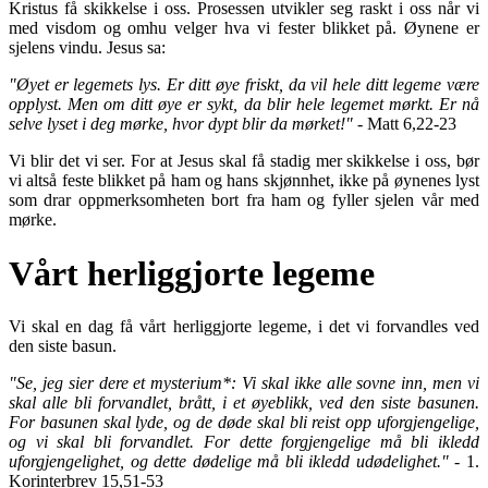
Kristus få skikkelse i oss. Prosessen utvikler seg raskt i oss når vi
med visdom og omhu velger hva vi fester blikket på. Øynene er
sjelens vindu. Jesus sa:
"Øyet er legemets lys. Er ditt øye friskt, da vil hele ditt legeme være
opplyst. Men om ditt øye er sykt, da blir hele legemet mørkt. Er nå
selve lyset i deg mørke, hvor dypt blir da mørket!"
- Matt 6,22-23
Vi blir det vi ser. For at Jesus skal få stadig mer skikkelse i oss, bør
vi altså feste blikket på ham og hans skjønnhet, ikke på øynenes lyst
som drar oppmerksomheten bort fra ham og fyller sjelen vår med
mørke.
Vårt herliggjorte legeme
Vi skal en dag få vårt herliggjorte legeme, i det vi forvandles ved
den siste basun.
"Se, jeg sier dere et mysterium*: Vi skal ikke alle sovne inn, men vi
skal alle bli forvandlet, brått, i et øyeblikk, ved den siste basunen.
For basunen skal lyde, og de døde skal bli reist opp uforgjengelige,
og vi skal bli forvandlet. For dette forgjengelige må bli ikledd
uforgjengelighet, og dette dødelige må bli ikledd udødelighet."
- 1.
Korinterbrev 15,51-53