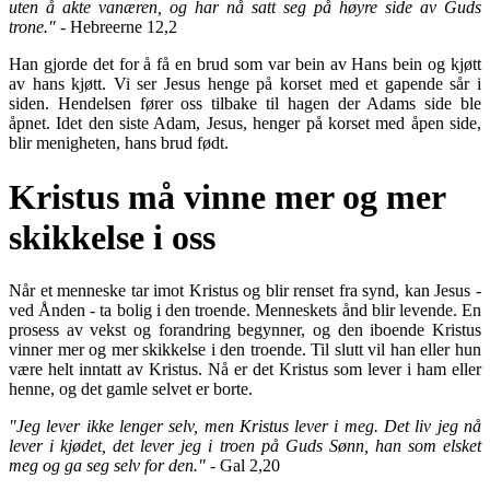
uten å akte vanæren, og har nå satt seg på høyre side av Guds
trone."
- Hebreerne 12,2
Han gjorde det for å få en brud som var bein av Hans bein og kjøtt
av hans kjøtt. Vi ser Jesus henge på korset med et gapende sår i
siden. Hendelsen fører oss tilbake til hagen der Adams side ble
åpnet. Idet den siste Adam, Jesus, henger på korset med åpen side,
blir menigheten, hans brud født.
Kristus må vinne mer og mer
skikkelse i oss
Når et menneske tar imot Kristus og blir renset fra synd, kan Jesus -
ved Ånden - ta bolig i den troende. Menneskets ånd blir levende. En
prosess av vekst og forandring begynner, og den iboende Kristus
vinner mer og mer skikkelse i den troende. Til slutt vil han eller hun
være helt inntatt av Kristus. Nå er det Kristus som lever i ham eller
henne, og det gamle selvet er borte.
"Jeg lever ikke lenger selv, men Kristus lever i meg. Det liv jeg nå
lever i kjødet, det lever jeg i troen på Guds Sønn, han som elsket
meg og ga seg selv for den."
- Gal 2,20