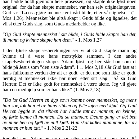
han hadde holdt gjennom hele prosessen, og skapte ikke først noen
original, for da han skapte mennesket, var han selv originalutgaven.
Gud sa: "La oss gjøre mennesker i vårt bilde, etter vår lignelse." (1.
Mos 1,26). Mennesket ble altså skapt i Guds bilde og lignelse, det
vil si etter Guds slag, som Guds medarbeider og like.
"Og Gud skapte mennesket i sitt bilde, i Guds bilde skapte han det,
til mann og kvinne skapte han dem."
- 1. Mos 1,27
I den første skapelsesberetningen ser vi at Gud skapte mann og
kvinne til å være hans motstykke sammen. I den andre
skapelsesberetningen skapes Adam først, og her står han som et
bilde på Jesus som "den siste Adam". I 1. Mos 2,18 slår Gud fast at i
hans fullkomne verden der alt er godt, er det noe som ikke er godt,
nemlig at mennesket ikke har noen etter sitt slag. "Så sa Gud
Herren: Det er ikke godt for mennesket å være alene. Jeg vil gjøre
ham en medhjelp som er hans like." (1. Mos 2,18).
"Da lot Gud Herren en dyp søvn komme over mennesket, og mens
han sov, tok han et av hans ribben og fylte igjen med kjøtt. Og Gud
Herren bygde av det ribben han hadde tatt av mannen, en kvinne,
og førte henne til mannen. Da sa mannen: Denne gang er det ben
av mine ben og kjøtt av mitt kjøtt. Hun skal kalles manninne, for av
mannen er hun tatt."
- 1. Mos 2,21-22
Endelig fant Adam en som var etter samme slag som ham. På