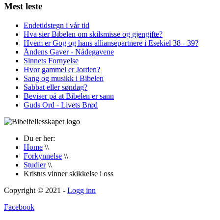
Mest leste
Endetidstegn i vår tid
Hva sier Bibelen om skilsmisse og gjengifte?
Hvem er Gog og hans alliansepartnere i Esekiel 38 - 39?
Åndens Gaver - Nådegavene
Sinnets Fornyelse
Hvor gammel er Jorden?
Sang og musikk i Bibelen
Sabbat eller søndag?
Beviser på at Bibelen er sann
Guds Ord - Livets Brød
Du er her:
Home
\\
Forkynnelse
\\
Studier
\\
Kristus vinner skikkelse i oss
Copyright © 2021 -
Logg inn
Facebook