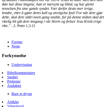
ikke har disse tingene, han er nærsynt og blind, og har glemt
renselsen fra sine gamle synder. Vær derfor desto mer ivrige,
brødre, etter å gjøre deres kall og utvelgelse fast! For når dere gjør
dette, skal dere aldri noen gang snuble, for på denne måten skal det
rikelig bli gitt dere inngang i vår Herre og frelser Jesu Kristi evige
rike."
- 2. Peter 1,3-11
Forrige
Neste
Forkynnelse
Undervisning
Bibelkommentarer
Studier
Prekener
Andakter
Bare et drypp
Artikler
Vitnesbyrd