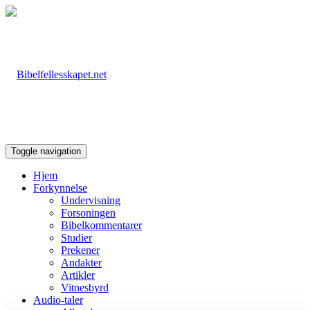
Toggle navigation
Hjem
Forkynnelse
Undervisning
Forsoningen
Bibelkommentarer
Studier
Prekener
Andakter
Artikler
Vitnesbyrd
Audio-taler