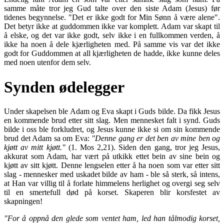
samme måte tror jeg Gud talte over den siste Adam (Jesus) før
tidenes begynnelse. "Det er ikke godt for Min Sønn å være alene".
Det betyr ikke at guddommen ikke var komplett. Adam var skapt til
å elske, og det var ikke godt, selv ikke i en fullkommen verden, å
ikke ha noen å dele kjærligheten med. På samme vis var det ikke
godt for Guddommen at all kjærligheten de hadde, ikke kunne deles
med noen utenfor dem selv.
Synden ødelegger
Under skapelsen ble Adam og Eva skapt i Guds bilde. Da fikk Jesus
en kommende brud etter sitt slag. Men mennesket falt i synd. Guds
bilde i oss ble forkludret, og Jesus kunne ikke si om sin kommende
brud det Adam sa om Eva:
"Denne gang er det ben av mine ben og
kjøtt av mitt kjøtt."
(1. Mos 2,21). Siden den gang, tror jeg Jesus,
akkurat som Adam, har vært på utkikk ettet bein av sine bein og
kjøtt av sitt kjøtt. Denne lengselen etter å ha noen som var etter sitt
slag - mennesker med uskadet bilde av ham - ble så sterk, så intens,
at Han var villig til å forlate himmelens herlighet og overgi seg selv
til en smertefull død på korset. Skaperen blir korsfestet av
skapningen!
"For å oppnå den glede som ventet ham, led han tålmodig korset,