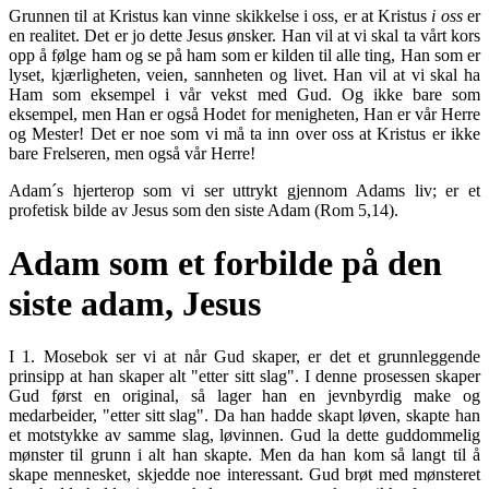
Grunnen til at Kristus kan vinne skikkelse i oss, er at Kristus
i oss
er
en realitet. Det er jo dette Jesus ønsker. Han vil at vi skal ta vårt kors
opp å følge ham og se på ham som er kilden til alle ting, Han som er
lyset, kjærligheten, veien, sannheten og livet. Han vil at vi skal ha
Ham som eksempel i vår vekst med Gud. Og ikke bare som
eksempel, men Han er også Hodet for menigheten, Han er vår Herre
og Mester! Det er noe som vi må ta inn over oss at Kristus er ikke
bare Frelseren, men også vår Herre!
Adam´s hjerterop som vi ser uttrykt gjennom Adams liv; er et
profetisk bilde av Jesus som den siste Adam (Rom 5,14).
Adam som et forbilde på den
siste adam, Jesus
I 1. Mosebok ser vi at når Gud skaper, er det et grunnleggende
prinsipp at han skaper alt "etter sitt slag". I denne prosessen skaper
Gud først en original, så lager han en jevnbyrdig make og
medarbeider, "etter sitt slag". Da han hadde skapt løven, skapte han
et motstykke av samme slag, løvinnen. Gud la dette guddommelig
mønster til grunn i alt han skapte. Men da han kom så langt til å
skape mennesket, skjedde noe interessant. Gud brøt med mønsteret