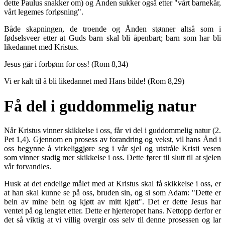
dette Paulus snakker om) og Ånden sukker også etter "vårt barnekår,
vårt legemes forløsning".
Både skapningen, de troende og Ånden stønner altså som i
fødselsveer etter at Guds barn skal bli åpenbart; barn som har bli
likedannet med Kristus.
Jesus går i forbønn for oss! (Rom 8,34)
Vi er kalt til å bli likedannet med Hans bilde! (Rom 8,29)
Få del i guddommelig natur
Når Kristus vinner skikkelse i oss, får vi del i guddommelig natur (2.
Pet 1,4). Gjennom en prosess av forandring og vekst, vil hans Ånd i
oss begynne å virkeliggjøre seg i vår sjel og utstråle Kristi vesen
som vinner stadig mer skikkelse i oss. Dette fører til slutt til at sjelen
vår forvandles.
Husk at det endelige målet med at Kristus skal få skikkelse i oss, er
at han skal kunne se på oss, bruden sin, og si som Adam: "Dette er
bein av mine bein og kjøtt av mitt kjøtt". Det er dette Jesus har
ventet på og lengtet etter. Dette er hjerteropet hans. Nettopp derfor er
det så viktig at vi villig overgir oss selv til denne prosessen og lar