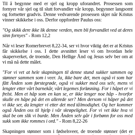
Til å begynne med er sjel og kropp uforandret. Prosessen som
fornyer vår sjel og til slutt forvandler vår kropp, begynner langsomt
og fortsetter gradvis. Denne vedvarende prosessen skjer når Kristus
vinner skikkelse i oss. Derfor oppfordrer Paulus oss:
"Og skikk dere ikke lik denne verden, men bli forvandlet ved at deres
sinn fornyes" -
Rom 12,2
Når vi leser Romerbrevet 8,22-34, ser vi hvor viktig det er at Kristus
får skikkelse i oss. I dette avsnittet leser vi om hvordan hele
skaperverket, de troende, Den Hellige Ånd og Jesus selv ber om at
vi må nå dette målet.
"For vi vet at hele skapningen til denne stund sukker sammen og
stønner sammen som i veer. Ja, ikke bare det, men også vi som har
fått Ånden som førstegrøde, også vi sukker med oss selv, mens vi
lengter etter vårt barnekår, vårt legemes forløsning. For i håpet er vi
frelst. Men et håp som en kan se, er ikke lenger noe håp - hvorfor
skulle en håpe på det en allerede ser? Men dersom vi håper på det
vi ikke ser, da lengter vi etter det med tålmodighet. Og her kommer
også Ånden oss til hjelp i vår skrøpelighet. For vi vet ikke hva vi
skal be om slik vi burde. Men Ånden selv går i forbønn for oss med
sukk som ikke rommes i ord."
- Rom 8,22-26
Skapningen stønner som i fødselsveer, de troende stønner (det er