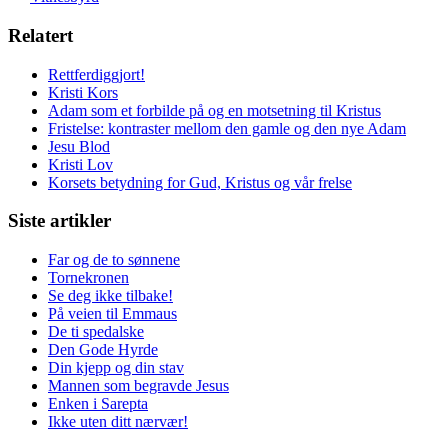
Relatert
Rettferdiggjort!
Kristi Kors
Adam som et forbilde på og en motsetning til Kristus
Fristelse: kontraster mellom den gamle og den nye Adam
Jesu Blod
Kristi Lov
Korsets betydning for Gud, Kristus og vår frelse
Siste artikler
Far og de to sønnene
Tornekronen
Se deg ikke tilbake!
På veien til Emmaus
De ti spedalske
Den Gode Hyrde
Din kjepp og din stav
Mannen som begravde Jesus
Enken i Sarepta
Ikke uten ditt nærvær!