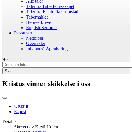
Alle taler
Taler fra Bibelfellesskapet
Taler fra Filadelfia Grimstad
Tabernaklet
Hebreerbrevet
English Sermons
Ressurser
Nettbibel
Oversikter
Johannes´ Åpenbaring
søk …
Søk
Kristus vinner skikkelse i oss
Utskrift
E-post
Detaljer
Skrevet av
Kjetil Holen