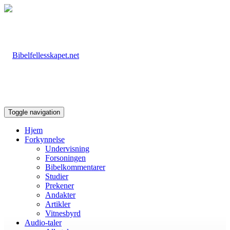
Toggle navigation
Hjem
Forkynnelse
Undervisning
Forsoningen
Bibelkommentarer
Studier
Prekener
Andakter
Artikler
Vitnesbyrd
Audio-taler