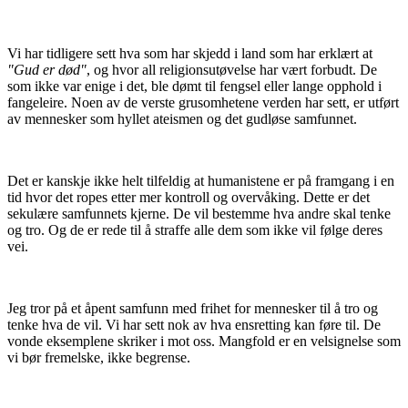
Vi har tidligere sett hva som har skjedd i land som har erklært at
"Gud er død"
, og hvor all religionsutøvelse har vært forbudt. De
som ikke var enige i det, ble dømt til fengsel eller lange opphold i
fangeleire. Noen av de verste grusomhetene verden har sett, er utført
av mennesker som hyllet ateismen og det gudløse samfunnet.
Det er kanskje ikke helt tilfeldig at humanistene er på framgang i en
tid hvor det ropes etter mer kontroll og overvåking. Dette er det
sekulære samfunnets kjerne. De vil bestemme hva andre skal tenke
og tro. Og de er rede til å straffe alle dem som ikke vil følge deres
vei.
Jeg tror på et åpent samfunn med frihet for mennesker til å tro og
tenke hva de vil. Vi har sett nok av hva ensretting kan føre til. De
vonde eksemplene skriker i mot oss. Mangfold er en velsignelse som
vi bør fremelske, ikke begrense.