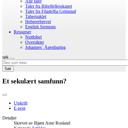
Alle taler
Taler fra Bibelfellesskapet
Taler fra Filadelfia Grimstad
Tabernaklet
Hebreerbrevet
English Sermons
Ressurser
Nettbibel
Oversikter
Johannes´ Åpenbaring
søk …
Søk
Et sekulært samfunn?
Utskrift
E-post
Detaljer
Skrevet av
Bjørn Arne Rosland