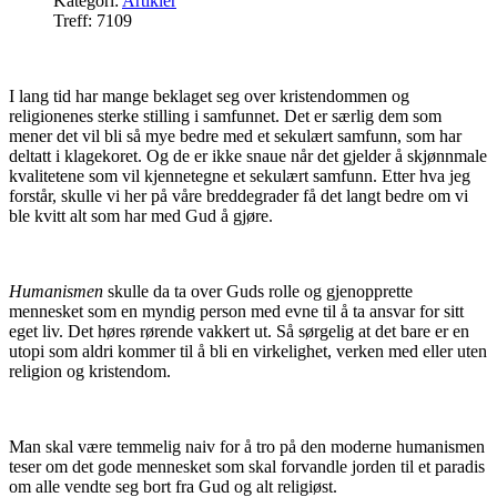
Kategori:
Artikler
Treff: 7109
I lang tid har mange beklaget seg over kristendommen og
religionenes sterke stilling i samfunnet. Det er særlig dem som
mener det vil bli så mye bedre med et sekulært samfunn, som har
deltatt i klagekoret. Og de er ikke snaue når det gjelder å skjønnmale
kvalitetene som vil kjennetegne et sekulært samfunn. Etter hva jeg
forstår, skulle vi her på våre breddegrader få det langt
bedre om vi
ble kvitt alt som har med Gud å gjøre.
Humanismen
skulle da ta over Guds rolle og gjenopprette
mennesket som en myndig person med evne til å ta ansvar for sitt
eget liv. Det høres rørende vakkert ut. Så sørgelig at det bare er en
utopi som aldri kommer til å bli en virkelighet, verken med eller uten
religion og kristendom.
Man skal være temmelig naiv for å tro på den moderne humanismen
teser om det gode mennesket som skal forvandle jorden til et paradis
om alle vendte seg bort fra Gud og alt religiøst.