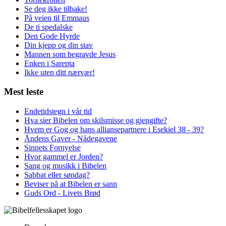
Se deg ikke tilbake!
På veien til Emmaus
De ti spedalske
Den Gode Hyrde
Din kjepp og din stav
Mannen som begravde Jesus
Enken i Sarepta
Ikke uten ditt nærvær!
Mest leste
Endetidstegn i vår tid
Hva sier Bibelen om skilsmisse og gjengifte?
Hvem er Gog og hans alliansepartnere i Esekiel 38 - 39?
Åndens Gaver - Nådegavene
Sinnets Fornyelse
Hvor gammel er Jorden?
Sang og musikk i Bibelen
Sabbat eller søndag?
Beviser på at Bibelen er sann
Guds Ord - Livets Brød