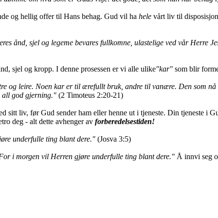
nde og hellig offer til Hans behag. Gud vil ha
hele
vårt liv til disposisj
eres ånd, sjel og legeme bevares fullkomne, ulastelige ved vår Herre Je
 ånd, sjel og kropp.
I denne prosessen er vi alle ulike
"kar"
som blir forme
 tre og leire. Noen kar er til ærefullt bruk, andre til vanære. Den som n
il all god gjerning."
(2 Timoteus 2:20-21)
itt liv, før Gud sender ham eller henne ut i tjeneste. Din tjeneste i Guds
tro deg - alt dette avhenger av
forberedelsestiden!
jøre underfulle ting blant dere."
(Josva 3:5)
 For i morgen vil Herren gjøre underfulle ting blant dere."
Å innvi seg o