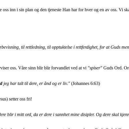
re oss inn i sin plan og den tjeneste Han har for hver og en av oss. Vi sk
bevisning, til rettledning, til opptuktelse i rettferdighet, for at Guds m
rviser oss. Våre sinn blir blir forvandlet ved at vi
"spiser"
Guds Ord. Orde
rd
jeg har talt til dere, er ånd og er liv."
(Johannes 6:63)
us) setter oss fri!
e blir i mitt ord, da er dere i sannhet mine disipler. Og dere skal kje