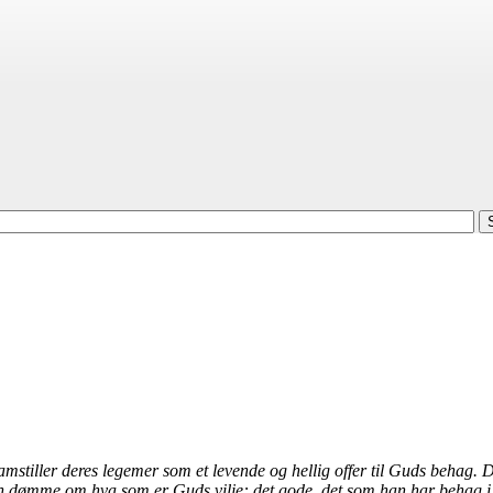
mstiller deres legemer som et levende og hellig offer til Guds behag. De
kan dømme om hva som er Guds vilje: det gode, det som han har behag i