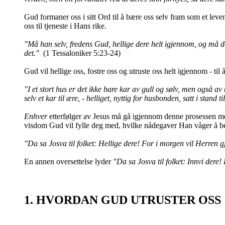
Gud formaner oss i sitt Ord til å bære oss selv fram som et leve
oss til tjeneste i Hans rike.
"Må han selv, fredens Gud, hellige dere helt igjennom, og må d
det."
(1 Tessaloniker 5:23-24)
Gud vil hellige oss, fostre oss og utruste oss helt igjennom - til
"I et stort hus er det ikke bare kar av gull og sølv, men også av
selv et kar til ære, - helliget, nyttig for husbonden, satt i stand t
Enhver
etterfølger av Jesus må gå igjennom denne prosessen med s
visdom Gud vil fylle deg med, hvilke nådegaver Han våger å be
"Da sa Josva til folket: Hellige dere! For i morgen vil Herren g
En annen oversettelse lyder
"Da sa Josva til folket: Innvi dere!
1. HVORDAN GUD UTRUSTER OSS