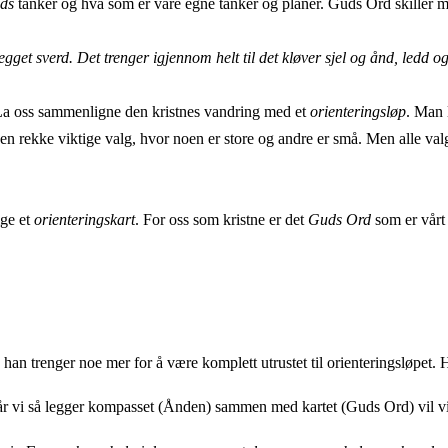
ds
tanker og hva som er våre egne tanker og planer. Guds Ord skiller m
gget sverd. Det trenger igjennom helt til det kløver sjel og ånd, ledd 
. La oss sammenligne den kristnes vandring med et
orienteringsløp
. Man 
 av en rekke viktige valg, hvor noen er store og andre er små. Men alle va
lge et
orienteringskart
. For oss som kristne er det
Guds Ord
som er vårt 
han trenger noe mer for å være komplett utrustet til orienteringsløpet.
 vi så legger kompasset (Ånden) sammen med kartet (Guds Ord) vil vi ik