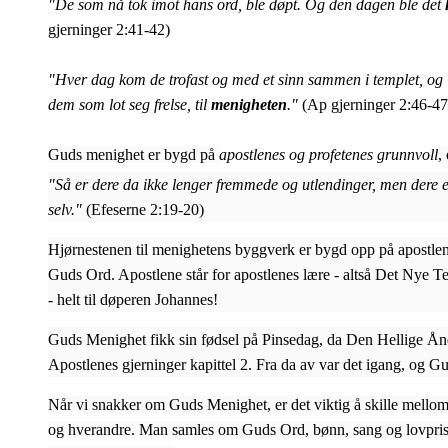
"De som nå tok imot hans ord, ble døpt. Og den dagen ble det
gjerninger 2:41-42)
"Hver dag kom de trofast og med et sinn sammen i templet, og i
dem som lot seg frelse, til
menigheten
."
(Ap gjerninger 2:46-47
Guds menighet er bygd på
apostlenes og profetenes grunnvoll
,
"Så er dere da ikke lenger fremmede og utlendinger, men dere 
selv."
(Efeserne 2:19-20)
Hjørnestenen til menighetens byggverk er bygd opp på apostlen
Guds Ord. Apostlene står for apostlenes lære - altså Det Nye Te
- helt til døperen Johannes!
Guds Menighet fikk sin fødsel på Pinsedag, da Den Hellige Ånd bl
Apostlenes gjerninger kapittel 2. Fra da av var det igang, og G
Når vi snakker om Guds Menighet, er det viktig å skille mello
og hverandre. Man samles om Guds Ord, bønn, sang og lovprisnin