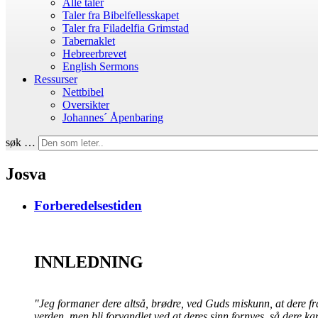
Alle taler
Taler fra Bibelfellesskapet
Taler fra Filadelfia Grimstad
Tabernaklet
Hebreerbrevet
English Sermons
Ressurser
Nettbibel
Oversikter
Johannes´ Åpenbaring
søk …
Josva
Forberedelsestiden
INNLEDNING
"Jeg formaner dere altså, brødre, ved Guds miskunn, at dere fra
verden, men bli forvandlet ved at deres sinn fornyes, så dere 