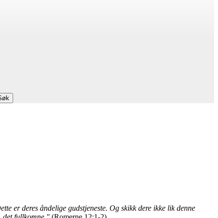
Søk
tte er deres åndelige gudstjeneste. Og skikk dere ikke lik denne
, det fullkomne."
(Romerne 12:1-2)