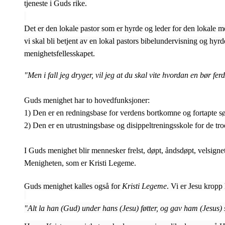
tjeneste i Guds rike.
Det er den lokale pastor som er hyrde og leder for den lokale m
vi skal bli betjent av en lokal pastors bibelundervisning og hyr
menighetsfellesskapet.
"Men i fall jeg dryger, vil jeg at du skal vite hvordan en bør fe
Guds menighet har to hovedfunksjoner:
1) Den er en redningsbase for verdens bortkomne og fortapte sø
2) Den er en utrustningsbase og disippeltreningsskole for de tr
I Guds menighet blir mennesker frelst, døpt, åndsdøpt, velsignet 
Menigheten, som er Kristi Legeme.
Guds menighet kalles også for
Kristi Legeme
. Vi er Jesu kropp
"Alt la han (Gud) under hans (Jesu) føtter, og gav ham (Jesus) s