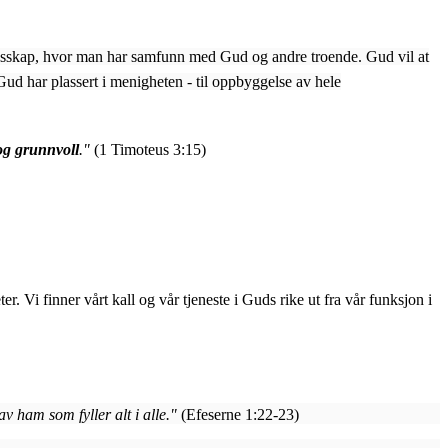
ellesskap, hvor man har samfunn med Gud og andre troende. Gud vil at
 Gud har plassert i menigheten - til oppbyggelse av hele
og grunnvoll
."
(1 Timoteus 3:15)
. Vi finner vårt kall og vår tjeneste i Guds rike ut fra vår funksjon i
av ham som fyller alt i alle."
(Efeserne 1:22-23)