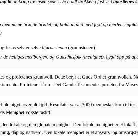
lagt til
omkring tre tusen sjeler. De holdt urokkelig fast ved
apostlenes 
 hjemmene brøt de brødet, og holdt måltid med fryd og hjertets enfold.
)
 og Jesus selv er selve
hjørnestenen
(grunnstenen).
er de helliges medborgere og Guds husfolk (menighet), bygd opp på apos
es og profetenes grunnvoll. Dette betyr at Guds Ord er grunnvollen. N
stamente. Profetene står for Det Gamle Testamentes profeter, fra Moses, 
e utgytt over alt kjød. Resultatet var at 3000 mennesker kom til tro og 
uds Menighet vokste raskt!
m den lokale og den globale menighet.
Den lokale menighet er et lokal
g, dåp og nattverd. Den lokale menighet er et ansvars- og omsorgsfelle