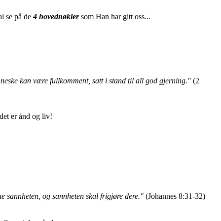
al se på de
4 hovednøkler
som Han har gitt oss...
enneske kan være fullkomment, satt i stand til all god gjerning."
(2
t er ånd og liv!
nne sannheten, og sannheten skal frigjøre dere."
(Johannes 8:31-32)