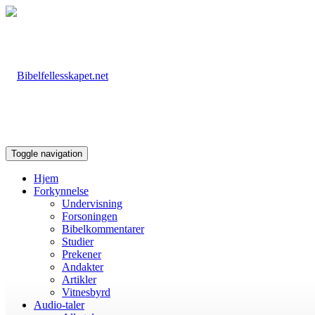
Toggle navigation
Hjem
Forkynnelse
Undervisning
Forsoningen
Bibelkommentarer
Studier
Prekener
Andakter
Artikler
Vitnesbyrd
Audio-taler