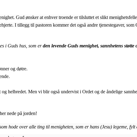
enighet. Gud ønsker at enhver troende er tilsluttet et slikt menighetsf
dehjerte. I tillegg til pastoren kommer det også andre tjenestegaver, som
rdes i Guds hus, som er
den levende Guds menighet, sannhetens støtte 
nner og døtre.
oende.
og helbredet. Men vi blir også undervist i Ordet og de åndelige sannheter
 her nede på jorden!
om hode over alle ting til menigheten, som er hans (Jesu) legeme, fylt 