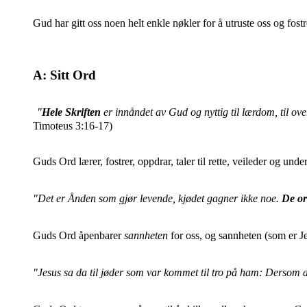
Gud har gitt oss noen helt enkle nøkler for å utruste oss og fost
A: Sitt Ord
"
Hele Skriften
er innåndet av Gud og nyttig til lærdom, til over
Timoteus 3:16-17)
Guds Ord lærer, fostrer, oppdrar, taler til rette, veileder og unde
"Det er Ånden som gjør levende, kjødet gagner ikke noe.
De o
Guds Ord åpenbarer
sannheten
for oss, og sannheten (som er Jes
"Jesus sa da til jøder som var kommet til tro på ham: Dersom der