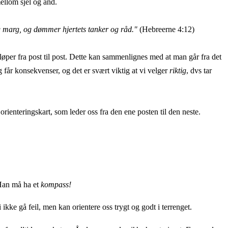
ellom sjel og ånd.
og marg, og dømmer hjertets tanker og råd."
(Hebreerne 4:12)
løper fra post til post. Dette kan sammenlignes med at man går fra det
lg får konsekvenser, og det er svært viktig at vi velger
riktig
, dvs tar
orienteringskart, som leder oss fra den ene posten til den neste.
 Han må ha et
kompass!
ke gå feil, men kan orientere oss trygt og godt i terrenget.