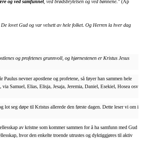
lære og ved samfunnet
, ved brødsbrytelsen og ved bønnene."
(Ap
 De lovet Gud og var velsett av hele folket. Og Herren la hver dag
tlenes og profetenes grunnvoll, og hjørnestenen er Kristus Jesus
år Paulus nevner apostlene og profetene, så føyer han sammen hele
via Samuel, Elias, Elisja, Jesaja, Jeremia, Daniel, Esekiel, Hosea osv
lot seg døpe til Kristus allerede den første dagen. Dette leser vi om i
t fellesskap av kristne som kommer sammen for å ha samfunn med Gud
sskap, hvor den enkelte troende utrustes og dyktiggjøres til aktiv