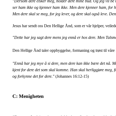
"Dersom dere elsker meg, holder dere mine bud.
Og jeg vil be
ser ham ikke og kjenner ham ikke. Men dere kjenner ham, for ha
Men dere skal se meg, for jeg lever, og dere skal også leve.
Den 
Jesus har sendt oss Den Hellige Ånd, som er vår hjelper, veiled
"Dette har jeg sagt dere mens jeg ennå er hos dere.
Men Talsman
Den Hellige Ånd taler oppbyggelse, formaning og trøst til våre hj
"Ennå har jeg mye å si dere, men dere kan ikke bære det nå.
Me
kjent for dere det som skal komme.
Han skal herliggjøre meg, fo
og forkynne det for dere."
(Johannes 16:12-15)
C: Menigheten