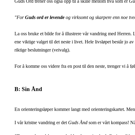
Guds Ord trener oss også opp til å skille mellom hva som er
Gu
"For
Guds ord er levende
og virksomt og skarpere enn noe tvee
La oss bruke et bilde for å illustrere vår vandring med Herren
ene viktige valget til det neste i livet. Hele livsløpet består jo
riktige beslutninger (veivalg).
For å komme oss videre fra en post til den neste, trenger vi å fø
B: Sin Ånd
En orienteringsløper kommer langt med orienteringskartet. Men 
I vår kristne vandring er det
Guds Ånd
som er vårt kompass! Når