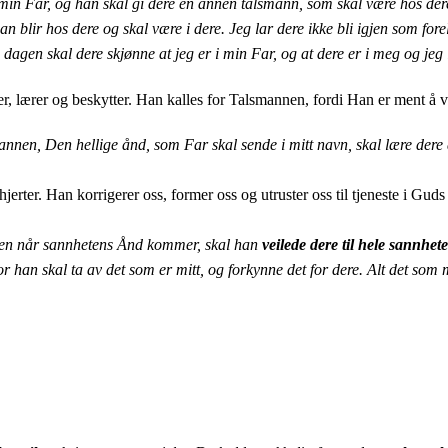
 min Far, og han skal gi dere en annen talsmann, som skal være hos dere 
n blir hos dere og skal være i dere.
Jeg lar dere ikke bli igjen som for
dagen skal dere skjønne at jeg er i min Far, og at dere er i meg og jeg 
er, lærer og beskytter. Han kalles for Talsmannen, fordi Han er ment å v
nen, Den hellige ånd, som Far skal sende i mitt navn, skal lære dere a
erter. Han korrigerer oss, former oss og utruster oss til tjeneste i Guds 
n når sannhetens Ånd kommer, skal han
veilede dere til hele sannhet
r han skal ta av det som er mitt, og forkynne det for dere.
Alt det som m