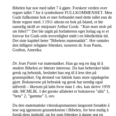
Bibelen har noe med tallet 7 å gjøre. Forskere verden over
regner tallet 7 for å symbolisere
FULLKOMMENHET
. Men
Guds fullkomne bok er mer forbundet med dette tallet enn de
fleste regner med. I 1911 utkom en bok på Island, et lite
uanselig skrift av misjonær Arthur Gook:
”Kan man stole på
sin bibel?”
Det ble utgitt på forfatterens eget forlag og er et
forsvar for Guds ords troverdighet midt i en bibelkritisk tid.
Det siste kapittel heter ”Bibelens matematikk”. Her omtales
den tidligere religiøse fritenker, russeren dr. Ivan Panin,
Grafton, Amerika.
Dr. Ivan Panin
var matematiker. Han ga seg en dag til å
studere Bibelen av litterær interesse. Da han behersket både
gresk og hebraisk, besluttet han seg til å lese den på
grunnspråket. Og dermed var faktisk hans store oppdagelse
gjort. Bokstavene på hebraisk og gresk har nemlig også
tallverdi – likesom på latin hvor man f. eks. kan skrive 1959
slik: MCMLIK. I det greske alfabetet er bokstaven ”alfa” 1,
”beta” 2, ”gamma” 3, osv.
Da den matematiske vitenskapsmannen langsomt forsøkte å
lese seg igjennom grunntekstene i Bibelen, for best mulig å
forstå dens innhold, og for som fritenker å danne seg en