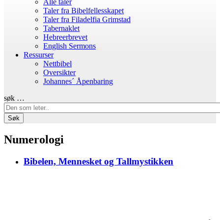
Alle taler
Taler fra Bibelfellesskapet
Taler fra Filadelfia Grimstad
Tabernaklet
Hebreerbrevet
English Sermons
Ressurser
Nettbibel
Oversikter
Johannes´ Åpenbaring
søk …
Søk
Numerologi
Bibelen, Mennesket og Tallmystikken