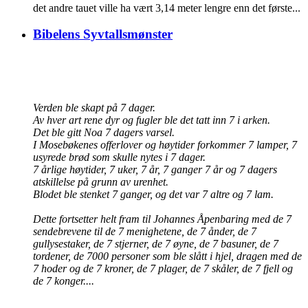
det andre tauet ville ha vært 3,14 meter lengre enn det første...
Bibelens Syvtallsmønster
Verden ble skapt på 7 dager.
Av hver art rene dyr og fugler ble det tatt inn 7 i arken.
Det ble gitt Noa 7 dagers varsel.
I Mosebøkenes offerlover og høytider forkommer 7 lamper, 7
usyrede brød som skulle nytes i 7 dager.
7 årlige høytider, 7 uker, 7 år, 7 ganger 7 år og 7 dagers
atskillelse på grunn av urenhet.
Blodet ble stenket 7 ganger, og det var 7 altre og 7 lam.
Dette fortsetter helt fram til Johannes Åpenbaring med de 7
sendebrevene til de 7 menighetene, de 7 ånder, de 7
gullysestaker, de 7 stjerner, de 7 øyne, de 7 basuner, de 7
tordener, de 7000 personer som ble slått i hjel, dragen med de
7 hoder og de 7 kroner, de 7 plager, de 7 skåler, de 7 fjell og
de 7 konger....