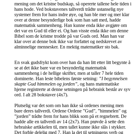
mening om det kristne budskap, så opererte tallene hele tiden i
hans hode. Ved bokstavenes tallverdi trådte ustanselig nye
systemer frem for hans indre øye, og han ble mer og mer klar
over at denne besynderlige bok som han satt med, hadde
matematisk sammenheng. Han kunne enda ikke avgjøre om
det var en Gud til eller ei. Og han visste enda ikke om denne
Bibel som de kristne trodde på var Guds ord. Man han var
klar over at denne bok ikke var forfattet og nedskrevet av
alminnelige mennesker. En mektig matematiker sto bak.
En svak gudsfrykt kom over han da han litt etter litt begynte å
se at det ikke bare var en besynderlig matematisk
sammenheng i de hellige skrifter, men at taller 7 hele tiden
dominerte. Han leste bibelens første setning:
”I begynnelsen
skapte Gud himmelen og jorden”
, og hans matematiske
hjerne registrerte at denne setningen på hebraisk består av syv
ord. I alt 28 bokstaver (4x7).
Plutselig var det som om han ikke så ordenes mening men
bare deres tallverdi. Ordene Ordene ”Gud”, ”himmelen” og
”jorden” trådte frem for hans blikk som på et regnebrett. De
hadde alle en tallverdi av 14 (2x7). Han prøvde å sette den
hebraiske artikkelen til, men tallet kunne ikke slås i stykker.
Det forble delelig med 7. Han la det til setningens verb og