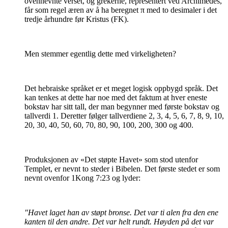
ovennevnte verset, og grekerne, representert ved Archimedes,
får som regel æren av å ha beregnet π med to desimaler i det
tredje århundre før Kristus (FK).
Men stemmer egentlig dette med virkeligheten?
Det hebraiske språket er et meget logisk oppbygd språk. Det
kan tenkes at dette har noe med det faktum at hver eneste
bokstav har sitt tall, der man begynner med første bokstav og
tallverdi 1. Deretter følger tallverdiene 2, 3, 4, 5, 6, 7, 8, 9, 10,
20, 30, 40, 50, 60, 70, 80, 90, 100, 200, 300 og 400.
Produksjonen av «Det støpte Havet» som stod utenfor
Templet, er nevnt to steder i Bibelen. Det første stedet er som
nevnt ovenfor 1Kong 7:23 og lyder:
"Havet laget han av støpt bronse. Det var ti alen fra den ene
kanten til den andre. Det var helt rundt. Høyden på det var