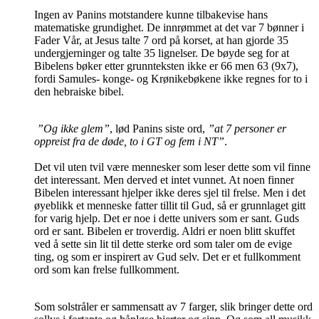
Ingen av Panins motstandere kunne tilbakevise hans
matematiske grundighet. De innrømmet at det var 7 bønner i
Fader Vår, at Jesus talte 7 ord på korset, at han gjorde 35
undergjerninger og talte 35 lignelser. De bøyde seg for at
Bibelens bøker etter grunnteksten ikke er 66 men 63 (9x7),
fordi Samules- konge- og Krønikebøkene ikke regnes for to i
den hebraiske bibel.
”Og ikke glem”
, lød Panins siste ord,
”at 7 personer er
oppreist fra de døde, to i GT og fem i NT”
.
Det vil uten tvil være mennesker som leser dette som vil finne
det interessant. Men derved et intet vunnet. At noen finner
Bibelen interessant hjelper ikke deres sjel til frelse. Men i det
øyeblikk et menneske fatter tillit til Gud, så er grunnlaget gitt
for varig hjelp. Det er noe i dette univers som er sant. Guds
ord er sant. Bibelen er troverdig. Aldri er noen blitt skuffet
ved å sette sin lit til dette sterke ord som taler om de evige
ting, og som er inspirert av Gud selv. Det er et fullkomment
ord som kan frelse fullkomment.
Som solstråler er sammensatt av 7 farger, slik bringer dette ord