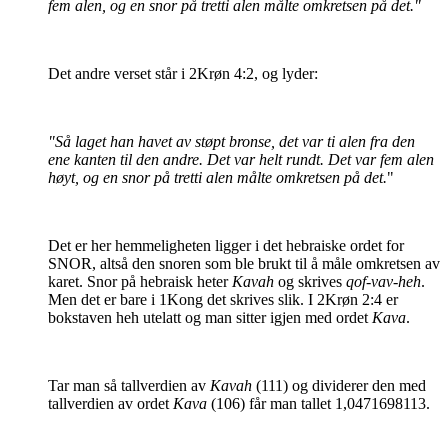
fem alen, og en snor på tretti alen målte omkretsen på det."
Det andre verset står i 2Krøn 4:2, og lyder:
"Så laget han havet av støpt bronse, det var ti alen fra den
ene kanten til den andre. Det var helt rundt. Det var fem alen
høyt, og en snor på tretti alen målte omkretsen på det.
"
Det er her hemmeligheten ligger i det hebraiske ordet for
SNOR, altså den snoren som ble brukt til å måle omkretsen av
karet. Snor på hebraisk heter
Kavah
og skrives
qof-vav-heh
.
Men det er bare i 1Kong det skrives slik. I 2Krøn 2:4 er
bokstaven heh utelatt og man sitter igjen med ordet
Kava
.
Tar man så tallverdien av
Kavah
(111) og dividerer den med
tallverdien av ordet
Kava
(106) får man tallet 1,0471698113.