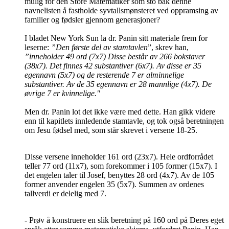
mulig for den Store Matematiker som sto bak denne
navnelisten å fastholde syvtallsmønsteret ved oppramsing av
familier og fødsler gjennom generasjoner?
I bladet New York Sun la dr. Panin sitt materiale frem for
leserne:
”Den første del av stamtavlen
”, skrev han,
”inneholder 49 ord (7x7) Disse består av 266 bokstaver
(38x7). Det finnes 42 substantiver (6x7). Av disse er 35
egennavn (5x7) og de resterende 7 er alminnelige
substantiver. Av de 35 egennavn er 28 mannlige (4x7). De
øvrige 7 er kvinnelige."
Men dr. Panin lot det ikke være med dette. Han gikk videre
enn til kapitlets innledende stamtavle, og tok også beretningen
om Jesu fødsel med, som står skrevet i versene 18-25.
Disse versene inneholder 161 ord (23x7). Hele ordforrådet
teller 77 ord (11x7), som forekommer i 105 former (15x7). I
det engelen taler til Josef, benyttes 28 ord (4x7). Av de 105
former anvender engelen 35 (5x7). Summen av ordenes
tallverdi er delelig med 7.
- Prøv å konstruere en slik beretning på 160 ord på Deres eget