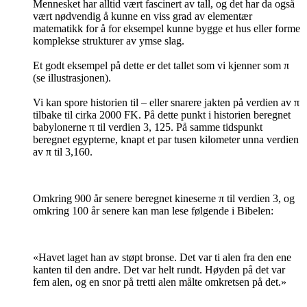
Mennesket har alltid vært fascinert av tall, og det har da også
vært nødvendig å kunne en viss grad av elementær
matematikk for å for eksempel kunne bygge et hus eller forme
komplekse strukturer av ymse slag.
Et godt eksempel på dette er det tallet som vi kjenner som π
(se illustrasjonen).
Vi kan spore historien til – eller snarere jakten på verdien av π
ti
lbake til cirka 2000 FK. På dette punkt i historien beregnet
babylonerne π til verdien 3, 125. På samme tidspunkt
beregnet egypterne, knapt et par tusen kilometer unna verdien
av π til 3,160.
Omkring 900 år senere beregnet kineserne π til verdien 3, og
omkring 100 år senere kan man lese følgende i Bibelen:
«Havet laget han av støpt bronse. Det var ti alen fra den ene
kanten til den andre. Det var helt rundt. Høyden på det var
fem alen, og en snor på tretti alen målte omkretsen på det.»