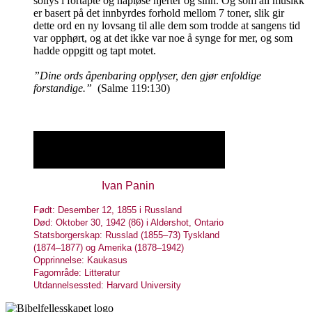
sollys i fortapte og håpløse hjerter og sinn. Og som all musikk
er basert på det innbyrdes forhold mellom 7 toner, slik gir
dette ord en ny lovsang til alle dem som trodde at sangens tid
var opphørt, og at det ikke var noe å synge for mer, og som
hadde oppgitt og tapt motet.
”Dine ords åpenbaring opplyser, den gjør enfoldige
forstandige.”
(Salme 119:130)
Ivan Panin
Født: Desember 12, 1855 i Russland
Død: Oktober 30, 1942 (86) i Aldershot, Ontario
Statsborgerskap: Russlad (1855–73) Tyskland
(1874–1877) og Amerika (1878–1942)
Opprinnelse: Kaukasus
Fagområde: Litteratur
Utdannelsessted: Harvard University