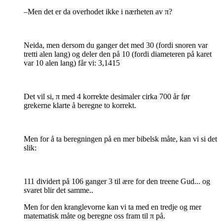
–Men det er da overhodet ikke i nærheten av π?
Neida, men dersom du ganger det med 30 (fordi snoren var
tretti alen lang) og deler den på 10 (fordi diameteren på karet
var 10 alen lang) får vi: 3,1415
Det vil si, π med 4 korrekte desimaler cirka 700 år før
grekerne klarte å beregne to korrekt.
Men for å ta beregningen på en mer bibelsk måte, kan vi si det
slik:
111 dividert på 106 ganger 3 til ære for den treene Gud... og
svaret blir det samme..
Men for den kranglevorne kan vi ta med en tredje og mer
matematisk måte og beregne oss fram til π på.