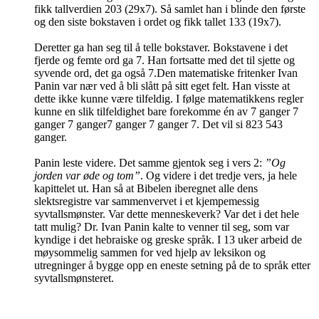
fikk tallverdien 203 (29x7). Så samlet han i blinde den første
og den siste bokstaven i ordet og fikk tallet 133 (19x7).
Deretter ga han seg til å telle bokstaver. Bokstavene i det
fjerde og femte ord ga 7. Han fortsatte med det til sjette og
syvende ord, det ga også 7.Den matematiske fritenker Ivan
Panin var nær ved å bli slått på sitt eget felt. Han visste at
dette ikke kunne være tilfeldig. I følge matematikkens regler
kunne en slik tilfeldighet bare forekomme én av 7 ganger 7
ganger 7 ganger7 ganger 7 ganger 7. Det vil si 823 543
ganger.
Panin leste videre. Det samme gjentok seg i vers 2:
”Og
jorden var øde og tom”
. Og videre i det tredje vers, ja hele
kapittelet ut. Han så at Bibelen iberegnet alle dens
slektsregistre var sammenvervet i et kjempemessig
syvtallsmønster. Var dette menneskeverk? Var det i det hele
tatt mulig? Dr. Ivan Panin kalte to venner til seg, som var
kyndige i det hebraiske og greske språk. I 13 uker arbeid de
møysommelig sammen for ved hjelp av leksikon og
utregninger å bygge opp en eneste setning på de to språk etter
syvtallsmønsteret.