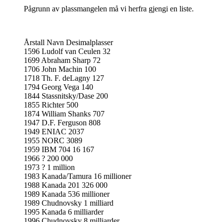
Pågrunn av plassmangelen må vi herfra gjengi en liste.
Årstall Navn Desimalplasser
1596 Ludolf van Ceulen 32
1699 Abraham Sharp 72
1706 John Machin 100
1718 Th. F. deLagny 127
1794 Georg Vega 140
1844 Stassnitsky/Dase 200
1855 Richter 500
1874 William Shanks 707
1947 D.F. Ferguson 808
1949 ENIAC 2037
1955 NORC 3089
1959 IBM 704 16 167
1966 ? 200 000
1973 ? 1 million
1983 Kanada/Tamura 16 millioner
1988 Kanada 201 326 000
1989 Kanada 536 millioner
1989 Chudnovsky 1 milliard
1995 Kanada 6 milliarder
1996 Chudnovsky 8 milliarder