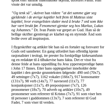
språk etter samme matematiske skjema, utfordret Panin. Han
visste det var umulig.
”Og tenk så”
, skriver han videre
”at det samme gjør seg
gjeldende i de øvrige kapitler helt frem til Matteus siste
kapittel, hvor evangelisten slutter med å bruke 7 ord som ikke
har vært brukt før. Fenomenet gjentar seg hos Markus, Lukas
og Johannes."
Dr. Ivan Panin var grepet av Gud. Han så de
hellige skrifter gjentrengt av klarhet og en styrende Ånd som
hvilte over all inspirasjon.
I flygeskrifter og artikler ble han nå en fortaler og forsvarer for
Guds ord sannheter. En gang utfordret han offentlig kjente
rasjonalister i teologi, tre prester fra forskjellige kirkesamfunn
og en redaktør til å tilbakevise hans fakta. Det er visst fra
denne feide at hans oppstilling fra Jesu yppersteprestlige bønn
i John 17 finnes. Etter hans opptegnelser inneholder dette
kapitlet i den greske grunnteksten følgende: 490 ord (70x7),
49 setninger (7x7), 1162 vokaler (166x7), 917 konsonanter
(131x7), 98 verb (14x7), 77 navneord (11x7), 77
konjunksjoner (11x7), 49 preposisjoner (7x7), 126
pronomener (18x7), 70 adverb og artikler (10x7), 49
pronomener som refererer til Kristus (7x7), 91 som viser hen
til personer i guddommen (13x7), 7 som refererer til Gud
Fader, 7 som viser til verden.