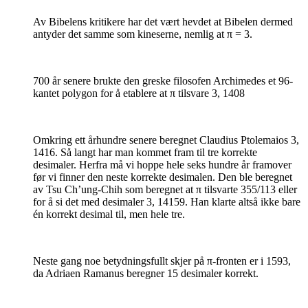
Av Bibelens kritikere har det vært hevdet at Bibelen dermed
antyder det samme som kineserne, nemlig at π = 3.
700 år senere brukte den greske filosofen Archimedes et 96-
kantet polygon for å etablere at π tilsvare 3, 1408
Omkring ett århundre senere beregnet Claudius Ptolemaios 3,
1416. Så langt har man kommet fram til tre korrekte
desimaler. Herfra må vi hoppe hele seks hundre år framover
før vi finner den neste korrekte desimalen. Den ble beregnet
av Tsu Ch’ung-Chih som beregnet at π tilsvarte 355/113 eller
for å si det med desimaler 3, 14159. Han klarte altså ikke bare
én korrekt desimal til, men hele tre.
Neste gang noe betydningsfullt skjer på π-fronten er i 1593,
da Adriaen Ramanus beregner 15 desimaler korrekt.