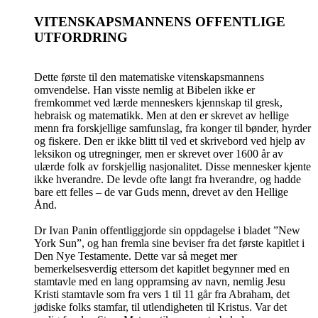
VITENSKAPSMANNENS OFFENTLIGE
UTFORDRING
Dette første til den matematiske vitenskapsmannens
omvendelse. Han visste nemlig at Bibelen ikke er
fremkommet ved lærde menneskers kjennskap til gresk,
hebraisk og matematikk. Men at den er skrevet av hellige
menn fra forskjellige samfunslag, fra konger til bønder, hyrder
og fiskere. Den er ikke blitt til ved et skrivebord ved hjelp av
leksikon og utregninger, men er skrevet over 1600 år av
ulærde folk av forskjellig nasjonalitet. Disse mennesker kjente
ikke hverandre. De levde ofte langt fra hverandre, og hadde
bare ett felles – de var Guds menn, drevet av den Hellige
Ånd.
Dr Ivan Panin offentliggjorde sin oppdagelse i bladet ”New
York Sun”, og han fremla sine beviser fra det første kapitlet i
Den Nye Testamente. Dette var så meget mer
bemerkelsesverdig ettersom det kapitlet begynner med en
stamtavle med en lang oppramsing av navn, nemlig Jesu
Kristi stamtavle som fra vers 1 til 11 går fra Abraham, det
jødiske folks stamfar, til utlendigheten til Kristus. Var det