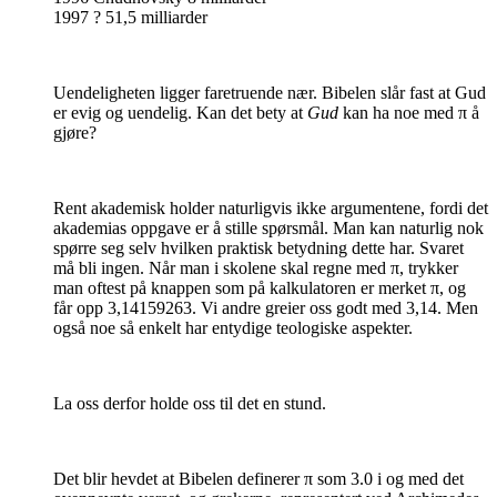
1997 ? 51,5 milliarder
Uendeligheten ligger faretruende nær. Bibelen slår fast at Gud
er evig og uendelig. Kan det bety at
Gud
kan ha noe med π å
gjøre?
Rent akademisk holder naturligvis ikke argumentene, fordi det
akademias oppgave er å stille spørsmål. Man kan naturlig nok
spørre seg selv hvilken praktisk betydning dette har. Svaret
må bli ingen. Når man i skolene skal regne med π, trykker
man oftest på knappen som på kalkulatoren er merket π, og
får opp 3,14159263. Vi andre greier oss godt med 3,14. Men
også noe så enkelt har entydige teologiske aspekter.
La oss derfor holde oss til det en stund.
Det blir hevdet at Bibelen definerer π som 3.0 i og med det