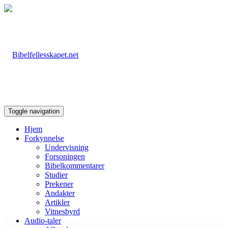
Toggle navigation
Hjem
Forkynnelse
Undervisning
Forsoningen
Bibelkommentarer
Studier
Prekener
Andakter
Artikler
Vitnesbyrd
Audio-taler