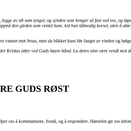
ss, legge av alt som tynger, og synden som henger så fast ved oss, og l
oppnå den gleden som ventet ham, led han tålmodig korset, uten å akte
rtover vannet mot Jesus, men da blikket hans ble fanget av vinden og bø
 der Kristus sitter ved Guds høyre hånd. La deres sinn være vendt mot d
ØRE GUDS RØST
jelper oss å kommunisere, forstå, og å respondere. Hørselen gir oss info