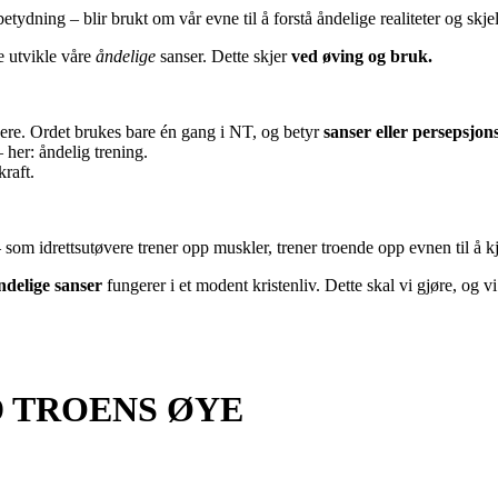
 betydning – blir brukt om vår evne til å forstå åndelige realiteter og skje
e utvikle våre
åndelige
sanser. Dette skjer
ved øving og bruk
.
rdere. Ordet brukes bare én gang i NT, og betyr
sanser eller persepsjon
– her: åndelig trening.
kraft.
 som idrettsutøvere trener opp muskler, trener troende opp evnen til å k
ndelige sanser
fungerer i et modent kristenliv. Dette skal vi gjøre, og
D TROENS ØYE