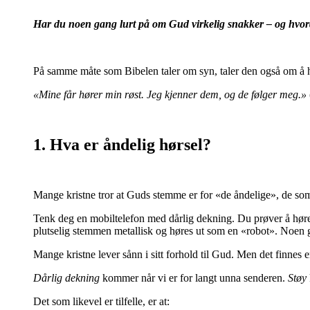
Har du noen gang lurt på om Gud virkelig snakker – og hvor
På samme måte som Bibelen taler om syn, taler den også om å h
«Mine får hører min røst. Jeg kjenner dem, og de følger meg.»
1. Hva er åndelig hørsel?
Mange kristne tror at Guds stemme er for «de åndelige», de som 
Tenk deg en mobiltelefon med dårlig dekning. Du prøver å høre de
plutselig stemmen metallisk og høres ut som en «robot». Noen
Mange kristne lever sånn i sitt forhold til Gud. Men det finnes 
Dårlig dekning
kommer når vi er for langt unna senderen.
Støy
Det som likevel er tilfelle, er at: