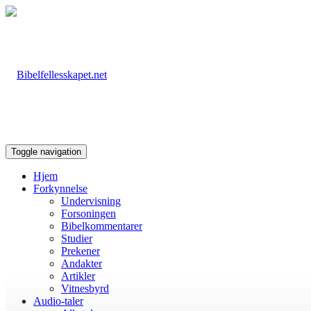
Toggle navigation
Hjem
Forkynnelse
Undervisning
Forsoningen
Bibelkommentarer
Studier
Prekener
Andakter
Artikler
Vitnesbyrd
Audio-taler