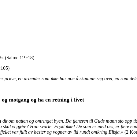
v!»
(Salme 119:18)
:105)
r prøve, en arbeider som ikke har noe å skamme seg over, en som dele
 og motgang og ha en retning i livet
 dit om natten og omringet byen. Da tjeneren til Guds mann sto opp ti
va skal vi gjøre? Han svarte: Frykt ikke! De som er med oss, er flere 
jellet var fullt av hester og vogner av ild rundt omkring Elisja.»
(2 Ko