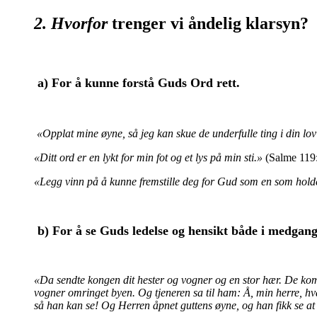
2. Hvorfor
trenger vi åndelig klarsyn?
a)
For å kunne forstå Guds Ord rett.
«Opplat mine øyne, så jeg kan skue de underfulle ting i din lo
«Ditt ord er en lykt for min fot og et lys på min sti.»
(Salme 119
«Legg vinn på å kunne fremstille deg for Gud som en som holde
b) For å se Guds ledelse og hensikt både i medgang
«Da sendte kongen dit hester og vogner og en stor hær. De kom
vogner omringet byen. Og tjeneren sa til ham: Å, min herre, h
så han kan se! Og Herren åpnet guttens øyne, og han fikk se at f