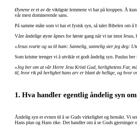
Øynene
er et av de viktigste lemmene vi har på kroppen. Å kunne
vår mest dominerende sans.
På samme måte som vi har et fysisk syn, så taler Bibelen om å 
Våre åndelige øyne åpnes for første gang når vi tar imot Jesus, b
«Jesus svarte og sa til ham: Sannelig, sannelig sier jeg deg: Ut
Som kristne trenger vi å utvikle et godt åndelig syn. Paulus ber
«Jeg ber om at vår Herre Jesu Kristi Gud, herlighetens Far, 
til, hvor rik på herlighet hans arv er blant de hellige, og hvor
1. Hva handler egentlig åndelig syn o
Åndelig syn er evnen til å se Guds virkelighet og hensikt. Vi
Hans plan og Hans rike. Det handler om å se Guds gjerninger ogs