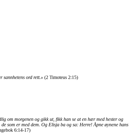
r sannhetens ord rett.»
(2 Timoteus 2:15)
dlig om morgenen og gikk ut, fikk han se at en hær med hester og
enn de som er med dem. Og Elisja ba og sa: Herre! Åpne øynene hans
ngebok 6:14-17)