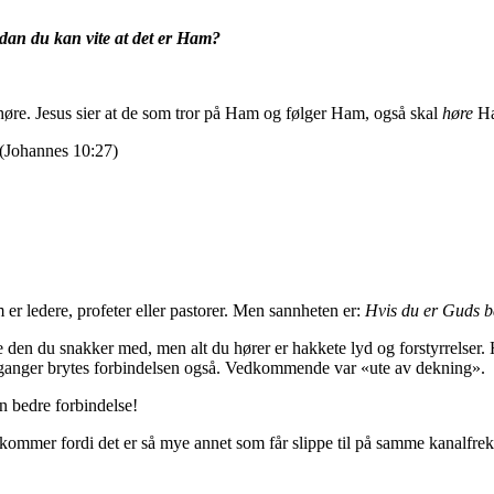
dan du kan vite at det er Ham?
øre. Jesus sier at de som tror på Ham og følger Ham, også skal
høre
Ha
(Johannes 10:27)
er ledere, profeter eller pastorer. Men sannheten er:
Hvis du er Guds ba
n du snakker med, men alt du hører er hakkete lyd og forstyrrelser. Hvor 
 ganger brytes forbindelsen også. Vedkommende var «ute av dekning».
en bedre forbindelse!
kommer fordi det er så mye annet som får slippe til på samme kanalfre