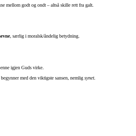
lne mellom godt og ondt – altså skille rett fra galt.
sevne
, særlig i moralsk/åndelig betydning.
jenne igjen Guds virke.
 vi begynner med den viktigste sansen, nemlig
synet
.