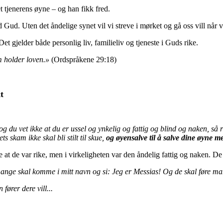
 tjenerens øyne – og han fikk fred.
d. Uten det åndelige synet vil vi streve i mørket og gå oss vill når vi s
Det gjelder både personlig liv, familieliv og tjeneste i Guds rike.
om holder loven.»
(Ordspråkene 29:18)
t
g du vet ikke at du er ussel og ynkelig og fattig og blind og naken, så rå
s skam ikke skal bli stilt til skue,
og øyensalve til å salve dine øyne me
at de var rike, men i virkeligheten var den åndelig fattig og naken. De v
r mange skal komme i mitt navn og si: Jeg er Messias! Og de skal føre ma
 fører dere vill...