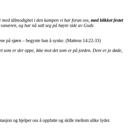
øpe med tålmodighet i den kampen vi har foran oss,
med blikket festet
 vanæren, og har nå satt seg på høyre side av Guds
lgene på sjøen – begynte han å synke. (Matteus 14:22-33)
et som er der oppe, ikke mot det som er på jorden. Dere er jo døde,
rmasjon og hjelper oss å oppfatte og skille mellom ulike lyder.