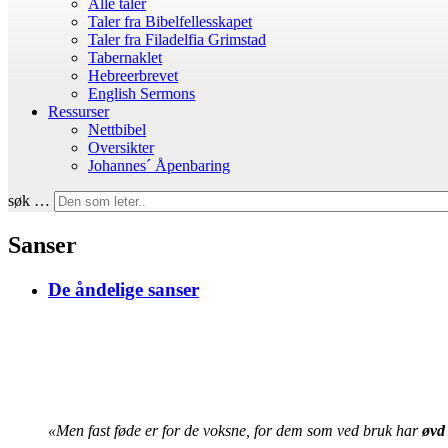
Alle taler
Taler fra Bibelfellesskapet
Taler fra Filadelfia Grimstad
Tabernaklet
Hebreerbrevet
English Sermons
Ressurser
Nettbibel
Oversikter
Johannes´ Åpenbaring
søk …
Sanser
De åndelige sanser
«
Men fast føde er for de voksne, for dem som ved bruk har
øvd