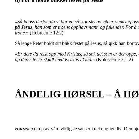
«Så la oss derfor, da vi har en så stor sky av vitner omkring o
på Jesus
, han som er troens opphavsmann og fullender. For å 
trone.»
(Hebreerne 12:2)
Så lenge Peter holdt sitt blikk festet på Jesus, så gikk han bo
«Er dere da reist opp med Kristus, så søk det som er der oppe,
og deres liv er skjult med Kristus i Gud.»
(Kolosserne 3:1-2)
ÅNDELIG HØRSEL – Å H
Hørselen
er en av våre viktigste sanser i det daglige liv. Den h