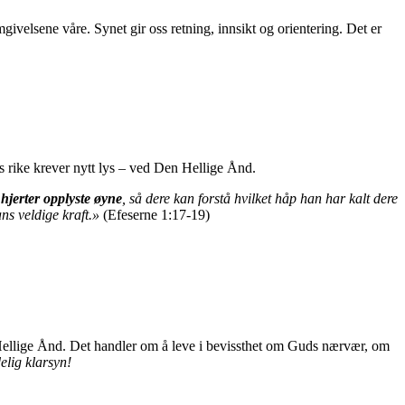
givelsene våre. Synet gir oss retning, innsikt og orientering. Det er
 rike krever nytt lys – ved Den Hellige Ånd.
 hjerter opplyste øyne
, så dere kan forstå hvilket håp han har kalt dere
ans veldige kraft.»
(Efeserne 1:17-19)
 Hellige Ånd. Det handler om å leve i bevissthet om Guds nærvær, om
elig klarsyn!