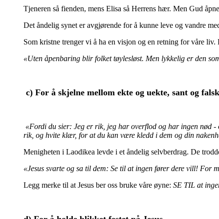
Tjeneren så fienden, mens Elisa så Herrens hær. Men Gud åpnet
Det åndelig synet er avgjørende for å kunne leve og vandre med Gu
Som kristne trenger vi å ha en visjon og en retning for våre liv. 
«Uten åpenbaring blir folket tøylesløst. Men lykkelig er den s
c) For å skjelne mellom ekte og uekte, sant og falsk
«Fordi du sier: Jeg er rik, jeg har overflod og har ingen nød - o
rik, og hvite klær, for at du kan være kledd i dem og din nakenhet
Menigheten i Laodikea levde i et åndelig selvberdrag. De trodde 
«Jesus svarte og sa til dem: Se til at ingen fører dere vill! Fo
Legg merke til at Jesus ber oss bruke våre øyne:
SE TIL at ingen
d) For å holde blikket festet på Jesus