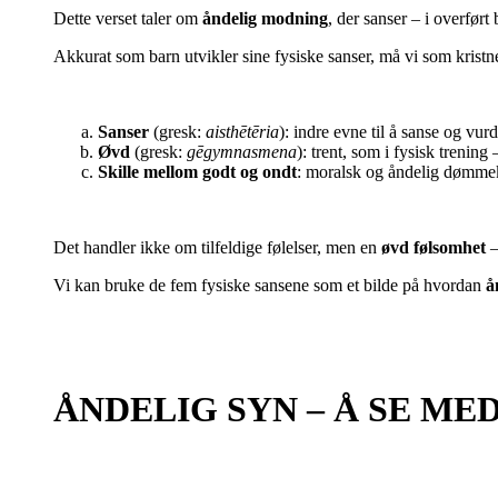
Dette verset taler om
åndelig modning
, der sanser – i overført
Akkurat som barn utvikler sine fysiske sanser, må vi som kristn
Sanser
(gresk:
aisthētēria
): indre evne til å sanse og vu
Øvd
(gresk:
gēgymnasmena
): trent, som i fysisk trening 
Skille mellom godt og ondt
: moralsk og åndelig dømme
Det handler ikke om tilfeldige følelser, men en
øvd følsomhet
–
Vi kan bruke de fem fysiske sansene som et bilde på hvordan
å
ÅNDELIG SYN – Å SE ME