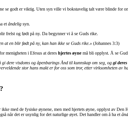
 se godt er viktig. Uten syn ville vi bokstavelig talt være blinde for om
ha et
åndelig
syn.
lir frelst og født på ny. Da begynner vi å se Guds rike.
en at en blir født på ny, kan han ikke se Guds rike.»
(Johannes 3:3)
 for menigheten i Efesus at deres
hjertes øyne
må bli opplyst. Å se Guds
må gi dere visdoms og åpenbarings Ånd til kunnskap om seg, og
gi deres
 overveldende stor hans makt er for oss som tror, etter virksomheten av h
m?
 ser ikke med de fysiske øynene, men med hjertets øyne, opplyst av Den
å når det er usynlig for det naturlige øyet. Det handler om å ha et
ånd