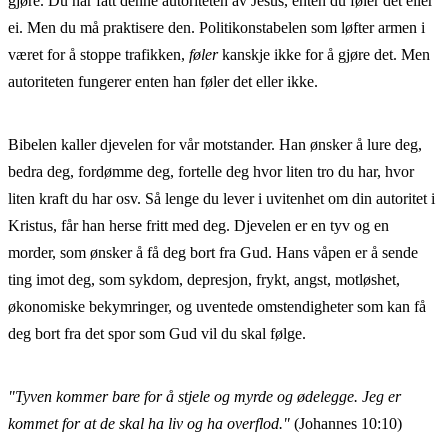
gjøre. Du har fått denne autoriteten av Jesus, enten du føler det eller
ei. Men du må praktisere den. Politikonstabelen som løfter armen i
været for å stoppe trafikken,
føler
kanskje ikke for å gjøre det. Men
autoriteten fungerer enten han føler det eller ikke.
Bibelen kaller djevelen for vår motstander. Han ønsker å lure deg,
bedra deg, fordømme deg, fortelle deg hvor liten tro du har, hvor
liten kraft du har osv. Så lenge du lever i uvitenhet om din autoritet i
Kristus, får han herse fritt med deg. Djevelen er en tyv og en
morder, som ønsker å få deg bort fra Gud. Hans våpen er å sende
ting imot deg, som sykdom, depresjon, frykt, angst, motløshet,
økonomiske bekymringer, og uventede omstendigheter som kan få
deg bort fra det spor som Gud vil du skal følge.
"Tyven kommer bare for å stjele og myrde og ødelegge. Jeg er
kommet for at de skal ha liv og ha overflod."
(Johannes 10:10)