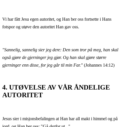
Vi har fått Jesu egen autoritet, og Han ber oss fortsette i Hans
fotspor og utøve den autoritet Han gav oss.
"Sannelig, sannelig sier jeg dere: Den som tror på meg, han skal
også gjøre de gjerninger jeg gjør. Og han skal gjøre større
gjerninger enn disse, for jeg går til min Far."
(Johannes 14:12)
4. UTØVELSE AV VÅR ÅNDELIGE
AUTORITET
Jesus sier i misjonsbefalingen at Han har all makt i himmel og på
jord, og Han ber oss: "Gå
derfor
ut..."