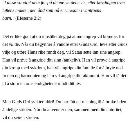
"I disse vandret dere før på denne verdens vis, etter høvdingen over
luftens makter, den ånd som nå er virksom i vantroens
barn."
(Efeserne 2:2)
Det er like godt at du innstiller deg på at motangrep vil komme, for
det
vil
de. Når du begynner å vandre etter Guds Ord, leve etter Guds
vilje og utbre Hans rike rundt deg, vil Satan sette inn sine angrep.
Han vil prøve å angripe ditt sinn (tankeliv). Han vil prøve å angripe
din kropp med sykdom, han vil angripe din familie for å bryte ned
freden og harmonien og han vil angripe din økonomi. Han vil få det
til å storme i omstendighetene rundt ditt liv.
Men Guds Ord svikter aldri! Du har fått en rustning til å bruke i den
åndelige striden. Når du anvender den, sammen med din autoritet,
vil du seire i striden.