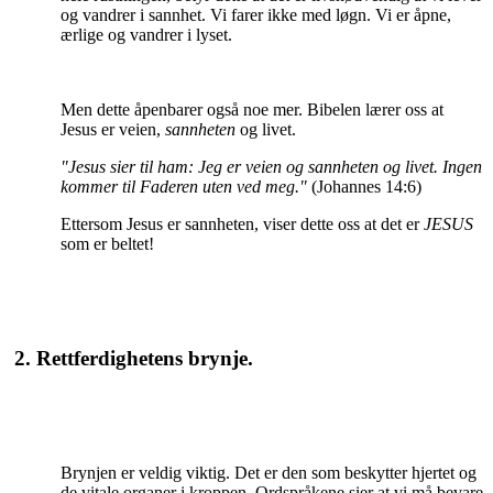
og vandrer i sannhet. Vi farer ikke med løgn. Vi er åpne,
ærlige og vandrer i lyset.
Men dette åpenbarer også noe mer. Bibelen lærer oss at
Jesus er veien,
sannheten
og livet.
"Jesus sier til ham: Jeg er veien og sannheten og livet. Ingen
kommer til Faderen uten ved meg."
(Johannes 14:6)
Ettersom Jesus er sannheten, viser dette oss at det er
JESUS
som er beltet!
2.
Rettferdighetens brynje.
Brynjen er veldig viktig. Det er den som beskytter hjertet og
de vitale organer i kroppen. Ordspråkene sier at vi må bevare