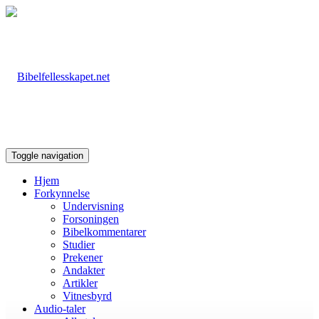
Toggle navigation
Hjem
Forkynnelse
Undervisning
Forsoningen
Bibelkommentarer
Studier
Prekener
Andakter
Artikler
Vitnesbyrd
Audio-taler