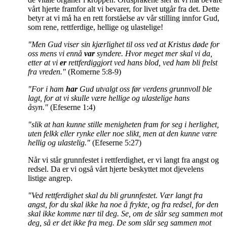
vårt hjerte framfor alt vi bevarer, for livet utgår fra det. Dette
betyr at vi må ha en rett forståelse av vår stilling innfor Gud,
som rene, rettferdige, hellige og ulastelige!
"Men Gud viser sin kjærlighet til oss ved at Kristus døde for
oss mens vi ennå
var
syndere. Hvor meget mer skal vi da,
etter at vi
er
rettferdiggjort ved hans blod, ved ham bli frelst
fra vreden."
(Romerne 5:8-9)
"For i ham
har
Gud utvalgt oss før verdens grunnvoll ble
lagt, for at vi skulle være hellige og ulastelige hans
åsyn."
(Efeserne 1:4)
"slik at han kunne stille menigheten fram for seg i herlighet,
uten felkk eller rynke eller noe slikt, men at den kunne være
hellig og ulastelig."
(Efeserne 5:27)
Når vi står grunnfestet i rettferdighet, er vi langt fra angst og
redsel. Da er vi også vårt hjerte beskyttet mot djevelens
listige angrep.
"Ved rettferdighet skal du bli grunnfestet. Vær langt fra
angst, for du skal ikke ha noe å frykte, og fra redsel, for den
skal ikke komme nær til deg. Se, om de slår seg sammen mot
deg, så er det ikke fra meg. De som slår seg sammen mot