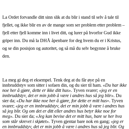
La Ordet forvandle ditt sinn slik at du blir i stand til selv å tale til
fjellet, og ikke blir en av de mange som ser problem etter problem –
fjell etter fjell komme inn i livet ditt, og lurer på hvorfor Gud ikke
griper inn. Du må la DHÅ åpenbare for deg hvem du er i Kristus,
og se din posisjon og autoritet, og så må du selv begynne å bruke
den.
La meg gi deg et eksempel. Tenk deg at du får øye på en
innbruddstyv som sitter i sofaen din, og du sier til ham.
«Du har ikke
noe her å gjøre, dette er ikke ditt hus»
. Tyven svarer;
«jeg er en
innbruddstyv, det er min jobb å være i andres hus så jeg blir»
. Du
sier da;
«Du har ikke noe her å gjøre, for dette er mitt hus
». Tyven
svarer;
«jeg er en innbruddstyv, det er min jobb å være i andres hus
så jeg blir. Og om det er ditt eller andres hus betyr ikke noe for
meg».
Du sier da;
«Jeg kan bevise det er mitt hus, bare se her hva
som står skrevet i skjøtet».
Tyven gjentar bare nok en gang;
«jeg er
en innbruddstyv, det er min jobb å være i andres hus så jeg blir. Og