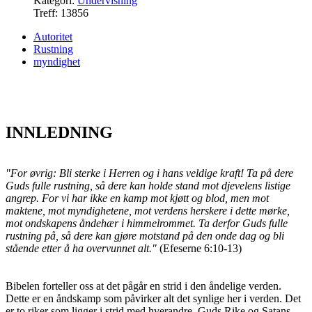
Kategori:
Undervisning
Treff: 13856
Autoritet
Rustning
myndighet
INNLEDNING
"For øvrig: Bli sterke i Herren og i hans veldige kraft! Ta på dere
Guds fulle rustning, så dere kan holde stand mot djevelens listige
angrep. For vi har ikke en kamp mot kjøtt og blod, men mot
maktene, mot myndighetene, mot verdens herskere i dette mørke,
mot ondskapens åndehær i himmelrommet. Ta derfor Guds fulle
rustning på, så dere kan gjøre motstand på den onde dag og bli
stående etter å ha overvunnet alt."
(Efeserne 6:10-13)
Bibelen forteller oss at det pågår en strid i den åndelige verden.
Dette er en åndskamp som påvirker alt det synlige her i verden. Det
er to riker som ligger i strid med hverandre, Guds Rike og Satans