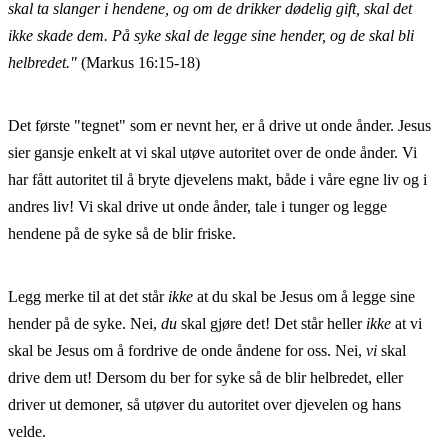
skal ta slanger i hendene, og om de drikker dødelig gift, skal det
ikke skade dem. På syke skal de legge sine hender, og de skal bli
helbredet."
(Markus 16:15-18)
Det første "tegnet" som er nevnt her, er å drive ut onde ånder. Jesus
sier gansje enkelt at vi skal utøve autoritet over de onde ånder. Vi
har fått autoritet til å bryte djevelens makt, både i våre egne liv og i
andres liv! Vi skal drive ut onde ånder, tale i tunger og legge
hendene på de syke så de blir friske.
Legg merke til at det står
ikke
at du skal be Jesus om å legge sine
hender på de syke. Nei,
du
skal gjøre det! Det står heller
ikke
at vi
skal be Jesus om å fordrive de onde åndene for oss. Nei,
vi
skal
drive dem ut! Dersom du ber for syke så de blir helbredet, eller
driver ut demoner, så utøver du autoritet over djevelen og hans
velde.