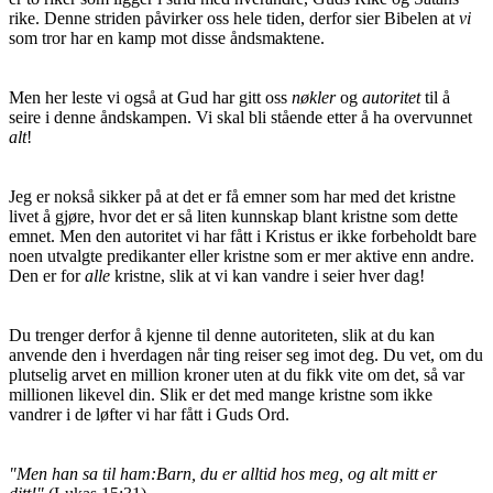
rike. Denne striden påvirker oss hele tiden, derfor sier Bibelen at
vi
som tror har en kamp mot disse åndsmaktene.
Men her leste vi også at Gud har gitt oss
nøkler
og
autoritet
til å
seire i denne åndskampen. Vi skal bli stående etter å ha overvunnet
alt
!
Jeg er nokså sikker på at det er få emner som har med det kristne
livet å gjøre, hvor det er så liten kunnskap blant kristne som dette
emnet. Men den autoritet vi har fått i Kristus er ikke forbeholdt bare
noen utvalgte predikanter eller kristne som er mer aktive enn andre.
Den er for
alle
kristne, slik at vi kan vandre i seier hver dag!
Du trenger derfor å kjenne til denne autoriteten, slik at du kan
anvende den i hverdagen når ting reiser seg imot deg. Du vet, om du
plutselig arvet en million kroner uten at du fikk vite om det, så var
millionen likevel din. Slik er det med mange kristne som ikke
vandrer i de løfter vi har fått i Guds Ord.
"Men han sa til ham:Barn, du er alltid hos meg, og alt mitt er