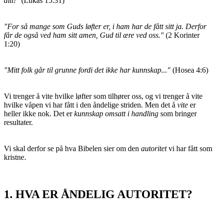
ditt!"
(Lukas 15:31)
"For så mange som Guds løfter er, i ham har de fått sitt ja. Derfor
får de også ved ham sitt amen, Gud til ære ved oss."
(2 Korinter
1:20)
"Mitt folk går til grunne fordi det ikke har kunnskap..."
(Hosea 4:6)
Vi trenger å vite hvilke løfter som tilhører oss, og vi trenger å vite
hvilke våpen vi har fått i den åndelige striden. Men det å
vite
er
heller ikke nok. Det er
kunnskap omsatt i handling
som bringer
resultater.
Vi skal derfor se på hva Bibelen sier om den
autoritet
vi har fått som
kristne.
1. HVA ER ÅNDELIG AUTORITET?