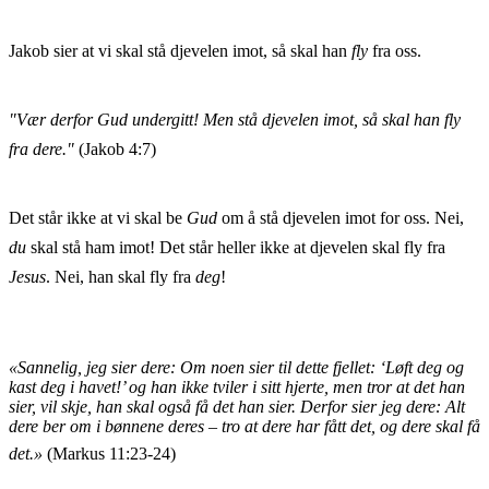
Jakob sier at vi skal stå djevelen imot, så skal han
fly
fra oss.
"Vær derfor Gud undergitt! Men stå djevelen imot, så skal han fly
fra dere."
(Jakob 4:7)
Det står ikke at vi skal be
Gud
om å stå djevelen imot for oss. Nei,
du
skal stå ham imot! Det står heller ikke at djevelen skal fly fra
Jesus
. Nei, han skal fly fra
deg
!
«Sannelig, jeg sier dere: Om noen sier til dette fjellet: ‘Løft deg og
kast deg i havet!’ og han ikke tviler i sitt hjerte, men tror at det han
sier, vil skje, han skal også få det han sier. Derfor sier jeg dere: Alt
dere ber om i bønnene deres – tro at dere har fått det, og dere skal få
det.»
(Markus 11:23-24)