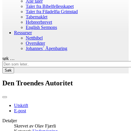
Alle taler
Taler fra Bibelfellesskapet
Taler fra Filadelfia Grimstad
Tabernaklet
Hebreerbrevet
English Sermons
Ressurser
Nettbibel
Oversikter
Johannes´ Åpenbaring
søk …
Søk
Den Troendes Autoritet
Utskrift
E-post
Detaljer
Skrevet av
Olav Fjærli