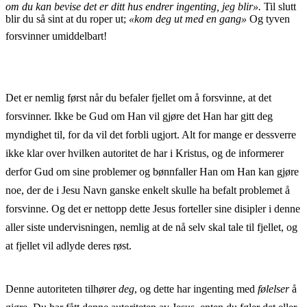
om du kan bevise det er ditt hus endrer ingenting, jeg blir».
Til slutt
blir du så sint at du roper ut;
«kom deg ut med en gang»
Og tyven
forsvinner umiddelbart!
Det er nemlig først når du befaler fjellet om å forsvinne, at det
forsvinner. Ikke be Gud om Han vil gjøre det Han har gitt deg
myndighet til, for da vil det forbli ugjort. Alt for mange er dessverre
ikke klar over hvilken autoritet de har i Kristus, og de informerer
derfor Gud om sine problemer og bønnfaller Han om Han kan gjøre
noe, der de i Jesu Navn ganske enkelt skulle ha befalt problemet å
forsvinne. Og det er nettopp dette Jesus forteller sine disipler i denne
aller siste undervisningen, nemlig at de nå selv skal tale til fjellet, og
at fjellet vil adlyde deres røst.
Denne autoriteten tilhører
deg
, og dette har ingenting med
følelser
å