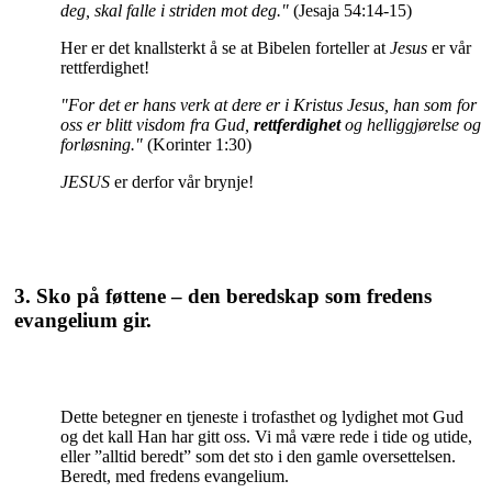
deg, skal falle i striden mot deg."
(Jesaja 54:14-15)
Her er det knallsterkt å se at Bibelen forteller at
Jesus
er vår
rettferdighet!
"For det er hans verk at dere er i Kristus Jesus, han som for
oss er blitt visdom fra Gud,
rettferdighet
og helliggjørelse og
forløsning."
(Korinter 1:30)
JESUS
er derfor vår brynje!
3. Sko på føttene – den beredskap som fredens
evangelium gir.
Dette betegner en tjeneste i trofasthet og lydighet mot Gud
og det kall Han har gitt oss. Vi må være rede i tide og utide,
eller ”alltid beredt” som det sto i den gamle oversettelsen.
Beredt, med fredens evangelium.