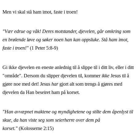
Men vi skal stå ham imot, faste i troen!
"Vær edrue og våk! Deres motstander, djevelen, går omkring som
en brølende løve og søker noen han kan oppsluke. Stå ham imot,
faste i troen!"
(1 Peter 5:8-9)
Gi ikke djevelen en eneste anlednig til å slippe til i ditt liv, eller i ditt
"område". Dersom du slipper djevelen til, kommer
ikke
Jesus til å
gjøre noe med det! Jesus
har
gjort alt som trengs å gjøres med
djevelen da Han beseiret ham på korset.
"Han avvæpnet maktene og myndighetene og stilte dem åpenlyst til
skue, da han viste seg som seierherre over dem på
korset."
(Kolosserne 2:15)