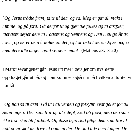
"Og Jesus trådte fram, talte til dem og sa: Meg er gitt all makt i
himmel og på jord! Gå derfor ut og gjør ale folkeslag til disipler,
idet dere døper dem til Faderens og Sønnens og Den Hellige Ånds
navn, og lærer dem å holde alt det jeg har befalt dere. Og se, jeg er
med dere alle dager inntil verdens ende!"
(Matteus 28:18-20)
I Markusevangeliet går Jesus litt mer i detaljer om hva dette
oppdraget går ut på, og Han kommer også inn på hvilken autoritet vi
har fått.
"Og han sa til dem: Gå ut i all verden og forkynn evangeliet for all
skapningen! Den som tror og blir døpt, skal bli frelst; men den som
ikke tror, skal bli fordømt. Og disse tegn skal følge dem som tror: I
mitt navn skal de drive ut onde ånder. De skal tale med tunger. De