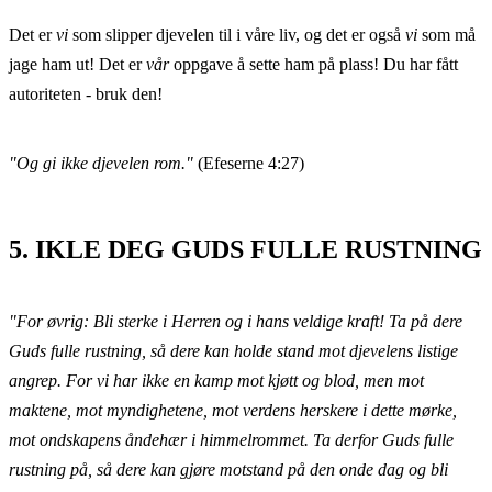
Det er
vi
som slipper djevelen til i våre liv, og det er også
vi
som må
jage ham ut! Det er
vår
oppgave å sette ham på plass! Du har fått
autoriteten - bruk den!
"Og g
i ikke djevelen rom."
(Efeserne 4:27)
5. IKLE DEG GUDS FULLE RUSTNING
"For øvrig: Bli sterke i Herren og i hans veldige kraft! Ta på dere
Guds fulle rustning, så dere kan holde stand mot djevelens listige
angrep. For vi har ikke en kamp mot kjøtt og blod, men mot
maktene, mot myndighetene, mot verdens herskere i dette mørke,
mot ondskapens åndehær i himmelrommet. Ta derfor Guds fulle
rustning på, så dere kan gjøre motstand på den onde dag og bli