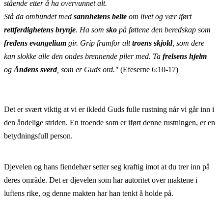
stående etter å ha overvunnet alt.
Stå da ombundet med
sannhetens belte
om livet og vær iført
rettferdighetens brynje
. Ha som
sko
på føttene den beredskap som
fredens evangelium
gir. Grip framfor alt
troens skjold
, som dere
kan slokke alle den ondes brennende piler med. Ta
frelsens hjelm
og
Åndens sverd
, som er Guds ord."
(Efeserne 6:10-17)
Det er svært viktig at vi er ikledd Guds fulle rustning når vi går inn i
den åndelige striden. En troende som er iført denne rustningen, er en
betydningsfull person.
Djevelen og hans fiendehær setter seg kraftig imot at du trer inn på
deres område. Det er djevelen som har autoritet over maktene i
luftens rike, og denne makten har han tenkt å holde på.