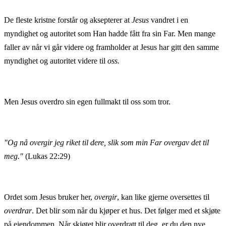
De fleste kristne forstår og aksepterer at
Jesus
vandret i en
myndighet og autoritet som Han hadde fått fra sin Far. Men mange
faller av når vi går videre og framholder at Jesus har gitt den samme
myndighet og autoritet videre til
oss.
Men Jesus overdro sin egen fullmakt til oss som tror.
"Og nå overgir jeg riket til dere, slik som min Far overgav det til
meg."
(Lukas 22:29)
Ordet som Jesus bruker her,
overgir
, kan like gjerne oversettes til
overdrar
. Det blir som når du kjøper et hus. Det følger med et skjøte
på eiendommen. Når skjøtet blir overdratt til deg, er du den nye