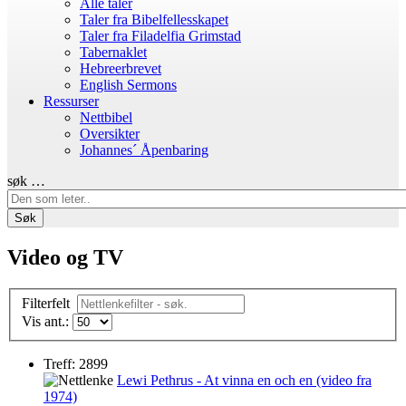
Alle taler
Taler fra Bibelfellesskapet
Taler fra Filadelfia Grimstad
Tabernaklet
Hebreerbrevet
English Sermons
Ressurser
Nettbibel
Oversikter
Johannes´ Åpenbaring
søk …
Søk
Video og TV
Filterfelt
Vis ant.:
Treff: 2899
Lewi Pethrus - At vinna en och en (video fra
1974)