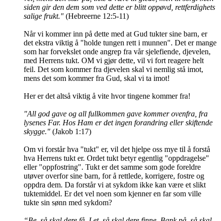
siden gir den dem som ved dette er blitt oppøvd, rettferdighets
salige frukt."
(Hebreerne 12:5-11)
Når vi kommer inn på dette med at Gud tukter sine barn, er
det ekstra viktig å "holde tungen rett i munnen". Det er mange
som har forvekslet onde angrep fra vår sjelefiende, djevelen,
med Herrens tukt. OM vi gjør dette, vil vi fort reagere helt
feil. Det som kommer fra djevelen skal vi nemlig stå imot,
mens det som kommer fra Gud, skal vi ta imot!
Her er det altså viktig å vite hvor tingene kommer fra!
"All god gave og all fullkommen gave kommer ovenfra, fra
lysenes Far. Hos Ham er det ingen forandring eller skiftende
skygge."
(Jakob 1:17)
Om vi forstår hva "tukt" er, vil det hjelpe oss mye til å forstå
hva Herrens tukt er. Ordet tukt betyr egentlig "oppdragelse"
eller "oppfostring". Tukt er det samme som gode foreldre
utøver overfor sine barn, for å rettlede, korrigere, fostre og
oppdra dem. Da forstår vi at sykdom ikke kan være et slikt
tuktemiddel. Er det vel noen som kjenner en far som ville
tukte sin sønn med sykdom?
“Be, så skal dere få. Let, så skal dere finne. Bank på, så skal