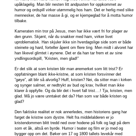
upåklagelig. Man blir nesten litt andpusten for oppkommet av
humor og ordspill virker utømmelig hos ham. Det er herlig med slike
mennesker, de har masse å gi, og er kjempeglad for å motta humor
tilbake.
Kameraten min tror på Jesus, men har ikke vært fri for plager av
den grunn. Skjønt, når du snakker med ham, virker livet
uproblematisk. Han skjuler ikke sin hverdagslige side som er både
steinete og hard, forteller åpent om flere ting. Men midt i alvoret har
han likevel glimtet i øynene. Det er da han tar frem et av sine
yndlingsordspill, ”Kristen, men glad!”
Er det slik at som kristen blir man øremerket som litt trist? Er
oppfatningen blant ikke-kristne, at som kristen forsvinner det
”gøye”, alt blir så alvorlig? Huff, kristen? Nei, da sitter man i kirken
og synger salmer, er nedtrykt av bud og krav, hvilket man ikke
klarer å oppfylle. Og da blir det i hvert fall trist....! Tja, kristen, men
glad. Må jo være unntaket det da? Han som var både kristen og
glad?
Den faktiske realitet er nok annerledes, men historiens gang har
farget de kristne som dystre. Helt fra middelalderen er jo
kristendommen blitt tredd ned over hodene på folk og lagt på dem
som et åk, altså en byrde. Humor i teater og film er jo med og
bygger opp om det. Bøker om 17 og 1800 tallets levekår med