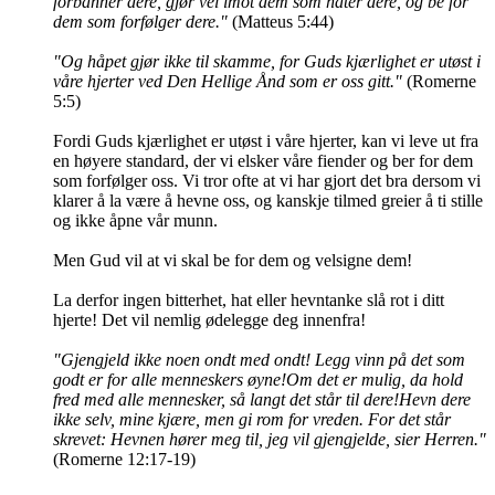
forbanner dere, gjør vel imot dem som hater dere, og be for
dem som forfølger dere."
(Matteus 5:44)
"Og håpet gjør ikke til skamme, for Guds kjærlighet er utøst i
våre hjerter ved Den Hellige Ånd som er oss gitt."
(Romerne
5:5)
Fordi Guds kjærlighet er utøst i våre hjerter, kan vi leve ut fra
en høyere standard, der vi elsker våre fiender og ber for dem
som forfølger oss. Vi tror ofte at vi har gjort det bra dersom vi
klarer å la være å hevne oss, og kanskje tilmed greier å ti stille
og ikke åpne vår munn.
Men Gud vil at vi skal be for dem og velsigne dem!
La derfor ingen bitterhet, hat eller hevntanke slå rot i ditt
hjerte! Det vil nemlig ødelegge deg innenfra!
"Gjengjeld ikke noen ondt med ondt! Legg vinn på det som
godt er for alle menneskers øyne!Om det er mulig, da hold
fred med alle mennesker, så langt det står til dere!Hevn dere
ikke selv, mine kjære, men gi rom for vreden. For det står
skrevet: Hevnen hører meg til, jeg vil gjengjelde, sier Herren."
(Romerne 12:17-19)