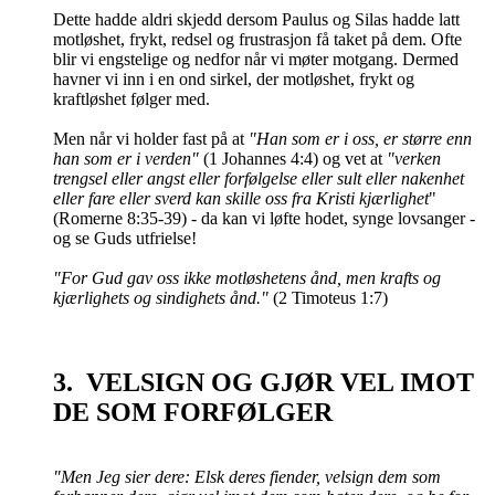
Dette hadde aldri skjedd dersom Paulus og Silas hadde latt
motløshet, frykt, redsel og frustrasjon få taket på dem. Ofte
blir vi engstelige og nedfor når vi møter motgang. Dermed
havner vi inn i en ond sirkel, der motløshet, frykt og
kraftløshet følger med.
Men når vi holder fast på at
"Han som er i oss, er større enn
han som er i verden"
(1 Johannes 4:4) og vet at
"verken
trengsel eller angst eller forfølgelse eller sult eller nakenhet
eller fare eller sverd kan skille oss fra Kristi kjærlighet
"
(Romerne 8:35-39) - da kan vi løfte hodet, synge lovsanger -
og se Guds utfrielse!
"For Gud gav oss ikke motløshetens ånd, men krafts og
kjærlighets og sindighets ånd."
(2 Timoteus 1:7)
3. VELSIGN OG GJØR VEL IMOT
DE SOM FORFØLGER
"Men Jeg sier dere: Elsk deres fiender, velsign dem som