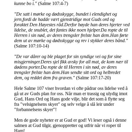
kunne bo i."
(Salme 107:4-7)
"De satt i mørke og dødsskygge, bundet i elendighet og
jern,fordi de hadde vært gjenstridige mot Guds ord og
foraktet Den Høyestes råd.Derfor bøyde han deres hjerter ved
lidelse, de snublet, det fantes ikke noen hjelper.Da ropte de til
Herren i sin nød, av deres trengsler frelste han dem.Han førte
dem ut av mørke og dødsskygge og rev i stykker deres bånd."
(Salme 107:10-14)
"De var dårer og ble plaget for sin syndige vei og for sine
misgjerninger.Deres sjel fikk avsky for all mat, de kom nær til
dødens porter.Da ropte de til Herren i sin nød, av deres
trengsler frelste han dem.Han sendte sitt ord og helbredet
dem, og reddet dem fra graven."
(Salme 107:17-20)
Hele Salme 107 viser hvordan vi ofte pådrar oss lidelse ved å
gå ut av Guds plan for oss. Når man er trassig og ulydig imot
Gud, Hans Ord og Hans gode vilje, blir det som å flytte seg
fra "velsignelsens skyer" og selv velge å slå leir under
"forbannelsens skyer"!
Men de gode nyheter er at Gud er god! Vi leser også i denne
salmen at Gud tilgir, gjenoppretter og utfrir når vi roper til
Ham!