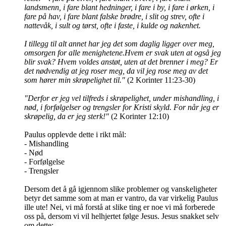
landsmenn, i fare blant hedninger, i fare i by, i fare i ørken, i
fare på hav, i fare blant falske brødre, i slit og strev, ofte i
nattevåk, i sult og tørst, ofte i faste, i kulde og nakenhet.
I tillegg til alt annet har jeg det som daglig ligger over meg,
omsorgen for alle menighetene.Hvem er svak uten at også jeg
blir svak? Hvem voldes anstøt, uten at det brenner i meg? Er
det nødvendig at jeg roser meg, da vil jeg rose meg av det
som hører min skrøpelighet til."
(2 Korinter 11:23-30)
"Derfor er jeg vel tilfreds i skrøpelighet, under mishandling, i
nød, i forfølgelser og trengsler for Kristi skyld. For når jeg er
skrøpelig, da er jeg sterk!"
(2 Korinter 12:10)
Paulus opplevde dette i rikt mål:
- Mishandling
- Nød
- Forfølgelse
- Trengsler
Dersom det å gå igjennom slike problemer og vanskeligheter
betyr det samme som at man er vantro, da var virkelig Paulus
ille ute! Nei, vi må forstå at slike ting er noe vi må forberede
oss på, dersom vi vil helhjertet følge Jesus. Jesus snakket selv
om dette: