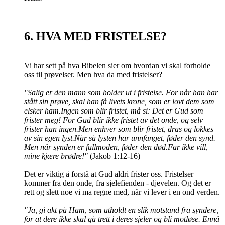
6. HVA MED FRISTELSE?
Vi har sett på hva Bibelen sier om hvordan vi skal forholde
oss til prøvelser. Men hva da med fristelser?
"Salig er den mann som holder ut i fristelse. For når han har
stått sin prøve, skal han få livets krone, som er lovt dem som
elsker ham.Ingen som blir fristet, må si: Det er Gud som
frister meg! For Gud blir ikke fristet av det onde, og selv
frister han ingen.Men enhver som blir fristet, dras og lokkes
av sin egen lyst.Når så lysten har unnfanget, føder den synd.
Men når synden er fullmoden, føder den død.Far ikke vill,
mine kjære brødre!"
(Jakob 1:12-16)
Det er viktig å forstå at Gud aldri frister oss. Fristelser
kommer fra den onde, fra sjelefienden - djevelen. Og det er
rett og slett noe vi ma regne med, når vi lever i en ond verden.
"Ja, gi akt på Ham, som utholdt en slik motstand fra syndere,
for at dere ikke skal gå trett i deres sjeler og bli motløse. Ennå