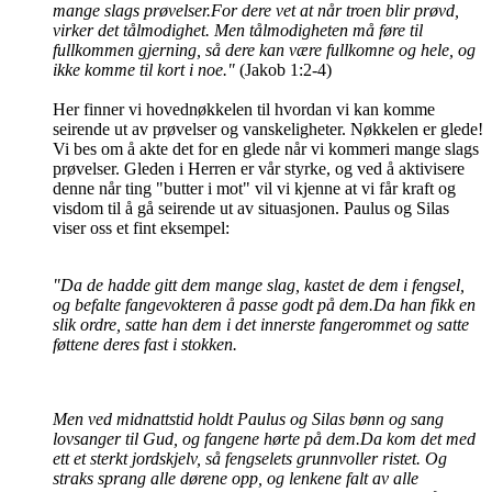
mange slags prøvelser.For dere vet at når troen blir prøvd,
virker det tålmodighet. Men tålmodigheten må føre til
fullkommen gjerning, så dere kan være fullkomne og hele, og
ikke komme til kort i noe."
(Jakob 1:2-4)
Her finner vi hovednøkkelen til hvordan vi kan komme
seirende ut av prøvelser og vanskeligheter. Nøkkelen er glede!
Vi bes om å akte det for en glede når vi kommeri mange slags
prøvelser. Gleden i Herren er vår styrke, og ved å aktivisere
denne når ting "butter i mot" vil vi kjenne at vi får kraft og
visdom til å gå seirende ut av situasjonen. Paulus og Silas
viser oss et fint eksempel:
"Da de hadde gitt dem mange slag, kastet de dem i fengsel,
og befalte fangevokteren å passe godt på dem.Da han fikk en
slik ordre, satte han dem i det innerste fangerommet og satte
føttene deres fast i stokken.
Men ved midnattstid holdt Paulus og Silas bønn og sang
lovsanger til Gud, og fangene hørte på dem.Da kom det med
ett et sterkt jordskjelv, så fengselets grunnvoller ristet. Og
straks sprang alle dørene opp, og lenkene falt av alle