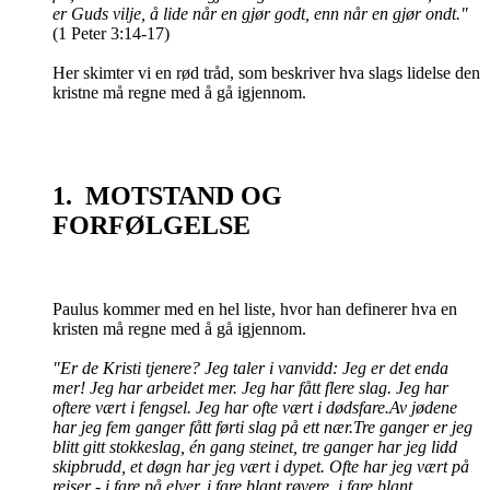
er Guds vilje, å lide når en gjør godt, enn når en gjør ondt."
(1 Peter 3:14-17)
Her skimter vi en rød tråd, som beskriver hva slags lidelse den
kristne må regne med å gå igjennom.
1. MOTSTAND OG
FORFØLGELSE
Paulus kommer med en hel liste, hvor han definerer hva en
kristen må regne med å gå igjennom.
"Er de Kristi tjenere? Jeg taler i vanvidd: Jeg er det enda
mer! Jeg har arbeidet mer. Jeg har fått flere slag. Jeg har
oftere vært i fengsel. Jeg har ofte vært i dødsfare.Av jødene
har jeg fem ganger fått førti slag på ett nær.Tre ganger er jeg
blitt gitt stokkeslag, én gang steinet, tre ganger har jeg lidd
skipbrudd, et døgn har jeg vært i dypet. Ofte har jeg vært på
reiser - i fare på elver, i fare blant røvere, i fare blant