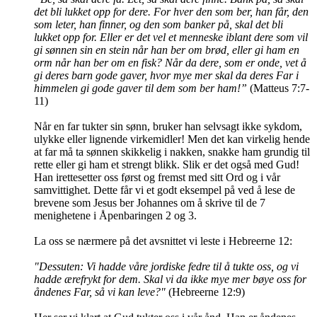
det bli lukket opp for dere. For hver den som ber, han får, den
som leter, han finner, og den som banker på, skal det bli
lukket opp for. Eller er det vel et menneske iblant dere som vil
gi sønnen sin en stein når han ber om brød, eller gi ham en
orm når han ber om en fisk? Når da dere, som er onde, vet å
gi deres barn gode gaver, hvor mye mer skal da deres Far i
himmelen gi gode gaver til dem som ber ham!”
(Matteus 7:7-
11)
Når en far tukter sin sønn, bruker han selvsagt ikke sykdom,
ulykke eller lignende virkemidler! Men det kan virkelig hende
at far må ta sønnen skikkelig i nakken, snakke ham grundig til
rette eller gi ham et strengt blikk. Slik er det også med Gud!
Han irettesetter oss først og fremst med sitt Ord og i vår
samvittighet. Dette får vi et godt eksempel på ved å lese de
brevene som Jesus ber Johannes om å skrive til de 7
menighetene i Åpenbaringen 2 og 3.
La oss se nærmere på det avsnittet vi leste i Hebreerne 12:
"Dessuten: Vi hadde våre jordiske fedre til å tukte oss, og vi
hadde ærefrykt for dem. Skal vi da ikke mye mer bøye oss for
åndenes Far, så vi kan leve?"
(Hebreerne 12:9)