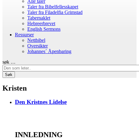
Alle taler
Taler fra Bibelfellesskapet
Taler fra Filadelfia Grimstad
Tabernaklet
Hebreerbrevet
English Sermons
Ressurser
Nettbibel
Oversikter
Johannes´ Åpenbaring
søk …
Søk
Kristen
Den Kristnes Lidelse
INNLEDNING