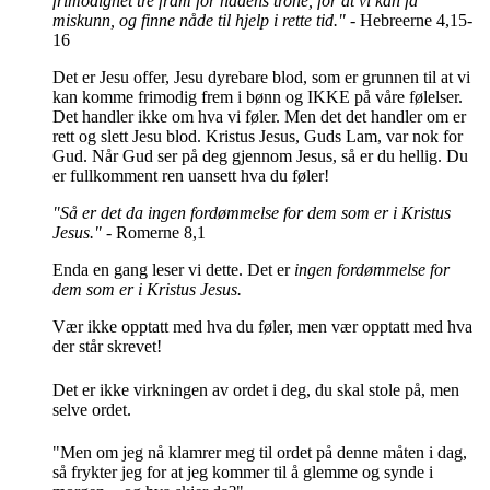
frimodighet tre fram for nådens trone, for at vi kan få
miskunn, og finne nåde til hjelp i rette tid."
- Hebreerne 4,15-
16
Det er Jesu offer, Jesu dyrebare blod, som er grunnen til at vi
kan komme frimodig frem i bønn og IKKE på våre følelser.
Det handler ikke om hva vi føler. Men det det handler om er
rett og slett Jesu blod. Kristus Jesus, Guds Lam, var nok for
Gud. Når Gud ser på deg gjennom Jesus, så er du hellig. Du
er fullkomment ren uansett hva du føler!
"Så er det da ingen fordømmelse for dem som er i Kristus
Jesus."
- Romerne 8,1
Enda en gang leser vi dette. Det er
ingen fordømmelse for
dem som er i Kristus Jesus.
Vær ikke opptatt med hva du føler, men vær opptatt med hva
der står skrevet!
Det er ikke virkningen av ordet i deg, du skal stole på, men
selve ordet.
"Men om jeg nå klamrer meg til ordet på denne måten i dag,
så frykter jeg for at jeg kommer til å glemme og synde i