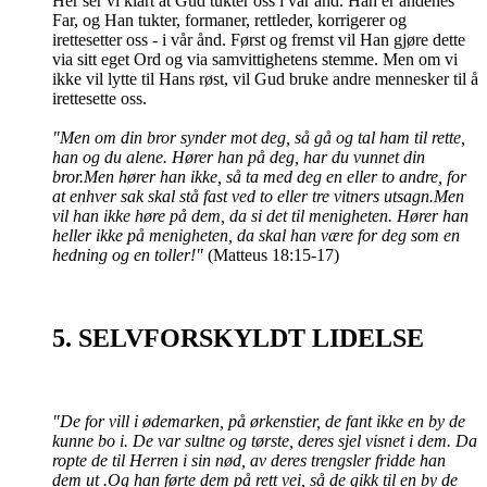
Her ser vi klart at Gud tukter oss i vår ånd. Han er åndenes
Far, og Han tukter, formaner, rettleder, korrigerer og
irettesetter oss - i vår ånd. Først og fremst vil Han gjøre dette
via sitt eget Ord og via samvittighetens stemme. Men om vi
ikke vil lytte til Hans røst, vil Gud bruke andre mennesker til å
irettesette oss.
"Men om din bror synder mot deg, så gå og tal ham til rette,
han og du alene. Hører han på deg, har du vunnet din
bror.Men hører han ikke, så ta med deg en eller to andre, for
at enhver sak skal stå fast ved to eller tre vitners utsagn.Men
vil han ikke høre på dem, da si det til menigheten. Hører han
heller ikke på menigheten, da skal han være for deg som en
hedning og en toller!"
(Matteus 18:15-17)
5. SELVFORSKYLDT LIDELSE
"De for vill i ødemarken, på ørkenstier, de fant ikke en by de
kunne bo i. De var sultne og tørste, deres sjel visnet i dem. Da
ropte de til Herren i sin nød, av deres trengsler fridde han
dem ut .Og han førte dem på rett vei, så de gikk til en by de