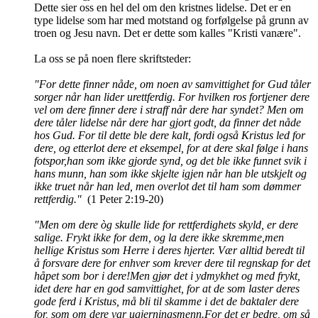
Dette sier oss en hel del om den kristnes lidelse. Det er en
type lidelse som har med motstand og forfølgelse på grunn av
troen og Jesu navn. Det er dette som kalles "Kristi vanære".
La oss se på noen flere skriftsteder:
"For dette finner nåde, om noen av samvittighet for Gud tåler
sorger når han lider urettferdig. For hvilken ros fortjener dere
vel om dere finner dere i straff når dere har syndet? Men om
dere tåler lidelse når dere har gjort godt, da finner det nåde
hos Gud. For til dette ble dere kalt, fordi også Kristus led for
dere, og etterlot dere et eksempel, for at dere skal følge i hans
fotspor,han som ikke gjorde synd, og det ble ikke funnet svik i
hans munn, han som ikke skjelte igjen når han ble utskjelt og
ikke truet når han led, men overlot det til ham som dømmer
rettferdig."
(1 Peter 2:19-20)
"Men om dere òg skulle lide for rettferdighets skyld, er dere
salige. Frykt ikke for dem, og la dere ikke skremme,men
hellige Kristus som Herre i deres hjerter. Vær alltid beredt til
å forsvare dere for enhver som krever dere til regnskap for det
håpet som bor i dere!Men gjør det i ydmykhet og med frykt,
idet dere har en god samvittighet, for at de som laster deres
gode ferd i Kristus, må bli til skamme i det de baktaler dere
for, som om dere var ugjerningsmenn.For det er bedre, om så