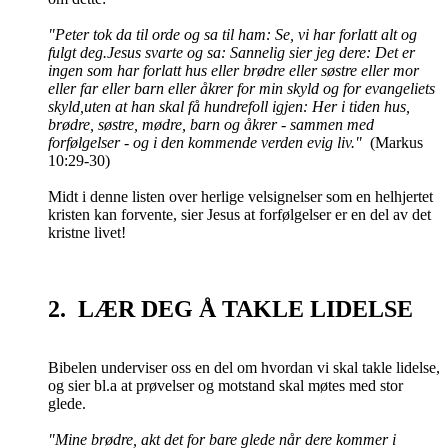
"Peter tok da til orde og sa til ham: Se, vi har forlatt alt og
fulgt deg.Jesus svarte og sa: Sannelig sier jeg dere: Det er
ingen som har forlatt hus eller brødre eller søstre eller mor
eller far eller barn eller åkrer for min skyld og for evangeliets
skyld,uten at han skal få hundrefoll igjen: Her i tiden hus,
brødre, søstre, mødre, barn og åkrer - sammen med
forfølgelser - og i den kommende verden evig liv."
(Markus
10:29-30)
Midt i denne listen over herlige velsignelser som en helhjertet
kristen kan forvente, sier Jesus at forfølgelser er en del av det
kristne livet!
2. LÆR DEG Å TAKLE LIDELSE
Bibelen underviser oss en del om hvordan vi skal takle lidelse,
og sier bl.a at prøvelser og motstand skal møtes med stor
glede.
"Mine brødre, akt det for bare glede når dere kommer i