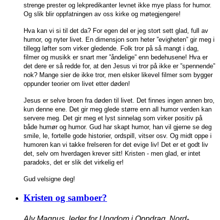
strenge prester og lekpredikanter levnet ikke mye plass for humor.
Og slik blir oppfatningen av oss kirke og møtegjengere!
Hva kan vi si til det da? For egen del er jeg stort sett glad, full av
humor, og nyter livet. En dimensjon som heter ”evigheten” gir meg i
tillegg løfter som virker gledende. Folk tror på så mangt i dag,
filmer og musikk er snart mer ”åndelige” enn bedehusene! Hva er
det dere er så redde for, at den Jesus vi tror på ikke er ”spennende”
nok? Mange sier de ikke tror, men elsker likevel filmer som bygger
oppunder teorier om livet etter døden!
Jesus er selve broen fra døden til livet. Det finnes ingen annen bro,
kun denne ene. Det gir meg glede større enn all humor verden kan
servere meg. Det gir meg et lyst sinnelag som virker positiv på
både humør og humor. Gud har skapt humor, han vil gjerne se deg
smile, le, fortelle gode historier, ordspill, vitser osv. Og midt oppe i
humoren kan vi takke frelseren for det evige liv! Det er et godt liv
det, selv om hverdagen krever sitt! Kristen - men glad, er intet
paradoks, det er slik det virkelig er!
Gud velsigne deg!
Kristen og samboer?
Alv Magnus, leder for Ungdom i Oppdrag, Nord-