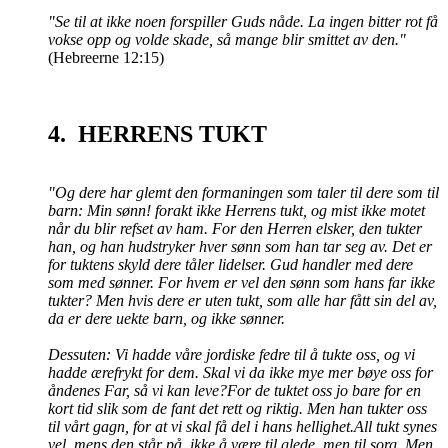
"Se til at ikke noen forspiller Guds nåde. La ingen bitter rot få
vokse opp og volde skade, så mange blir smittet av den."
(Hebreerne 12:15)
4. HERRENS TUKT
"Og dere har glemt den formaningen som taler til dere som til
barn: Min sønn! forakt ikke Herrens tukt, og mist ikke motet
når du blir refset av ham. For den Herren elsker, den tukter
han, og han hudstryker hver sønn som han tar seg av. Det er
for tuktens skyld dere tåler lidelser. Gud handler med dere
som med sønner. For hvem er vel den sønn som hans far ikke
tukter? Men hvis dere er uten tukt, som alle har fått sin del av,
da er dere uekte barn, og ikke sønner.
Dessuten: Vi hadde våre jordiske fedre til å tukte oss, og vi
hadde ærefrykt for dem. Skal vi da ikke mye mer bøye oss for
åndenes Far, så vi kan leve?For de tuktet oss jo bare for en
kort tid slik som de fant det rett og riktig. Men han tukter oss
til vårt gagn, for at vi skal få del i hans hellighet.All tukt synes
vel, mens den står på, ikke å være til glede, men til sorg. Men