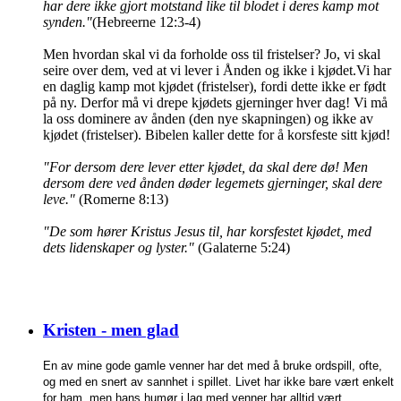
har dere ikke gjort motstand like til blodet i deres kamp mot
synden."
(Hebreerne 12:3-4)
Men hvordan skal vi da forholde oss til fristelser? Jo, vi skal
seire over dem, ved at vi lever i Ånden og ikke i kjødet.Vi har
en daglig kamp mot kjødet (fristelser), fordi dette ikke er født
på ny. Derfor må vi drepe kjødets gjerninger hver dag! Vi må
la oss dominere av ånden (den nye skapningen) og ikke av
kjødet (fristelser). Bibelen kaller dette for å korsfeste sitt kjød!
"For dersom dere lever etter kjødet, da skal dere dø! Men
dersom dere ved ånden døder legemets gjerninger, skal dere
leve."
(Romerne 8:13)
"De som hører Kristus Jesus til, har korsfestet kjødet, med
dets lidenskaper og lyster."
(Galaterne 5:24)
Kristen - men glad
En av mine gode gamle venner har det med å bruke ordspill, ofte,
og med en snert av sannhet i spillet. Livet har ikke bare vært enkelt
for ham, men hans humør i lag med venner har alltid vært