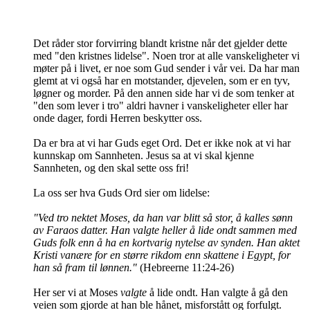
Det råder stor forvirring blandt kristne når det gjelder dette
med "den kristnes lidelse". Noen tror at alle vanskeligheter vi
møter på i livet, er noe som Gud sender i vår vei. Da har man
glemt at vi også har en motstander, djevelen, som er en tyv,
løgner og morder. På den annen side har vi de som tenker at
"den som lever i tro" aldri havner i vanskeligheter eller har
onde dager, fordi Herren beskytter oss.
Da er bra at vi har Guds eget Ord. Det er ikke nok at vi har
kunnskap om Sannheten. Jesus sa at vi skal kjenne
Sannheten, og den skal sette oss fri!
La oss ser hva Guds Ord sier om lidelse:
"Ved tro nektet Moses, da han var blitt så stor, å kalles sønn
av Faraos datter. Han valgte heller å lide ondt sammen med
Guds folk enn å ha en kortvarig nytelse av synden. Han aktet
Kristi vanære for en større rikdom enn skattene i Egypt, for
han så fram til lønnen."
(Hebreerne 11:24-26)
Her ser vi at Moses
valgte
å lide ondt. Han valgte å gå den
veien som gjorde at han ble hånet, misforstått og forfulgt.