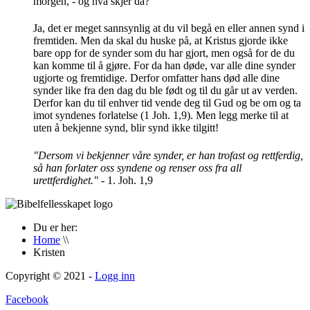
morgen, - og hva skjer da?"
Ja, det er meget sannsynlig at du vil begå en eller annen synd i
fremtiden. Men da skal du huske på, at Kristus gjorde ikke
bare opp for de synder som du har gjort, men også for de du
kan komme til å gjøre. For da han døde, var alle dine synder
ugjorte og fremtidige. Derfor omfatter hans død alle dine
synder like fra den dag du ble født og til du går ut av verden.
Derfor kan du til enhver tid vende deg til Gud og be om og ta
imot syndenes forlatelse (1 Joh. 1,9). Men legg merke til at
uten å bekjenne synd, blir synd ikke tilgitt!
"Dersom vi bekjenner våre synder, er han trofast og rettferdig,
så han forlater oss syndene og renser oss fra all
urettferdighet."
- 1. Joh. 1,9
Du er her:
Home
\\
Kristen
Copyright © 2021 -
Logg inn
Facebook