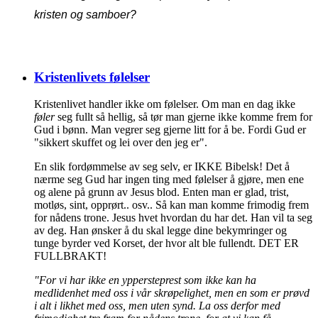
kristen og samboer?
Kristenlivets følelser
Kristenlivet handler ikke om følelser. Om man en dag ikke
føler
seg fullt så hellig, så tør man gjerne ikke komme frem for
Gud i bønn. Man vegrer seg gjerne litt for å be. Fordi Gud er
"sikkert skuffet og lei over den jeg er".
En slik fordømmelse av seg selv, er IKKE Bibelsk! Det å
nærme seg Gud har ingen ting med følelser å gjøre, men ene
og alene på grunn av Jesus blod. Enten man er glad, trist,
motløs, sint, opprørt.. osv.. Så kan man komme frimodig frem
for nådens trone. Jesus hvet hvordan du har det. Han vil ta seg
av deg. Han ønsker å du skal legge dine bekymringer og
tunge byrder ved Korset, der hvor alt ble fullendt. DET ER
FULLBRAKT!
"For vi har ikke en yppersteprest som ikke kan ha
medlidenhet med oss i vår skrøpelighet, men en som er prøvd
i alt i likhet med oss, men uten synd. La oss derfor med