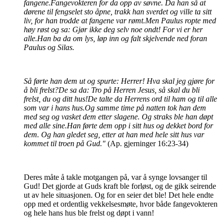
fangene.Fangevokteren for da opp av søvne. Da han så at
dørene til fengselet sto åpne, trakk han sverdet og ville ta sitt
liv, for han trodde at fangene var rømt.Men Paulus ropte med
høy røst og sa: Gjør ikke deg selv noe ondt! For vi er her
alle.Han ba da om lys, løp inn og falt skjelvende ned foran
Paulus og Silas.
Så førte han dem ut og spurte: Herrer! Hva skal jeg gjøre for
å bli frelst?De sa da: Tro på Herren Jesus, så skal du bli
frelst, du og ditt hus!De talte da Herrens ord til ham og til alle
som var i hans hus.Og samme time på natten tok han dem
med seg og vasket dem etter slagene. Og straks ble han døpt
med alle sine.Han førte dem opp i sitt hus og dekket bord for
dem. Og han gledet seg, etter at han med hele sitt hus var
kommet til troen på Gud."
(Ap. gjerninger 16:23-34)
Deres måte å takle motgangen på, var å synge lovsanger til
Gud! Det gjorde at Guds kraft ble forløst, og de gikk seirende
ut av hele situasjonen. Og for en seier det ble! Det hele endte
opp med et ordentlig vekkelsesmøte, hvor både fangevokteren
og hele hans hus ble frelst og døpt i vann!