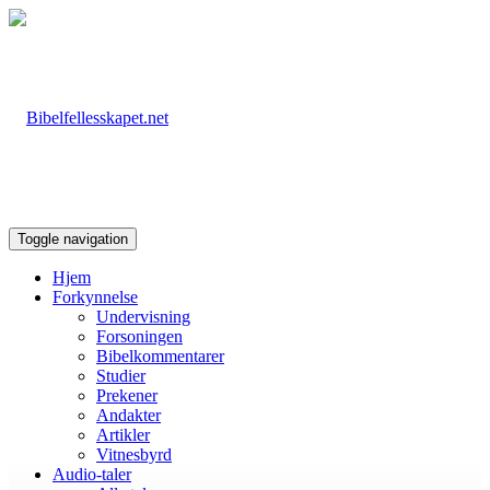
Toggle navigation
Hjem
Forkynnelse
Undervisning
Forsoningen
Bibelkommentarer
Studier
Prekener
Andakter
Artikler
Vitnesbyrd
Audio-taler