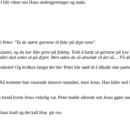
vi blir vitner om Hans undergjerninger og makt.
il Peter:
"Ta de større garnene til fiske på dypt vann".
aret, og du har ikke greie på fisking. Tenk å kaste ut garnene på lyse 
dri skal settes ut på dypet. Men siden du så absolutt vil det så.... På di
rakelet! Og hvilken fangst det ble! Peter blir nødt til å tilkalle sine pa
Nå kommer han vassende innover stranden, imot Jesus. Han faller ned fo
 forstå hvem Jesus virkelig var. Peter hadde allerede sett Jesus gjøre u
å Hans kraft og det kall Han gir oss.