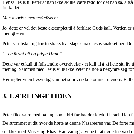
Her sa Jesus til Peter at han ikke skulle være redd for det han så, al
for kallet.
Men hvorfor menneskefisker?
Jo, dette er vel det beste eksemplet til å forklare Guds kall. Verden 
menigheten.
Peter var fisker og forsto straks hva slags språk Jesus snakket her. D
"...de forlot alt og fulgte Ham."
Dette var et kall til fullstendig overgivelse - et kall til å gi hele sitt 
mening. Sammen med Jesus ville ikke Peter ha noe å bekymre seg for
Her møter vi en livsviktig sannhet som vi ikke kommer utenom: Full o
3. LÆRLINGETIDEN
Peter fikk være med på ting som aldri før hadde skjedd i Israel. Han f
De strømmet ut dit hvor de hørte at denne Nasareeren var. De førte med 
snakket med Moses og Elias. Han var også vitne til at døde ble vakt o