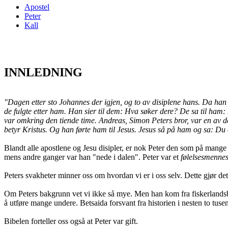
Apostel
Peter
Kall
INNLEDNING
"Dagen etter sto Johannes der igjen, og to av disiplene hans.
Da han 
de fulgte etter ham. Han sier til dem: Hva søker dere? De sa til ham:
var omkring den tiende time.
Andreas, Simon Peters bror, var en av d
betyr Kristus.
Og han førte ham til Jesus. Jesus så på ham og sa: Du 
Blandt alle apostlene og Jesu disipler, er nok Peter den som på mange
mens andre ganger var han "nede i dalen". Peter var et
følelsesmenne
Peters svakheter minner oss om hvordan vi er i oss selv. Dette gjør det
Om Peters bakgrunn vet vi ikke så mye.
Men han kom
fra fiskerland
å utføre mange undere. Betsaida forsvant fra historien i nesten to tus
Bibelen forteller oss også at Peter var gift.