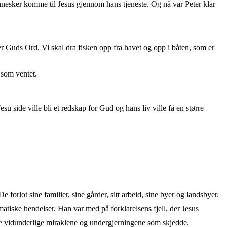
mennesker komme til Jesus gjennom hans tjeneste. Og nå var Peter klar
er Guds Ord. Vi skal dra fisken opp fra havet og opp i båten, som er
 som ventet.
 Jesu side ville bli et redskap for Gud og hans liv ville få en større
orlot sine familier, sine gårder, sitt arbeid, sine byer og landsbyer.
matiske hendelser. Han var med på forklarelsens fjell, der Jesus
sse vidunderlige miraklene og undergjerningene som skjedde.