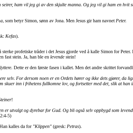
irer, ham vil jeg gi av den skjulte manna. Og jeg vil gi ham en hvit st
na
, som betyr Simon, sønn av Jona. Men Jesus gir ham navnet
Peter.
sk:
Kefas
).
sterke profetiske tråder i det Jesus gjorde ved å kalle Simon for Peter.
en fast stein. Ja, han ble en
levende
stein!
lyttere.
Dette er den første fasen i kallet. Men det andre skrittet forvandle
ere selv.
For dersom noen er en Ordets hører og ikke dets gjører, da lign
 skuer inn i frihetens fullkomne lov, og fortsetter med det, slik at han
teiner
!
en er utvalgt og dyrebar for Gud.
Og bli også selv oppbygd som levende st
 2:4-5)
Han kalles da for
"Klippen"
(gresk:
Petras
).