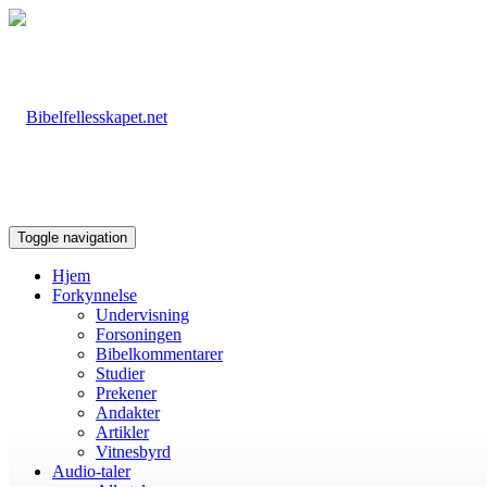
Toggle navigation
Hjem
Forkynnelse
Undervisning
Forsoningen
Bibelkommentarer
Studier
Prekener
Andakter
Artikler
Vitnesbyrd
Audio-taler