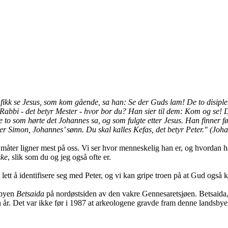
fikk se Jesus, som kom gående, sa han: Se der Guds lam!
De to disiple
 Rabbi - det betyr Mester - hvor bor du?
Han sier til dem: Kom og se!
e to som hørte det Johannes sa, og som fulgte etter Jesus.
Han finner fø
er Simon, Johannes’ sønn. Du skal kalles Kefas, det betyr Peter."
(Joha
 måter ligner mest på oss. Vi ser hvor menneskelig han er, og hvordan 
ske
, slik som du og jeg også ofte er.
 lett å identifisere seg med Peter, og vi kan gripe troen på at Gud også
sbyen
Betsaida
på nordøstsiden av den vakre Gennesaretsjøen. Betsaida, 
en år. Det var ikke før i 1987 at arkeologene gravde fram denne landsbye