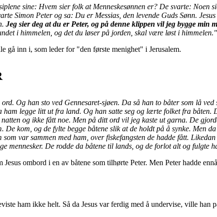
isiplene sine: Hvem sier folk at Menneskesønnen er?
De svarte: Noen si
arte Simon Peter og sa: Du er Messias, den levende Guds Sønn.
Jesus
n.
Jeg sier deg at du er Peter, og på denne klippen vil jeg bygge min m
undet i himmelen, og det du løser på jorden, skal være løst i himmelen.
 gå inn i, som leder for "den første menighet" i Jerusalem.
R
s ord. Og han sto ved Gennesaret-sjøen.
Da så han to båter som lå ved s
ham legge litt ut fra land. Og han satte seg og lærte folket fra båten.
D
 natten og ikke fått noe. Men på ditt ord vil jeg kaste ut garna.
De gjord
. De kom, og de fylte begge båtene slik at de holdt på å synke.
Men da 
m som var sammen med ham, over fiskefangsten de hadde fått.
Likedan 
ange mennesker.
De rodde da båtene til lands, og de forlot alt og fulgte 
kom Jesus ombord i en av båtene som tilhørte Peter. Men Peter hadde ennå i
verbeviste ham ikke helt. Så da Jesus var ferdig med å undervise, ville h