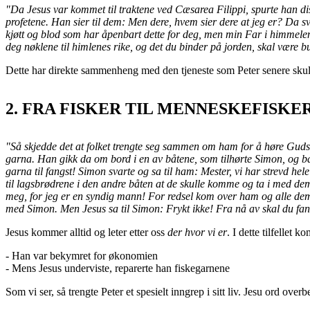
"Da Jesus var kommet til traktene ved Cæsarea Filippi, spurte han d
profetene.
Han sier til dem: Men dere, hvem sier dere at jeg er?
Da sv
kjøtt og blod som har åpenbart dette for deg, men min Far i himmele
deg nøklene til himlenes rike, og det du binder på jorden, skal være b
Dette har direkte sammenheng med den tjeneste som Peter senere skulle
2. FRA FISKER TIL MENNESKEFISKE
"Så skjedde det at folket trengte seg sammen om ham for å høre Gud
garna.
Han gikk da om bord i en av båtene, som tilhørte Simon, og ba 
garna til fangst!
Simon svarte og sa til ham: Mester, vi har strevd hele
til lagsbrødrene i den andre båten at de skulle komme og ta i med dem
meg, for jeg er en syndig mann!
For redsel kom over ham og alle de
med Simon. Men Jesus sa til Simon: Frykt ikke! Fra nå av skal du f
Jesus kommer alltid og leter etter oss
der hvor vi er
. I dette tilfellet 
- Han var bekymret for økonomien
- Mens Jesus underviste, reparerte han fiskegarnene
Som vi ser, så trengte Peter et spesielt inngrep i sitt liv. Jesu ord o