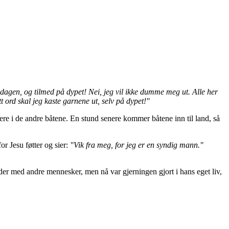
dagen, og tilmed på dypet! Nei, jeg vil ikke dumme meg ut. Alle her
tt ord skal jeg kaste garnene ut, selv på dypet!"
rtnere i de andre båtene. En stund senere kommer båtene inn til land, så
r Jesu føtter og sier:
"Vik fra meg, for jeg er en syndig mann."
nder med andre mennesker, men nå var gjerningen gjort i hans eget liv,