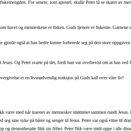
tså fiskemengden. For senere, som apostel, skulle Peter få se skarer av 
er som havet og menneskene er fisken. Guds tjenere er fiskerne. Garnene 
ette gjorde også at han bedre kunne forberede seg på den store oppgaven
liv til Jesus. Og Peter svarte på det, fordi han var overbevist om at han ved
.
vergivelse er en livsnødvendig reaksjon på Guds kall over våre liv!
ikk være med når tusener av mennesker strømmet sammen rundt Jesus. De f
seg sine syke på bårer og senger til Jesus. Peter var også vitne til dra
pp og demonbesatte fikk sin frihet. Peter fikk være midt oppe i alle di