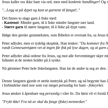
Jesus kaller oss ikke bare via ord, men med
konkrete handlinger
! Og 
"...Legg ut på dypet og kast ut garnene til fangst!.."
Det finnes to slags garn å fiske med:
-
Kastenot
: Mindre garn, til å fiske mindre fangster nær land.
-
Større garn
til større fangster, til å fiske på dypt vann.
Ifølge den greske grunnteksten, som Bibelen er oversatt fra, sa Jesus t
Peter adlyder, men er tydelig skeptisk. Han tenker:
"Du kommer fra Nas
rundt Gennesaretsjøen vet at ingen får fisk på lyse dagen, og at garn al
Peter adlyder altså ordene fra Jesus, og mot alle forventninger skjer mi
fullastet at de nesten holder på å synke.
Nå glemmer Peter hele fiskefangsten. Han lar de andre ta seg av den. 
Denne fangsten gjorde et sterkt inntrykk på Peter, og nå begynte han å
i forbindelse med noe som var meget personlig for ham -
fiskeyrket.
Jesus ønsker å åpenbare seg
personlig
i våre liv. Da først vil vi forst
"Frykt ikke! Fra nå av skal du fange (fiske) mennesker."