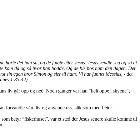
ne hørte det han sa, og de fulgte etter Jesus.
Jesus vendte seg og så at
 De kom da og så hvor han bodde. Og de ble hos ham den dagen. Det
rst sin egen bror Simon og sier til ham: Vi har funnet Messias, - det
nnes 1:35-42)
hans liv går opp og ned. Noen ganger var han "helt oppe i skyene",
 kan forvandle våre liv og anvende oss, slik som med Peter.
som betyr “fiskerhuset”, var et sted der Jesus senere skulle komme til
n.