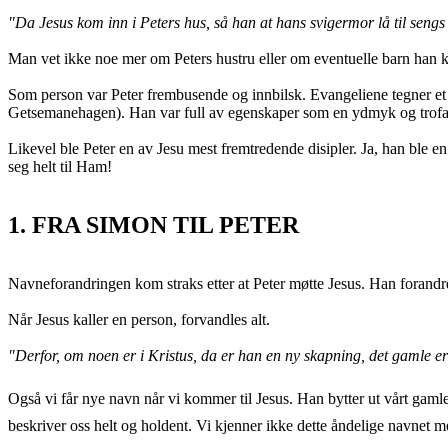
"Da Jesus kom inn i Peters hus, så han at hans svigermor lå til sengs
Man vet ikke noe mer om Peters hustru eller om eventuelle barn han k
Som person var Peter frembusende og innbilsk. Evangeliene tegner et
Getsemanehagen). Han var full av egenskaper som en ydmyk og trofast
Likevel ble Peter en av Jesu mest fremtredende disipler. Ja, han ble e
seg helt til Ham!
1. FRA SIMON TIL PETER
Navneforandringen kom straks etter at Peter møtte Jesus. Han forandret
Når Jesus kaller en person, forvandles alt.
"Derfor, om noen er i Kristus, da er han en ny skapning, det gamle er fo
Også vi får nye navn når vi kommer til Jesus. Han bytter ut vårt gaml
beskriver oss helt og holdent. Vi kjenner ikke dette åndelige navnet me