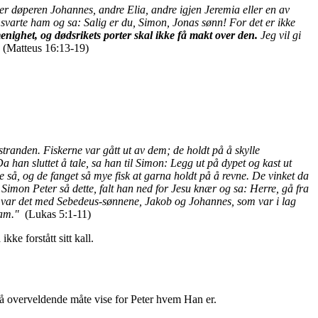
er døperen Johannes, andre Elia, andre igjen Jeremia eller en av
 svarte ham og sa: Salig er du, Simon, Jonas sønn! For det er ikke
enighet, og dødsrikets porter skal ikke få makt over den.
Jeg vil gi
"
(Matteus 16:13-19)
tranden. Fiskerne var gått ut av dem; de holdt på å skylle
a han sluttet å tale, sa han til Simon: Legg ut på dypet og kast ut
e så, og de fanget så mye fisk at garna holdt på å revne.
De vinket da
Simon Peter så dette, falt han ned for Jesu knær og sa: Herre, gå fra
var det med Sebedeus-sønnene, Jakob og Johannes, som var i lag
ham."
(Lukas 5:1-11)
kke forstått sitt kall.
an på overveldende måte vise for Peter hvem Han er.