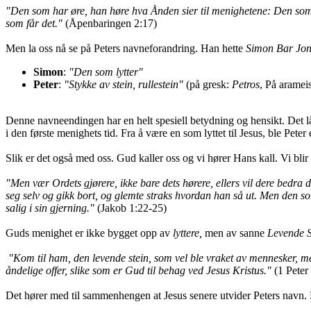
"Den som har øre, han høre hva Ånden sier til menighetene: Den som se
som får det."
(Åpenbaringen 2:17)
Men la oss nå se på Peters navneforandring. Han hette
Simon Bar Jo
Simon
:
"Den som lytter"
Peter
:
"Stykke av stein, rullestein"
(på gresk:
Petros
, På aramei
Denne navneendingen har en helt spesiell betydning og hensikt. Det lå 
i den første menighets tid. Fra å være en som lyttet til Jesus, ble Peter 
Slik er det også med oss. Gud kaller oss og vi hører Hans kall. Vi blir
"Men vær Ordets gjørere, ikke bare dets hørere, ellers vil dere bedra d
seg selv og gikk bort, og glemte straks hvordan han så ut.
Men den som
salig i sin gjerning."
(Jakob 1:22-25)
Guds menighet er ikke bygget opp av
lyttere,
men av sanne
Levende S
"Kom til ham, den levende stein, som vel ble vraket av mennesker, m
åndelige offer, slike som er Gud til behag ved Jesus Kristus."
(1 Peter
Det hører med til sammenhengen at Jesus senere utvider Peters navn. 