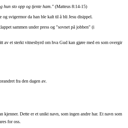
og hun sto opp og tjente ham."
(Matteus 8:14-15)
 svigermor da han ble kalt til å bli Jesu disippel.
klappet sammen under press og "sovnet på jobben" (i
 litt av et sterkt vitnesbyrd om hva Gud kan gjøre med en som overgir
forandret fra den dagen av.
an kjenner. Dette er et unikt navn, som ingen andre har. Et navn som
res for oss.