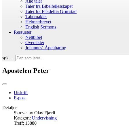
Alle taler
Taler fra Bibelfellesskapet
Taler fra Filadelfia Grimstad
Tabernaklet
Hebreerbrevet
English Sermons
Ressurser
Nettbibel
Oversikter
Johannes´ Åpenbaring
søk …
Apostelen Peter
Utskrift
E-post
Detaljer
Skrevet av
Olav Fjærli
Kategori:
Undervisning
Treff: 13880