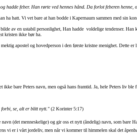
 og hadde feber.
Han rørte ved hennes hånd. Da forlot feberen henne, 
an ha hatt. Vi vet bare at han bodde i
Kapernaum sammen med sin kone og
 bilde av en ustabil personlighet, Han hadde voldelige tendenser. Han 
 kristen ikke bør ha.
n mektig apostel og hovedperson i den første kristne menighet. Dette er
 ikke bare Peters navn, men også hans framtid. Ja, hele Peters liv ble 
rbi, se, alt er blitt nytt."
(2 Korinter 5:17)
e navn (det menneskelige) og gir oss et nytt (åndelig) navn, som bare H
ns vi er i vårt jordeliv, men når vi kommer til himmelen skal det åpenba